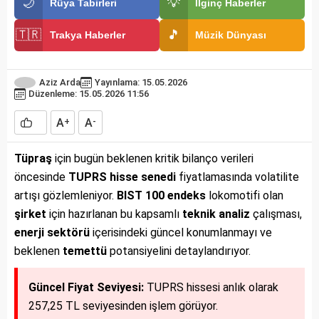
🌙
💡
Rüya Tabirleri
İlginç Haberler
🇹🇷
🎵
Trakya Haberler
Müzik Dünyası
Aziz Arda
Yayınlama: 15.05.2026
Düzenleme: 15.05.2026 11:56
A
A
+
-
Tüpraş
için bugün beklenen kritik bilanço verileri
öncesinde
TUPRS
hisse senedi
fiyatlamasında volatilite
artışı gözlemleniyor.
BIST 100
endeks
lokomotifi olan
şirket
için hazırlanan bu kapsamlı
teknik analiz
çalışması,
enerji sektörü
içerisindeki güncel konumlanmayı ve
beklenen
temettü
potansiyelini detaylandırıyor.
Güncel Fiyat Seviyesi:
TUPRS hissesi anlık olarak
257,25 TL seviyesinden işlem görüyor.