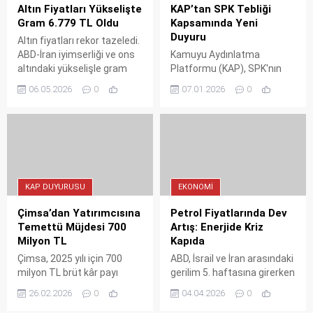
Altın Fiyatları Yükselişte
KAP’tan SPK Tebliği
Gram 6.779 TL Oldu
Kapsamında Yeni
Duyuru
Altın fiyatları rekor tazeledi.
ABD-İran iyimserliği ve ons
Kamuyu Aydınlatma
altındaki yükselişle gram
Platformu (KAP), SPK'nın
altın 6.779 TL'ye ulaşırken,
Özel Durumlar Tebliği'nin
06.05.2026
0
07.01.2026
0
çeyrek altın 11.140 TL
12-(4). maddesi uyarınca
seviyesine çıktı.
yeni bir açıklama yayımladı.
Pay sahipliği ve özel
durumları kapsayan
duyurunun detayları.
KAP DUYURUSU
EKONOMI
Çimsa’dan Yatırımcısına
Petrol Fiyatlarında Dev
Temettü Müjdesi 700
Artış: Enerjide Kriz
Milyon TL
Kapıda
Çimsa, 2025 yılı için 700
ABD, İsrail ve İran arasındaki
milyon TL brüt kâr payı
gerilim 5. haftasına girerken
dağıtma kararı aldı.
petrol fiyatları rekor kırdı.
26.02.2026
0
04.04.2026
0
Ödemelerin 1 Nisan 2026’da
Brent petrol %50, WTI ise