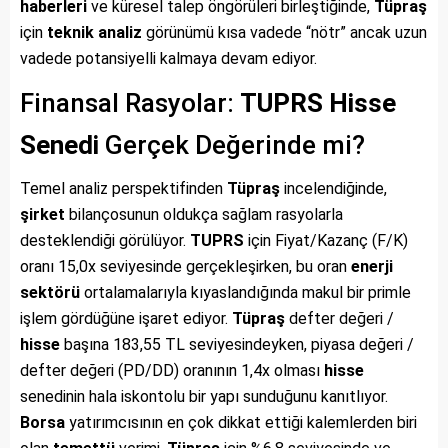
haberleri
ve küresel talep öngörüleri birleştiğinde,
Tüpraş
için
teknik analiz
görünümü kısa vadede “nötr” ancak uzun
vadede potansiyelli kalmaya devam ediyor.
Finansal Rasyolar:
TUPRS
Hisse
Senedi
Gerçek Değerinde mi?
Temel analiz perspektifinden
Tüpraş
incelendiğinde,
şirket
bilançosunun oldukça sağlam rasyolarla
desteklendiği görülüyor.
TUPRS
için Fiyat/Kazanç (F/K)
oranı 15,0x seviyesinde gerçekleşirken, bu oran
enerji
sektörü
ortalamalarıyla kıyaslandığında makul bir primle
işlem gördüğüne işaret ediyor.
Tüpraş
defter değeri /
hisse
başına 183,55 TL seviyesindeyken, piyasa değeri /
defter değeri (PD/DD) oranının 1,4x olması
hisse
senedinin hala iskontolu bir yapı sunduğunu kanıtlıyor.
Borsa
yatırımcısının en çok dikkat ettiği kalemlerden biri