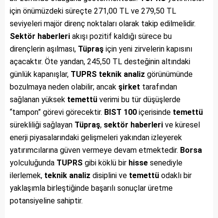
için önümüzdeki süreçte 271,00 TL ve 279,50 TL
seviyeleri majör direnç noktaları olarak takip edilmelidir.
Sektör haberleri
akışı pozitif kaldığı sürece bu
dirençlerin aşılması,
Tüpraş
için yeni zirvelerin kapısını
açacaktır. Öte yandan, 245,50 TL desteğinin altındaki
günlük kapanışlar,
TUPRS
teknik analiz
görünümünde
bozulmaya neden olabilir; ancak
şirket
tarafından
sağlanan yüksek
temettü
verimi bu tür düşüşlerde
“tampon” görevi görecektir.
BIST 100
içerisinde
temettü
sürekliliği sağlayan
Tüpraş
,
sektör haberleri
ve küresel
enerji piyasalarındaki gelişmeleri yakından izleyerek
yatırımcılarına güven vermeye devam etmektedir.
Borsa
yolculuğunda
TUPRS
gibi köklü bir
hisse
senediyle
ilerlemek,
teknik analiz
disiplini ve
temettü
odaklı bir
yaklaşımla birleştiğinde başarılı sonuçlar üretme
potansiyeline sahiptir.