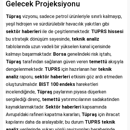
Gelecek Projeksiyonu
Tüpraş
vizyonu, sadece petrol ürünleriyle sınırlı kalmayıp,
yeşil hidrojen ve sürdürülebilir havacılık yakıtları gibi
sektör haberleri
ile de çeşitlenmektedir.
TUPRS
hissesi
bu stratejik dönüşüm sayesinde,
teknik analiz
tablolarında uzun vadeli bir yükselen kanal içerisinde
kalmayı başarmaktadır.
Borsa
genelindeki risk iştahı,
Tüpraş
tarafından sağlanan güven veren
temettü
akışıyla
dengelenmektedir.
TUPRS
için hazırlanan her
teknik
analiz
raporu,
sektör haberleri
etkisini göz ardı etmeden
oluşturulmalıdır.
BIST 100
endeks
hareketleri
incelendiğinde,
Tüpraş
paylarının piyasa düşerken
sergilediği direnç,
temettü
yatırımcılarının sadakatinden
kaynaklanmaktadır.
Sektör haberleri
kapsamında
Avrupa’daki rafineri kapatma kararları,
Tüpraş
için ihracat
kapılarını daha da aralayabilir; bu durum
TUPRS
teknik
analiz
verilerinde yukarı yönlü revizyonları beraberinde