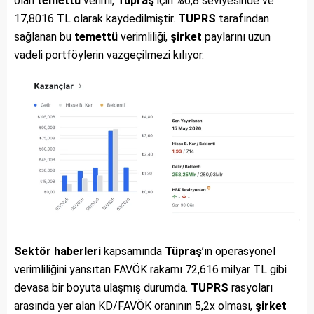
olan
temettü
verimi,
Tüpraş
için %6,8 seviyesinde ve
17,8016 TL olarak kaydedilmiştir.
TUPRS
tarafından
sağlanan bu
temettü
verimliliği,
şirket
paylarını uzun
vadeli portföylerin vazgeçilmezi kılıyor.
Sektör haberleri
kapsamında
Tüpraş
’ın operasyonel
verimliliğini yansıtan FAVÖK rakamı 72,616 milyar TL gibi
devasa bir boyuta ulaşmış durumda.
TUPRS
rasyoları
arasında yer alan KD/FAVÖK oranının 5,2x olması,
şirket