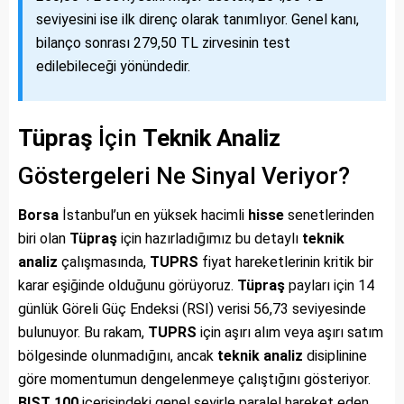
seviyesini ise ilk direnç olarak tanımlıyor. Genel kanı,
bilanço sonrası 279,50 TL zirvesinin test
edilebileceği yönündedir.
Tüpraş
İçin
Teknik Analiz
Göstergeleri Ne Sinyal Veriyor?
Borsa
İstanbul’un en yüksek hacimli
hisse
senetlerinden
biri olan
Tüpraş
için hazırladığımız bu detaylı
teknik
analiz
çalışmasında,
TUPRS
fiyat hareketlerinin kritik bir
karar eşiğinde olduğunu görüyoruz.
Tüpraş
payları için 14
günlük Göreli Güç Endeksi (RSI) verisi 56,73 seviyesinde
bulunuyor. Bu rakam,
TUPRS
için aşırı alım veya aşırı satım
bölgesinde olunmadığını, ancak
teknik analiz
disiplinine
göre momentumun dengelenmeye çalıştığını gösteriyor.
BIST 100
içerisindeki genel seyirle paralel hareket eden