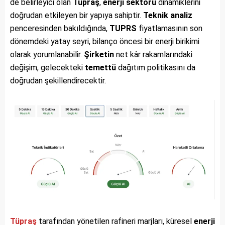
de belirleyici olan
Tüpraş
,
enerji sektörü
dinamiklerini
doğrudan etkileyen bir yapıya sahiptir.
Teknik analiz
penceresinden bakıldığında,
TUPRS
fiyatlamasının son
dönemdeki yatay seyri, bilanço öncesi bir enerji birikimi
olarak yorumlanabilir.
Şirketin
net kâr rakamlarındaki
değişim, gelecekteki
temettü
dağıtım politikasını da
doğrudan şekillendirecektir.
Tüpraş
tarafından yönetilen rafineri marjları, küresel
enerji