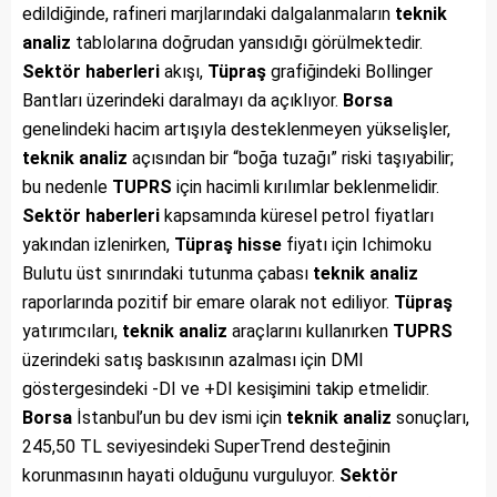
edildiğinde, rafineri marjlarındaki dalgalanmaların
teknik
analiz
tablolarına doğrudan yansıdığı görülmektedir.
Sektör haberleri
akışı,
Tüpraş
grafiğindeki Bollinger
Bantları üzerindeki daralmayı da açıklıyor.
Borsa
genelindeki hacim artışıyla desteklenmeyen yükselişler,
teknik analiz
açısından bir “boğa tuzağı” riski taşıyabilir;
bu nedenle
TUPRS
için hacimli kırılımlar beklenmelidir.
Sektör haberleri
kapsamında küresel petrol fiyatları
yakından izlenirken,
Tüpraş
hisse
fiyatı için Ichimoku
Bulutu üst sınırındaki tutunma çabası
teknik analiz
raporlarında pozitif bir emare olarak not ediliyor.
Tüpraş
yatırımcıları,
teknik analiz
araçlarını kullanırken
TUPRS
üzerindeki satış baskısının azalması için DMI
göstergesindeki -DI ve +DI kesişimini takip etmelidir.
Borsa
İstanbul’un bu dev ismi için
teknik analiz
sonuçları,
245,50 TL seviyesindeki SuperTrend desteğinin
korunmasının hayati olduğunu vurguluyor.
Sektör