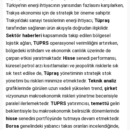
Türkiye’nin enerji ihtiyacının yarısından fazlasını karşılarken,
Trakya ekonomisi için de stratejik bir öneme sahiptir.
Trakya’daki sanayi tesislerinin enerji ihtiyacı,
Tüpraş
tarafından sağlanan ürün akışıyla doğrudan ilişkilidir.
Sektör haberleri
kapsamında takip edilen bölgesel
lojistik ağları,
TUPRS
operasyonel verimliliğini artırırken,
bölgedeki istihdam ve ekonomik canlılık üzerinde de
çarpan etkisi yaratmaktadır.
Hisse
senedi performansı,
küresel petrol arzı kısıtlamaları ve jeopolitik risklerle sık
sık test edilse de,
Tüpraş
yönetiminin stratejik stok
yönetimi bu riskleri minimize etmektedir.
Teknik analiz
grafiklerinde görülen uzun vadeli yükselen trend,
şirket
vizyonunun makroekonomik riskleri yönetme becerisiyle
paralel ilerlemektedir.
TUPRS
yatırımcısı,
temettü
geliri
beklentisiyle bu makroekonomik belirsizlik dönemlerinde
hisse
senedini portföyünde tutmaya devam etmektedir.
Borsa
genelindeki yabancı takas oranları incelendiğinde,