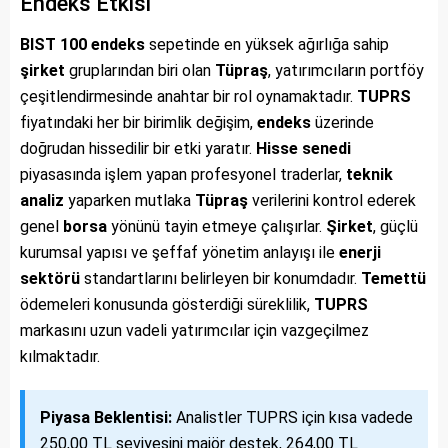
Endeks Etkisi
BIST 100
endeks
sepetinde en yüksek ağırlığa sahip
şirket
gruplarından biri olan
Tüpraş
, yatırımcıların portföy
çeşitlendirmesinde anahtar bir rol oynamaktadır.
TUPRS
fiyatındaki her bir birimlik değişim,
endeks
üzerinde
doğrudan hissedilir bir etki yaratır.
Hisse senedi
piyasasında işlem yapan profesyonel traderlar,
teknik
analiz
yaparken mutlaka
Tüpraş
verilerini kontrol ederek
genel
borsa
yönünü tayin etmeye çalışırlar.
Şirket
, güçlü
kurumsal yapısı ve şeffaf yönetim anlayışı ile
enerji
sektörü
standartlarını belirleyen bir konumdadır.
Temettü
ödemeleri konusunda gösterdiği süreklilik,
TUPRS
markasını uzun vadeli yatırımcılar için vazgeçilmez
kılmaktadır.
Piyasa Beklentisi:
Analistler TUPRS için kısa vadede
250,00 TL seviyesini majör destek, 264,00 TL