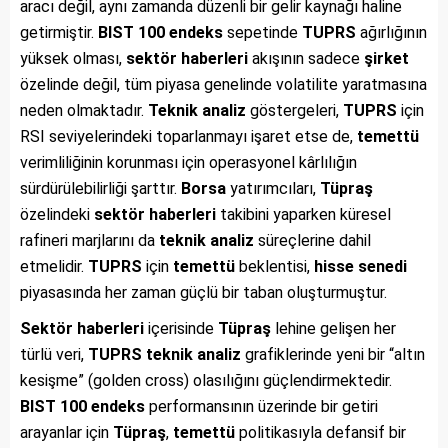
aracı değil, aynı zamanda düzenli bir gelir kaynağı haline
getirmiştir.
BIST 100
endeks
sepetinde
TUPRS
ağırlığının
yüksek olması,
sektör haberleri
akışının sadece
şirket
özelinde değil, tüm piyasa genelinde volatilite yaratmasına
neden olmaktadır.
Teknik analiz
göstergeleri,
TUPRS
için
RSI seviyelerindeki toparlanmayı işaret etse de,
temettü
verimliliğinin korunması için operasyonel kârlılığın
sürdürülebilirliği şarttır.
Borsa
yatırımcıları,
Tüpraş
özelindeki
sektör haberleri
takibini yaparken küresel
rafineri marjlarını da
teknik analiz
süreçlerine dahil
etmelidir.
TUPRS
için
temettü
beklentisi,
hisse senedi
piyasasında her zaman güçlü bir taban oluşturmuştur.
Sektör haberleri
içerisinde
Tüpraş
lehine gelişen her
türlü veri,
TUPRS
teknik analiz
grafiklerinde yeni bir “altın
kesişme” (golden cross) olasılığını güçlendirmektedir.
BIST 100
endeks
performansının üzerinde bir getiri
arayanlar için
Tüpraş
,
temettü
politikasıyla defansif bir