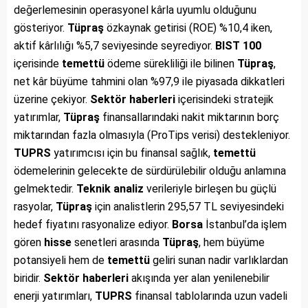
değerlemesinin operasyonel kârla uyumlu olduğunu
gösteriyor.
Tüpraş
özkaynak getirisi (ROE) %10,4 iken,
aktif kârlılığı %5,7 seviyesinde seyrediyor.
BIST 100
içerisinde
temettü
ödeme sürekliliği ile bilinen
Tüpraş
,
net kâr büyüme tahmini olan %97,9 ile piyasada dikkatleri
üzerine çekiyor.
Sektör haberleri
içerisindeki stratejik
yatırımlar,
Tüpraş
finansallarındaki nakit miktarının borç
miktarından fazla olmasıyla (ProTips verisi) destekleniyor.
TUPRS
yatırımcısı için bu finansal sağlık,
temettü
ödemelerinin gelecekte de sürdürülebilir olduğu anlamına
gelmektedir.
Teknik analiz
verileriyle birleşen bu güçlü
rasyolar,
Tüpraş
için analistlerin 295,57 TL seviyesindeki
hedef fiyatını rasyonalize ediyor.
Borsa
İstanbul’da işlem
gören
hisse
senetleri arasında
Tüpraş
, hem büyüme
potansiyeli hem de
temettü
geliri sunan nadir varlıklardan
biridir.
Sektör haberleri
akışında yer alan yenilenebilir
enerji yatırımları,
TUPRS
finansal tablolarında uzun vadeli