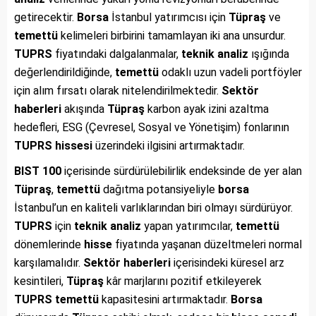
getirecektir.
Borsa
İstanbul yatırımcısı için
Tüpraş
ve
temettü
kelimeleri birbirini tamamlayan iki ana unsurdur.
TUPRS
fiyatındaki dalgalanmalar,
teknik analiz
ışığında
değerlendirildiğinde,
temettü
odaklı uzun vadeli portföyler
için alım fırsatı olarak nitelendirilmektedir.
Sektör
haberleri
akışında
Tüpraş
karbon ayak izini azaltma
hedefleri, ESG (Çevresel, Sosyal ve Yönetişim) fonlarının
TUPRS
hissesi
üzerindeki ilgisini artırmaktadır.
BIST 100
içerisinde sürdürülebilirlik endeksinde de yer alan
Tüpraş
,
temettü
dağıtma potansiyeliyle
borsa
İstanbul’un en kaliteli varlıklarından biri olmayı sürdürüyor.
TUPRS
için
teknik analiz
yapan yatırımcılar,
temettü
dönemlerinde
hisse
fiyatında yaşanan düzeltmeleri normal
karşılamalıdır.
Sektör haberleri
içerisindeki küresel arz
kesintileri,
Tüpraş
kâr marjlarını pozitif etkileyerek
TUPRS
temettü
kapasitesini artırmaktadır.
Borsa