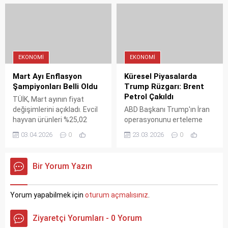
başlaması hedeflenirken,
%66 artışla 110 dolar
şirketin 2025 net kârı 3,8
sınırına dayandı.
milyar TL olarak gerçekleşti.
EKONOMI
EKONOMI
Mart Ayı Enflasyon
Küresel Piyasalarda
Şampiyonları Belli Oldu
Trump Rüzgarı: Brent
Petrol Çakıldı
TÜİK, Mart ayının fiyat
değişimlerini açıkladı. Evcil
ABD Başkanı Trump'ın İran
hayvan ürünleri %25,02
operasyonunu erteleme
artışla zam şampiyonu
kararı sonrası Brent petrol
03.04.2026
0
23.03.2026
0
olurken, balık fiyatları %9,94
%9 değer kaybederek 96,96
düşüşle ayın en çok
dolara geriledi. WTI petrol
ucuzlayan ürünü oldu.
ise 87,75 dolardan işlem
Bir Yorum Yazın
görüyor.
Yorum yapabilmek için
oturum açmalısınız
.
Ziyaretçi Yorumları - 0 Yorum