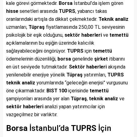
kale görevi görmektedir.
Borsa
İstanbul’da işlem gören
hisse
senetleri arasında
TUPRS
, yabancı takas
oranlarındaki artışla da dikkat çekmektedir.
Teknik analiz
uzmanları,
Tüpraş
fiyatlamasında 250,00 TL seviyesinin
psikolojik bir eşik olduğunu,
sektör haberleri
ve
temettü
açıklamalarının bu eşiğin üzerinde kalıcılık
sağlayabileceğini öngörüyor.
TUPRS
için
temettü
ödemelerinin düzenliliği,
borsa
genelinde
şirket
itibarını
en üst seviyede tutmaktadır.
Sektör haberleri
akışında
yenilenebilir enerjiye yönelik
Tüpraş
yatırımları,
TUPRS
teknik analiz
yorumlarında “geleceğin enerjisi” vurgusunu
öne çıkarmaktadır.
BIST 100
içerisinde
temettü
şampiyonları arasında yer alan
Tüpraş
,
teknik analiz
ve
sektör haberleri
analizi yapan yatırımcılar için
vazgeçilmez bir varlıktır.
Borsa
İstanbul’da
TUPRS
İçin