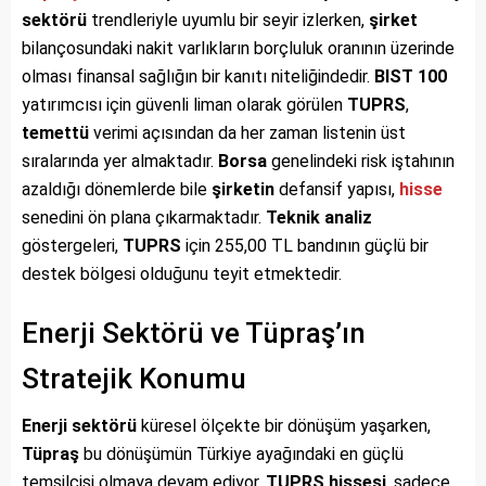
sektörü
trendleriyle uyumlu bir seyir izlerken,
şirket
bilançosundaki nakit varlıkların borçluluk oranının üzerinde
olması finansal sağlığın bir kanıtı niteliğindedir.
BIST 100
yatırımcısı için güvenli liman olarak görülen
TUPRS
,
temettü
verimi açısından da her zaman listenin üst
sıralarında yer almaktadır.
Borsa
genelindeki risk iştahının
azaldığı dönemlerde bile
şirketin
defansif yapısı,
hisse
senedini ön plana çıkarmaktadır.
Teknik analiz
göstergeleri,
TUPRS
için 255,00 TL bandının güçlü bir
destek bölgesi olduğunu teyit etmektedir.
Enerji Sektörü ve Tüpraş’ın
Stratejik Konumu
Enerji sektörü
küresel ölçekte bir dönüşüm yaşarken,
Tüpraş
bu dönüşümün Türkiye ayağındaki en güçlü
temsilcisi olmaya devam ediyor.
TUPRS
hissesi
, sadece