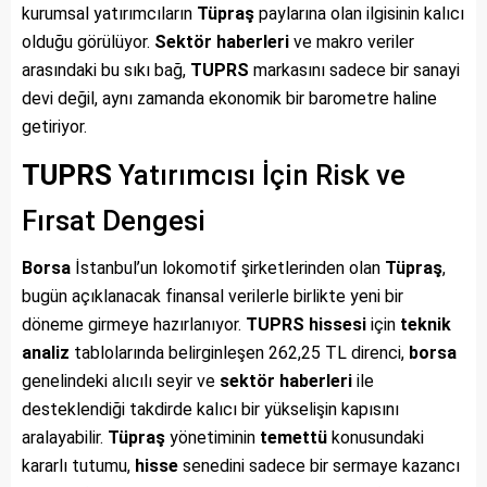
kurumsal yatırımcıların
Tüpraş
paylarına olan ilgisinin kalıcı
olduğu görülüyor.
Sektör haberleri
ve makro veriler
arasındaki bu sıkı bağ,
TUPRS
markasını sadece bir sanayi
devi değil, aynı zamanda ekonomik bir barometre haline
getiriyor.
TUPRS
Yatırımcısı İçin Risk ve
Fırsat Dengesi
Borsa
İstanbul’un lokomotif şirketlerinden olan
Tüpraş
,
bugün açıklanacak finansal verilerle birlikte yeni bir
döneme girmeye hazırlanıyor.
TUPRS
hissesi
için
teknik
analiz
tablolarında belirginleşen 262,25 TL direnci,
borsa
genelindeki alıcılı seyir ve
sektör haberleri
ile
desteklendiği takdirde kalıcı bir yükselişin kapısını
aralayabilir.
Tüpraş
yönetiminin
temettü
konusundaki
kararlı tutumu,
hisse
senedini sadece bir sermaye kazancı