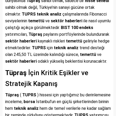
dünyasında
Tüpraş
sahibi olmak, sadece bir
hisse senedi
sahibi olmak değil, Türkiye’nin sanayi gücüne ortak
olmaktır.
TUPRS
teknik analiz
çalışmalarında Fibonacci
seviyelerinin
temettü
ve
sektör haberleri
ile nasıl uyumlu
çalıştığı açıkça görülmektedir.
BIST 100
endeks
yatırımcıları,
Tüpraş
paylarını portföylerinde bulundurarak
sektör haberleri
kaynaklı riskleri
temettü
geliriyle hedge
etmektedirler.
TUPRS
için
teknik analiz
trend desteği
olan 245,50 TL üzerinde kalındığı sürece,
temettü
ve
sektör haberleri
odaklı yükseliş beklentisi korunacaktır.
Tüpraş
İçin Kritik Eşikler ve
Stratejik Kapanış
Tüpraş
(
TUPRS
) hissesi için yaptığımız bu derinlemesine
inceleme,
borsa
İstanbul’un en güçlü şirketlerinden birinin
hem
teknik analiz
hem de temel verilerle ne kadar sağlam
bir zeminde olduğunu göstermektedir.
TUPRS
yatırımcısı