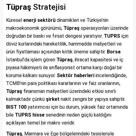
Tüpraş
Stratejisi
Küresel
enerji sektörü
dinamikleri ve Türkiye’nin
makroekonomik görünümü,
Tüpraş
operasyonları üzerinde
doğrudan bir baskı ve fırsat dengesi yaratıyor.
TUPRS
için
döviz kurlarındaki hareketlilik, hammadde maliyetleri ve
ürün fiyatlaması açısından kritik öneme sahiptir.
Borsa
İstanbul’da işlem gören
Tüpraş
, ihracat kapasitesi ve iç
piyasa hâkimiyeti ile enflasyonist ortama karşı doğal bir
koruma kalkanı sunuyor.
Sektör haberleri
incelendiğinde,
TCMB’nin para politikası kararlarının ve faiz oranlarının,
Tüpraş
finansman maliyetleri üzerindeki etkisi sınırlı
kalmaktadır çünkü
şirket
nakit zengini bir yapıya sahiptir.
BIST 100
yatırımcısı için bu durum, yüksek faiz ortamında
bile
TUPRS
hisse
senedinin neden güçlü kaldığını
açıklayan temel bir makro veridir.
Tüpraş
, Marmara ve Ege bölgelerindeki tesisleriyle