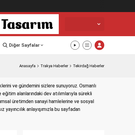
Edirne,
21
°C
Açık
Diğer Sayfalar
Anasayfa
Trakya Haberler
Tekirdağ Haberler
nklerini ve gündemini sizlere sunuyoruz. Osmanlı
ğitim alanlarındaki dev atılımlarıyla sürekli
arımsal üretimden sanayi hamlelerine ve sosyal
sız yayıncılık anlayışımızla bu sayfadan