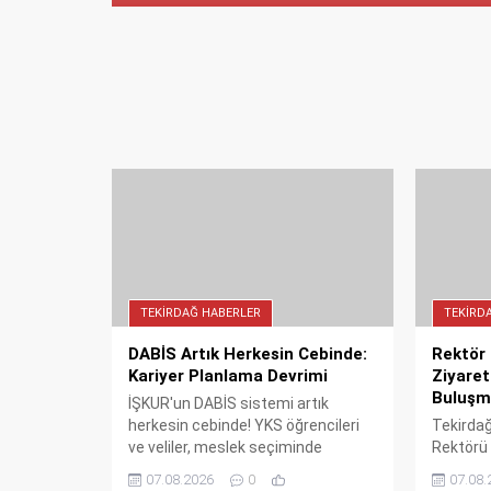
TEKIRDAĞ HABERLER
TEKIRD
DABİS Artık Herkesin Cebinde:
Rektör 
Kariyer Planlama Devrimi
Ziyaret
Buluşm
İŞKUR'un DABİS sistemi artık
herkesin cebinde! YKS öğrencileri
Tekirdağ
ve veliler, meslek seçiminde
Rektörü 
istihdam verilerini anında
Uzm. Dr.
07.08.2026
0
07.08.