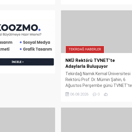
ti. Görüşmede sağlık
temsilcilerini ve üreticileri bir araya
i iş birlikleri ve eğitim
getirecek. Yenilikçi ürünler,
eri ele alındı. Bu anlamlı
seminerler ve iş birliği fırsatları sizi
üniversite ile sağlık camiası
bekliyor.
ki bağları güçlendirdi.
TEKIRDAĞ HABERLER
NKÜ Rektörü TVNET’te
Adaylarla Buluşuyor
Tekirdağ Namık Kemal Üniversitesi
Rektörü Prof. Dr. Mümin Şahin, 6
Ağustos Perşembe günü TVNET't
yayınlanacak Tercih Rehberi
06.08.2026
0
programında adaylarla buluşuyor.
Canlı yayında üniversitenin tüm
detayları konuşulacak. Tercih
dönemindeki öğrenciler için
kaçırılmayacak bir fırsat.