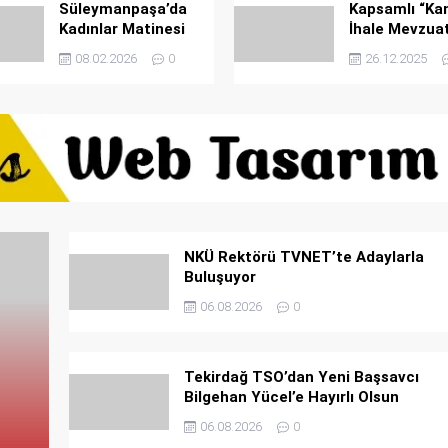
Süleymanpaşa’da
Kapsamlı “K
Kadınlar Matinesi
İhale Mevzuat
Rüzgarı Devam
Eğitimi
08.02.2026
0
26.12.2025
Ediyor
NKÜ Rektörü TVNET’te Adaylarla
Buluşuyor
06.08.2026
0
Tekirdağ TSO’dan Yeni Başsavcı
Bilgehan Yücel’e Hayırlı Olsun
Ziyareti
06.08.2026
0