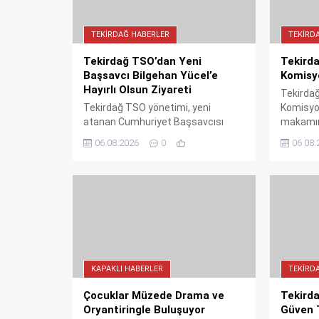
TEKIRDAĞ HABERLER
TEKIRD
Tekirdağ TSO’dan Yeni
Tekird
Başsavcı Bilgehan Yücel’e
Komisy
Hayırlı Olsun Ziyareti
Tekirdağ
Tekirdağ TSO yönetimi, yeni
Komisyo
atanan Cumhuriyet Başsavcısı
makamınd
Bilgehan Yücel'i tam kadro ziyaret
olsun dil
06.08.2026
0
06.08.
etti. Başkan Cengiz Günay ve
Cengiz G
beraberindeki heyet, yeni görevin
dünyası 
hayırlı olmasını diledi. İş dünyası ile
mekanizm
adalet camiası arasındaki güçlü
vurgulad
diyaloğun bir göstergesi olan
ziyaret, kentte memnuniyetle
karşılandı.
KAPAKLI HABERLER
TEKIRD
Çocuklar Müzede Drama ve
Tekirda
Oryantiringle Buluşuyor
Güven 