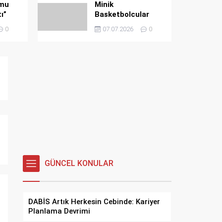
amu
Minik
ı”
Basketbolcular
Parkede Yazı
0
07.07.2026
0
Verimli Geçiriyor
DABİS Artık Herkesin Cebinde:
Kariyer Planlama Devrimi
GÜNCEL KONULAR
DABİS Artık Herkesin Cebinde: Kariyer
Planlama Devrimi