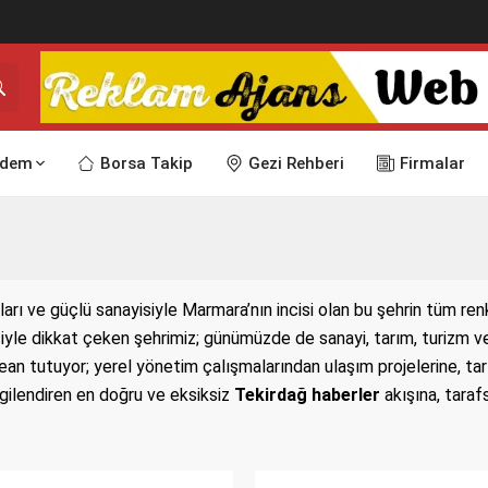
dem
Borsa Takip
Gezi Rehberi
Firmalar
ları ve güçlü sanayisiyle Marmara’nın incisi olan bu şehrin tüm re
yle dikkat çeken şehrimiz; günümüzde de sanayi, tarım, turizm ve e
nbean tutuyor; yerel yönetim çalışmalarından ulaşım projelerine, t
ilgilendiren en doğru ve eksiksiz
Tekirdağ haberler
akışına, taraf