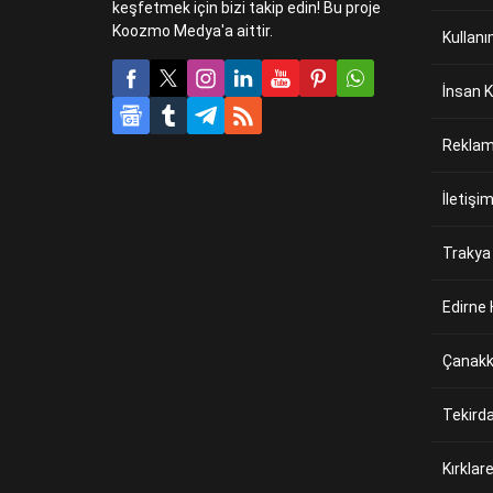
keşfetmek için bizi takip edin! Bu proje
Koozmo Medya'a aittir.
Kullanı
İnsan K
Reklam 
İletişi
Trakya
Edirne 
Çanakk
Tekird
Kırklar