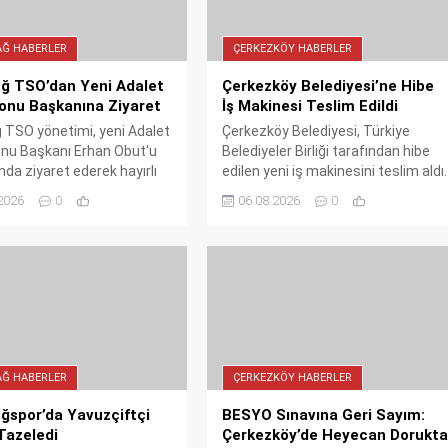
AĞ HABERLER
ÇERKEZKÖY HABERLER
ağ TSO’dan Yeni Adalet
Çerkezköy Belediyesi’ne Hibe
onu Başkanına Ziyaret
İş Makinesi Teslim Edildi
 TSO yönetimi, yeni Adalet
Çerkezköy Belediyesi, Türkiye
nu Başkanı Erhan Obut'u
Belediyeler Birliği tarafından hibe
a ziyaret ederek hayırlı
edilen yeni iş makinesini teslim aldı.
eklerini iletti. Başkan
Bu araç sahadaki çalışmalara güç
2026
0
06.08.2026
0
ünay liderliğindeki heyet, iş
katacak. Belediye, desteklerinden
olarak adalet
dolayı Türkiye Belediyeler Birliği'ne
asının yanında olduklarını
teşekkür etti.
ı.
AĞ HABERLER
ÇERKEZKÖY HABERLER
ğspor’da Yavuzçiftçi
BESYO Sınavına Geri Sayım:
Tazeledi
Çerkezköy’de Heyecan Dorukt