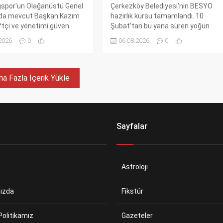
ğspor'un Olağanüstü Genel
Çerkezköy Belediyesi'nin BESYO
nda mevcut Başkan Kazım
hazırlık kursu tamamlandı. 10
tçi ve yönetimi güven
Şubat'tan bu yana süren yoğun
 Alınan karar, kulüp için yeni
antrenmanlarla gençler, özel
2026
0
06.08.2026
0
in kapısını araladı.
yetenek sınavlarına hazır hale geldi.
Şimdi gözler sınavda!
a Fazla İçerik Yükle
Sayfalar
Astroloji
ızda
Fikstür
 Politikamız
Gazeteler