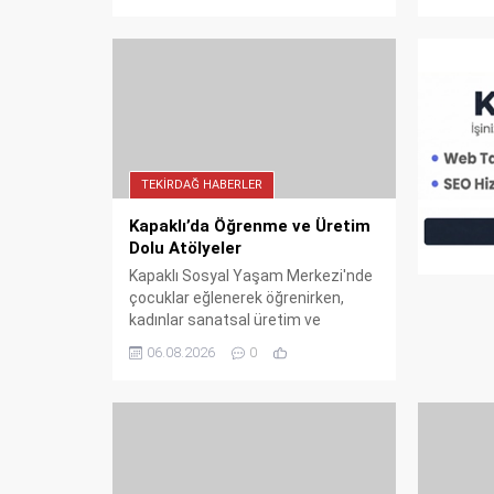
görebilecek. İşte detaylar...
kabul et
alanındak
faaliyetl
ziyaret, 
arasında
TEKIRDAĞ HABERLER
Kapaklı’da Öğrenme ve Üretim
Dolu Atölyeler
Kapaklı Sosyal Yaşam Merkezi'nde
çocuklar eğlenerek öğrenirken,
kadınlar sanatsal üretim ve
farkındalık çalışmalarıyla keyifli
06.08.2026
0
vakit geçirdi. Tekirdağ Büyükşehir
Belediyesi'nin düzenlediği bu
atölyeler, sosyal yaşamı
güçlendirmeye devam ediyor.
Detaylar haberimizde!