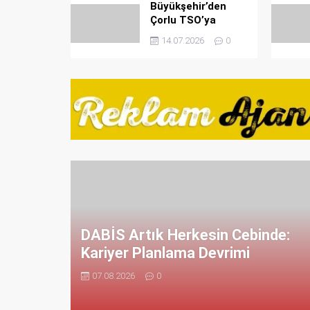
Büyükşehir’den
Çorlu TSO’ya
ziyaret
14.07.2026
0
DABİS Artık Herkesin Cebinde:
Kariyer Planlama Devrimi
07.08.2026
0