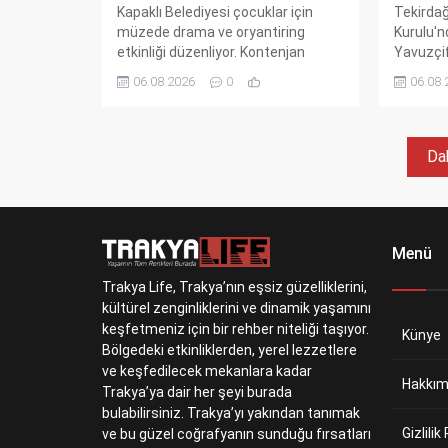
Kapaklı Belediyesi çocuklar için
Tekirda
müzede drama ve oryantiring
Kurulu'
etkinliği düzenliyor. Kontenjan
Yavuzçif
sınırlı, başvurular kapakli.bel.tr
tazeledi.
06.08.2026
0
06.08.
üzerinden yapılıyor. Tarihle iç içe
bir dönem
eğlenceli bir gün çocukları bekliyor.
Dah
Menü
Trakya Life, Trakya’nın eşsiz güzelliklerini,
kültürel zenginliklerini ve dinamik yaşamını
keşfetmeniz için bir rehber niteliği taşıyor.
Künye
Bölgedeki etkinliklerden, yerel lezzetlere
ve keşfedilecek mekanlara kadar
Hakkım
Trakya’ya dair her şeyi burada
bulabilirsiniz. Trakya’yı yakından tanımak
Gizlilik
ve bu güzel coğrafyanın sunduğu fırsatları