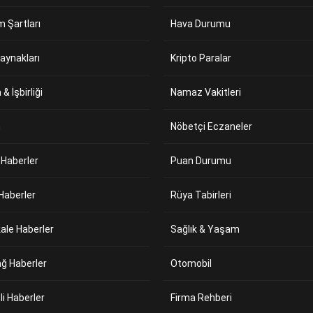
m Şartları
Hava Durumu
aynakları
Kripto Paralar
& İşbirliği
Namaz Vakitleri
m
Nöbetçi Eczaneler
 Haberler
Puan Durumu
Haberler
Rüya Tabirleri
ale Haberler
Sağlık & Yaşam
ağ Haberler
Otomobil
eli Haberler
Firma Rehberi