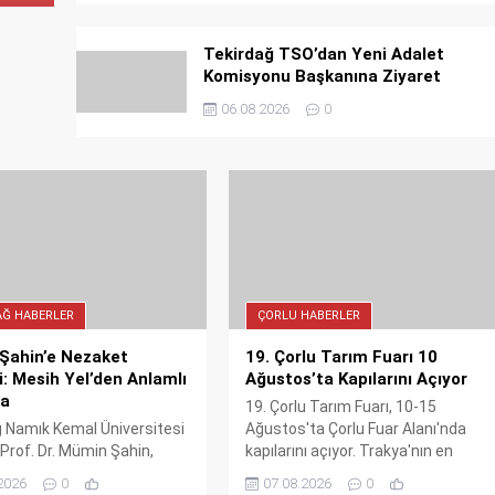
Tekirdağ TSO’dan Yeni Adalet
Komisyonu Başkanına Ziyaret
06.08.2026
0
AĞ HABERLER
ÇORLU HABERLER
Şahin’e Nezaket
19. Çorlu Tarım Fuarı 10
i: Mesih Yel’den Anlamlı
Ağustos’ta Kapılarını Açıyor
a
19. Çorlu Tarım Fuarı, 10-15
 Namık Kemal Üniversitesi
Ağustos'ta Çorlu Fuar Alanı'nda
Prof. Dr. Mümin Şahin,
kapılarını açıyor. Trakya'nın en
 Mesih Yel’i makamında
kapsamlı tarım etkinliği, sektör
2026
0
07.08.2026
0