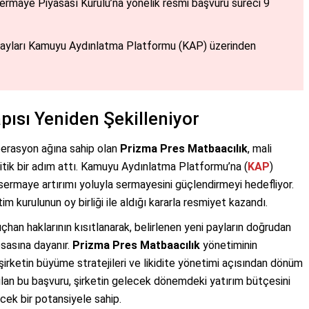
Sermaye Piyasası Kurulu’na yönelik resmi başvuru süreci 9
tayları Kamuyu Aydınlatma Platformu (KAP) üzerinden
ısı Yeniden Şekilleniyor
operasyon ağına sahip olan
Prizma Pres Matbaacılık
, mali
kritik bir adım attı. Kamuyu Aydınlatma Platformu’na (
KAP
)
 sermaye artırımı yoluyla sermayesini güçlendirmeyi hedefliyor.
 kurulunun oy birliği ile aldığı kararla resmiyet kazandı.
çhan haklarının kısıtlanarak, belirlenen yeni payların doğrudan
esasına dayanır.
Prizma Pres Matbaacılık
yönetiminin
irketin büyüme stratejileri ve likidite yönetimi açısından dönüm
ulan bu başvuru, şirketin gelecek dönemdeki yatırım bütçesini
cek bir potansiyele sahip.