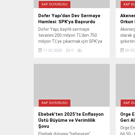
KAP DUYURUSU
KAP D
Dofer Yapı’dan Dev Sermaye
Akener
Hamlesi: SPK’ya Başvurdu
Orkun E
Dofer Yapı, kayıtlı sermaye
Akenerj
tavanını 200 milyon TL'den 750
olarak 
milyon TL'ye çıkarmak için SPK'ya
şirketin
başvurdu. 2026-2030 yıllarını
fonksiy
11.02.2026
0
03.02
kapsayacak olan bu hamle,
Genel M
şirketin büyüme stratejileri
atandı. 
doğrultusunda atıldı.
hamle, 
artırmay
KAP DUYURUSU
KAP D
Ebebek’ten 2025’te Enflasyon
Orge E
Üstü Büyüme ve Verimlilik
Geri A
Şovu
Orge En
Ebebek dünyayı "bebeveyn"
66,50 - 