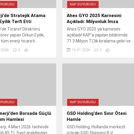
UYURUSU
KAP DUYURUSU
ji’de Stratejik Atama
Ahes GYO 2025 Karnesini
yilik Terfi Etti
Açıkladı: Milyonluk İmza
i’de Ticaret Direktörü
Ahes GYO 2025 yılı karnesini
görev yapan Orkun Eyilik,
açıkladı! KAP'a yapılan bildirimde
 tüm enerji ticareti
71.3 Milyon TL'lik kiralama geliri ve
onlarından sorumlu Ticaret
toplamda 150 Milyon TL'yi aşan
.2026
0
16.01.2026
0
üdür Yardımcısı olarak
işlem hacmi dikkat çekti.
KAP'a bildirilen bu stratejik
şirketin piyasadaki gücünü
ı hedefliyor.
UYURUSU
KAP DUYURUSU
nerji’den Borsada Güçlü
GSD Holding’den Sınır Ötesi
lım Hamlesi
Hamle
erji, 4 Mart 2026 tarihinde
GSD Holding, Hollanda merkezli
66,85 TL fiyat aralığından
iştiraki GSD Shipping B.V.