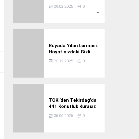
Ağır Ceza
38° /
19°
09.03.2026
0
Rüyada Yılan Isırması:
Hayatınızdaki Gizli
Tehlikeler ve Büyük
20.12.2025
0
Uyarılar
TOKİ’den Tekirdağ’da
441 Konutluk Kurasız
ve Ön Başvurusuz Dev
06.06.2026
0
Satış