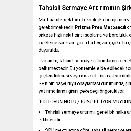
Tahsisli Sermaye Artırımının Şir
Matbaacılık sektörü, teknolojik dönüşümün ve a
gerektirmektedir.
Prizma Pres Matbaacılık
t
şirkete hızlı nakit girişi sağlama ve borçlulu
inceleme sürecine giren bu başvuru, şirketin şe
duyuruldu.
Uzmanlar, tahsisli sermaye artırımlarının gene
belirtmektedir. Bu yöntemle elde edilecek fonun
güçlendirilmesi veya mevcut finansal yükümlülü
SPK’nın başvuruyu onaylaması durumunda, şir
yatırımcıların ilgisini çekeceği öngörülüyor.
[EDİTÖRÜN NOTU / BUNU BİLİYOR MUYDUN
Tahsisli sermaye artırımı, genel bir halka ar
edilmesidir.
SPK mevzuatına göre, tahsisli sermaye artırı