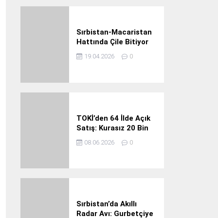
açık
39° /
21°
Sırbistan-Macaristan
Pazar
Hattında Çile Bitiyor
19.04.2026
0
açık
38° /
25°
Pazartesi
TOKİ’den 64 İlde Açık
Satış: Kurasız 20 Bin
Konut Fırsatı
08.06.2026
0
açık
36° /
22°
Salı
Sırbistan’da Akıllı
Radar Avı: Gurbetçiye
açık