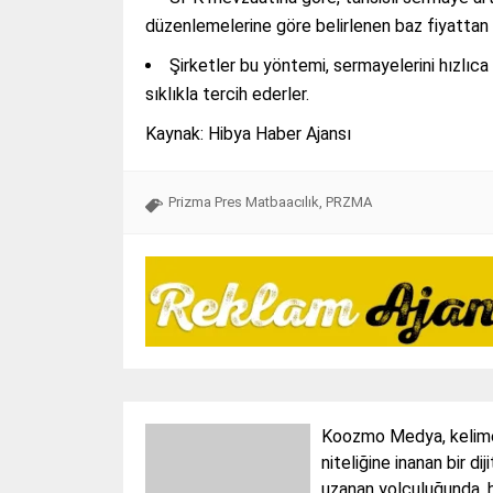
düzenlemelerine göre belirlenen baz fiyattan
Şirketler bu yöntemi, sermayelerini hızlıc
sıklıkla tercih ederler.
Kaynak: Hibya Haber Ajansı
Prizma Pres Matbaacılık
,
PRZMA
Koozmo Medya, kelimele
niteliğine inanan bir di
uzanan yolculuğunda, h