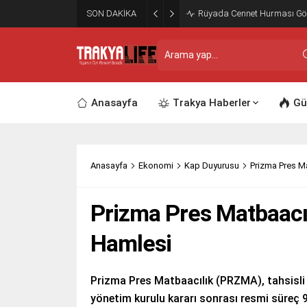
SON DAKİKA
Rüyada Cennet Hurması G
Anasayfa
Trakya Haberler
Gü
Anasayfa
Ekonomi
Kap Duyurusu
Prizma Pres M
Prizma Pres Matbaacıl
Hamlesi
Prizma Pres Matbaacılık (PRZMA), tahsisli 
yönetim kurulu kararı sonrası resmi süreç 9