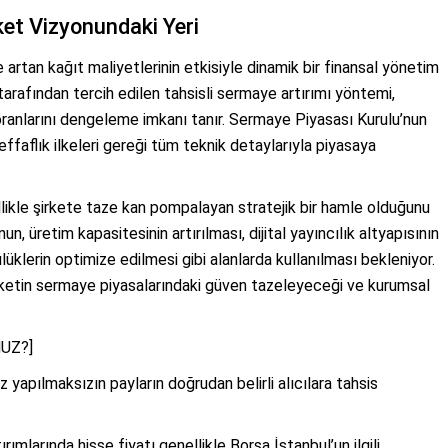
ket Vizyonundaki Yeri
rtan kağıt maliyetlerinin etkisiyle dinamik bir finansal yönetim
arafından tercih edilen tahsisli sermaye artırımı yöntemi,
k oranlarını dengeleme imkanı tanır. Sermaye Piyasası Kurulu’nun
ffaflık ilkeleri gereği tüm teknik detaylarıyla piyasaya
llikle şirkete taze kan pompalayan stratejik bir hamle olduğunu
, üretim kapasitesinin artırılması, dijital yayıncılık altyapısının
klerin optimize edilmesi gibi alanlarda kullanılması bekleniyor.
ketin sermaye piyasalarındaki güven tazeleyeceği ve kurumsal
UZ?]
z yapılmaksızın payların doğrudan belirli alıcılara tahsis
mlarında hisse fiyatı genellikle Borsa İstanbul’un ilgili