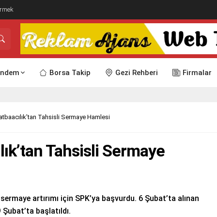
örmek
ndem
Borsa Takip
Gezi Rehberi
Firmalar
atbaacılık’tan Tahsisli Sermaye Hamlesi
ık’tan Tahsisli Sermaye
sermaye artırımı için SPK’ya başvurdu. 6 Şubat’ta alınan
 Şubat’ta başlatıldı.