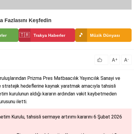
a Fazlasını Keşfedin
🇹🇷
🎵
rler
Trakya Haberler
Müzik Dünyası
A
A
+
-
ruluşlarından Prizma Pres Matbaacılık Yayıncılık Sanayi ve
e stratejik hedeflerine kaynak yaratmak amacıyla tahsisli
netim kurulunun aldığı kararın ardından vakit kaybetmeden
usunu iletti.
tim Kurulu, tahsisli sermaye artırımı kararını 6 Şubat 2026