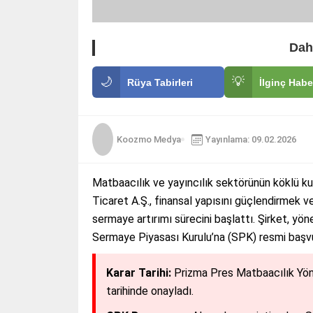
Dah
🌙
💡
Rüya Tabirleri
İlginç Habe
Koozmo Medya
Yayınlama: 09.02.2026
Matbaacılık ve yayıncılık sektörünün köklü ku
Ticaret A.Ş., finansal yapısını güçlendirmek v
sermaye artırımı sürecini başlattı. Şirket, yö
Sermaye Piyasası Kurulu’na (SPK) resmi başvur
Karar Tarihi:
Prizma Pres Matbaacılık Yöne
tarihinde onayladı.