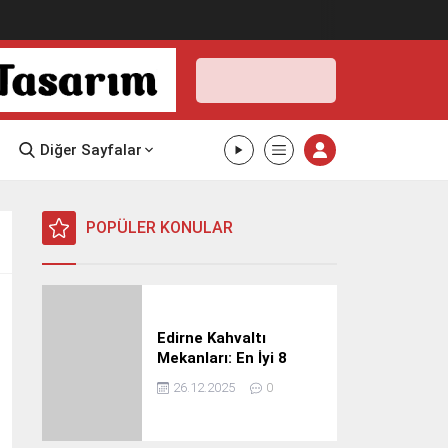
Edirne,
20
°C
Açık
Edirne
İlçe
Seçin
Diğer Sayfalar
20°
07 Ağustos
2026
açık
POPÜLER KONULAR
HİSSEDİLEN
Edirne Kahvaltı
20°
Mekanları: En İyi 8
NEM
RÜZGAR
%67
2.28 m/s
Mekan
26.12.2025
0
Cumartesi