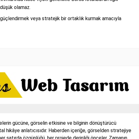
 düşük olamaz.
a güçlendirmek veya stratejik bir ortaklık kurmak amacıyla
rin gücüne, görselin etkisine ve bilginin dönüştürücü
jital hikâye anlatıcısıdır. Haberden içeriğe, görselden stratejiye
er satırda özgünlüğü, her projede derinliği önceler. Zamanın