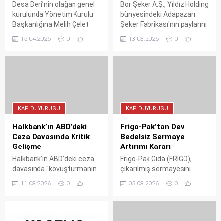
Desa Deri’nin olağan genel
Bor Şeker A.Ş., Yıldız Holding
kurulunda Yönetim Kurulu
bünyesindeki Adapazarı
Başkanlığına Melih Çelet
Şeker Fabrikası'nın paylarını
seçildi. Burak Çelet Başkan
devralmak için görüşmelere
15.04.2026
0
13.03.2026
0
Yardımcılığına getirilirken,
başladı ve ön protokol
yönetim kadrosu ve
imzaladı. Dev satın alma
bağımsız üyeler
süreci KAP'a bildirildi.
hissedarlarca onaylandı.
KAP DUYURUSU
KAP DUYURUSU
Halkbank’ın ABD’deki
Frigo-Pak’tan Dev
Ceza Davasında Kritik
Bedelsiz Sermaye
Gelişme
Artırımı Kararı
Halkbank’ın ABD’deki ceza
Frigo-Pak Gıda (FRIGO),
davasında "kovuşturmanın
çıkarılmış sermayesini
ertelenmesi" anlaşması
%188,91 oranında bedelsiz
11.03.2026
0
05.03.2026
0
yürürlüğe girdi. New York
artırarak 850 milyon TL’ye
mahkemesinde onaylanan
çıkarma kararı aldı. Şirket,
anlaşma, davanın uzlaşma
555,7 milyon TL'lik artışın
yoluyla sonlandırılmasının
büyük kısmını geçmiş yıl