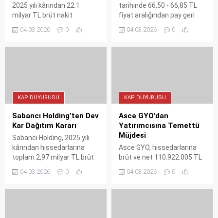
2025 yılı kârından 22.1
tarihinde 66,50 - 66,85 TL
milyar TL brüt nakit
fiyat aralığından pay geri
temettü dağıtma kararı aldı.
alımı yaptı. Şirketin geri
04.03.2026
0
04.03.2026
0
Hisse başına %526 oranında
aldığı payların toplam
dağıtım planlanan temettü
sermayedeki payı %1,535'e
ödemeleri 7 Nisan 2026'da
ulaştı.
başlayacak.
KAP DUYURUSU
KAP DUYURUSU
Sabancı Holding’ten Dev
Asce GYO’dan
Kar Dağıtım Kararı
Yatırımcısına Temettü
Müjdesi
Sabancı Holding, 2025 yılı
kârından hissedarlarına
Asce GYO, hissedarlarına
toplam 2,97 milyar TL brüt
brüt ve net 110.922.005 TL
nakit temettü dağıtma
nakit temettü dağıtma
04.03.2026
0
04.03.2026
0
kararı aldı. Pay başına net
kararı aldı. Hisse başına
1,33 TL ödeme öngören
0,1683 TL ödeme öngören
karar Mart sonundaki genel
karar, 3 Nisan'daki genel
kurulda oylanacak.
kurulda onaylanacak.