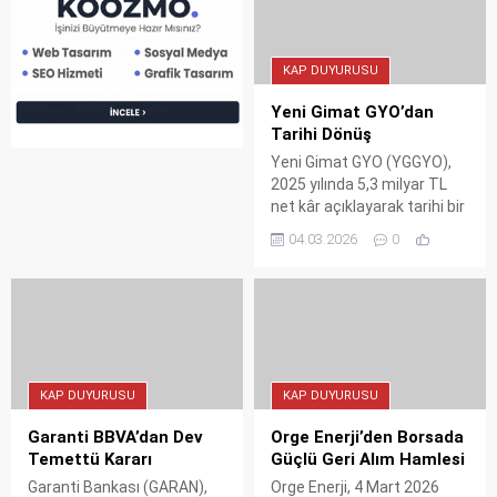
önünü açtı.
karlarından karşılayacak.
KAP DUYURUSU
Yeni Gimat GYO’dan
Tarihi Dönüş
Yeni Gimat GYO (YGGYO),
2025 yılında 5,3 milyar TL
net kâr açıklayarak tarihi bir
rekora imza attı. Şirketin
04.03.2026
0
nakit varlıkları 3,3 milyar
TL'yi aşarken, duran varlıklar
22 milyar TL seviyesine
ulaştı.
KAP DUYURUSU
KAP DUYURUSU
Garanti BBVA’dan Dev
Orge Enerji’den Borsada
Temettü Kararı
Güçlü Geri Alım Hamlesi
Garanti Bankası (GARAN),
Orge Enerji, 4 Mart 2026