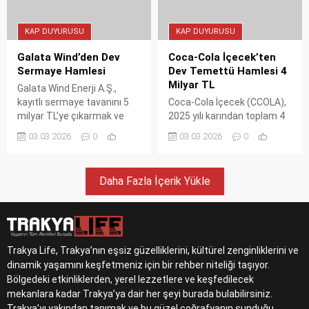
KAP DUYURUSU
KAP DUYURUSU
Galata Wind’den Dev
Coca-Cola İçecek’ten
Sermaye Hamlesi
Dev Temettü Hamlesi 4
Milyar TL
Galata Wind Enerji A.Ş.,
kayıtlı sermaye tavanını 5
Coca-Cola İçecek (CCOLA),
milyar TL’ye çıkarmak ve
2025 yılı karından toplam 4
süresini 2030 yılına kadar
milyar TL temettü dağıtma
03.03.2026
0
03.03.2026
0
uzatmak için SPK'ya
kararı aldı. Ödemeler 12
başvurdu. Şirketin 5 yıllık
Mayıs 2026'da başlayacak.
büyüme stratejisinin
Daha Fazla İçerik Yükle
temelleri atılıyor.
Trakya Life, Trakya’nın eşsiz güzelliklerini, kültürel zenginliklerini ve
dinamik yaşamını keşfetmeniz için bir rehber niteliği taşıyor.
Bölgedeki etkinliklerden, yerel lezzetlere ve keşfedilecek
mekanlara kadar Trakya’ya dair her şeyi burada bulabilirsiniz.
Trakya’yı yakından tanımak ve bu güzel coğrafyanın sunduğu