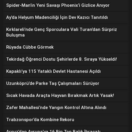
Spider-Man’in Yeni Savaşı Phoenix’i Gizlice Anıyor
Ay’da Helyum Madenciliği İçin Dev Kazıcı Tanıtıldı
Kırklareli’nde Genç Sporculara Vali Turan’dan Sürpriz
Buluşma
Rüyada Cübbe Görmek
Tekirdağ Öğrenci Dostu Şehirlerde 8. Sıraya Yükseldi!
Kapaklı’ya 115 Yataklı Devlet Hastanesi Açıldı
Uzunköprü’de Parke Taş Çalışmaları Sürüyor
Sıcak Havada Araçta Hayvan Bırakmak Artık Yasak!
Zafer Mahallesi’nde Yangın Kontrol Altına Alındı
Trabzonspor’da Kombine Rekoru
Arsuz’dan Avrupa’ya 16 Bin Ton Balık İhracatı