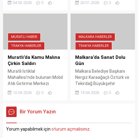
04.03.2026
0
20.01.2026
0
izni sebebiyle belediye
başvuruları, şartları, KPSS
başkanlığına Meclis Üyesi
puan türleri ve yaş sınırı
Ramazan Sezer vekalet
detayları belli oldu. Lisans
edecek. Hizmetlerin
ve önlisans mezunları için
aksamaması için idari
kontenjan dağılımı ve
süreçler planlandığı gibi
başvuru ekranı
MURATLI HABER
MALKARA HABERLER
işliyor.
haberimizde.
TRAKYA HABERLER
TRAKYA HABERLER
Muratlı’da Kamu Malına
Malkara’da Sanat Dolu
Çirkin Saldırı
Gün
Muratlı İstiklal
Malkara Belediye Başkanı
Mahallesi'nde bulunan Mobil
Nergiz Karaağaçlı Öztürk ve
Atık Getirme Merkezi
Tekirdağ Büyükşehir
konteyneri, kimliği belirsiz
Belediyesi Şehir Tiyatroları,
10.04.2026
0
19.04.2026
0
kişilerin saldırısına uğradı.
"Hadi O Zaman" adlı çocuk
Kamu malına zarar veren
oyunu ile Malkara'da minik
eylem sonucunda maddi
izleyicilere unutulmaz anlar
Bir Yorum Yazın
kayıp yaşanırken, belediye
yaşattı. Sahne
hizmetlerin kesintisiz
performansları ve öğretici
devam edeceğini açıkladı.
mesajlarla dolu etkinlikte
Yorum yapabilmek için
oturum açmalısınız
.
çocuklar sanatla buluştu.