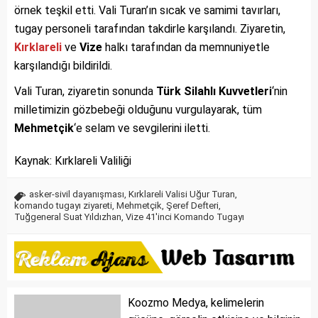
örnek teşkil etti. Vali Turan’ın sıcak ve samimi tavırları,
tugay personeli tarafından takdirle karşılandı. Ziyaretin,
Kırklareli
ve
Vize
halkı tarafından da memnuniyetle
karşılandığı bildirildi.
Vali Turan, ziyaretin sonunda
Türk Silahlı Kuvvetleri
‘nin
milletimizin gözbebeği olduğunu vurgulayarak, tüm
Mehmetçik
‘e selam ve sevgilerini iletti.
Kaynak: Kırklareli Valiliği
asker-sivil dayanışması
,
Kırklareli Valisi Uğur Turan
,
komando tugayı ziyareti
,
Mehmetçik
,
Şeref Defteri
,
Tuğgeneral Suat Yıldızhan
,
Vize 41'inci Komando Tugayı
Koozmo Medya, kelimelerin