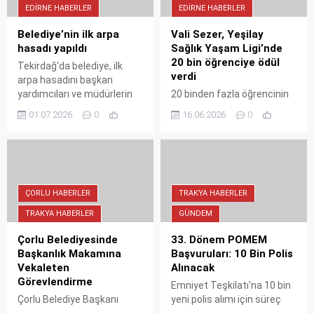
EDIRNE HABERLER
EDIRNE HABERLER
Belediye’nin ilk arpa
Vali Sezer, Yeşilay
hasadı yapıldı
Sağlık Yaşam Ligi’nde
20 bin öğrenciye ödül
Tekirdağ'da belediye, ilk
verdi
arpa hasadını başkan
yardımcıları ve müdürlerin
20 binden fazla öğrencinin
katılımıyla yaptı. Filiz
katıldığı Yeşilay Sağlık
01.07.2026
0
16.06.2026
0
Gencan, 'Tarlada izi
Yaşam Ligi'nde dereceye
olmayanın harmanda sözü
girenlere ödülleri Vali Yunus
olmaz' sözüyle üreten
Sezer tarafından takdim
belediyecilik vurgusu yaptı.
edildi. Sağlıklı yaşam
Bu hasat, kamu
bilincinin artırılması
kaynaklarının verimli
hedeflenen etkinlik büyük
ÇORLU HABERLER
TRAKYA HABERLER
kullanımına örnek
ilgi gördü.
TRAKYA HABERLER
GÜNDEM
oluşturuyor.
Çorlu Belediyesinde
33. Dönem POMEM
Başkanlık Makamına
Başvuruları: 10 Bin Polis
Vekaleten
Alınacak
Görevlendirme
Emniyet Teşkilatı'na 10 bin
Çorlu Belediye Başkanı
yeni polis alımı için süreç
Ahmet Sarıkurt’un 3 günlük
başladı! 33. Dönem POMEM