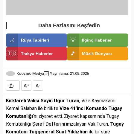
Daha Fazlasını Keşfedin
🌙
💡
Rüya Tabirleri
İlginç Haberler
🇹🇷
🎵
Trakya Haberler
Müzik Dünyası
Koozmo Medya
Yayınlama: 21.05.2026
A
A
+
-
Kırklareli Valisi Sayın Uğur Turan
, Vize Kaymakamı
Kemal Balaban ile birlikte
Vize 41’inci Komando Tugay
Komutanlığı
‘nı ziyaret etti. Ziyaret kapsamında Tugay
Komutanlığı Şeref Defteri’ni imzalayan Vali Turan,
Tugay
Komutanı Tuğgeneral Suat Yıldızhan
ile bir süre