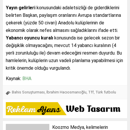
Yayın gelirleri
konusundaki adaletsizliği de giderdiklerini
belirten Başkan, paylaşım oranlarını Avrupa standartlarına
çekerek (yüzde 50 civarı) Anadolu kulüplerinin de
ekonomik olarak nefes almasını sağladıklarını ifade etti.
Yabancı oyuncu kuralı
konusunda ise gelecek sezon bir
değişiklik olmayacağını, mevcut 14 yabancı kuralının (4
yerli zorunluluğu ile) devam edeceğini resmen duyurdu. Bu
hamlelerin, kulüplerin uzun vadeli planlama yapabilmesi için
kritik önemde olduğu vurgulandı.
Kaynak:
BHA
Bahis Soruşturması
,
İbrahim Hacıosmanoğlu
,
Tff
,
Türk futbolu
Koozmo Medya, kelimelerin