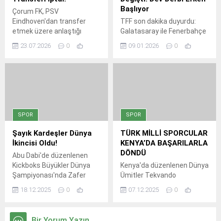
daha kanıtladı.
Başlıyor
Çorum FK, PSV
Eindhoven'dan transfer
TFF son dakika duyurdu:
etmek üzere anlaştığı
Galatasaray ile Fenerbahçe
stoper Adama Nagalo'nun
arasında oynanacak
23.07.2026
0
09.01.2026
0
sağlık kontrollerinde kalp
Turkcell Süper Kupa
testlerinde risk bulguları
finalinin saati değişti!
çıkınca transferi iptal etti.
İstanbul Valiliği'nin yağış ve
Aynı gerekçeyle Konyaspor
fırtına uyarısı sonrası dev
da oyuncudan vazgeçti.
derbi 18.45'e çekildi.
Kırmızı-Siyahlı ekip şimdi
savunma için yeni bir isim
SPOR
SPOR
arayışına girdi.
Şayık Kardeşler Dünya
TÜRK MİLLİ SPORCULAR
İkincisi Oldu!
KENYA’DA BAŞARILARLA
DÖNDÜ
Abu Dabi'de düzenlenen
Kickboks Büyükler Dünya
Kenya'da düzenlenen Dünya
Şampiyonası'nda Zafer
Ümitler Tekvando
Şayık, 67 kilo K1
Şampiyonası'nda Türk milli
18.12.2025
0
07.12.2025
0
kategorisinde dünya
sporcular büyük başarı elde
ikinciliği kazandı. Kardeşi
etti. Kadın takımı dünya
Serdar Şayık da 63,5 kilo
şampiyonu olurken, erkek
Bir Yorum Yazın