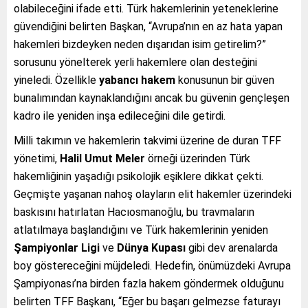
olabileceğini ifade etti. Türk hakemlerinin yeteneklerine
güvendiğini belirten Başkan, “Avrupa’nın en az hata yapan
hakemleri bizdeyken neden dışarıdan isim getirelim?”
sorusunu yönelterek yerli hakemlere olan desteğini
yineledi. Özellikle
yabancı hakem
konusunun bir güven
bunalımından kaynaklandığını ancak bu güvenin gençleşen
kadro ile yeniden inşa edileceğini dile getirdi.
Milli takımın ve hakemlerin takvimi üzerine de duran TFF
yönetimi,
Halil Umut Meler
örneği üzerinden Türk
hakemliğinin yaşadığı psikolojik eşiklere dikkat çekti.
Geçmişte yaşanan nahoş olayların elit hakemler üzerindeki
baskısını hatırlatan Hacıosmanoğlu, bu travmaların
atlatılmaya başlandığını ve Türk hakemlerinin yeniden
Şampiyonlar Ligi
ve
Dünya Kupası
gibi dev arenalarda
boy göstereceğini müjdeledi. Hedefin, önümüzdeki Avrupa
Şampiyonası’na birden fazla hakem göndermek olduğunu
belirten TFF Başkanı, “Eğer bu başarı gelmezse faturayı