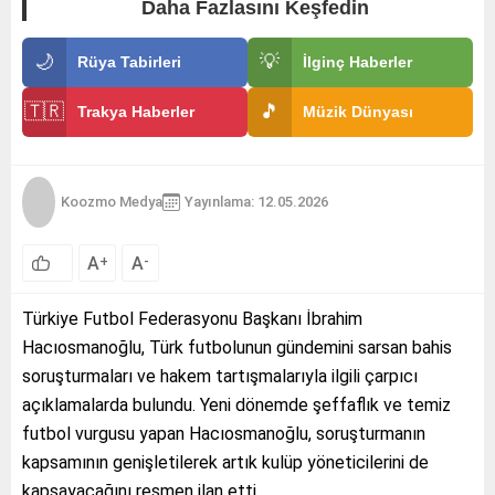
Daha Fazlasını Keşfedin
🌙
💡
Rüya Tabirleri
İlginç Haberler
🇹🇷
🎵
Trakya Haberler
Müzik Dünyası
Koozmo Medya
Yayınlama: 12.05.2026
A
A
+
-
Türkiye Futbol Federasyonu Başkanı İbrahim
Hacıosmanoğlu, Türk futbolunun gündemini sarsan bahis
soruşturmaları ve hakem tartışmalarıyla ilgili çarpıcı
açıklamalarda bulundu. Yeni dönemde şeffaflık ve temiz
futbol vurgusu yapan Hacıosmanoğlu, soruşturmanın
kapsamının genişletilerek artık kulüp yöneticilerini de
kapsayacağını resmen ilan etti.