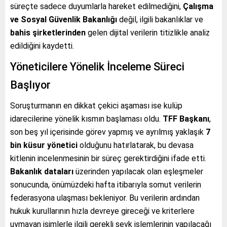
süreçte sadece duyumlarla hareket edilmediğini,
Çalışma
ve Sosyal Güvenlik Bakanlığı
değil, ilgili bakanlıklar ve
bahis şirketlerinden
gelen dijital verilerin titizlikle analiz
edildiğini kaydetti.
Yöneticilere Yönelik İnceleme Süreci
Başlıyor
Soruşturmanın en dikkat çekici aşaması ise kulüp
idarecilerine yönelik kısmın başlaması oldu.
TFF Başkanı
,
son beş yıl içerisinde görev yapmış ve ayrılmış yaklaşık
7
bin küsur yönetici
olduğunu hatırlatarak, bu devasa
kitlenin incelenmesinin bir süreç gerektirdiğini ifade etti.
Bakanlık dataları
üzerinden yapılacak olan eşleşmeler
sonucunda, önümüzdeki hafta itibarıyla somut verilerin
federasyona ulaşması bekleniyor. Bu verilerin ardından
hukuk kurullarının hızla devreye gireceği ve kriterlere
uymayan isimlerle ilgili gerekli sevk işlemlerinin yapılacağı