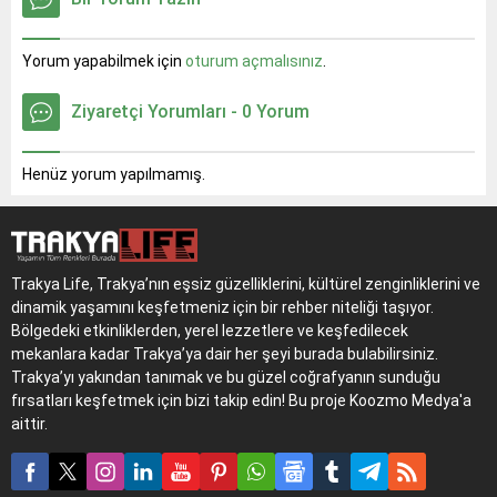
Low Kick branşında aynı
takımı dünya ikincisi oldu.
başarıyı elde etti.
Toplamda 6 madalya
Osmangazi Belediye
kazanıldı; 4 altın ve 2
Yorum yapabilmek için
oturum açmalısınız
.
Başkanı Erkan Aydın, bu
gümüş. Altın madalya
başarıları dolayısıyla
kazananlar arasında Sude
Ziyaretçi Yorumları - 0 Yorum
kardeşleri makamında
Yaren Uzunçavdar, Zehra
ağırladı ve uluslararası spor
Begüm Kavukcuoğlu,
başarılarının önemini
Hamza Osman Aydoğan ve
Henüz yorum yapılmamış.
vurguladı. Şayık kardeşler,
Berkay Erer bulunuyor.
Türk bayrağını...
Gümüş...
Trakya Life, Trakya’nın eşsiz güzelliklerini, kültürel zenginliklerini ve
dinamik yaşamını keşfetmeniz için bir rehber niteliği taşıyor.
Bölgedeki etkinliklerden, yerel lezzetlere ve keşfedilecek
mekanlara kadar Trakya’ya dair her şeyi burada bulabilirsiniz.
Trakya’yı yakından tanımak ve bu güzel coğrafyanın sunduğu
fırsatları keşfetmek için bizi takip edin! Bu proje Koozmo Medya'a
aittir.