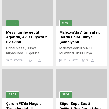
SPOR
SPOR
Messi tarihe geçti!
Malezya’da Altın Zafer:
Arjantin, Avusturya’yı 2-
Berfin Polat Dünya
0 devirdi
Şampiyonu
Lionel Messi, Dünya
Malezya’daki IFMA ISF
Kupası'nda 18. golüne
Muaythai Okul Dünya
ulaşarak Miroslav Klose'yi
Şampiyonası’nda 48 kiloda
23.06.2026
0
21.06.2026
0
geride bıraktı ve turnuva
yarışan Berfin Polat, tüm
tarihinin en golcü
rakiplerini yenerek altın
futbolcusu oldu. Arjantin,
madalya kazandı. Genç
Avusturya'yı 2-0 yenerek
sporcu, bu zaferle hem
grup liderliğine yükseldi.
Adıyaman’a hem de
Messi'nin 38 ve 90+5'teki
Türkiye’ye büyük gurur
golleri, Arjantin'e kritik bir
yaşattı. Disiplini ve azmiyle
SPOR
SPOR
galibiyet getirdi.
örnek olan Berfin Polat’ın
başarısı, Türk muaythai
Çorum FK’da Nagalo
Süper Kupa Saati
sporunun yükselişini bir kez
Transferi İptal!
Değişti: Dev Derbi Erken