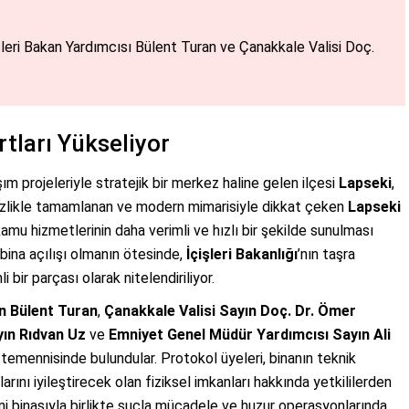
işleri Bakan Yardımcısı Bülent Turan ve Çanakkale Valisi Doç.
tları Yükseliyor
ım projeleriyle stratejik bir merkez haline gelen ilçesi
Lapseki
,
titizlikle tamamlanan ve modern mimarisiyle dikkat çeken
Lapseki
kamu hizmetlerinin daha verimli ve hızlı bir şekilde sunulması
 bina açılışı olmanın ötesinde,
İçişleri Bakanlığı
’nın taşra
bir parçası olarak nitelendiriliyor.
ın Bülent Turan
,
Çanakkale Valisi Sayın Doç. Dr. Ömer
ayın Rıdvan Uz
ve
Emniyet Genel Müdür Yardımcısı Sayın Ali
sı temennisinde bulundular. Protokol üyeleri, binanın teknik
rını iyileştirecek olan fiziksel imkanları hakkında yetkililerden
eni binasıyla birlikte suçla mücadele ve huzur operasyonlarında