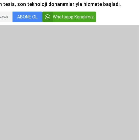
an tesis, son teknoloji donanımlarıyla hizmete başladı.
ABONE OL
Whatsapp Kanalımız