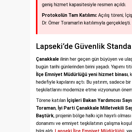
geniş hizmet kapasitesiyle resmen açıldı.
Protokolün Tam Katılımı:
Açılış töreni; İç
Dr. Ömer Toraman’ın katılımıyla gerçekleşti.
Lapseki’de Güvenlik Standar
Çanakkale
ilinin her geçen gün büyüyen ve ulaş
bugün tarihi günlerinden birini yaşadı. Yapımı 
İlçe Emniyet Müdürlüğü yeni hizmet binası
, 
hedefiyle kapılarını açtı. Bu yatırım, sadece bir
teşkilatlarını modernize etme vizyonunun önemli 
Törene katılan
İçişleri Bakan Yardımcısı Say
Toraman
,
İyi Parti Çanakkale Milletvekili S
Baştürk
, projenin bölge halkı için hayırlı olma
donanımı ve emniyet teşkilatının çalışma koşulla
bilgi aldı.
Lapseki İlçe Emniyet Müdürlüğü
, y