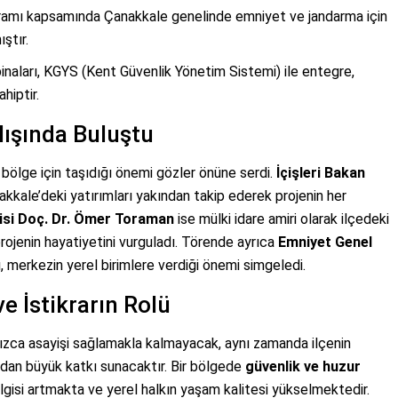
amı kapsamında Çanakkale genelinde emniyet ve jandarma için
ştır.
inaları, KGYS (Kent Güvenlik Yönetim Sistemi) ile entegre,
hiptir.
lışında Buluştu
in bölge için taşıdığı önemi gözler önüne serdi.
İçişleri Bakan
kkale’deki yatırımları yakından takip ederek projenin her
isi Doç. Dr. Ömer Toraman
ise mülki idare amiri olarak ilçedeki
ojenin hayatiyetini vurguladı. Törende ayrıca
Emniyet Genel
, merkezin yerel birimlere verdiği önemi simgeledi.
e İstikrarın Rolü
nızca asayişi sağlamakla kalmayacak, aynı zamanda ilçenin
dan büyük katkı sunacaktır. Bir bölgede
güvenlik ve huzur
 ilgisi artmakta ve yerel halkın yaşam kalitesi yükselmektedir.