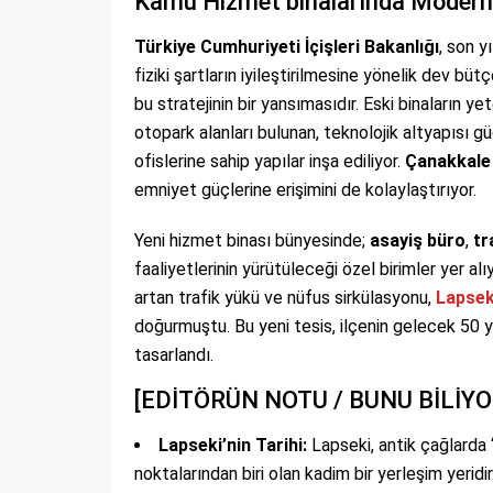
Kamu Hizmet binalarında Modern
Türkiye Cumhuriyeti İçişleri Bakanlığı
, son y
fiziki şartların iyileştirilmesine yönelik dev bütç
bu stratejinin bir yansımasıdır. Eski binaların yet
otopark alanları bulunan, teknolojik altyapısı 
ofislerine sahip yapılar inşa ediliyor.
Çanakkale 
emniyet güçlerine erişimini de kolaylaştırıyor.
Yeni hizmet binası bünyesinde;
asayiş büro
,
tr
faaliyetlerinin yürütüleceği özel birimler yer alı
artan trafik yükü ve nüfus sirkülasyonu,
Lapsek
doğurmuştu. Bu yeni tesis, ilçenin gelecek 50 y
tasarlandı.
[EDİTÖRÜN NOTU / BUNU BİLİY
Lapseki’nin Tarihi:
Lapseki, antik çağlarda 
noktalarından biri olan kadim bir yerleşim yeridir