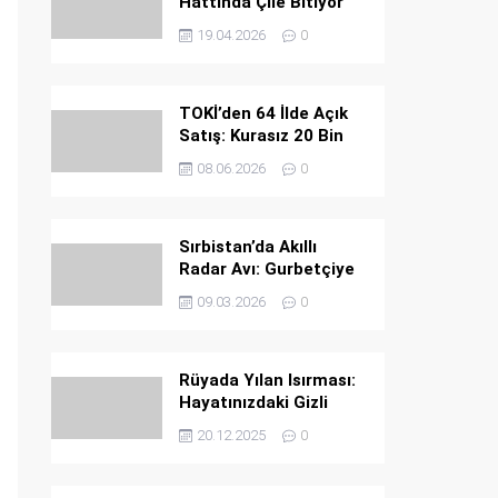
Hattında Çile Bitiyor
19.04.2026
0
TOKİ’den 64 İlde Açık
Satış: Kurasız 20 Bin
Konut Fırsatı
08.06.2026
0
Sırbistan’da Akıllı
Radar Avı: Gurbetçiye
Ağır Ceza
09.03.2026
0
Rüyada Yılan Isırması:
Hayatınızdaki Gizli
Tehlikeler ve Büyük
20.12.2025
0
Uyarılar