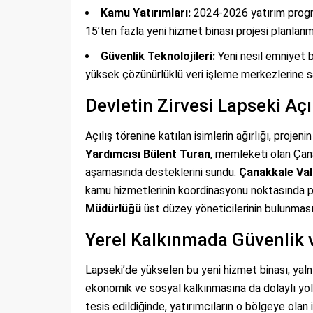
Kamu Yatırımları:
2024-2026 yatırım progr
15’ten fazla yeni hizmet binası projesi planlanmı
Güvenlik Teknolojileri:
Yeni nesil emniyet b
yüksek çözünürlüklü veri işleme merkezlerine sa
Devletin Zirvesi Lapseki Açı
Açılış törenine katılan isimlerin ağırlığı, projen
Yardımcısı Bülent Turan
, memleketi olan Çana
aşamasında desteklerini sundu.
Çanakkale Val
kamu hizmetlerinin koordinasyonu noktasında pr
Müdürlüğü
üst düzey yöneticilerinin bulunması
Yerel Kalkınmada Güvenlik v
Lapseki’de yükselen bu yeni hizmet binası, yal
ekonomik ve sosyal kalkınmasına da dolaylı yol
tesis edildiğinde, yatırımcıların o bölgeye olan