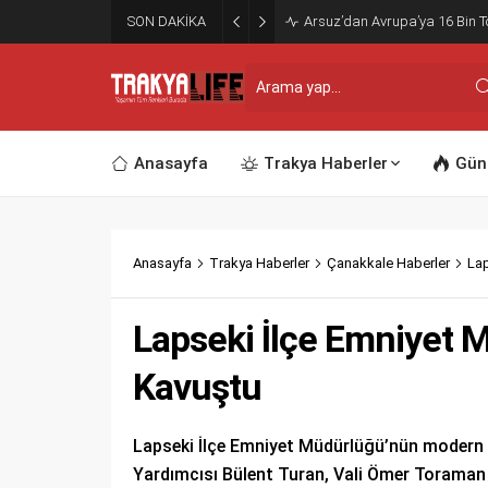
SON DAKİKA
Arsuz’dan Avrupa’ya 16 Bin To
Anasayfa
Trakya Haberler
Gün
Anasayfa
Trakya Haberler
Çanakkale Haberler
Lap
Lapseki İlçe Emniyet 
Kavuştu
Lapseki İlçe Emniyet Müdürlüğü’nün modern st
Yardımcısı Bülent Turan, Vali Ömer Toraman ve