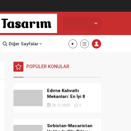
Edirne,
35
°C
Parçalı Bulutlu
Diğer Sayfalar
POPÜLER KONULAR
Edirne Kahvaltı
Mekanları: En İyi 8
Mekan
26.12.2025
0
Sırbistan-Macaristan