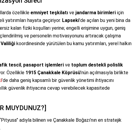
izasyon Süreci
ıllarda özellikle
emniyet teşkilatı
ve
jandarma birimleri
için
eli yatırımları hayata geçiriyor.
Lapseki
’de açılan bu yeni bina da
ersiz kalan fiziki koşulları yerine; engelli erişimine uygun, geniş
güçlendirilmiş ve personelin motivasyonunu artıracak çalışma
Valiliği
koordinesinde yürütülen bu kamu yatırımları, yerel halkın
afik tescil
,
pasaport işlemleri
ve
toplum destekli polislik
yor. Özellikle
1915 Çanakkale Köprüsü
’nün açılmasıyla birlikte
i
’de daha geniş kapsamlı bir güvenlik yönetimi ihtiyacını
ıllık güvenlik ihtiyacına cevap verebilecek kapasitede
OR MUYDUNUZ?]
“Pityusa” adıyla bilinen ve Çanakkale Boğazı’nın en stratejik
.