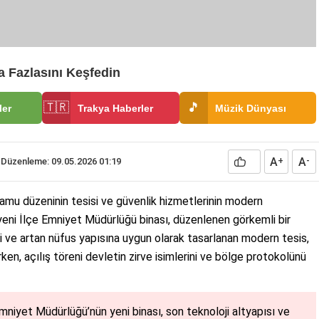
 Fazlasını Keşfedin
🇹🇷
🎵
ler
Trakya Haberler
Müzik Dünyası
A
A
Düzenleme: 09.05.2026 01:19
+
-
kamu düzeninin tesisi ve güvenlik hizmetlerinin modern
 yeni İlçe Emniyet Müdürlüğü binası, düzenlenen görkemli bir
i ve artan nüfus yapısına uygun olarak tasarlanan modern tesis,
rken, açılış töreni devletin zirve isimlerini ve bölge protokolünü
niyet Müdürlüğü’nün yeni binası, son teknoloji altyapısı ve