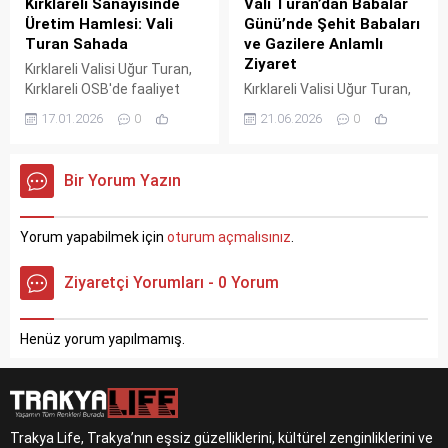
Kırklareli Sanayisinde
Vali Turan’dan Babalar
Üretim Hamlesi: Vali
Günü’nde Şehit Babaları
Turan Sahada
ve Gazilere Anlamlı
Ziyaret
Kırklareli Valisi Uğur Turan,
Kırklareli OSB'de faaliyet
Kırklareli Valisi Uğur Turan,
gösteren Sanset Gıda'yı
Babalar Günü'nde şehit
17.01.2026
0
21.06.2026
0
ziyaret etti. Üretim
babaları ve gazilerle bir
bantlarını gezen ve işçilerle
araya gelerek onların ellerini
buluşan Vali Turan,
öptü. Vali Turan, 'Babalar
Bir Yorum Yazın
"Sanayiyle kalkınan,
milletin geleceğini inşa
istihdamla güçlenen bir
eden en önemli
şehiriz" mesajı verdi.
değerlerdendir' dedi.
Yorum yapabilmek için
oturum açmalısınız
.
Programda şehit babalarına
ve gazilere şükranlar
Ziyaretçi Yorumları - 0 Yorum
sunuldu, duygu dolu anlar
yaşandı.
Henüz yorum yapılmamış.
Trakya Life, Trakya’nın eşsiz güzelliklerini, kültürel zenginliklerini ve