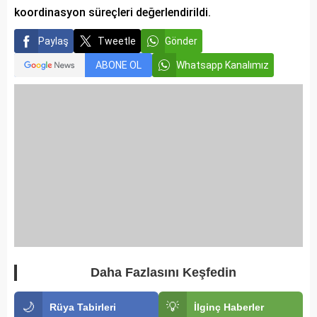
koordinasyon süreçleri değerlendirildi.
Paylaş
Tweetle
Gönder
ABONE OL
Whatsapp Kanalımız
Daha Fazlasını Keşfedin
🌙
💡
Rüya Tabirleri
İlginç Haberler