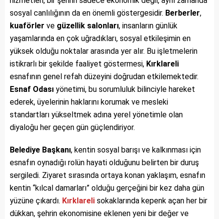
hizmetleri, bir şehrin sadece ekonomik değil, aynı zamanda
sosyal canlılığının da en önemli göstergesidir.
Berberler
,
kuaförler
ve
güzellik salonları
, insanların günlük
yaşamlarında en çok uğradıkları, sosyal etkileşimin en
yüksek olduğu noktalar arasında yer alır. Bu işletmelerin
istikrarlı bir şekilde faaliyet göstermesi,
Kırklareli
esnafının genel refah düzeyini doğrudan etkilemektedir.
Esnaf Odası
yönetimi, bu sorumluluk bilinciyle hareket
ederek, üyelerinin haklarını korumak ve mesleki
standartları yükseltmek adına yerel yönetimle olan
diyaloğu her geçen gün güçlendiriyor.
Belediye Başkanı
, kentin sosyal barışı ve kalkınması için
esnafın oynadığı rolün hayati olduğunu belirten bir duruş
sergiledi. Ziyaret sırasında ortaya konan yaklaşım, esnafın
kentin “kılcal damarları” olduğu gerçeğini bir kez daha gün
yüzüne çıkardı.
Kırklareli
sokaklarında kepenk açan her bir
dükkan, şehrin ekonomisine eklenen yeni bir değer ve