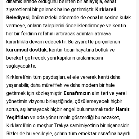
dinamiklerinde olduğunu belirten bir anlayışla, esnaf
ziyaretlerini bir gelenek haline getirmiştir.
Kırklareli
Belediyesi
, önümüzdeki dönemde de esnafın sesine kulak
vermeye, onların taleplerini önceliklendirmeye ve kentin
her bir ferdinin refahını artıracak adımları atmaya
kararlılıkla devam edecektir. Bu ziyaretle perçinlenen
kurumsal dostluk
, kentin ticari hayatına bolluk ve
bereket getirecek yeni kapıların aralanmasını
sağlayacaktır.
Kırklareli’nin tüm paydaşları, el ele vererek kenti daha
yaşanabilir, daha müreffeh ve daha modern bir hale
getirmek için sözleşmiştir.
Esnafımızın
alın teri ve yerel
yönetimin vizyonu birleştiğinde, çözülemeyecek hiçbir
sorun, aşılamayacak hiçbir engel bulunmamaktadır.
Hamit
Yeşilfidan
ve oda yönetiminin gösterdiği bu nezaket,
Kırklareli’nin o meşhur Trakya samimiyetinin bir nişanesidir.
Bizler de bu vesileyle, şehrin tüm emektar esnafına hayırlı