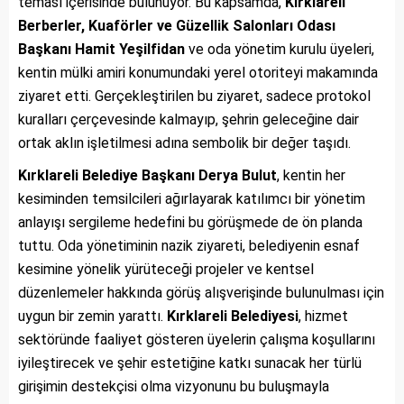
teması içerisinde bulunuyor. Bu kapsamda,
Kırklareli
Berberler, Kuaförler ve Güzellik Salonları Odası
Başkanı Hamit Yeşilfidan
ve oda yönetim kurulu üyeleri,
kentin mülki amiri konumundaki yerel otoriteyi makamında
ziyaret etti. Gerçekleştirilen bu ziyaret, sadece protokol
kuralları çerçevesinde kalmayıp, şehrin geleceğine dair
ortak aklın işletilmesi adına sembolik bir değer taşıdı.
Kırklareli Belediye Başkanı Derya Bulut
, kentin her
kesiminden temsilcileri ağırlayarak katılımcı bir yönetim
anlayışı sergileme hedefini bu görüşmede de ön planda
tuttu. Oda yönetiminin nazik ziyareti, belediyenin esnaf
kesimine yönelik yürüteceği projeler ve kentsel
düzenlemeler hakkında görüş alışverişinde bulunulması için
uygun bir zemin yarattı.
Kırklareli Belediyesi
, hizmet
sektöründe faaliyet gösteren üyelerin çalışma koşullarını
iyileştirecek ve şehir estetiğine katkı sunacak her türlü
girişimin destekçisi olma vizyonunu bu buluşmayla