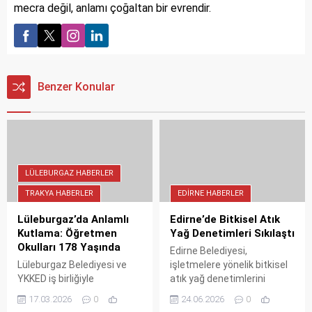
mecra değil, anlamı çoğaltan bir evrendir.
Benzer Konular
LÜLEBURGAZ HABERLER
TRAKYA HABERLER
EDIRNE HABERLER
Lüleburgaz’da Anlamlı
Edirne’de Bitkisel Atık
Kutlama: Öğretmen
Yağ Denetimleri Sıkılaştı
Okulları 178 Yaşında
Edirne Belediyesi,
Lüleburgaz Belediyesi ve
işletmelere yönelik bitkisel
YKKED iş birliğiyle
atık yağ denetimlerini
düzenlenen "178. Yılında
sıkılaştırdı. Çevre kirliliğini
17.03.2026
0
24.06.2026
0
Öğretmen Okulları"
önleme ve atık yağların