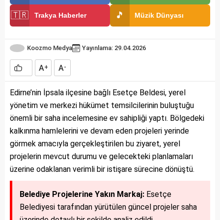
🇹🇷
🎵
Trakya Haberler
Müzik Dünyası
Koozmo Medya
Yayınlama: 29.04.2026
A
A
+
-
Edirne’nin İpsala ilçesine bağlı Esetçe Beldesi, yerel
yönetim ve merkezi hükümet temsilcilerinin buluştuğu
önemli bir saha incelemesine ev sahipliği yaptı. Bölgedeki
kalkınma hamlelerini ve devam eden projeleri yerinde
görmek amacıyla gerçekleştirilen bu ziyaret, yerel
projelerin mevcut durumu ve gelecekteki planlamaları
üzerine odaklanan verimli bir istişare sürecine dönüştü.
Belediye Projelerine Yakın Markaj:
Esetçe
Belediyesi tarafından yürütülen güncel projeler saha
üzerinde detaylı bir şekilde analiz edildi.