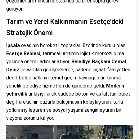
çözümler üretilmesi noktasında da birer köprü görevi
görüyor.
Tarım ve Yerel Kalkınmanın Esetçe’deki
Stratejik Önemi
İpsala
ovasının bereketli toprakları üzerinde kurulu olan
Esetçe Beldesi
, tarımsal üretimin lojistik merkezi olma
yolunda önemli adımlar atıyor.
Belediye Başkanı Cemal
Deniz
ile yapılan görüşmelerde, sadece inşaat faaliyetleri
değil, belde halkının temel geçim kaynağı olan tarıma
yönelik belediye hizmetleri de gündeme geldi.
Modern
şehircilik
anlayışı, artık sadece beton ve asfalttan ibaret
değil; üreticinin pazarla buluşmasını kolaylaştıran, tarla
yollarını iyileştiren ve sosyal yaşamı zenginleştiren bir
vizyonu zorunlu kılıyor.