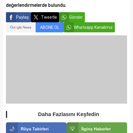
değerlendirmelerde bulundu.
Paylaş
Tweetle
Gönder
ABONE OL
Whatsapp Kanalımız
Daha Fazlasını Keşfedin
🌙
💡
Rüya Tabirleri
İlginç Haberler