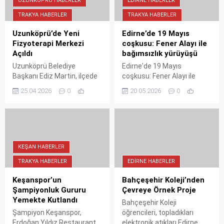
UZUNKÖPRÜ HABERLER
EDIRNE HABERLER
TRAKYA HABERLER
TRAKYA HABERLER
Uzunköprü’de Yeni
Edirne’de 19 Mayıs
Fizyoterapi Merkezi
coşkusu: Fener Alayı ile
Açıldı
bağımsızlık yürüyüşü
Uzunköprü Belediye
Edirne'de 19 Mayıs
Başkanı Ediz Martin, ilçede
coşkusu: Fener Alayı ile
hizmete giren Semahi Şen
bağımsızlık yürüyüşü.
25.04.2026
0
20.05.2026
0
Fizyoterapi Özel Sağlık
Gençler ve hemşehriler
Hizmet Birimi’nin açılışını
marşlar eşliğinde yürüdü,
gerçekleştirdi. Genç
Atatürk Anıtı'nda saygı
girişimciye başarılar dileyen
duruşu yapıldı.
Martin, sağlık yatırımlarının
önemine vurgu yaptı.
KEŞAN HABERLER
TRAKYA HABERLER
EDIRNE HABERLER
Keşanspor’un
Bahçeşehir Koleji’nden
Şampiyonluk Gururu
Çevreye Örnek Proje
Yemekte Kutlandı
Bahçeşehir Koleji
Şampiyon Keşanspor,
öğrencileri, topladıkları
Erdoğan Yıldız Restaurant
elektronik atıkları Edirne