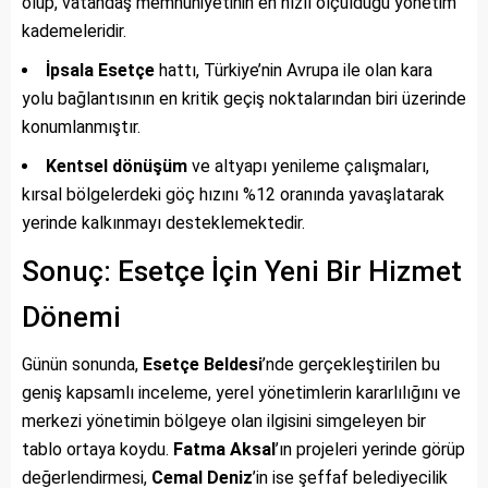
olup, vatandaş memnuniyetinin en hızlı ölçüldüğü yönetim
kademeleridir.
İpsala Esetçe
hattı, Türkiye’nin Avrupa ile olan kara
yolu bağlantısının en kritik geçiş noktalarından biri üzerinde
konumlanmıştır.
Kentsel dönüşüm
ve altyapı yenileme çalışmaları,
kırsal bölgelerdeki göç hızını %12 oranında yavaşlatarak
yerinde kalkınmayı desteklemektedir.
Sonuç: Esetçe İçin Yeni Bir Hizmet
Dönemi
Günün sonunda,
Esetçe Beldesi
’nde gerçekleştirilen bu
geniş kapsamlı inceleme, yerel yönetimlerin kararlılığını ve
merkezi yönetimin bölgeye olan ilgisini simgeleyen bir
tablo ortaya koydu.
Fatma Aksal
’ın projeleri yerinde görüp
değerlendirmesi,
Cemal Deniz
’in ise şeffaf belediyecilik