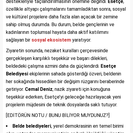
destekleriyle taçlandırılmasının önemine değindi.
Esetçe
,
özellikle altyapı çalışmalarını tamamladıktan sonra, sosyal
ve kültürel projelere daha fazla alan açacak bir zemine
sahip olmuş durumda. Bu durum, belde gençlerinin ve
kadınlarının toplumsal hayata daha aktif katılımını
sağlayan bir
sosyal ekosistem
yaratıyor.
Ziyaretin sonunda, nezaket kuralları çerçevesinde
gerçekleşen karşılıklı teşekkür ve başarı dilekleri,
beldedeki çalışma azmini daha da güçlendirdi.
Esetçe
Belediyesi
ekiplerinin sahada gösterdiği özveri, beldenin
her sokağında hissedilen bir değişim rüzgarını beraberinde
getiriyor.
Cemal Deniz
, nazik ziyareti için konuğuna
teşekkür ederken, Esetçe’yi geleceğe hazırlayacak yeni
projelerin müjdesini de teknik dosyalarda saklı tutuyor.
[EDİTÖRÜN NOTU / BUNU BİLİYOR MUYDUNUZ?]
Belde belediyeleri
, yerel demokrasinin en temel birimi