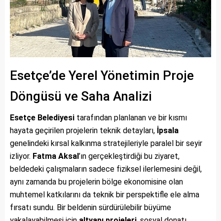
Esetçe’de Yerel Yönetimin Proje
Döngüsü ve Saha Analizi
Esetçe Belediyesi
tarafından planlanan ve bir kısmı
hayata geçirilen projelerin teknik detayları,
İpsala
genelindeki kırsal kalkınma stratejileriyle paralel bir seyir
izliyor.
Fatma Aksal
’ın gerçekleştirdiği bu ziyaret,
beldedeki çalışmaların sadece fiziksel ilerlemesini değil,
aynı zamanda bu projelerin bölge ekonomisine olan
muhtemel katkılarını da teknik bir perspektifle ele alma
fırsatı sundu. Bir beldenin sürdürülebilir büyüme
yakalayabilmesi için
altyapı projeleri
, sosyal donatı