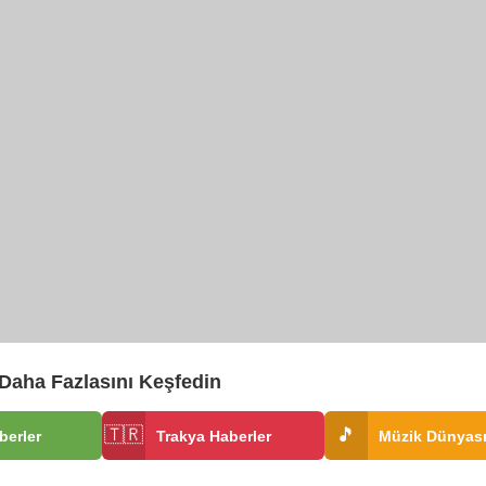
Daha Fazlasını Keşfedin
🇹🇷
🎵
berler
Trakya Haberler
Müzik Dünyas