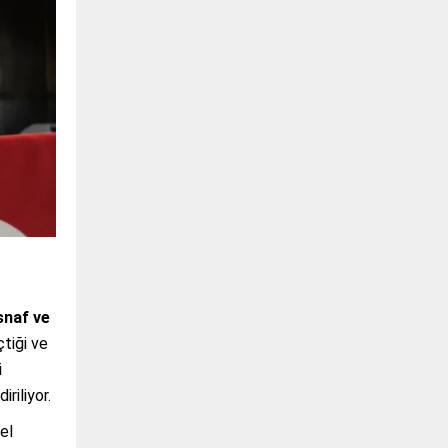
snaf ve
çtiği ve
i
riliyor.
el