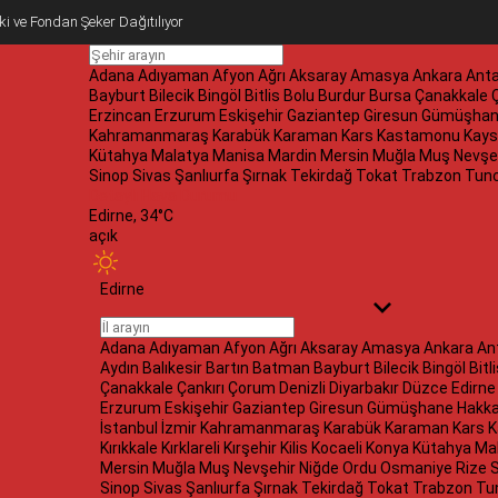
eki ve Fondan Şeker Dağıtılıyor
Adana
Adıyaman
Afyon
Ağrı
Aksaray
Amasya
Ankara
Anta
Bayburt
Bilecik
Bingöl
Bitlis
Bolu
Burdur
Bursa
Çanakkale
Ç
Erzincan
Erzurum
Eskişehir
Gaziantep
Giresun
Gümüşhan
Kahramanmaraş
Karabük
Karaman
Kars
Kastamonu
Kays
Kütahya
Malatya
Manisa
Mardin
Mersin
Muğla
Muş
Nevşe
Sinop
Sivas
Şanlıurfa
Şırnak
Tekirdağ
Tokat
Trabzon
Tunc
Detaylı Hava Durumu
Edirne,
34
°C
açık
Edirne
Adana
Adıyaman
Afyon
Ağrı
Aksaray
Amasya
Ankara
An
Aydın
Balıkesir
Bartın
Batman
Bayburt
Bilecik
Bingöl
Bitl
Çanakkale
Çankırı
Çorum
Denizli
Diyarbakır
Düzce
Edirn
Erzurum
Eskişehir
Gaziantep
Giresun
Gümüşhane
Hakka
İstanbul
İzmir
Kahramanmaraş
Karabük
Karaman
Kars
K
Kırıkkale
Kırklareli
Kırşehir
Kilis
Kocaeli
Konya
Kütahya
Ma
Mersin
Muğla
Muş
Nevşehir
Niğde
Ordu
Osmaniye
Rize
Sinop
Sivas
Şanlıurfa
Şırnak
Tekirdağ
Tokat
Trabzon
Tu