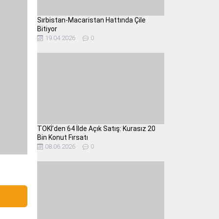
Sırbistan-Macaristan Hattında Çile
Bitiyor
19.04.2026
0
TOKİ’den 64 İlde Açık Satış: Kurasız 20
Bin Konut Fırsatı
08.06.2026
0
ı