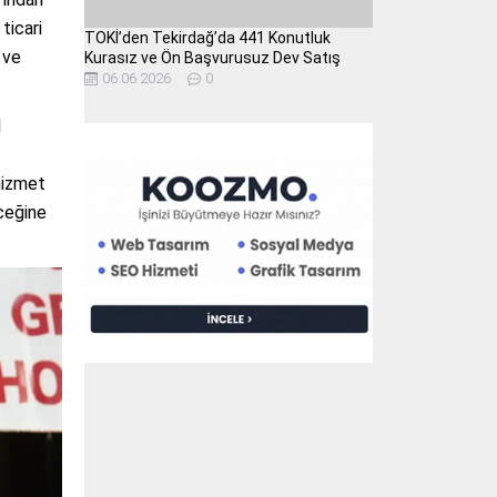
ticari
TOKİ’den Tekirdağ’da 441 Konutluk
 ve
Kurasız ve Ön Başvurusuz Dev Satış
06.06.2026
0
l
hizmet
eceğine