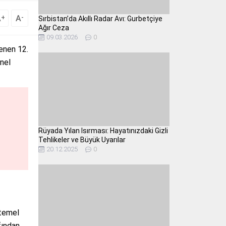
A
A
+
-
Sırbistan’da Akıllı Radar Avı: Gurbetçiye
Ağır Ceza
09.03.2026
0
enen 12.
enel
Rüyada Yılan Isırması: Hayatınızdaki Gizli
Tehlikeler ve Büyük Uyarılar
20.12.2025
0
 temel
fından