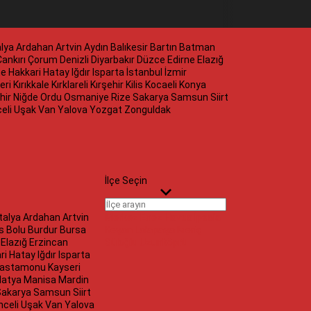
lya
Ardahan
Artvin
Aydın
Balıkesir
Bartın
Batman
ankırı
Çorum
Denizli
Diyarbakır
Düzce
Edirne
Elazığ
e
Hakkari
Hatay
Iğdır
Isparta
İstanbul
İzmir
eri
Kırıkkale
Kırklareli
Kırşehir
Kilis
Kocaeli
Konya
hir
Niğde
Ordu
Osmaniye
Rize
Sakarya
Samsun
Siirt
eli
Uşak
Van
Yalova
Yozgat
Zonguldak
İlçe Seçin
talya
Ardahan
Artvin
Merkez
Enez
Havsa
İpsala
is
Bolu
Burdur
Bursa
Keşan
Lalapaşa
Meriç
e
Elazığ
Erzincan
Süloğlu
Uzunköprü
ri
Hatay
Iğdır
Isparta
astamonu
Kayseri
latya
Manisa
Mardin
Sakarya
Samsun
Siirt
nceli
Uşak
Van
Yalova