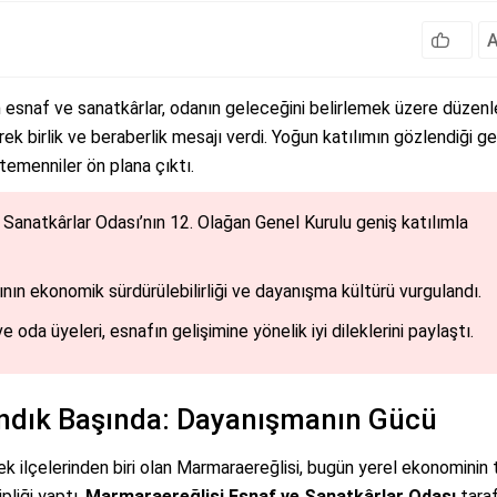
 esnaf ve sanatkârlar, odanın geleceğini belirlemek üzere düzenl
k birlik ve beraberlik mesajı verdi. Yoğun katılımın gözlendiği g
temenniler ön plana çıktı.
Sanatkârlar Odası’nın 12. Olağan Genel Kurulu geniş katılımla
ın ekonomik sürdürülebilirliği ve dayanışma kültürü vurgulandı.
 oda üyeleri, esnafın gelişimine yönelik iyi dileklerini paylaştı.
andık Başında: Dayanışmanın Gücü
ek ilçelerinden biri olan Marmaraereğlisi, bugün yerel ekonominin
pliği yaptı.
Marmaraereğlisi Esnaf ve Sanatkârlar Odası
tara