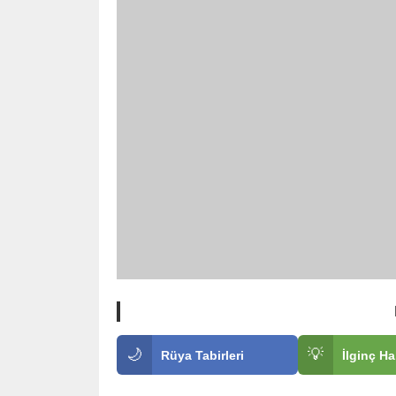
🌙
💡
Rüya Tabirleri
İlginç Ha