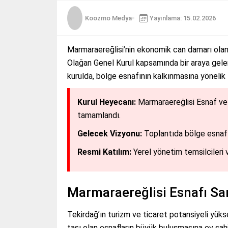
Koozmo Medya
Yayınlama: 15.02.2026
Marmaraereğlisi’nin ekonomik can damarı olan
Olağan Genel Kurul kapsamında bir araya gelere
kurulda, bölge esnafının kalkınmasına yönelik 
Kurul Heyecanı:
Marmaraereğlisi Esnaf ve 
tamamlandı.
Gelecek Vizyonu:
Toplantıda bölge esnafın
Resmi Katılım:
Yerel yönetim temsilcileri ve
Marmaraereğlisi Esnafı S
Tekirdağ’ın turizm ve ticaret potansiyeli yüks
taşı olan esnafların büyük buluşmasına ev sahi