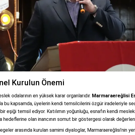
nel Kurulun Önemi
meslek odalarının en yüksek karar organlarıdır.
Marmaraereğlisi E
 bu kapsamda, üyelerin kendi temsilcilerini özgür iradeleriyle se
ik bir eşiği temsil ediyor. Katılımın yoğunluğu, esnafın kendi meslek
 hedeflerine olan inancının somut bir göstergesi olarak değerlendi
egeler arasında kurulan samimi diyaloglar, Marmaraereğlisi’nin yer