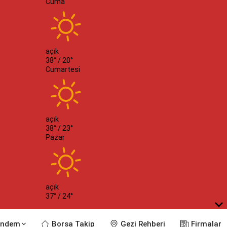
Cuma
açık
38° /
20°
Cumartesi
açık
38° /
23°
Pazar
açık
37° /
24°
ndem
Borsa Takip
Gezi Rehberi
Firmalar