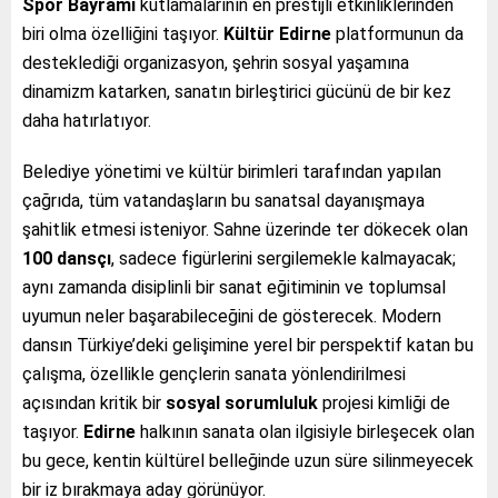
Spor Bayramı
kutlamalarının en prestijli etkinliklerinden
biri olma özelliğini taşıyor.
Kültür Edirne
platformunun da
desteklediği organizasyon, şehrin sosyal yaşamına
dinamizm katarken, sanatın birleştirici gücünü de bir kez
daha hatırlatıyor.
Belediye yönetimi ve kültür birimleri tarafından yapılan
çağrıda, tüm vatandaşların bu sanatsal dayanışmaya
şahitlik etmesi isteniyor. Sahne üzerinde ter dökecek olan
100 dansçı
, sadece figürlerini sergilemekle kalmayacak;
aynı zamanda disiplinli bir sanat eğitiminin ve toplumsal
uyumun neler başarabileceğini de gösterecek. Modern
dansın Türkiye’deki gelişimine yerel bir perspektif katan bu
çalışma, özellikle gençlerin sanata yönlendirilmesi
açısından kritik bir
sosyal sorumluluk
projesi kimliği de
taşıyor.
Edirne
halkının sanata olan ilgisiyle birleşecek olan
bu gece, kentin kültürel belleğinde uzun süre silinmeyecek
bir iz bırakmaya aday görünüyor.