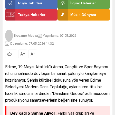
🌙
💡
Rüya Tabirleri
İlginç Haberler
🇹🇷
🎵
Trakya Haberler
Müzik Dünyası
Koozmo Medya
Yayınlama: 07.05.2026
Düzenleme: 07.05.2026 14:32
A
A
+
-
Edirne, 19 Mayıs Atatürk’ü Anma, Gençlik ve Spor Bayramı
ruhunu sahnede devleşen bir sanat şöleniyle karşılamaya
hazırlanıyor. Şehrin kültürel dokusuna yön veren Edirne
Belediyesi Modern Dans Topluluğu, aylar süren titiz bir
hazırlık sürecinin ardından “Dansların Gecesi” adlı muazzam
prodüksiyonu sanatseverlerin beğenisine sunuyor.
Dev Kadro Sahne Alıyor:
Farklı yaş grupları ve