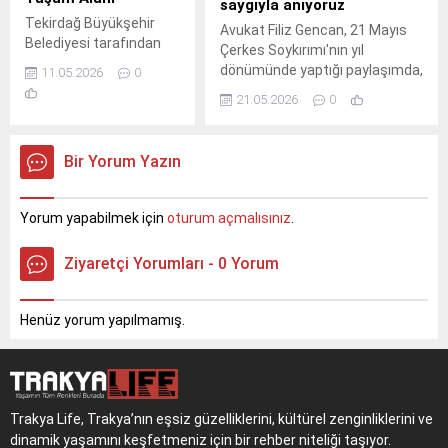
saygıyla anıyoruz
Tekirdağ Büyükşehir
Avukat Filiz Gencan, 21 Mayıs
Belediyesi tarafından
Çerkes Soykırımı'nın yıl
hayata geçirilen
dönümünde yaptığı paylaşımda,
11.05.2026
0
Sahipsiz Hayvan
yurtlarından koparılan Çerkes
21.05.2026
0
Bakımevi 2. Etap
kardeşlerimizi saygıyla andı.
Genişleme Projesi, Vali
'Unutmadık, unutturmayacağız'
Recep Soytürk ve
diyen Gencan, barış ve
Bir Yorum Yazın
Başkan Dr. Candan
insanlığın hakim olduğu bir
Yüceer’in katılımıyla
gelecek diledi. Bu anlamlı mesaj
açıldı. Marmaraereğlisi
sosyal medyada geniş yankı
Yorum yapabilmek için
oturum açmalısınız
.
Belediye Başkanı Onur
buldu.
Bozkurter'in de
Ziyaretçi Yorumları - 0 Yorum
desteklediği proje, can
dostlarımıza modern ve
güvenli bir yaşam alanı
Henüz yorum yapılmamış.
sunuyor.
Trakya Life, Trakya’nın eşsiz güzelliklerini, kültürel zenginliklerini ve
dinamik yaşamını keşfetmeniz için bir rehber niteliği taşıyor.