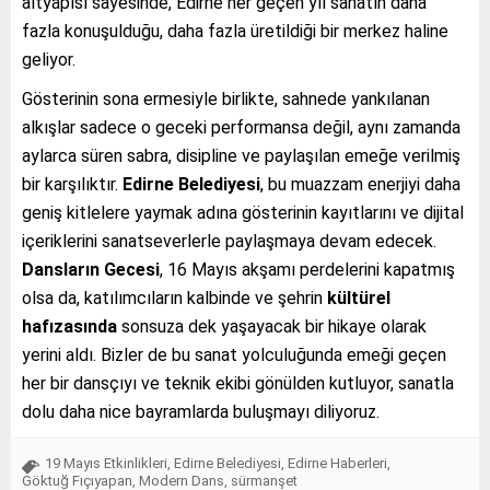
altyapısı sayesinde, Edirne her geçen yıl sanatın daha
fazla konuşulduğu, daha fazla üretildiği bir merkez haline
geliyor.
Gösterinin sona ermesiyle birlikte, sahnede yankılanan
alkışlar sadece o geceki performansa değil, aynı zamanda
aylarca süren sabra, disipline ve paylaşılan emeğe verilmiş
bir karşılıktır.
Edirne Belediyesi
, bu muazzam enerjiyi daha
geniş kitlelere yaymak adına gösterinin kayıtlarını ve dijital
içeriklerini sanatseverlerle paylaşmaya devam edecek.
Dansların Gecesi
, 16 Mayıs akşamı perdelerini kapatmış
olsa da, katılımcıların kalbinde ve şehrin
kültürel
hafızasında
sonsuza dek yaşayacak bir hikaye olarak
yerini aldı. Bizler de bu sanat yolculuğunda emeği geçen
her bir dansçıyı ve teknik ekibi gönülden kutluyor, sanatla
dolu daha nice bayramlarda buluşmayı diliyoruz.
19 Mayıs Etkinlikleri
,
Edirne Belediyesi
,
Edirne Haberleri
,
Göktuğ Fıçıyapan
,
Modern Dans
,
sürmanşet