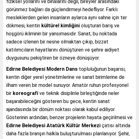
fiziksel yollarını ve binalarını değil, bireyler arasındaki
görünmez bağları da güçlendirmeyi hedefliyor. Farklı
mesleklerden gelen insanların aylarca aynı sahne için ter
dökmesi, kentin
kültürel kimliğini
oluşturan barış ve
hoşgörü ikliminin bir yansımasıdır. Sanat, bu noktada
sadece izlenen bir nesne olmaktan çıkıp, bizzat
katılımcıların hayatlarını dönüştüren ve şehre aidiyet
duygusunu pekiştiren bir özneye dönüşüyor.
Edirne Belediyesi Modern Dans
topluluğunun başarısı,
kentin diğer yerel yönetimlerine ve sanat birimlerine de
ilham veren bir model sunuyor. Amatör ruhun profesyonel
bir
koreografi
ve teknik disiplinle birleştiğinde neler
başarabileceğini gösteren bu gece, kentin sanat
ajandasında bir dönüm noktası olarak kabul ediliyor.
Gösterinin ardından, benzer projelerin hayata geçirilmesi ve
Edirne Belediyesi Atatürk Kültür Merkezi
çatısı altında
daha fazla branşın halkla buluşturulması planlanıyor. Şehir,