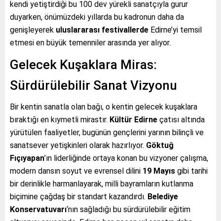
kendi yetiştirdiği bu 100 dev yürekli sanatçıyla gurur
duyarken, önümüzdeki yıllarda bu kadronun daha da
genişleyerek
uluslararası festivallerde
Edirne’yi temsil
etmesi en büyük temenniler arasında yer alıyor.
Gelecek Kuşaklara Miras:
Sürdürülebilir Sanat Vizyonu
Bir kentin sanatla olan bağı, o kentin gelecek kuşaklara
bıraktığı en kıymetli mirastır.
Kültür Edirne
çatısı altında
yürütülen faaliyetler, bugünün gençlerini yarının bilinçli ve
sanatsever yetişkinleri olarak hazırlıyor.
Göktuğ
Fıçıyapan
’ın liderliğinde ortaya konan bu vizyoner çalışma,
modern dansın soyut ve evrensel dilini
19 Mayıs
gibi tarihi
bir derinlikle harmanlayarak, milli bayramların kutlanma
biçimine çağdaş bir standart kazandırdı.
Belediye
Konservatuvarı
‘nın sağladığı bu sürdürülebilir eğitim