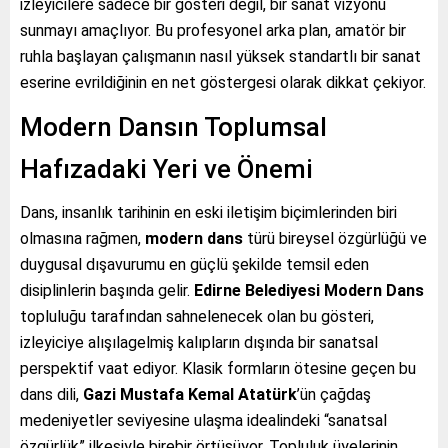
izleyicilere sadece bir gösteri değil, bir sanat vizyonu
sunmayı amaçlıyor. Bu profesyonel arka plan, amatör bir
ruhla başlayan çalışmanın nasıl yüksek standartlı bir sanat
eserine evrildiğinin en net göstergesi olarak dikkat çekiyor.
Modern Dansın Toplumsal
Hafızadaki Yeri ve Önemi
Dans, insanlık tarihinin en eski iletişim biçimlerinden biri
olmasına rağmen,
modern dans
türü bireysel özgürlüğü ve
duygusal dışavurumu en güçlü şekilde temsil eden
disiplinlerin başında gelir.
Edirne Belediyesi Modern Dans
topluluğu tarafından sahnelenecek olan bu gösteri,
izleyiciye alışılagelmiş kalıpların dışında bir sanatsal
perspektif vaat ediyor. Klasik formların ötesine geçen bu
dans dili,
Gazi Mustafa Kemal Atatürk
’ün çağdaş
medeniyetler seviyesine ulaşma idealindeki “sanatsal
özgürlük” ilkesiyle birebir örtüşüyor. Topluluk üyelerinin