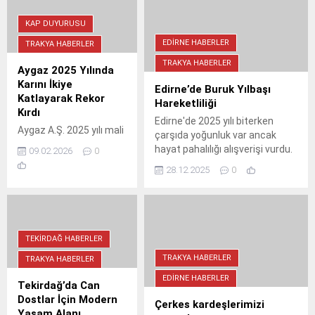
kez daha vurguladı. Bu dosyaya
cnk.tc/d/ctsobsn29062026.pdf
KAP DUYURUSU
adresinden erişebilirsiniz.
EDIRNE HABERLER
TRAKYA HABERLER
TRAKYA HABERLER
Aygaz 2025 Yılında
Karını İkiye
Edirne’de Buruk Yılbaşı
Katlayarak Rekor
Hareketliliği
Kırdı
Edirne'de 2025 yılı biterken
Aygaz A.Ş. 2025 yılı mali
çarşıda yoğunluk var ancak
verilerini açıkladı.
hayat pahalılığı alışverişi vurdu.
09.02.2026
0
Şirketin net dönem karı
Vatandaş hediye değil, geçim
28.12.2025
0
bir önceki yıla göre %131
derdinde.
artarak 4.996.552 TL
seviyesine ulaştı.
TEKIRDAĞ HABERLER
TRAKYA HABERLER
TRAKYA HABERLER
EDIRNE HABERLER
Tekirdağ’da Can
Dostlar İçin Modern
Çerkes kardeşlerimizi
Yaşam Alanı