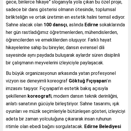
gece, binlerce hikaye” sloganıyla yola çıkan bu özel proje,
sadece bir dans gösterisi olmanın ötesinde, toplumsal
birlikteliğin ve ortak üretimin en estetik halini temsil ediyor.
Sahne alacak olan
100 dansçı
, aslında
Edirne
sokaklarında
her gün rastladığımız öğretmenlerden, mühendislerden,
öğrencilerden ve emeklilerden oluşuyor. Farklı hayat
hikayelerine sahip bu bireyler, dansın evrensel dili
sayesinde aynı paydada buluşarak aylardır süren disiplinli
bir çalışmanın meyvelerini izleyiciyle paylaşacak.
Bu büyük organizasyonun arkasında yatan profesyonel
vizyon ise deneyimli koreograf
Göktuğ Fıçıyapan
’ın
imzasını taşıyor. Fıçıyapan’ın estetik bakış açısıyla
şekillenen
koreografi
, modern dansın teknik derinliğini,
anlatı sanatının gücüyle birleştiriyor. Sahne tasarımı, ışık
oyunları ve müzik seçimleriyle bütünleşen gösteri, izleyiciyi
adeta bir zaman yolculuğuna çıkararak insan ruhunun
ritimle olan ebedi bağını sorgulatacak.
Edirne Belediyesi