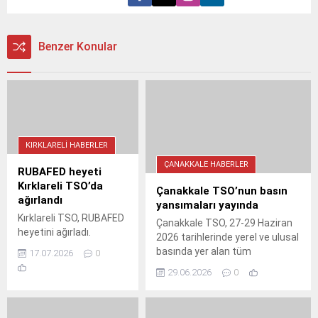
Benzer Konular
KIRKLARELI HABERLER
ÇANAKKALE HABERLER
RUBAFED heyeti
Kırklareli TSO’da
Çanakkale TSO’nun basın
ağırlandı
yansımaları yayında
Kırklareli TSO, RUBAFED
Çanakkale TSO, 27-29 Haziran
heyetini ağırladı.
2026 tarihlerinde yerel ve ulusal
Görüşmede bölgesel
basında yer alan tüm
17.07.2026
0
kalkınma ve ticari iş
haberlerini tek bir PDF’de
29.06.2026
0
birliği öne çıktı. İsmail
topladı. Oda, basın yansıma
Hakkı Özsan, ortak
linkini sosyal medyadan
projelerin önemine
paylaşarak şeffaflık ilkesini bir
dikkat çekti.