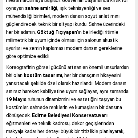
mesai harcamaya başladı. Gösterinin başarısında kritik rol
oynayan
sahne amirliği
, ışık teknisyenliği ve ses
mühendisliği birimleri, modern dansın soyut anlatımını
güçlendirecek teknik bir altyapı kurdu. Sahne üzerindeki
her bir adımın,
Göktuğ Fıçıyapan
’ın belirlediği ritimle
milimetrik bir uyum içinde olması için salonun akustik
ayarları ve zemin kaplaması modern dansın gereklerine
göre optimize edildi.
Koreografinin görsel gücünü artıran en önemli unsurlardan
biri olan
kostüm tasarımı
, her bir dansçının hikayesini
yansıtacak şekilde özel olarak hazırlandı. Modern dansın
sınırsız hareket kabiliyetine uyum sağlayan, aynı zamanda
19 Mayıs
ruhunun dinamizmini ve estetiğini taşıyan bu
kostümler, sahnede renklerin ve kumaşların bir dansına
dönüşecek.
Edirne Belediyesi Konservatuvarı
eğitmenleri ve teknik kadrosu, dekor geçişlerinden
makyaja kadar her detayı büyük bir titizlikle planlayarak,