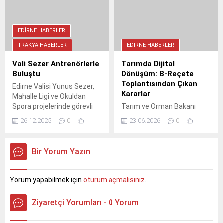
ve engelli bakımı gibi birçok
alanda hizmet sunan
belediye, başvuruların
sosyal.tekirdag.bel.tr
EDIRNE HABERLER
üzerinden yapılabileceğini
TRAKYA HABERLER
EDIRNE HABERLER
açıkladı. Dayanışmayı
büyüten bu projelerle her
Vali Sezer Antrenörlerle
Tarımda Dijital
kesime dokunulması
Buluştu
Dönüşüm: B-Reçete
hedefleniyor.
Toplantısından Çıkan
Edirne Valisi Yunus Sezer,
Kararlar
Mahalle Ligi ve Okuldan
Spora projelerinde görevli
Tarım ve Orman Bakanı
antrenörlerle bir araya geldi.
İbrahim Yumaklı
26.12.2025
0
23.06.2026
0
Toplantıda spor projeleri
başkanlığında yapılan B-
değerlendirildi.
Reçete Değerlendirme
Toplantısı'nda, tarımsal
Bir Yorum Yazın
üretimde dijital
izlenebilirliğin artırılması ve
pestisit risklerinin
Yorum yapabilmek için
oturum açmalısınız
.
azaltılması için E-Reçete ile
ÇKS entegrasyonu gibi kritik
Ziyaretçi Yorumları - 0 Yorum
kararlar alındı. Dijital
dönüşümle tarımda