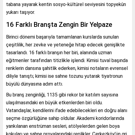
tabana yayarak kentin sosyo-kültürel seviyesini topyekûn
yukarı taşıyor.
16 Farklı Branşta Zengin Bir Yelpaze
Birinci dönemi başarıyla tamamlanan kurslarda sunulan
çeşitlilik, her zevke ve yeteneğe hitap edecek genişlikte
tasarlandı. 16 farklı branşın her biri, alanında uzman
eğitmenler tarafından titizlikle işlendi. Kimisi tuval başında
renklerin dansına şahitlik ederken, kimisi notaların evrensel
diliyle tanıştı; kimisi ise sahne tozunu yutarak tiyatronun
büyülü dünyasına adım attı.
Bu branş zenginliği, 1135 gibi rekor bir katılım sayısına
ulaşılmasındaki en büyük etkenlerden biri oldu.
Vatandaşlar, kendilerini ifade edebilecekleri en doğru alanı
seçme özgürlüğüne sahip oldular. Akademi koridorlarında
yankılanan enstrüman sesleri, atölyelerden gelen boya
kokuları ve sahne provalarındaki replikler, Çerkezköy’ün gri