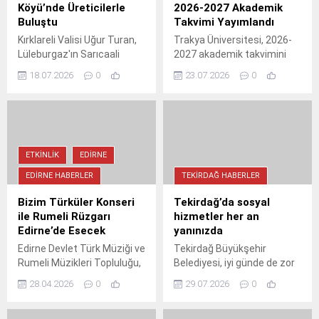
Köyü’nde Üreticilerle
2026-2027 Akademik
Buluştu
Takvimi Yayımlandı
Kırklareli Valisi Uğur Turan,
Trakya Üniversitesi, 2026-
Lüleburgaz'ın Sarıcaali
2027 akademik takvimini
Köyü'nde üreticilerle
yayımladı. Kayıt yenileme,
18.07.2026
0
23.07.2026
0
buluşarak hasat bereketini
ders başlangıç ve bitiş
paylaştı. Ziyarette
tarihleri, ara sınavlar,
sürdürülebilir tarım ve
finaller, ara tatil ve
yangın önlemleri ele alındı.
bütünleme sınavları
Vali Turan, çiftçilere hayırlı
takvimde yer alıyor. Tüm
hasat sezonu diledi.
detaylar için
ETKINLIK
EDIRNE
akademik.trakya.edu.tr
EDIRNE HABERLER
TEKIRDAĞ HABERLER
adresini ziyaret edin.
Bizim Türküler Konseri
Tekirdağ’da sosyal
ile Rumeli Rüzgarı
hizmetler her an
Edirne’de Esecek
yanınızda
Edirne Devlet Türk Müziği ve
Tekirdağ Büyükşehir
Rumeli Müzikleri Topluluğu,
Belediyesi, iyi günde de zor
"Bizim Türküler" konseriyle
günde de hemşehrilerinin
28.04.2026
0
29.07.2026
0
30 Nisan'da sanatseverlerle
yanında olduğunu duyurdu.
buluşuyor.
Gıda, psikolojik destek, yaşlı