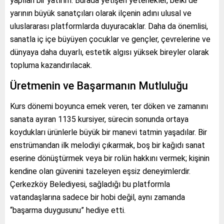
yapılan bir yatırım. Burada yetişen yetenekler, belki de
yarının büyük sanatçıları olarak ilçenin adını ulusal ve
uluslararası platformlarda duyuracaklar. Daha da önemlisi,
sanatla iç içe büyüyen çocuklar ve gençler, çevrelerine ve
dünyaya daha duyarlı, estetik algısı yüksek bireyler olarak
topluma kazandırılacak.
Üretmenin ve Başarmanın Mutluluğu
Kurs dönemi boyunca emek veren, ter döken ve zamanını
sanata ayıran 1135 kursiyer, sürecin sonunda ortaya
koydukları ürünlerle büyük bir manevi tatmin yaşadılar. Bir
enstrümandan ilk melodiyi çıkarmak, boş bir kağıdı sanat
eserine dönüştürmek veya bir rolün hakkını vermek; kişinin
kendine olan güvenini tazeleyen eşsiz deneyimlerdir.
Çerkezköy Belediyesi, sağladığı bu platformla
vatandaşlarına sadece bir hobi değil, aynı zamanda
“başarma duygusunu” hediye etti.