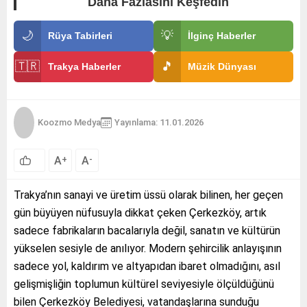
Daha Fazlasını Keşfedin
🌙
💡
Rüya Tabirleri
İlginç Haberler
🇹🇷
🎵
Trakya Haberler
Müzik Dünyası
Koozmo Medya
Yayınlama: 11.01.2026
A
A
+
-
Trakya’nın sanayi ve üretim üssü olarak bilinen, her geçen
gün büyüyen nüfusuyla dikkat çeken Çerkezköy, artık
sadece fabrikaların bacalarıyla değil, sanatın ve kültürün
yükselen sesiyle de anılıyor. Modern şehircilik anlayışının
sadece yol, kaldırım ve altyapıdan ibaret olmadığını, asıl
gelişmişliğin toplumun kültürel seviyesiyle ölçüldüğünü
bilen Çerkezköy Belediyesi, vatandaşlarına sunduğu