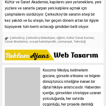
Kültür ve Sanat Akademisi, kapılarını yeni yeteneklere, yeni
yüzlere ve sanatla çarpan yeni kalplere açmak için
çalışmalarını sürdürüyor. Çerkezköy’de sanatın ateşi bir
kez yakıldı ve bu ateşin, her geçen dönem artan bir ilgiyle
büyüyerek tüm kenti ısıtacağı şimdiden belli oluyor.
Çerkezköy
,
Çerkezköy Belediyesi
,
eğitim
,
Kültür Sanat Kursları
,
Sanat Akademisi
,
sosyal belediyecilik
,
sürmanşet
,
Tekirdağ
Koozmo Medya, kelimelerin
gücüne, görselin etkisine ve bilginin
dönüştürücü niteliğine inanan bir
dijital hikâye anlatıcısıdır. Haberden
içeriğe, görselden stratejiye uzanan
yolculuğunda, her satırda
özgünlüğü, her projede derinliği