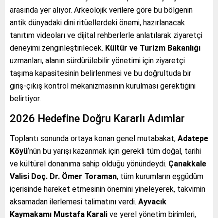
arasında yer alıyor. Arkeolojik verilere göre bu bölgenin
antik dünyadaki dini ritüellerdeki önemi, hazırlanacak
tanıtım videoları ve dijital rehberlerle anlatılarak ziyaretçi
deneyimi zenginleştirilecek.
Kültür ve Turizm Bakanlığı
uzmanları, alanın sürdürülebilir yönetimi için ziyaretçi
taşıma kapasitesinin belirlenmesi ve bu doğrultuda bir
giriş-çıkış kontrol mekanizmasının kurulması gerektiğini
belirtiyor.
2026 Hedefine Doğru Kararlı Adımlar
Toplantı sonunda ortaya konan genel mutabakat,
Adatepe
Köyü
‘nün bu yarışı kazanmak için gerekli tüm doğal, tarihi
ve kültürel donanıma sahip olduğu yönündeydi.
Çanakkale
Valisi Doç. Dr. Ömer Toraman
, tüm kurumların eşgüdüm
içerisinde hareket etmesinin önemini yineleyerek, takvimin
aksamadan ilerlemesi talimatını verdi.
Ayvacık
Kaymakamı Mustafa Karali
ve yerel yönetim birimleri,