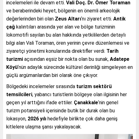
incelemeleri ile devam etti.
Vali Doç. Dr. Ömer Toraman
ve beraberindeki heyet, bölgenin en önemli arkeolojik
değerlerinden biri olan
Zeus Altarı
‘nı ziyaret etti.
Antik
çağ
kalıntıları arasında yer alan ve bölge turizminin
lokomotifi sayılan bu alan hakkında yetkililerden detaylı
bilgi alan Vali Toraman, ören yerinin çevre düzenlemesi ve
ziyaretçi yönetimi konularında direktifler verdi.
Tarih
turizmi
açısından eşsiz bir nokta olan bu sunak,
Adatepe
Köyü
‘nün adaylık sürecinde kültürel derinliği simgeleyen en
güçlü argümanlardan biri olarak öne çıkıyor.
Bölgedeki incelemeler sırasında
turizm sektörü
temsilcileri
, yabancı turistlerin bölgeye olan ilgisinin her
geçen yıl arttığını ifade ettiler.
Çanakkale
‘nin genel
turizm potansiyeli içerisinde butik bir durak olan bu
lokasyon,
2026 yılı
hedefiyle birlikte çok daha geniş
kitlelere ulaşma şansı yakalayacak.