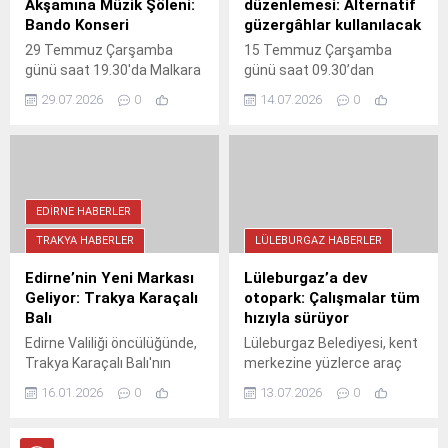
Akşamına Müzik Şöleni:
düzenlemesi: Alternatif
Bando Konseri
güzergâhlar kullanılacak
29 Temmuz Çarşamba
15 Temmuz Çarşamba
günü saat 19.30'da Malkara
günü saat 09.30’dan
Hükümet Meydanı'nda
itibaren Kıyık Caddesi’nde
29.07.2026
0
14.07.2026
0
Tekirdağ Büyükşehir
orta refüj düzenlemesi
Belediye Bandosu konseri
başlıyor. Çalışma süresince
var. Ücretsiz ve herkese
belirtilen bölüm araç
açık olan etkinlikte yaz
trafiğine kapatılacak,
akşamına müzikle renk
sürücüler alternatif
katılacak. Detaylar ve
güzergâhları kullanmak
EDIRNE HABERLER
konser takvimi için sosyal
zorunda kalacak. Belediye,
TRAKYA HABERLER
LÜLEBURGAZ HABERLER
medyayı takip edin.
trafik işaret ve
yönlendirmelerine
Edirne’nin Yeni Markası
Lüleburgaz’a dev
uyulmasını rica ediyor.
Geliyor: Trakya Karaçalı
otopark: Çalışmalar tüm
Balı
hızıyla sürüyor
Edirne Valiliği öncülüğünde,
Lüleburgaz Belediyesi, kent
Trakya Karaçalı Balı'nın
merkezine yüzlerce araç
tescillenmesi için dev bir
kapasiteli katlı otopark ve
16.01.2026
0
13.07.2026
0
adım atıldı. 73 bin kovanlık
modern hizmet ofisleri inşa
potansiyeli harekete
ediyor. İnşaat çalışmaları
geçirecek projeyle,
hızla sürerken, projenin