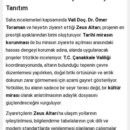
Tanıtım
Saha incelemeleri kapsamında
Vali Doç. Dr. Ömer
Toraman
ve heyetin ziyaret ettiği
Zeus Altarı
, projenin en
prestijli ayaklarından birini oluşturuyor.
Tarihi mirasın
korunması
ile bu mirasın ziyarete açılması arasındaki
hassas dengeyi korumak adına, alanda uygulanacak
projeler titizlikle inceleniyor.
T.C. Çanakkale Valiliği
koordinasyonunda, altarın bulunduğu tepenin çevre
düzenlemesi yapılırken, doğal bitki örtüsünün ve antik
dokunun zarar görmemesi için azami gayret gösteriliyor.
Yetkililer, bu alanın sadece bir seyir terası değil, bir
kültür
mirası
olarak anlatılmasının adaylık dosyasını
güçlendireceğini vurguluyor.
Ziyaretçilerin
Zeus Altarı
‘na ulaşım yollarının
iyileştirilmesi, bilgilendirme tabelalarının çok dilli ve
modern standartlarda yenilenmesi planlanan çalışmalar