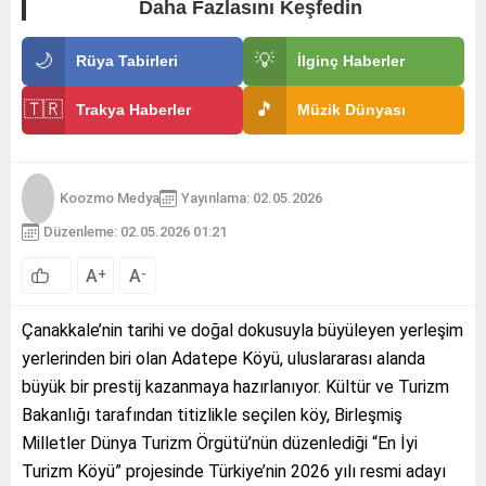
Daha Fazlasını Keşfedin
🌙
💡
Rüya Tabirleri
İlginç Haberler
🇹🇷
🎵
Trakya Haberler
Müzik Dünyası
Koozmo Medya
Yayınlama: 02.05.2026
Düzenleme: 02.05.2026 01:21
A
A
+
-
Çanakkale’nin tarihi ve doğal dokusuyla büyüleyen yerleşim
yerlerinden biri olan Adatepe Köyü, uluslararası alanda
büyük bir prestij kazanmaya hazırlanıyor. Kültür ve Turizm
Bakanlığı tarafından titizlikle seçilen köy, Birleşmiş
Milletler Dünya Turizm Örgütü’nün düzenlediği “En İyi
Turizm Köyü” projesinde Türkiye’nin 2026 yılı resmi adayı