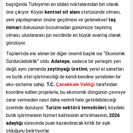
başlığında Türkiye’nin en iddialı noktalarından biri olarak
öne çıkıyor. Köyün
kentsel sit alanı
statüsünde olması,
yeni yapılaşmanın önüne geçilmesi ve geleneksel
taş
mimari
dokusunun bozulmadan günümüze taşınmış
olması, uluslararası jüri nezdinde en büyük avantaj olarak
görülüyor.
Toplantıda ele alınan bir diğer önemli başlık ise “Ekonomik
Sürdürülebilirlik” oldu.
Adatepe
, sadece bir yerleşim yeri
değil; aynı zamanda
zeytinyağı üretimi
, yerel el sanatları
ve butik otel işletmeciliği ile kendi kendine yetebilen bir
eko-sisteme sahip.
T.C.
Çanakkale Valiliği
tarafından
koordine edilen projelerle, bu ekonomik döngünün çevreye
zarar vermeden nasıl daha verimli hale getirilebileceği
üzerinde duruluyor.
Turizm sektörü temsilcileri
, köydeki
butik işletmelerin hizmet kalitesinin artırılmasının,
2026
adaylığı
sürecinde puan kazandıracak kritik bir eşik
olduğunu belirtiyorlar.