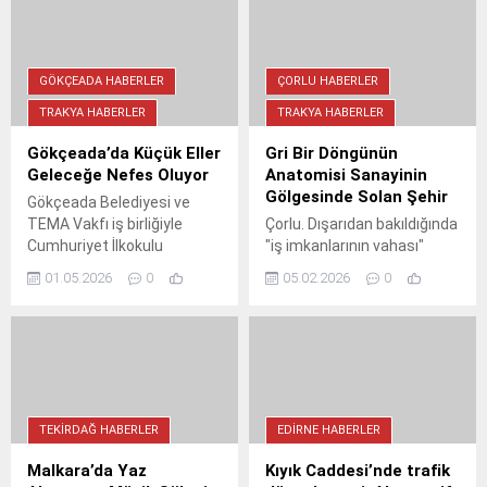
GÖKÇEADA HABERLER
ÇORLU HABERLER
TRAKYA HABERLER
TRAKYA HABERLER
Gökçeada’da Küçük Eller
Gri Bir Döngünün
Geleceğe Nefes Oluyor
Anatomisi Sanayinin
Gölgesinde Solan Şehir
Gökçeada Belediyesi ve
TEMA Vakfı iş birliğiyle
Çorlu. Dışarıdan bakıldığında
Cumhuriyet İlkokulu
"iş imkanlarının vahası"
öğrencileri, kendi
olarak görülen bu coğrafya,
01.05.2026
0
05.02.2026
0
yetiştirdikleri meşe
içine girildiğinde çelişkilerin,
palamutlarını Arıtma Tesisi
hayal kırıklıklarının ve tozlu
alanında toprakla
yolların hikayesine
buluşturarak adanın
dönüşüyor.
geleceğine nefes oldu.
TEKIRDAĞ HABERLER
EDIRNE HABERLER
Malkara’da Yaz
Kıyık Caddesi’nde trafik