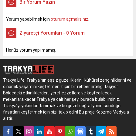
Bir Yorum Yazın
Edirne'nin coğrafi işaretli
2026 sonunda
ürün sayısı 16'ya
tamamlanması planlanıyor.
yükselecek.
Vatandaşlar, otopark
Yorum yapabilmek için
oturum açmalısınız
.
sorununa kalıcı çözüm
getirecek bu yatırımı
Ziyaretçi Yorumları - 0 Yorum
heyecanla bekliyor.
Henüz yorum yapılmamış.
Trakya Life, Trakya’nın eşsiz güzelliklerini, kültürel zenginliklerini ve
dinamik yaşamını keşfetmeniz için bir rehber niteliği taşıyor.
Bölgedeki etkinliklerden, yerel lezzetlere ve keşfedilecek
mekanlara kadar Trakya’ya dair her şeyi burada bulabilirsiniz.
Trakya’yı yakından tanımak ve bu güzel coğrafyanın sunduğu
fırsatları keşfetmek için bizi takip edin! Bu proje Koozmo Medya'a
aittir.