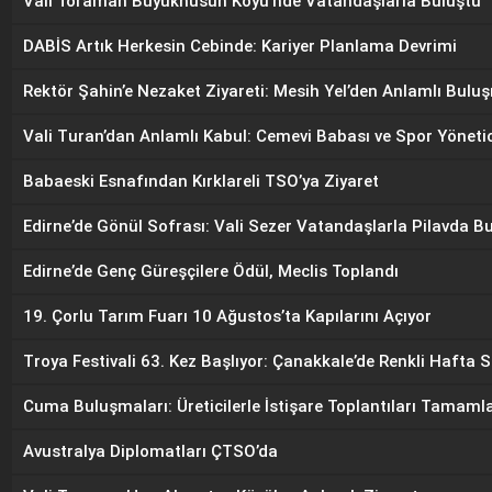
Vali Toraman Büyükhusun Köyü’nde Vatandaşlarla Buluştu
DABİS Artık Herkesin Cebinde: Kariyer Planlama Devrimi
Rektör Şahin’e Nezaket Ziyareti: Mesih Yel’den Anlamlı Bulu
Vali Turan’dan Anlamlı Kabul: Cemevi Babası ve Spor Yönetic
Babaeski Esnafından Kırklareli TSO’ya Ziyaret
Edirne’de Gönül Sofrası: Vali Sezer Vatandaşlarla Pilavda B
Edirne’de Genç Güreşçilere Ödül, Meclis Toplandı
19. Çorlu Tarım Fuarı 10 Ağustos’ta Kapılarını Açıyor
Troya Festivali 63. Kez Başlıyor: Çanakkale’de Renkli Hafta 
Cuma Buluşmaları: Üreticilerle İstişare Toplantıları Tamaml
Avustralya Diplomatları ÇTSO’da