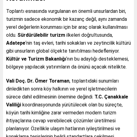
Toplantı esnasında vurgulanan en önemli unsurlardan biri,
turizmin sadece ekonomik bir kazanç değil, aynı zamanda
yerel değerlerin korunması için bir araç olarak kullanılması
oldu.
Sürdürülebilir turizm
ilkeleri doğrultusunda,
Adatepe
‘nin taş evleri, tarihi sokakları ve zeytincilik kültürü
gibi unsurların global ölçekte tanıtılması hedefleniyor.
Kültür ve Turizm Bakanlığı
‘nın bu adaylığı desteklemesi,
bölgeye yapılacak yatırımların da önünü açacak nitelikte.
Vali Doç. Dr. Ömer Toraman
, toplantıdaki sunumları
dinledikten sonra köy halkının ve yerel işletmecilerin
sürece dahil edilmesinin önemine değindi.
T.C. Çanakkale
Valiliği
koordinasyonunda yürütülecek olan bu süreçte,
köyün tarihi kimliğine zarar vermeden modern turizm
ihtiyaçlarına cevap verebilecek çözümler üretilmesi
planlanıyor. Özellikle ulaşım hatlarının iyileştirilmesi ve
konaklama tesislerinin belirli standartlara çekilmesi,