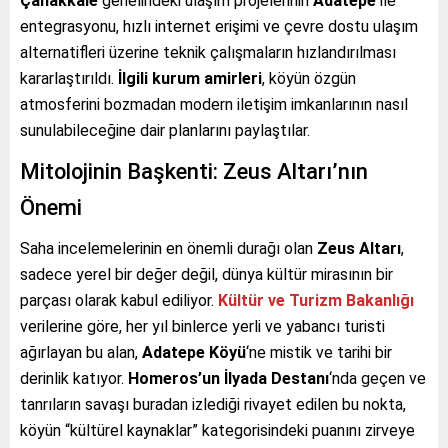
Çanakkale
genelindeki ulaşım projelerinin
Adatepe
ile
entegrasyonu, hızlı internet erişimi ve çevre dostu ulaşım
alternatifleri üzerine teknik çalışmaların hızlandırılması
kararlaştırıldı.
İlgili kurum amirleri
, köyün özgün
atmosferini bozmadan modern iletişim imkanlarının nasıl
sunulabileceğine dair planlarını paylaştılar.
Mitolojinin Başkenti: Zeus Altarı’nın
Önemi
Saha incelemelerinin en önemli durağı olan
Zeus Altarı
,
sadece yerel bir değer değil, dünya kültür mirasının bir
parçası olarak kabul ediliyor.
Kültür ve Turizm Bakanlığı
verilerine göre, her yıl binlerce yerli ve yabancı turisti
ağırlayan bu alan,
Adatepe Köyü
‘ne mistik ve tarihi bir
derinlik katıyor.
Homeros’un İlyada Destanı
‘nda geçen ve
tanrıların savaşı buradan izlediği rivayet edilen bu nokta,
köyün “kültürel kaynaklar” kategorisindeki puanını zirveye