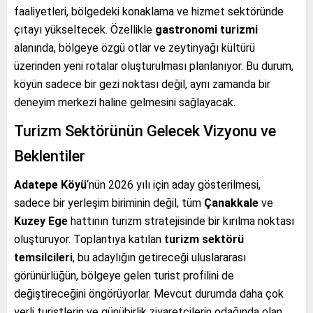
faaliyetleri, bölgedeki konaklama ve hizmet sektöründe
çıtayı yükseltecek. Özellikle
gastronomi turizmi
alanında, bölgeye özgü otlar ve zeytinyağı kültürü
üzerinden yeni rotalar oluşturulması planlanıyor. Bu durum,
köyün sadece bir gezi noktası değil, aynı zamanda bir
deneyim merkezi haline gelmesini sağlayacak.
Turizm Sektörünün Gelecek Vizyonu ve
Beklentiler
Adatepe Köyü
‘nün 2026 yılı için aday gösterilmesi,
sadece bir yerleşim biriminin değil, tüm
Çanakkale
ve
Kuzey Ege
hattının turizm stratejisinde bir kırılma noktası
oluşturuyor. Toplantıya katılan
turizm sektörü
temsilcileri
, bu adaylığın getireceği uluslararası
görünürlüğün, bölgeye gelen turist profilini de
değiştireceğini öngörüyorlar. Mevcut durumda daha çok
yerli turistlerin ve günübirlik ziyaretçilerin odağında olan