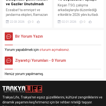
ve Gaziler Unutulmadı
Keşan TSO, çalışma
Eceabat’ta emniyet ve
arkadaşlarıyla düzenlediği
jandarma ekipleri, Ramazan
etkinlikte 2026 yılını kutladı.
Bayramı dolayısıyla şehit
Bölge ekonomisi için yeni
22.03.2026
0
02.01.2026
0
ailelerini ve gazileri
kazanımlar ve birlik
evlerinde ziyaret ederek
mesajının öne çıktığı
bayramlaştı. Devletin vefa
buluşmada, yeni yıl hedefleri
Bir Yorum Yazın
eli kahramanların hanesine
paylaşıldı.
ulaştı.
Yorum yapabilmek için
oturum açmalısınız
.
Ziyaretçi Yorumları - 0 Yorum
Henüz yorum yapılmamış.
Trakya Life, Trakya’nın eşsiz güzelliklerini, kültürel zenginliklerini ve
dinamik yaşamını keşfetmeniz için bir rehber niteliği taşıyor.