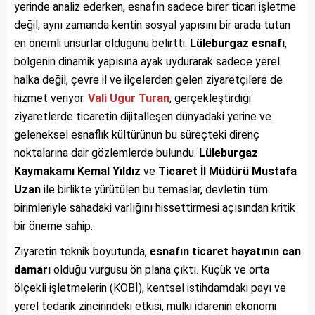
yerinde analiz ederken, esnafın sadece birer ticari işletme
değil, aynı zamanda kentin sosyal yapısını bir arada tutan
en önemli unsurlar olduğunu belirtti.
Lüleburgaz esnafı
,
bölgenin dinamik yapısına ayak uydurarak sadece yerel
halka değil, çevre il ve ilçelerden gelen ziyaretçilere de
hizmet veriyor.
Vali Uğur Turan
, gerçekleştirdiği
ziyaretlerde ticaretin dijitalleşen dünyadaki yerine ve
geleneksel esnaflık kültürünün bu süreçteki direnç
noktalarına dair gözlemlerde bulundu.
Lüleburgaz
Kaymakamı Kemal Yıldız
ve
Ticaret İl Müdürü Mustafa
Uzan
ile birlikte yürütülen bu temaslar, devletin tüm
birimleriyle sahadaki varlığını hissettirmesi açısından kritik
bir öneme sahip.
Ziyaretin teknik boyutunda,
esnafın ticaret hayatının can
damarı
olduğu vurgusu ön plana çıktı. Küçük ve orta
ölçekli işletmelerin (KOBİ), kentsel istihdamdaki payı ve
yerel tedarik zincirindeki etkisi, mülki idarenin ekonomi