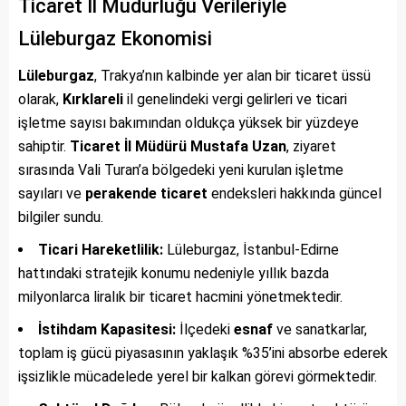
Ticaret İl Müdürlüğü Verileriyle
Lüleburgaz Ekonomisi
Lüleburgaz
, Trakya’nın kalbinde yer alan bir ticaret üssü
olarak,
Kırklareli
il genelindeki vergi gelirleri ve ticari
işletme sayısı bakımından oldukça yüksek bir yüzdeye
sahiptir.
Ticaret İl Müdürü Mustafa Uzan
, ziyaret
sırasında Vali Turan’a bölgedeki yeni kurulan işletme
sayıları ve
perakende ticaret
endeksleri hakkında güncel
bilgiler sundu.
Ticari Hareketlilik:
Lüleburgaz, İstanbul-Edirne
hattındaki stratejik konumu nedeniyle yıllık bazda
milyonlarca liralık bir ticaret hacmini yönetmektedir.
İstihdam Kapasitesi:
İlçedeki
esnaf
ve sanatkarlar,
toplam iş gücü piyasasının yaklaşık %35’ini absorbe ederek
işsizlikle mücadelede yerel bir kalkan görevi görmektedir.