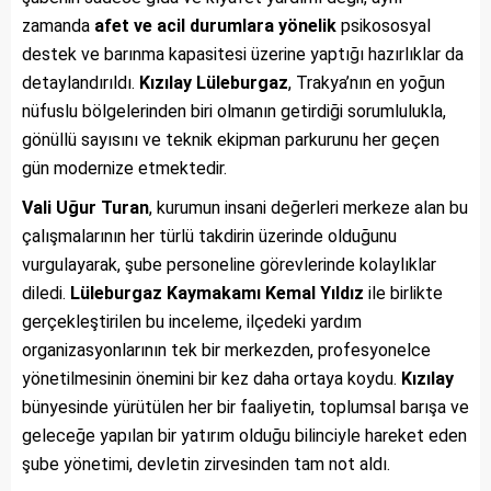
zamanda
afet ve acil durumlara yönelik
psikososyal
destek ve barınma kapasitesi üzerine yaptığı hazırlıklar da
detaylandırıldı.
Kızılay Lüleburgaz
, Trakya’nın en yoğun
nüfuslu bölgelerinden biri olmanın getirdiği sorumlulukla,
gönüllü sayısını ve teknik ekipman parkurunu her geçen
gün modernize etmektedir.
Vali Uğur Turan
, kurumun insani değerleri merkeze alan bu
çalışmalarının her türlü takdirin üzerinde olduğunu
vurgulayarak, şube personeline görevlerinde kolaylıklar
diledi.
Lüleburgaz Kaymakamı Kemal Yıldız
ile birlikte
gerçekleştirilen bu inceleme, ilçedeki yardım
organizasyonlarının tek bir merkezden, profesyonelce
yönetilmesinin önemini bir kez daha ortaya koydu.
Kızılay
bünyesinde yürütülen her bir faaliyetin, toplumsal barışa ve
geleceğe yapılan bir yatırım olduğu bilinciyle hareket eden
şube yönetimi, devletin zirvesinden tam not aldı.