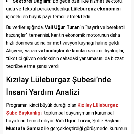
Sektörel Dağılım:
Bölgede özellikle hizmet sektörü,
gıda ve tekstil perakendeciliği,
Lüleburgaz ekonomisi
içindeki en büyük payı temsil etmektedir.
Bu veriler ışığında,
Vali Uğur Turan
‘ın “hayırlı ve bereketli
kazançlar” temennisi, kentin ekonomik motorunun daha
hızlı dönmesi adına bir motivasyon kaynağı haline geldi.
Alışveriş yapan
vatandaşlar
ile kurulan samimi diyaloglar,
tüketici güven endeksinin sahadaki yansımasını da bizzat
tecrübe etme şansı verdi.
Kızılay Lüleburgaz Şubesi’nde
İnsani Yardım Analizi
Programın ikinci büyük durağı olan
Kızılay Lüleburgaz
Şube Başkanlığı
, toplumsal dayanışmanın kurumsal
boyutunu temsil ediyor.
Vali Uğur Turan
, Şube Başkanı
Mustafa Gamsız
ile gerçekleştirdiği görüşmede, kurumun