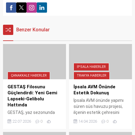
Benzer Konular
İPSALA HABERLER
ÇANAKKALE HABERLER
TRAKYA HABERLER
GESTAŞ Filosunu
İpsala AVM Önünde
Güçlendirdi: Yeni Gemi
Estetik Dokunuş
Lapseki-Gelibolu
İpsala AVM önünde yapımı
Hattında
süren süs havuzu projesi,
GESTAŞ, yaz sezonunda
ilçenin estetik çehresini
artan yolcu ve araç talebini
değiştiriyor. Belediye
22.07.2026
0
14.04.2026
0
karşılamak için filosuna yeni
ekiplerinin yerinde incelediği
bir gemi ekledi. Lapseki-
proje, modern tasarımı ve