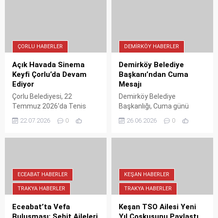
Gelibolu hattında ağır vasıta
su oyunlarıyla İpsala’nın yeni
yoğunluğunu azaltmayı
buluşma noktası olacak.
hedefleyen bu yatırım, bölge
ulaşımında rahatlama
sağlayacak. Modern
ÇORLU HABERLER
DEMIRKÖY HABERLER
donanımıyla dikkat çeken
gemi, sefer kapasitesini
Açık Havada Sinema
Demirköy Belediye
artırarak turizme de katkı
Keyfi Çorlu’da Devam
Başkanı’ndan Cuma
sunacak.
Ediyor
Mesajı
Çorlu Belediyesi, 22
Demirköy Belediye
Temmuz 2026'da Tenis
Başkanlığı, Cuma günü
Kompleksi'nde ücretsiz açık
vesilesiyle tüm
22.07.2026
0
26.06.2026
0
hava sineması düzenliyor.
hemşehrilerine anlamlı bir
Çocuklar ve yetişkinler için
mesaj yayımladı.
keyifli bir yaz akşamı vaat
Paylaşımda, gönüllerin
eden etkinlik, belediyenin
huzur bulduğu mübarek
sosyal medya hesabından
günde Allah'ın selamı,
duyuruldu. Katılım ücretsiz
rahmeti ve bereketi dilendi.
ECEABAT HABERLER
KEŞAN HABERLER
ve herkese açık.
Başkanlığın bu samimi
TRAKYA HABERLER
TRAKYA HABERLER
paylaşımı sosyal medyada
geniş yankı uyandırdı.
Eceabat’ta Vefa
Keşan TSO Ailesi Yeni
Buluşması: Şehit Aileleri
Yıl Coşkusunu Paylaştı