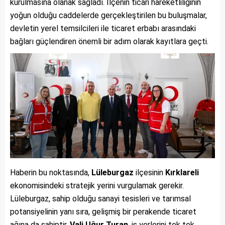
kurulmasına olanak sağladı. İlçenin ticari hareketliliğinin
yoğun olduğu caddelerde gerçekleştirilen bu buluşmalar,
devletin yerel temsilcileri ile ticaret erbabı arasındaki
bağları güçlendiren önemli bir adım olarak kayıtlara geçti.
Haberin bu noktasında,
Lüleburgaz
ilçesinin
Kırklareli
ekonomisindeki stratejik yerini vurgulamak gerekir.
Lüleburgaz, sahip olduğu sanayi tesisleri ve tarımsal
potansiyelinin yanı sıra, gelişmiş bir perakende ticaret
ağına da sahiptir.
Vali Uğur Turan
, iş yerlerini tek tek