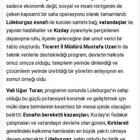
sadece ekonomik değil, sosyal ve insani röntgenini de
çeken kapsamlı bir saha operasyonu olarak tamamlandı.
Lüleburgaz esnafı
ile kurulan samimi bağ,
vatandaşlar
ile
yapılan hasbihaller ve
Kızılay
ziyaretiyle perçinlenen
dayanışma ruhu, ilçenin geleceğine dair umut verici bir
tablo oluşturdu.
Ticaret İl Müdürü Mustafa Uzan
‘ın da
teknik verilerle desteklediği program, devletin halkıyla
omuz omuza olduğu, taleplerin yerinde dinlendiği ve
çözümlerin yerinde üretildiği bir yönetim anlayışının en
somut örneği oldu.
Vali Uğur Turan
, programın sonunda Lüleburgaz’ın sahip
olduğu bu güçlü potansiyeli korumak ve geliştirmek için
mülki idare birimlerinin kesintisiz bir mesai içinde olacağını
belirtti.
Esnafın bereketli kazançları
, Kızılay’ın fedakar
çalışmaları ve vatandaşın devlete olan güveni,
Kırklareli
genelindeki kalkınma hamlesinin en büyük yakıtı olmaya
devam edecektir.
Lüleburgaz
, sahip olduğu bu birlik ve