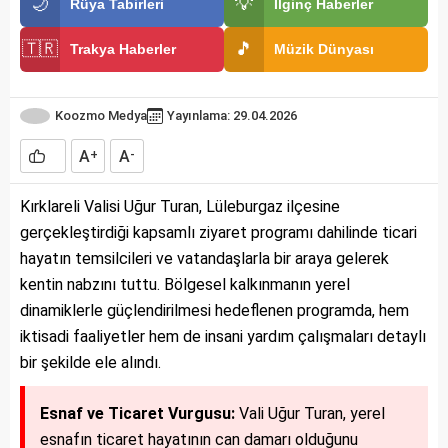
🌙
💡
Rüya Tabirleri
İlginç Haberler
🇹🇷
🎵
Trakya Haberler
Müzik Dünyası
Koozmo Medya
Yayınlama: 29.04.2026
A
A
+
-
Kırklareli Valisi Uğur Turan, Lüleburgaz ilçesine
gerçekleştirdiği kapsamlı ziyaret programı dahilinde ticari
hayatın temsilcileri ve vatandaşlarla bir araya gelerek
kentin nabzını tuttu. Bölgesel kalkınmanın yerel
dinamiklerle güçlendirilmesi hedeflenen programda, hem
iktisadi faaliyetler hem de insani yardım çalışmaları detaylı
bir şekilde ele alındı.
Esnaf ve Ticaret Vurgusu:
Vali Uğur Turan, yerel
esnafın ticaret hayatının can damarı olduğunu