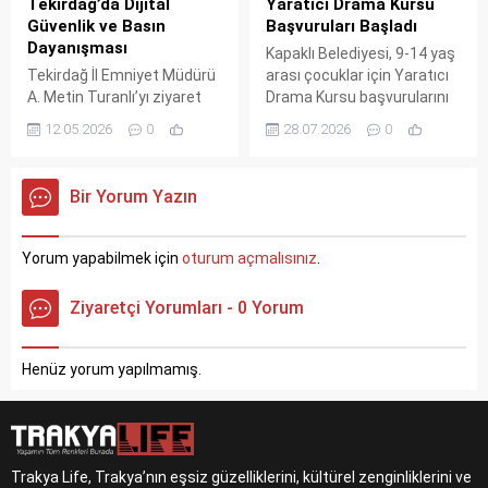
Tekirdağ’da Dijital
Yaratıcı Drama Kursu
Güvenlik ve Basın
Başvuruları Başladı
Dayanışması
Kapaklı Belediyesi, 9-14 yaş
Tekirdağ İl Emniyet Müdürü
arası çocuklar için Yaratıcı
A. Metin Turanlı’yı ziyaret
Drama Kursu başvurularını
eden Tekirdağ Gazeteciler
başlattı. Pazartesi ve Salı
12.05.2026
0
28.07.2026
0
Derneği, ildeki asayiş, trafik
günleri Atatürk Kültür
ve siber güvenlik risklerini
Merkezi'nde düzenlenecek
masaya yatırdı. Görüşmede
kurs, çocukların hayal
Bir Yorum Yazın
özellikle gençleri hedef alan
gücünü ve özgüvenini
dijital tehditler ve sanal
geliştirmeyi hedefliyor.
radikalleşmeye karşı basın-
Başvurular belediyenin web
Yorum yapabilmek için
oturum açmalısınız
.
emniyet iş birliğinin önemi
sitesi üzerinden yapılıyor.
vurgulandı.
Ziyaretçi Yorumları - 0 Yorum
Henüz yorum yapılmamış.
Trakya Life, Trakya’nın eşsiz güzelliklerini, kültürel zenginliklerini ve