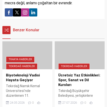
mecra değil, anlamı çoğaltan bir evrendir.
Benzer Konular
TRAKYA HABERLER
TEKIRDAĞ HABERLER
TEKIRDAĞ HABERLER
Biyoteknoloji Vadisi
Ücretsiz Yaz Etkinlikleri:
Hayata Geçiyor
Spor, Sanat ve Dil
Kursları
Tekirdağ Namık Kemal
Üniversitesi’nde
Tekirdağ Büyükşehir
düzenlenen 11.
Belediyesi, yetişkinlere
Biyoteknoloji Günleri’nde,
yönelik ücretsiz yaz
24.05.2026
0
27.07.2026
0
BİYOSAD ve BİOSB Başkanı
etkinlikleri düzenliyor. Sabah