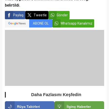
belirtildi.
Paylaş
Tweetle
Gönder
ABONE OL
Whatsapp Kanalımız
Daha Fazlasını Keşfedin
🌙
💡
Rüya Tabirleri
İlginç Haberler