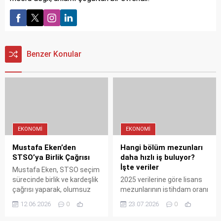
Benzer Konular
EKONOMI
EKONOMI
Mustafa Eken’den
Hangi bölüm mezunları
STSO’ya Birlik Çağrısı
daha hızlı iş buluyor?
İşte veriler
Mustafa Eken, STSO seçim
sürecinde birlik ve kardeşlik
2025 verilerine göre lisans
çağrısı yaparak, olumsuz
mezunlarının istihdam oranı
söylemlerden kaçınacağını
yüzde 73,9. Tıp mezunları
12.06.2026
0
23.07.2026
0
taahhüt etti. Üyelere özgür
yüzde 95,5 ile zirvede. En
iradeyle oy kullanmaları
hızlı iş bulan bölüm ise dil ve