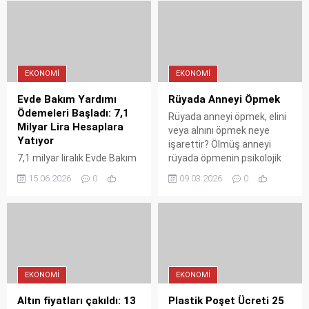
çağrısında bulunan Eken,
konuşma terapisi. İşte tüm
TOBB Nefes Kredisi'nde
detaylar...
Sivas'a ayrılacak payın
henüz netleşmediğini
açıkladı. Seçimlerin projeler
EKONOMI
EKONOMI
ve hedefler üzerinden
yürütülmesi gerektiğini
Evde Bakım Yardımı
Rüyada Anneyi Öpmek
vurguladı.
Ödemeleri Başladı: 7,1
Rüyada anneyi öpmek, elini
Milyar Lira Hesaplara
veya alnını öpmek neye
Yatıyor
işarettir? Ölmüş anneyi
7,1 milyar liralık Evde Bakım
rüyada öpmenin psikolojik
Yardımı ödemeleri başladı.
ve İslami tabiri. Bereket ve
15.06.2026
0
09.03.2026
0
Bakan Göktaş, 516 bin
dua kapısı...
vatandaşın aylık 13 bin 878
lira destek aldığını açıkladı.
Ödemeler hesaplara
yatırılıyor.
EKONOMI
EKONOMI
Altın fiyatları çakıldı: 13
Plastik Poşet Ücreti 25