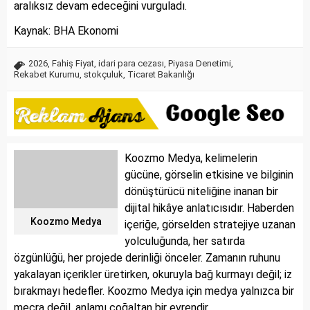
aralıksız devam edeceğini vurguladı.
Kaynak: BHA Ekonomi
2026
,
Fahiş Fiyat
,
idari para cezası
,
Piyasa Denetimi
,
Rekabet Kurumu
,
stokçuluk
,
Ticaret Bakanlığı
Koozmo Medya, kelimelerin
gücüne, görselin etkisine ve bilginin
dönüştürücü niteliğine inanan bir
dijital hikâye anlatıcısıdır. Haberden
Koozmo Medya
içeriğe, görselden stratejiye uzanan
yolculuğunda, her satırda
özgünlüğü, her projede derinliği önceler. Zamanın ruhunu
yakalayan içerikler üretirken, okuruyla bağ kurmayı değil; iz
bırakmayı hedefler. Koozmo Medya için medya yalnızca bir
mecra değil, anlamı çoğaltan bir evrendir.