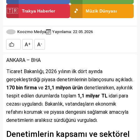
🇹🇷
🎵
Trakya Haberler
Müzik Dünyası
Koozmo Medya
Yayınlama: 22.05.2026
A
A
+
-
ANKARA – BHA
Ticaret Bakanlığı, 2026 yılının ilk dört ayında
gerçekleştirdiği piyasa denetimlerinin bilançosunu açıkladı.
170 bin firma
ve
21,1 milyon ürün
denetlenirken, aykırılık
tespit edilen durumlarda toplam
1,1 milyar TL
idari para
cezası uygulandı. Bakanlık, vatandaşların ekonomik
refahını korumak ve piyasa dengesini sağlamak amacıyla
denetimlerin aralıksız sürdüğünü vurguladı.
Denetimlerin kapsamı ve sektörel