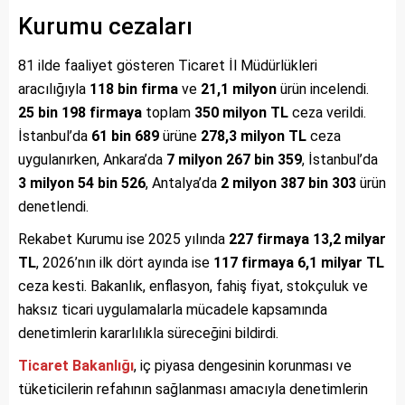
Kurumu cezaları
81 ilde faaliyet gösteren Ticaret İl Müdürlükleri
aracılığıyla
118 bin firma
ve
21,1 milyon
ürün incelendi.
25 bin 198 firmaya
toplam
350 milyon TL
ceza verildi.
İstanbul’da
61 bin 689
ürüne
278,3 milyon TL
ceza
uygulanırken, Ankara’da
7 milyon 267 bin 359
, İstanbul’da
3 milyon 54 bin 526
, Antalya’da
2 milyon 387 bin 303
ürün
denetlendi.
Rekabet Kurumu ise 2025 yılında
227 firmaya
13,2 milyar
TL
, 2026’nın ilk dört ayında ise
117 firmaya
6,1 milyar TL
ceza kesti. Bakanlık, enflasyon, fahiş fiyat, stokçuluk ve
haksız ticari uygulamalarla mücadele kapsamında
denetimlerin kararlılıkla süreceğini bildirdi.
Ticaret Bakanlığı
, iç piyasa dengesinin korunması ve
tüketicilerin refahının sağlanması amacıyla denetimlerin