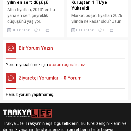
yılın en sert düşüşü
Kuruştan 1 TL’ye
Yükseldi
Altın fiyatları, 2013'ten bu
yana en sert çeyreklik
Market poşet fiyatları 2026
düşüşünü yaşıyor.
yılında ne kadar oldu? Uzun
Jeopolitik risklerin azalması
süredir 25 kuruş olan plastik
30.06.2026
0
01.01.2026
0
ve ABD faiz artırım
poşet ücreti 1 Ocak
beklentileri değerli metali
itibarıyla zamlandı. İşte yeni
baskılıyor. Peki yatırımcılar
fiyat.
Bir Yorum Yazın
ne yapmalı? İşte detaylar.
Yorum yapabilmek için
oturum açmalısınız
.
Ziyaretçi Yorumları - 0 Yorum
Henüz yorum yapılmamış.
Trakya Life, Trakya’nın eşsiz güzelliklerini, kültürel zenginliklerini ve
dinamik yaşamını keşfetmeniz için bir rehber niteliği taşıyor.