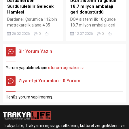
Dardanel’den
DOA sistemi 10 günde
Sürdürülebilir Gelecek
18,7 milyon ambalajı
Hamlesi
geri dönüştürdü
Dardanel, Çorum'da 112 bin
DOA sistemi ilk 10 günde
metrekarelik alana 4,35
18,7 milyon ambalajı geri
milyon dolarlık GES kurarak
dönüştürdü. Vatandaşlar
26.02.2026
0
12.07.2026
0
enerji ihtiyacının tamamını
her ambalaj için 1 lira teşvik
güneşten karşılayacak. 10
alıyor. Sistemin yıllık 30
yıl vadeli finansmanla
milyar lira ekonomiye katkı
Bir Yorum Yazın
hayata geçecek dev tesis
sağlaması hedefleniyor.
Haziran'da devreye giriyor.
Yorum yapabilmek için
oturum açmalısınız
.
Ziyaretçi Yorumları - 0 Yorum
Henüz yorum yapılmamış.
Trakya Life, Trakya’nın eşsiz güzelliklerini, kültürel zenginliklerini ve