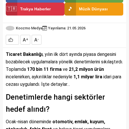
🇹🇷
🎵
Trakya Haberler
Müzik Dünyası
Koozmo Medya
Yayınlama: 21.05.2026
A
A
+
-
Ticaret Bakanlığı
, yılın ilk dört ayında piyasa dengesini
bozabilecek uygulamalara yönelik denetimlerini sıkılaştırdı.
Toplamda
170 bin 11 firma
ve
21,2 milyon ürün
incelenirken, aykırılıklar nedeniyle
1,1 milyar lira
idari para
cezası uygulandı. İşte detaylar…
Denetimlerde hangi sektörler
hedef alındı?
Ocak-nisan döneminde
otomotiv, emlak, kuyum,