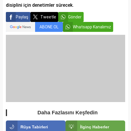
disiplini için denetimler sürecek.
Paylaş
Tweetle
Gönder
ABONE OL
Whatsapp Kanalımız
Daha Fazlasını Keşfedin
🌙
💡
Rüya Tabirleri
İlginç Haberler