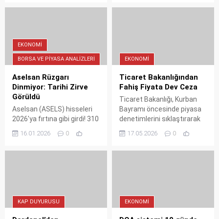
oldu. İşte İstanbul, Ankara
dezenflasyon hedefinden
ve İzmir'de güncel akaryakıt
sapmadıklarını açıkladı.
fiyatları.
Haziran ayında hanehalkının
enflasyon beklentisi 3,4
puan iyileşti. Bakan, eşel
EKONOMI
mobil sistemi gibi
BORSA VE PIYASA ANALIZLERI
EKONOMI
önlemlerle beklentilerdeki
bozulmanın önüne
Aselsan Rüzgarı
Ticaret Bakanlığından
geçtiklerini vurguladı.
Dinmiyor: Tarihi Zirve
Fahiş Fiyata Dev Ceza
Görüldü
Ticaret Bakanlığı, Kurban
Aselsan (ASELS) hisseleri
Bayramı öncesinde piyasa
2026'ya fırtına gibi girdi! 310
denetimlerini sıklaştırarak
TL barajını aşarak tarihi
fahiş fiyat uygulayan 1258
16.01.2026
0
17.05.2026
0
zirvesini gören dev şirket,
işletmeye toplam 389,4
yatırımcısına son 1 ayda
milyon lira idari para cezası
%48 kazandırdı. İşte rekorun
uygulandığını açıkladı.
detayları...
Gıdadan e-ticarete kadar
birçok sektör mercek altına
alındı.
KAP DUYURUSU
EKONOMI