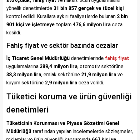
stokçuluk, fahiş fiyat
ve haksız ticari uygulamalara
yönelik denetimlerde
31 bin 857 gerçek ve tüzel kişi
kontrol edildi. Kurallara aykırı faaliyetlerde bulunan
2 bin
901 kişi ve işletmeye
toplam
476,6 milyon lira
ceza
kesildi.
Fahiş fiyat ve sektör bazında cezalar
İç Ticaret Genel Müdürlüğü
denetimlerinde
fahiş fiyat
uygulamalarına
389,4 milyon lira
, otomotiv sektörüne
38,3 milyon lira
, emlak sektörüne
21,9 milyon lira
ve
kuyum sektörüne
2,9 milyon lira
ceza verildi.
Tüketici koruma ve ürün güvenliği
denetimleri
Tüketicinin Korunması ve Piyasa Gözetimi Genel
Müdürlüğü
tarafından yapılan incelemelerde sözleşmeler,
reklamlar ve ürün güvenliği kapsamında
667 kişi ve