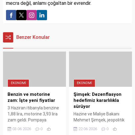
mecra değil, anlamı çoğaltan bir evrendir.
Benzer Konular
EKONOMI
EKONOMI
Benzin ve motorine
Şimşek: Dezenflasyon
zam: İşte yeni fiyatlar
hedefimiz kararlılıkla
sürüyor
3 Haziran itibarıyla benzine
1,88 lira, motorine 3,93 lira
Hazine ve Maliye Bakanı
zam geldi. Pompaya
Mehmet Şimşek, jeopolitik
yansıyan artış benzinde 47
gerilimlerin enerji fiyatlarına
03.06.2026
0
22.06.2026
0
kuruş, motorinde 98 kuruş
etkisine rağmen