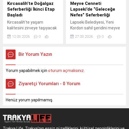
anlamlı mesajlar geldi.
Kırcasalih’te Doğalgaz
Meyve Cenneti
Seferberliği İkinci Etap
Lapseki’de “Geleceğe
Başladı
Nefes” Seferberliği
Kırcasalih’te yaşam
Lapseki Belediyesi, Yeni
kalitesini zirveye taşıyacak
Kordon sahil şeridini meyve
doğalgaz seferberliğinde
ağaçlarıyla donattı.
12.03.2026
0
27.03.2026
0
ikinci etap çalışmaları
"Geleceğe Nefes"
başladı. Kazı ve bağlantı
seferberliği kapsamında
işlemleriyle belde genelinde
dikilen ağaçlarla ilçe hem
Bir Yorum Yazın
temiz enerji ağı genişliyor.
daha yeşil bir görünüme
kavuştu hem de üretim
odaklı bir peyzaj modeli
Yorum yapabilmek için
oturum açmalısınız
.
hayata geçirildi.
Ziyaretçi Yorumları - 0 Yorum
Henüz yorum yapılmamış.
Trakya Life, Trakya’nın eşsiz güzelliklerini, kültürel zenginliklerini ve