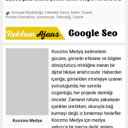
Emniyet Müdürlüğü
,
Fahrettin Savcı
,
Metin Turanlı
,
Roman Dernekleri
,
sürmanşet
,
Tekirdağ
,
Ziyaret
Koozmo Medya, kelimelerin
gücüne, görselin etkisine ve bilginin
dönüştürücü niteliğine inanan bir
dijital hikâye anlatıcısıdır. Haberden
içeriğe, görselden stratejiye uzanan
yolculuğunda, her satırda
özgünlüğü, her projede derinliği
önceler. Zamanın ruhunu yakalayan
içerikler üretirken, okuruyla bağ
kurmayı değil; iz bırakmayı hedefler.
Koozmo Medya için medya
Koozmo Medya
yalnızca bir mecra değil, anlamı