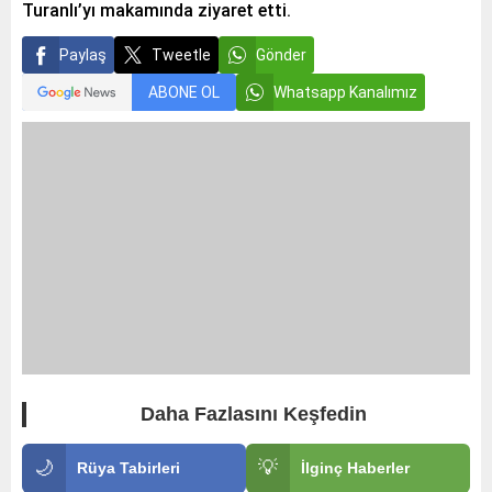
Turanlı’yı makamında ziyaret etti.
Paylaş
Tweetle
Gönder
ABONE OL
Whatsapp Kanalımız
Daha Fazlasını Keşfedin
🌙
💡
Rüya Tabirleri
İlginç Haberler