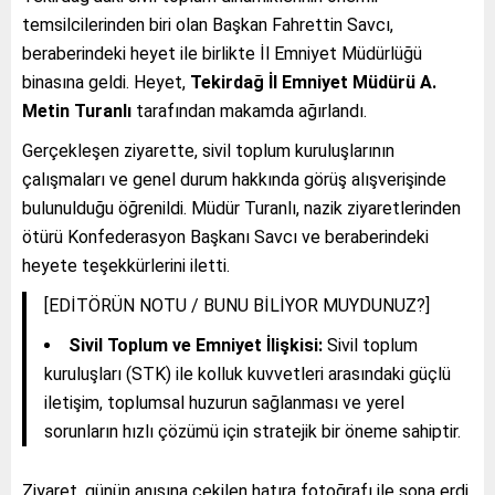
temsilcilerinden biri olan Başkan Fahrettin Savcı,
beraberindeki heyet ile birlikte İl Emniyet Müdürlüğü
binasına geldi. Heyet,
Tekirdağ İl Emniyet Müdürü A.
Metin Turanlı
tarafından makamda ağırlandı.
Gerçekleşen ziyarette, sivil toplum kuruluşlarının
çalışmaları ve genel durum hakkında görüş alışverişinde
bulunulduğu öğrenildi. Müdür Turanlı, nazik ziyaretlerinden
ötürü Konfederasyon Başkanı Savcı ve beraberindeki
heyete teşekkürlerini iletti.
[EDİTÖRÜN NOTU / BUNU BİLİYOR MUYDUNUZ?]
Sivil Toplum ve Emniyet İlişkisi:
Sivil toplum
kuruluşları (STK) ile kolluk kuvvetleri arasındaki güçlü
iletişim, toplumsal huzurun sağlanması ve yerel
sorunların hızlı çözümü için stratejik bir öneme sahiptir.
Ziyaret, günün anısına çekilen hatıra fotoğrafı ile sona erdi.