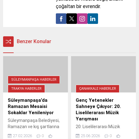
çoğaltan bir evrendir.
Benzer Konular
SÜLEYMANPAŞA HABERLER
TRAKYA HABERLER
ÇANAKKALE HABERLER
Süleymanpaşa’da
Genç Yetenekler
Ramazan Mesaisi
Sahneye Çıkıyor: 20.
Sokaklar Yenileniyor
Liselilerarası Müzik
Yarışması
Süleymanpaşa Belediyesi,
Ramazan ve kış şartlarına
20. Liselilerarası Müzik
rağmen Çiftlikönü Mahallesi
Yarışması, 27 Haziran'da
27.02.2026
0
25.06.2026
0