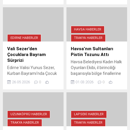
Gündoğan Sokak’ta kilit taş
Özgürlük Parkı'nda genç
serimi çalışmalarında sona
yetenekleri buluşturuyor.
yaklaştı.
Çanakkale Belediyesi'nin
düzenlediği etkinlik, saat
20.30'da başlayacak ve
müzik dolu bir gece
HAVSA HABERLER
sunacak. Gençlerin sahne
EDIRNE HABERLER
TRAKYA HABERLER
performanslarını izlemek ve
onlara destek olmak için
Vali Sezer’den
Havsa’nın Sultanları
herkes davetli.
Çocuklara Bayram
Pistin Tozunu Attı
Sürprizi
Havsa Belediyesi Kadın Halk
Edirne Valisi Yunus Sezer,
Oyunları Ekibi, il birinciliği
Kurban Bayramı'nda Çocuk
başarısıyla bölge finallerine
Sitesi'ni ziyaret ederek
gitmeye hak kazandı.
26.05.2026
0
01.03.2026
0
çocukların bayramını
Antrenör Gürkan
kutladı. Samimi bir ortamda
Güzelharcan ve ekibi, kupayı
geçen ziyarette Vali Sezer,
Havsa halkına armağan etti.
çocuklarla sohbet edip
hediyeler dağıttı. Devlet
korumasındaki çocukların
UZUNKÖPRÜ HABERLER
LAPSEKI HABERLER
mutluluğu gözlerinden
TRAKYA HABERLER
TRAKYA HABERLER
okunurken, Vali Sezer'den