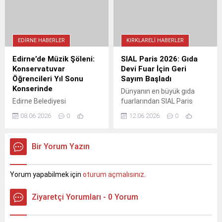
Balı'ndan Bafra Pirinci'ne
kadar pek çok lezzet artık
tescilli. Ülkemizde toplam
1.862 coğrafi işaret
EDIRNE HABERLER
KIRKLARELI HABERLER
bulunuyor, 886 başvuru ise
süreçte.
Edirne’de Müzik Şöleni:
SIAL Paris 2026: Gıda
Konservatuvar
Devi Fuar İçin Geri
Öğrencileri Yıl Sonu
Sayım Başladı
Konserinde
Dünyanın en büyük gıda
Edirne Belediyesi
fuarlarından SIAL Paris
Konservatuvarı öğrencileri,
2026, 16-20 Ekim'de
08.06.2026
0
12.06.2026
0
yıl boyunca süren
kapılarını açıyor. Başvurular
eğitimlerinin ardından Yıl
30 Haziran 2026'da sona
Sonu Konseri'nde sahne
eriyor. Kırklareli TSO,
Bir Yorum Yazın
alacak. Klasikten moderne
katılımcıları fuara davet
geniş bir repertuvar
ediyor.
sunulacak konser, ücretsiz
Yorum yapabilmek için
oturum açmalısınız
.
ve halka açık. Genç
müzisyenlerin yeteneklerini
Ziyaretçi Yorumları - 0 Yorum
sergileyeceği bu özel
geceye tüm sanatseverler
davetli.