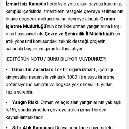
İzmaritsiz Kampüs
hedefiyle yola çıkan paydaş kurumlar,
kampüs içerisinde izmaritlerin rastgele çevreye atılmasının
önüne geçecek mekanizmaları devreye alacak.
Orman
İşletme Müdürlüğü
‘nün özellikle orman yangınlarına karşı
olan hassasiyeti ile
Çevre ve Şehircilik İl Müdürlüğü
‘nün
atık yönetimi konusundaki teknik desteği, projenin
sahadaki başarısını garanti altına alıyor.
[EDİTÖRÜN NOTU / BUNU BİLİYOR MUYDUNUZ?]
İzmaritin Zararları:
Tek bir sigara izmariti, içerdiği
kimyasallar nedeniyle yaklaşık 1000 litre suyu kirletme
potansiyeline sahiptir ve doğada yok olması 10 yıldan
fazla sürebilir.
Yangın Riski:
Orman ve açık alan yangınlarının yaklaşık
%15’i, söndürülmeden çevreye atılan izmaritlerden
kaynaklanmaktadır.
Sıfır Atık Kampüsü:
Dünya genelinde üniversiteler,