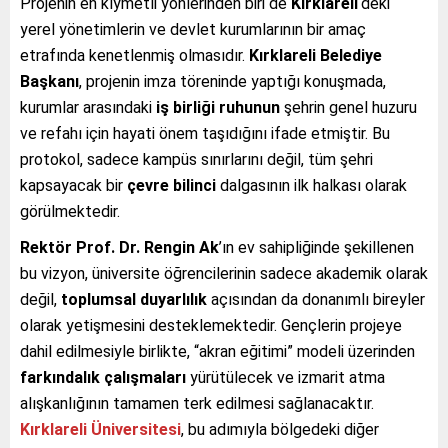
Projenin en kıymetli yönlerinden biri de
Kırklareli
‘deki
yerel yönetimlerin ve devlet kurumlarının bir amaç
etrafında kenetlenmiş olmasıdır.
Kırklareli Belediye
Başkanı
, projenin imza töreninde yaptığı konuşmada,
kurumlar arasındaki
iş birliği ruhunun
şehrin genel huzuru
ve refahı için hayati önem taşıdığını ifade etmiştir. Bu
protokol, sadece kampüs sınırlarını değil, tüm şehri
kapsayacak bir
çevre bilinci
dalgasının ilk halkası olarak
görülmektedir.
Rektör Prof. Dr. Rengin Ak
’ın ev sahipliğinde şekillenen
bu vizyon, üniversite öğrencilerinin sadece akademik olarak
değil,
toplumsal duyarlılık
açısından da donanımlı bireyler
olarak yetişmesini desteklemektedir. Gençlerin projeye
dahil edilmesiyle birlikte, “akran eğitimi” modeli üzerinden
farkındalık çalışmaları
yürütülecek ve izmarit atma
alışkanlığının tamamen terk edilmesi sağlanacaktır.
Kırklareli Üniversitesi
, bu adımıyla bölgedeki diğer