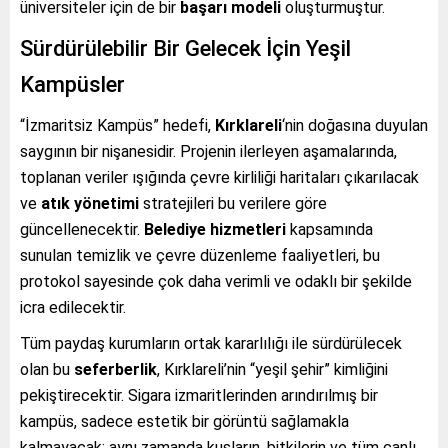
üniversiteler için de bir
başarı modeli
oluşturmuştur.
Sürdürülebilir Bir Gelecek İçin Yeşil
Kampüsler
“İzmaritsiz Kampüs” hedefi,
Kırklareli
‘nin doğasına duyulan
saygının bir nişanesidir. Projenin ilerleyen aşamalarında,
toplanan veriler ışığında çevre kirliliği haritaları çıkarılacak
ve
atık yönetimi
stratejileri bu verilere göre
güncellenecektir.
Belediye hizmetleri
kapsamında
sunulan temizlik ve çevre düzenleme faaliyetleri, bu
protokol sayesinde çok daha verimli ve odaklı bir şekilde
icra edilecektir.
Tüm paydaş kurumların ortak kararlılığı ile sürdürülecek
olan bu
seferberlik
, Kırklareli’nin “yeşil şehir” kimliğini
pekiştirecektir. Sigara izmaritlerinden arındırılmış bir
kampüs, sadece estetik bir görüntü sağlamakla
kalmayacak; aynı zamanda kuşların, bitkilerin ve tüm canlı