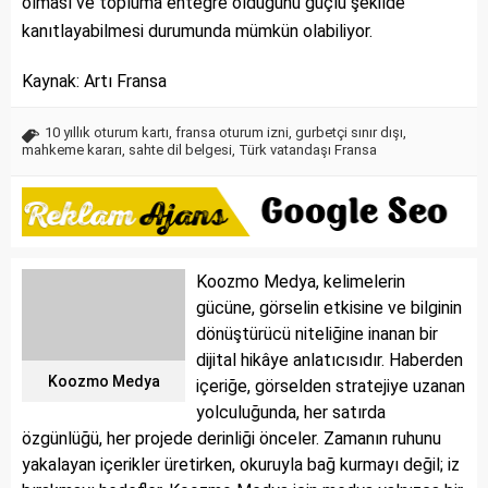
olması ve topluma entegre olduğunu güçlü şekilde
kanıtlayabilmesi durumunda mümkün olabiliyor.
Kaynak: Artı Fransa
10 yıllık oturum kartı
,
fransa oturum izni
,
gurbetçi sınır dışı
,
mahkeme kararı
,
sahte dil belgesi
,
Türk vatandaşı Fransa
Koozmo Medya, kelimelerin
gücüne, görselin etkisine ve bilginin
dönüştürücü niteliğine inanan bir
dijital hikâye anlatıcısıdır. Haberden
Koozmo Medya
içeriğe, görselden stratejiye uzanan
yolculuğunda, her satırda
özgünlüğü, her projede derinliği önceler. Zamanın ruhunu
yakalayan içerikler üretirken, okuruyla bağ kurmayı değil; iz