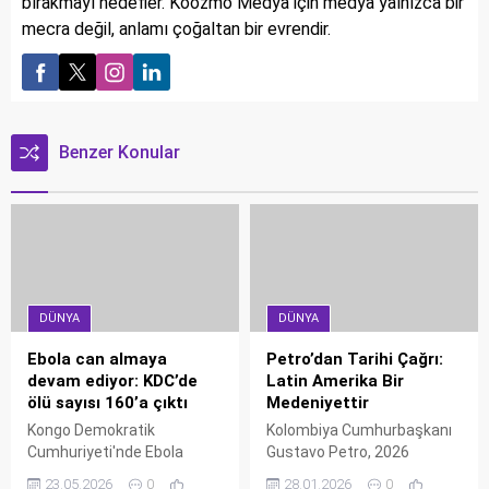
bırakmayı hedefler. Koozmo Medya için medya yalnızca bir
mecra değil, anlamı çoğaltan bir evrendir.
Benzer Konular
DÜNYA
DÜNYA
Ebola can almaya
Petro’dan Tarihi Çağrı:
devam ediyor: KDC’de
Latin Amerika Bir
ölü sayısı 160’a çıktı
Medeniyettir
Kongo Demokratik
Kolombiya Cumhurbaşkanı
Cumhuriyeti'nde Ebola
Gustavo Petro, 2026
salgınında can kaybı 160'a
Ekonomik Forumu'nda tarihi
23.05.2026
0
28.01.2026
0