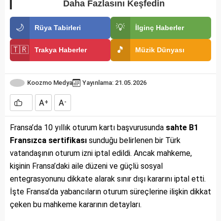
Daha Fazlasını Keşfedin
🌙
💡
Rüya Tabirleri
İlginç Haberler
🇹🇷
🎵
Trakya Haberler
Müzik Dünyası
Koozmo Medya
Yayınlama: 21.05.2026
A
A
+
-
Fransa’da 10 yıllık oturum kartı başvurusunda
sahte B1
Fransızca sertifikası
sunduğu belirlenen bir Türk
vatandaşının oturum izni iptal edildi. Ancak mahkeme,
kişinin Fransa’daki aile düzeni ve güçlü sosyal
entegrasyonunu dikkate alarak sınır dışı kararını iptal etti.
İşte Fransa’da yabancıların oturum süreçlerine ilişkin dikkat
çeken bu mahkeme kararının detayları.