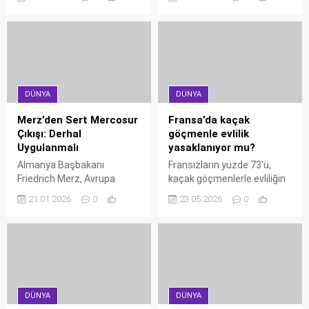
yükseldi. Son 24 saatte 13
bir çağrı yaptı. Bölgenin
yeni vaka tespit edilirken,
kurtuluşunun ulusal
temaslı sayısı 1441'e ulaştı.
sınırlarda değil, medeniyet
Sağlık ekipleri salgını kontrol
bilincinde olduğunu
altına almak için yoğun
söyleyen Petro, "Ülkeleri
çaba harcıyor.
değil, bölgeleri birleştiren bir
pakt kuralım" diyerek Latin
DÜNYA
DÜNYA
Amerika için yeni bir vizyon
çizdi.
Merz’den Sert Mercosur
Fransa’da kaçak
Çıkışı: Derhal
göçmenle evlilik
Uygulanmalı
yasaklanıyor mu?
Almanya Başbakanı
Fransızların yüzde 73'ü,
Friedrich Merz, Avrupa
kaçak göçmenlerle evliliğin
Parlamentosu'nun
yasaklanmasını destekliyor.
21.01.2026
0
23.05.2026
0
Mercosur anlaşmasını
Yaş ilerledikçe destek
askıya almasını sert dille
artarken, siyasi görüşler
eleştirdi. Merz, "Jeopolitik
arasında büyük uçurum var.
hata yapılıyor, anlaşma
Béziers Belediye Başkanı
derhal uygulanmalı"
Robert Ménard'ın davası
çağrısında bulundu.
tartışmaları alevlendirdi.
DÜNYA
DÜNYA