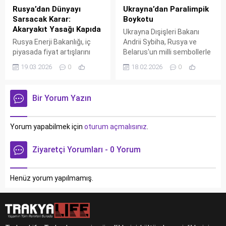
Rusya’dan Dünyayı
Ukrayna’dan Paralimpik
Sarsacak Karar:
Boykotu
Akaryakıt Yasağı Kapıda
Ukrayna Dışişleri Bakanı
Rusya Enerji Bakanlığı, iç
Andrii Sybiha, Rusya ve
piyasada fiyat artışlarını
Belarus'un milli sembollerle
önlemek amacıyla akaryakıt
Paralimpik Oyunları'na
19.03.2026
0
18.02.2026
0
ihracatını tamamen
katılmasına sert tepki
yasaklayabileceğini
göstererek diplomatik
duyurdu. Hürmüz Boğazı
boykot talimatı verdi.
Bir Yorum Yazın
krizi ve küresel arz sorunları
Sybiha, bu kararı "tehlikeli
kararı tetikleyebilir.
bir mesaj" olarak tanımladı.
Yorum yapabilmek için
oturum açmalısınız
.
Ziyaretçi Yorumları - 0 Yorum
Henüz yorum yapılmamış.