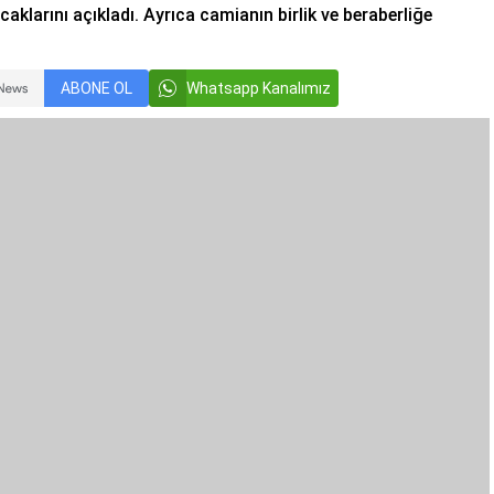
caklarını açıkladı. Ayrıca camianın birlik ve beraberliğe
ABONE OL
Whatsapp Kanalımız