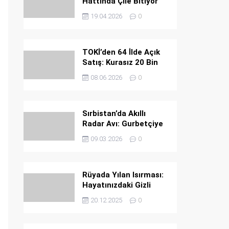
Hattında Çile Bitiyor
19.04.2026
0
TOKİ’den 64 İlde Açık
Satış: Kurasız 20 Bin
Konut Fırsatı
08.06.2026
0
Sırbistan’da Akıllı
Radar Avı: Gurbetçiye
Ağır Ceza
09.03.2026
0
Rüyada Yılan Isırması:
Hayatınızdaki Gizli
Tehlikeler ve Büyük
20.12.2025
0
Uyarılar