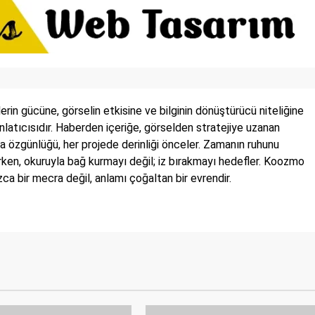
in gücüne, görselin etkisine ve bilginin dönüştürücü niteliğine
 anlatıcısıdır. Haberden içeriğe, görselden stratejiye uzanan
a özgünlüğü, her projede derinliği önceler. Zamanın ruhunu
irken, okuruyla bağ kurmayı değil; iz bırakmayı hedefler. Koozmo
a bir mecra değil, anlamı çoğaltan bir evrendir.