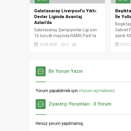
Galatasaray Liverpool’u Yıktı:
Beşikta
Devler Liginde Avantaj
İle Yoll
Aslan’da
Beşiktaş
Galatasaray, Şampiyonlar Ligi son
Gabriel P
16 turu ilk maçında RAMS Park’ta
ayırdı. 
Liverpool’u 1-0 mağlup etti.
sözleşme
10.03.2026
0
12.01.
Lemina’nın erken golü ve Uğurcan
feshedild
Çakır’ın devleştiği gecede Aslan,
detayları
İngiltere’deki rövanş öncesi dev bir
avantaj yakaladı.
Bir Yorum Yazın
Yorum yapabilmek için
oturum açmalısınız
.
Ziyaretçi Yorumları - 0 Yorum
Henüz yorum yapılmamış.