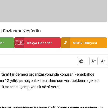
 Fazlasını Keşfedin
🇹🇷
🎵
ler
Trakya Haberler
Müzik Dünyası
A
A
+
-
 taraftar derneği organizasyonunda konuşan Fenerbahçe
anın 12 yıllık şampiyonluk hasretine son vereceklerini açıkladı.
a ilk sezonda şampiyonluk sözü verdi.