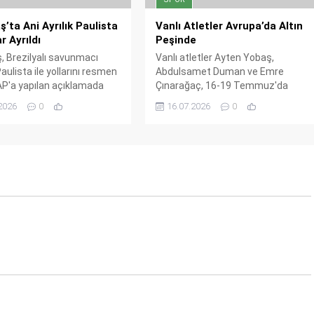
ş’ta Ani Ayrılık Paulista
Vanlı Atletler Avrupa’da Altın
ar Ayrıldı
Peşinde
, Brezilyalı savunmacı
Vanlı atletler Ayten Yobaş,
aulista ile yollarını resmen
Abdulsamet Duman ve Emre
KAP'a yapılan açıklamada
Çınarağaç, 16-19 Temmuz'da
nin karşılıklı anlaşılarak
İtalya'da düzenlenecek 18 Yaş Altı
2026
0
16.07.2026
0
iği duyuruldu. İşte ayrılığın
Avrupa Atletizm Şampiyonası'nda
.
altın madalya için yarışacak. Üç
sporcu birden milli takımda yer
alarak Van'ı gururlandırmayı
hedefliyor.