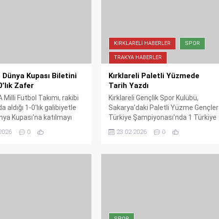
KIRKLARELI HABERLER
SPOR
TRAKYA HABERLER
 Dünya Kupası Biletini
Kırklareli Paletli Yüzmede
0’lık Zafer
Tarih Yazdı
 Milli Futbol Takımı, rakibi
Kırklareli Gençlik Spor Kulübü,
a aldığı 1-0'lık galibiyetle
Sakarya’daki Paletli Yüzme Gençler
ya Kupası'na katılmayı
Türkiye Şampiyonası’nda 1 Türkiye
di; ay-yıldızlılar büyük bir
rekoru ve 5 madalya kazanarak Milli
2026
0
23.02.2026
0
dı.
Takım barajlarını geçti. Derin
Çelikkanat ve Melek Ecrin Belen
şampiyonluğa kulaç attı.
SPOR