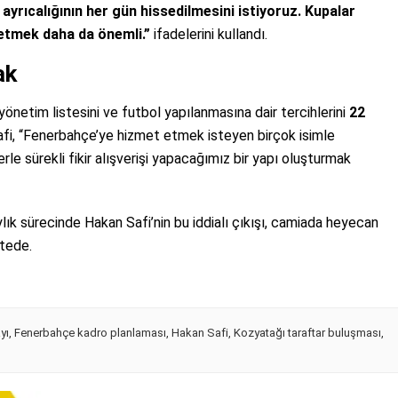
ayrıcalığının her gün hissedilmesini istiyoruz. Kupalar
etmek daha da önemli.”
ifadelerini kullandı.
ak
yönetim listesini ve futbol yapılanmasına dair tercihlerini
22
Safi, “Fenerbahçe’ye hizmet etmek isteyen birçok isimle
rle sürekli fikir alışverişi yapacağımız bir yapı oluşturmak
ık sürecinde Hakan Safi’nin bu iddialı çıkışı, camiada heyecan
stede.
yı
,
Fenerbahçe kadro planlaması
,
Hakan Safi
,
Kozyatağı taraftar buluşması
,