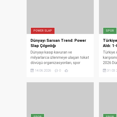
POWER SLAP
SPOR
Dünyayı Sarsan Trend: Power
Türkiye
Slap Çılgınlığı
Aldı: 1-
Dünyayı kasıp kavuran ve
Türkiye A
milyarlarca izlenmeye ulaşan tokat
karşısınd
dövüşü organizasyonları, spor
2026 Dün
dünyasının kurallarını baştan
garantile
14.06.2026
0
31.03.
yazıyor. Yeni nesil gladyatörlerin
tarih yaz
sahne aldığı bu sıra dışı liglerin
antrenman sırlarından, sağlık
tartışmalarına ve dijital başarılarına
kadar tüm detayları mercek altına
alıyoruz.
SPOR
SPOR