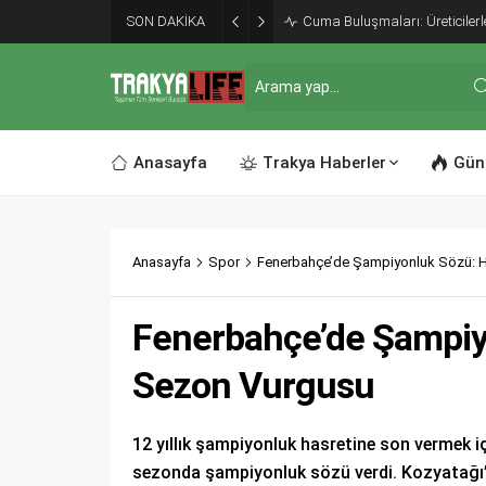
SON DAKİKA
Cuma Buluşmaları: Üreticilerl
Anasayfa
Trakya Haberler
Gün
Anasayfa
Spor
Fenerbahçe’de Şampiyonluk Sözü: H
Fenerbahçe’de Şampiyo
Sezon Vurgusu
12 yıllık şampiyonluk hasretine son vermek i
sezonda şampiyonluk sözü verdi. Kozyatağı’n