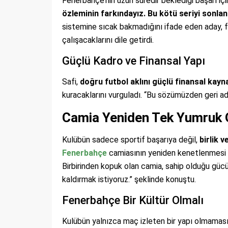
Fenerbahçe’nin uzun süredir beklediği başarı için 
özleminin farkındayız. Bu kötü seriyi sonla
sistemine sıcak bakmadığını ifade eden aday, f
çalışacaklarını dile getirdi.
Güçlü Kadro ve Finansal Yapı
Safi,
doğru futbol aklını güçlü finansal kayna
kuracaklarını vurguladı. “Bu sözümüzden geri ad
Camia Yeniden Tek Yumruk 
Kulübün sadece sportif başarıya değil,
birlik 
Fenerbahçe
camiasının yeniden kenetlenmesi ge
Birbirinden kopuk olan camia, sahip olduğu gücü
kaldırmak istiyoruz.” şeklinde konuştu.
Fenerbahçe Bir Kültür Olmalı
Kulübün yalnızca maç izleten bir yapı olmaması g