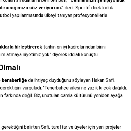
kolları sıvadıklarını belirten Safi,
“Camiamızın şampiyonluk
ndıracağımıza söz veriyorum.”
dedi. Sportif direktörlük
utbol yapılanmasında ülkeyi tanıyan profesyonellerle
klarla birleştirerek
tarihin en iyi kadrolarından birini
ım atmaya niyetimiz yok” diyerek iddialı konuştu.
Olmalı
ve beraberliğe
de ihtiyaç duyduğunu söyleyen Hakan Safi,
rektiğini vurguladı. “Fenerbahçe ailesi ne yazık ki çok dağıldı.
n farkında değil. Biz, unutulan camia kültürünü yeniden ayağa
erektiğini belirten Safi, taraftar ve üyeler için yeni projeler