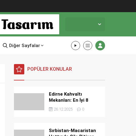
Edirne,
34
°C
Parçalı Bulutlu
Diğer Sayfalar
POPÜLER KONULAR
Edirne Kahvaltı
Mekanları: En İyi 8
Mekan
26.12.2025
0
Sırbistan-Macaristan