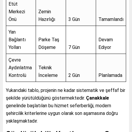
Etüt
Merkezi
Zemin
Önü
Hazırlığı
3 Gün
Tamamlandı
Yan
Bağlantı
Parke Taş
Devam
Yolları
Döşeme
7 Gün
Ediyor
Çevre
Aydınlatma
Teknik
Kontrolü
İnceleme
2 Gün
Planlamada
Yukarıdaki tablo, projenin ne kadar sistematik ve şeffaf bir
şekilde yürütüldüğünü göstermektedir.
Çanakkale
genelinde başlatılan bu hizmet seferberliği, modern
şehircilik kriterlerine uygun olarak son aşamasına doğru
yaklaşmaktadır.