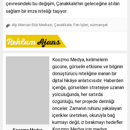
çevresindeki bu değişim, Çanakkale’nin geleceğine atılan
sağlam bir imza niteliği taşıyor.
Alp Mercan Etüt Merkezi
,
Çanakkale
,
Fen İşleri
,
sürmanşet
Koozmo Medya, kelimelerin
gücüne, görselin etkisine ve bilginin
dönüştürücü niteliğine inanan bir
dijital hikâye anlatıcısıdır. Haberden
içeriğe, görselden stratejiye uzanan
yolculuğunda, her satırda
özgünlüğü, her projede derinliği
önceler. Zamanın ruhunu yakalayan
içerikler üretirken, okuruyla bağ
kurmayı değil; iz bırakmayı hedefler.
Koozmo Medya için medya
Koozmo Medya