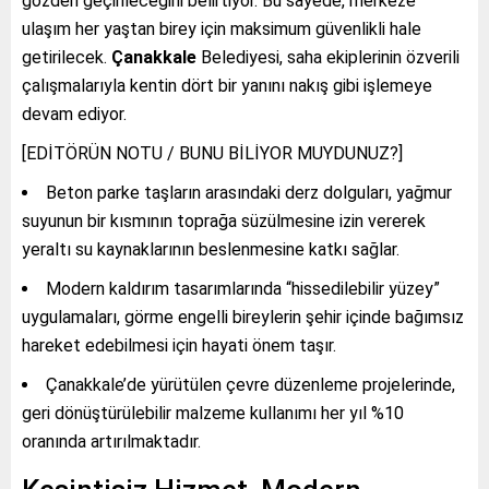
gözden geçirileceğini belirtiyor. Bu sayede, merkeze
ulaşım her yaştan birey için maksimum güvenlikli hale
getirilecek.
Çanakkale
Belediyesi, saha ekiplerinin özverili
çalışmalarıyla kentin dört bir yanını nakış gibi işlemeye
devam ediyor.
[EDİTÖRÜN NOTU / BUNU BİLİYOR MUYDUNUZ?]
Beton parke taşların arasındaki derz dolguları, yağmur
suyunun bir kısmının toprağa süzülmesine izin vererek
yeraltı su kaynaklarının beslenmesine katkı sağlar.
Modern kaldırım tasarımlarında “hissedilebilir yüzey”
uygulamaları, görme engelli bireylerin şehir içinde bağımsız
hareket edebilmesi için hayati önem taşır.
Çanakkale’de yürütülen çevre düzenleme projelerinde,
geri dönüştürülebilir malzeme kullanımı her yıl %10
oranında artırılmaktadır.