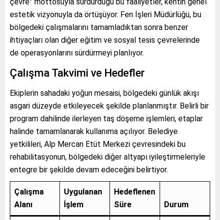
çevre” mottosuyla sürdürdüğü bu faaliyetler, kentin genel
estetik vizyonuyla da örtüşüyor. Fen İşleri Müdürlüğü, bu
bölgedeki çalışmalarını tamamladıktan sonra benzer
ihtiyaçları olan diğer eğitim ve sosyal tesis çevrelerinde
de operasyonlarını sürdürmeyi planlıyor.
Çalışma Takvimi ve Hedefler
Ekiplerin sahadaki yoğun mesaisi, bölgedeki günlük akışı
asgari düzeyde etkileyecek şekilde planlanmıştır. Belirli bir
program dahilinde ilerleyen taş döşeme işlemleri, etaplar
halinde tamamlanarak kullanıma açılıyor. Belediye
yetkilileri, Alp Mercan Etüt Merkezi çevresindeki bu
rehabilitasyonun, bölgedeki diğer altyapı iyileştirmeleriyle
entegre bir şekilde devam edeceğini belirtiyor.
Çalışma
Uygulanan
Hedeflenen
Alanı
İşlem
Süre
Durum