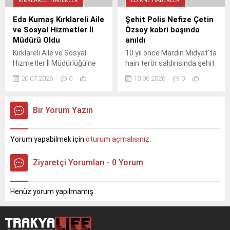
KIRKLARELI HABERLER
EDIRNE HABERLER
Eda Kumaş Kırklareli Aile
Şehit Polis Nefize Çetin
ve Sosyal Hizmetler İl
Özsoy kabri başında
Müdürü Oldu
anıldı
Kırklareli Aile ve Sosyal
10 yıl önce Mardin Midyat'ta
Hizmetler İl Müdürlüğü'ne
hain terör saldırısında şehit
atanan Eda Kumaş,
olan polis memuru Nefize
20.07.2026
0
10.06.2026
0
nezaket ziyareti
Çetin Özsoy, Edirne'deki
kapsamında önemli bir
kabri başında dualarla anıldı.
isimle bir araya geldi.
Vali Yunus Sezer törene
Bir Yorum Yazın
Görüşmede insan odaklı
katılarak şehidin ailesine
hizmet anlayışının
başsağlığı diledi.
geliştirilmesi için iş birliği
Yorum yapabilmek için
oturum açmalısınız
.
vurgusu yapıldı. Yeni
müdürün, şehirdeki sosyal
Ziyaretçi Yorumları - 0 Yorum
projelere ivme
kazandırması bekleniyor.
Henüz yorum yapılmamış.