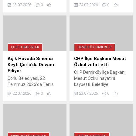
öncesinde belirtilen
arasında imzalanan
13.07.2026
0
24.07.2026
0
güzergâhlara araç park
protokolle, kentteki tüm
edilmemesi konusunda
binaların deprem envanteri
uyarı yaptı. Güvenlik ve
çıkarılacak. Proje, riskli
planlama açısından kritik
yapıları tespit ederek olası
olan bu yasak, çalışmaların
bir depremde can kaybını
aksamaması için hayata
önlemeyi amaçlıyor. Dijital
geçirildi. Vatandaşların
altyapıyla desteklenecek
ÇORLU HABERLER
DEMIRKÖY HABERLER
duyarlı olması istendi.
çalışma, afet yönetimine
ışık tutacak.
Açık Havada Sinema
CHP İlçe Başkanı Mesut
Keyfi Çorlu’da Devam
Özkul vefat etti
Ediyor
CHP Demirköy İlçe Başkanı
Çorlu Belediyesi, 22
Mesut Özkul hayatını
Temmuz 2026'da Tenis
kaybetti. Belediye
Kompleksi'nde ücretsiz açık
Başkanlığı taziye mesajı
22.07.2026
0
23.07.2026
0
hava sineması düzenliyor.
yayınlarken, siyasi camia
Çocuklar ve yetişkinler için
yasta. Özkul'un ani vefatı
keyifli bir yaz akşamı vaat
sevenlerini yasa boğdu.
eden etkinlik, belediyenin
sosyal medya hesabından
duyuruldu. Katılım ücretsiz
ve herkese açık.