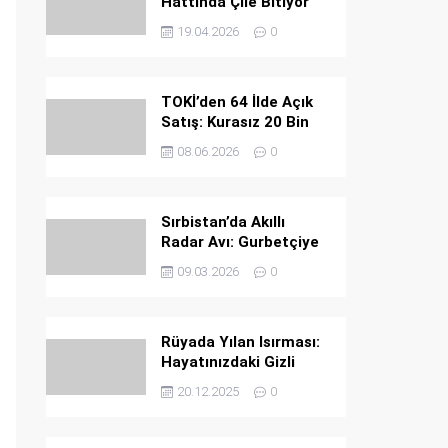
Hattında Çile Bitiyor
19.04.2026
0
TOKİ’den 64 İlde Açık
Satış: Kurasız 20 Bin
Konut Fırsatı
08.06.2026
0
Sırbistan’da Akıllı
Radar Avı: Gurbetçiye
Ağır Ceza
09.03.2026
0
Rüyada Yılan Isırması:
Hayatınızdaki Gizli
Tehlikeler ve Büyük
20.12.2025
0
Uyarılar