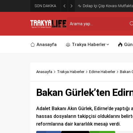
SON DAKİKA
Dolap İçi Çöp Kovası Mutfakta
Anasayfa
Trakya Haberler
Gün
Anasayfa
Trakya Haberler
Edirne Haberler
Bakan G
Bakan Gürlek’ten Edir
Adalet Bakanı Akın Gürlek, Edirne’de yaptığı
hassas dosyaların takipçisi olduklarını belirt
reformlarına dair kararlılık mesajı verdi.