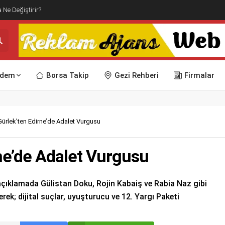
 Ne Değiştirir?
dem
Borsa Takip
Gezi Rehberi
Firmalar
ürlek’ten Edirne’de Adalet Vurgusu
ne’de Adalet Vurgusu
 açıklamada Gülistan Doku, Rojin Kabaiş ve Rabia Naz gibi
erek; dijital suçlar, uyuşturucu ve 12. Yargı Paketi