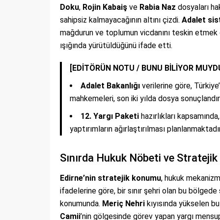
Doku
,
Rojin Kabaiş
ve
Rabia Naz
dosyaları h
sahipsiz kalmayacağının altını çizdi.
Adalet sis
mağdurun ve toplumun vicdanını teskin etmek 
ışığında yürütüldüğünü ifade etti.
[EDİTÖRÜN NOTU / BUNU BİLİYOR MUYD
Adalet Bakanlığı
verilerine göre, Türkiye
mahkemeleri, son iki yılda dosya sonuçlandır
12. Yargı Paketi
hazırlıkları kapsamında,
yaptırımların ağırlaştırılması planlanmaktadır
Sınırda Hukuk Nöbeti ve Strateji
Edirne’nin stratejik konumu
, hukuk mekanizma
ifadelerine göre, bir sınır şehri olan bu bölged
konumunda.
Meriç Nehri
kıyısında yükselen bu
Camii
’nin gölgesinde görev yapan yargı mensupl