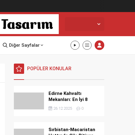
Edirne,
33
°C
Açık
Diğer Sayfalar
POPÜLER KONULAR
Edirne Kahvaltı
Mekanları: En İyi 8
Mekan
26.12.2025
0
Sırbistan-Macaristan