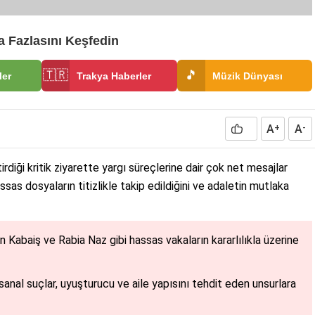
 Fazlasını Keşfedin
🇹🇷
🎵
ler
Trakya Haberler
Müzik Dünyası
A
A
+
-
rdiği kritik ziyarette yargı süreçlerine dair çok net mesajlar
sas dosyaların titizlikle takip edildiğini ve adaletin mutlaka
n Kabaiş ve Rabia Naz gibi hassas vakaların kararlılıkla üzerine
 sanal suçlar, uyuşturucu ve aile yapısını tehdit eden unsurlara