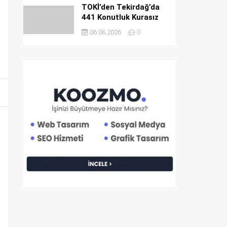
TOKİ’den Tekirdağ’da
441 Konutluk Kurasız
ve Ön Başvurusuz Dev
06.06.2026
0
Satış