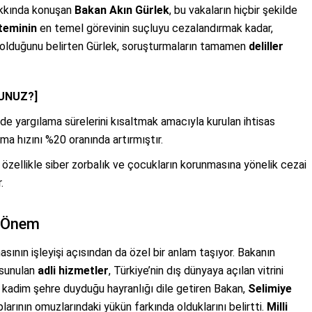
akkında konuşan
Bakan Akın Gürlek
, bu vakaların hiçbir şekilde
teminin
en temel görevinin suçluyu cezalandırmak kadar,
olduğunu belirten Gürlek, soruşturmaların tamamen
deliller
UNUZ?]
’de yargılama sürelerini kısaltmak amacıyla kurulan ihtisas
ma hızını %20 oranında artırmıştır.
 özellikle siber zorbalık ve çocukların korunmasına yönelik cezai
.
k Önem
sının işleyişi açısından da özel bir anlam taşıyor. Bakanın
e sunulan
adli hizmetler
, Türkiye’nin dış dünyaya açılan vitrini
 kadim şehre duyduğu hayranlığı dile getiren Bakan,
Selimiye
arının omuzlarındaki yükün farkında olduklarını belirtti.
Milli