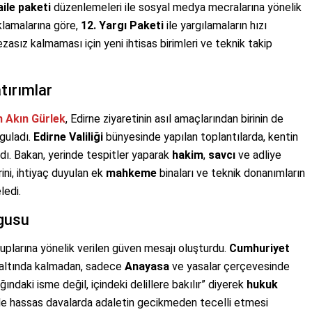
aile paketi
düzenlemeleri ile sosyal medya mecralarına yönelik
ıklamalarına göre,
12. Yargı Paketi
ile yargılamaların hızı
cezasız kalmaması için yeni ihtisas birimleri ve teknik takip
atırımlar
 Akın Gürlek
, Edirne ziyaretinin asıl amaçlarından birinin de
guladı.
Edirne Valiliği
bünyesinde yapılan toplantılarda, kentin
dı. Bakan, yerinde tespitler yaparak
hakim
,
savcı
ve adliye
rini, ihtiyaç duyulan ek
mahkeme
binaları ve teknik donanımların
ledi.
rgusu
uplarına yönelik verilen güven mesajı oluşturdu.
Cumhuriyet
ı altında kalmadan, sadece
Anayasa
ve yasalar çerçevesinde
ındaki isme değil, içindeki delillere bakılır” diyerek
hukuk
kle hassas davalarda adaletin gecikmeden tecelli etmesi