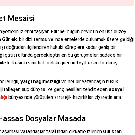
et Mesaisi
iyetlerin izlerini taşıyan
Edirne
, bugün devletin en üst düzey
n Gürlek
, bir dizi temas ve incelemelerde bulunmak üzere geldiği
ışı doğrudan ilgilendiren hukuki süreçlere kadar geniş bir
ği
çatısı altında gerçekleştirilen bu görüşmeler, sadece bir
vleti
ilkesinin sınır hattındaki gücünü teyit eden bir duruş
mel vurgu,
yargı bağımsızlığı
ve her bir vatandaşın hukuk
a dijitalleşen suç dünyası ve genç nesilleri tehdit eden
sosyal
lığı
bünyesinde yürütülen stratejik hazırlıklar, ziyaretin ana
Hassas Dosyalar Masada
aşaması vatandaşlar tarafından dikkatle izlenen
Gülistan