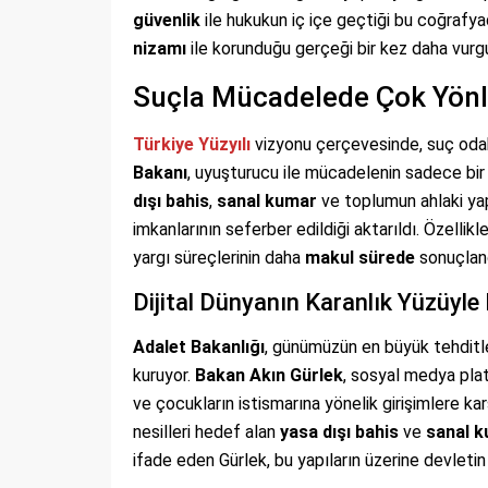
güvenlik
ile hukukun iç içe geçtiği bu coğrafyada
nizamı
ile korunduğu gerçeği bir kez daha vurgu
Suçla Mücadelede Çok Yönlü
Türkiye Yüzyılı
vizyonu çerçevesinde, suç odakl
Bakanı
, uyuşturucu ile mücadelenin sadece bir 
dışı bahis
,
sanal kumar
ve toplumun ahlaki ya
imkanlarının seferber edildiği aktarıldı. Özellikl
yargı süreçlerinin daha
makul sürede
sonuçland
Dijital Dünyanın Karanlık Yüzüyl
Adalet Bakanlığı
, günümüzün en büyük tehditler
kuruyor.
Bakan Akın Gürlek
, sosyal medya pla
ve çocukların istismarına yönelik girişimlere kar
nesilleri hedef alan
yasa dışı bahis
ve
sanal 
ifade eden Gürlek, bu yapıların üzerine devletin 