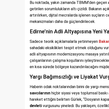
Bu noktada, yakın zamanda TBMM’den geçen
getirilen sorumlulukların altı çizildi. Bakanın aç
artırılırken, dijital mecralarda işlenen suçların 
mekanizmaları daha da güçlendirilecek.
Edirne’nin Adli Altyapısına Yeni Y
Sadece teorik açıklamalarla yetinmeyen
Bakan
sahadaki eksiklikleri tespit etmek olduğunu vur
adli altyapısının modernizasyonu masaya yatırıl
çalışanlarının çalışma koşullarını iyileştirecekle
en kısa sürede bölgeye kazandırılacağını müjde
Yargı Bağımsızlığı ve Liyakat Vu
Haberin odak noktalarından birini de yargı mens
savcılarının
hiçbir siyasi veya toplumsal bask
hareket ettiğini belirten Gürlek, “Dosyanın kapağ
devleti
vurgusunu yineledi. Bu yaklaşım, özelli