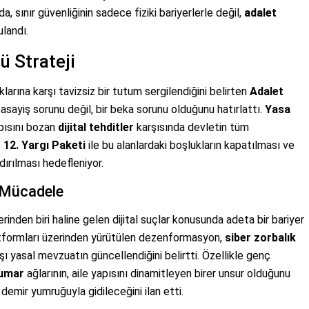
, sınır güvenliğinin sadece fiziki bariyerlerle değil,
adalet
landı.
 Strateji
arına karşı tavizsiz bir tutum sergilendiğini belirten
Adalet
asayiş sorunu değil, bir beka sorunu olduğunu hatırlattı.
Yasa
pısını bozan
dijital tehditler
karşısında devletin tüm
e
12. Yargı Paketi
ile bu alanlardaki boşlukların kapatılması ve
ırılması hedefleniyor.
e Mücadele
inden biri haline gelen dijital suçlar konusunda adeta bir bariyer
tformları üzerinden yürütülen dezenformasyon,
siber zorbalık
şı yasal mevzuatın güncellendiğini belirtti. Özellikle genç
kumar
ağlarının, aile yapısını dinamitleyen birer unsur olduğunu
demir yumruğuyla gidileceğini ilan etti.