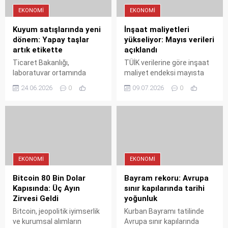
EKONOMI
EKONOMI
Kuyum satışlarında yeni
İnşaat maliyetleri
dönem: Yapay taşlar
yükseliyor: Mayıs verileri
artık etikette
açıklandı
Ticaret Bakanlığı,
TÜİK verilerine göre inşaat
laboratuvar ortamında
maliyet endeksi mayısta
üretilen kıymetli taşların
yıllık yüzde 29,84 arttı. İşçilik
24.06.2026
0
09.07.2026
0
satışında yeni bir dönem
maliyetlerindeki yüzde 32'lik
başlattı. Artık sentetik
yükseliş dikkat çekerken,
taşlar etiket ve
bina dışı yapılarda artış
sertifikalarda açıkça
yüzde 34,06'ya ulaştı.
belirtilecek, vitrinlerde doğal
Sektör temsilcileri, maliyet
taşlardan ayrı sunulacak.
baskısının projeleri
Bu düzenleme, tüketici
durdurabileceği uyarısında
EKONOMI
EKONOMI
mağduriyetini önlemeyi ve
bulunuyor.
sektörde şeffaflığı
Bitcoin 80 Bin Dolar
Bayram rekoru: Avrupa
artırmayı hedefliyor.
Kapısında: Üç Ayın
sınır kapılarında tarihi
Zirvesi Geldi
yoğunluk
Bitcoin, jeopolitik iyimserlik
Kurban Bayramı tatilinde
ve kurumsal alımların
Avrupa sınır kapılarında