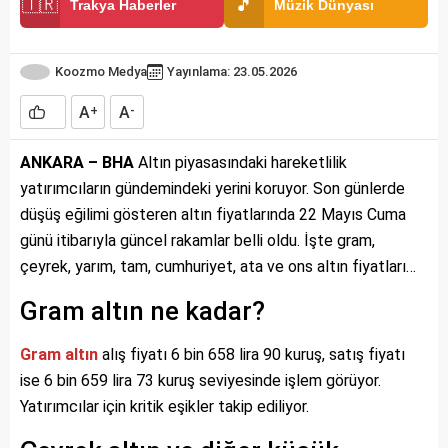
🇹🇷
🎵
Trakya Haberler
Müzik Dünyası
Koozmo Medya
Yayınlama: 23.05.2026
A
A
+
-
ANKARA – BHA
Altın piyasasındaki hareketlilik
yatırımcıların gündemindeki yerini koruyor. Son günlerde
düşüş eğilimi gösteren altın fiyatlarında 22 Mayıs Cuma
günü itibarıyla güncel rakamlar belli oldu. İşte gram,
çeyrek, yarım, tam, cumhuriyet, ata ve ons altın fiyatları…
Gram altın ne kadar?
Gram altın
alış fiyatı 6 bin 658 lira 90 kuruş, satış fiyatı
ise 6 bin 659 lira 73 kuruş seviyesinde işlem görüyor.
Yatırımcılar için kritik eşikler takip ediliyor.