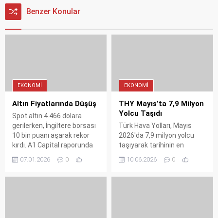
Benzer Konular
EKONOMI
EKONOMI
Altın Fiyatlarında Düşüş
THY Mayıs’ta 7,9 Milyon
Yolcu Taşıdı
Spot altın 4.466 dolara
gerilerken, İngiltere borsası
Türk Hava Yolları, Mayıs
10 bin puanı aşarak rekor
2026'da 7,9 milyon yolcu
kırdı. A1 Capital raporunda
taşıyarak tarihinin en
"Trump ile Monroe Doktrini
yüksek Mayıs ayı doluluk
07.01.2026
0
10.06.2026
0
geri döndü" vurgusu
oranına ulaştı. Kargo hacmi
yapılırken, nikel fiyatları
ise yüzde 8,6 arttı. İşte
yüzde 10 fırladı.
THY'nin rekor kıran trafik
sonuçları.