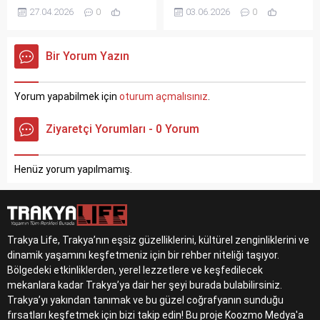
desteğiyle 80 bin dolar
günlük araç ve yolcu girişleri
27.04.2026
0
03.06.2026
0
sınırına dayandı. 31
tüm zamanların rekorunu
Ocak'tan bu yana en yüksek
kırdı. İpsala’da 2 bin 926
seviyesini gören kripto para
araçla, Hamzabeyli’de 1.871
Bir Yorum Yazın
birimi, MicroStrategy'nin
araçla, Pazarkule’de ise 4
milyar dolarlık alımıyla
bin 833 yolcuyla yeni
rüzgarı arkasına aldı.
zirvelere ulaşıldı. Ticaret
Yorum yapabilmek için
oturum açmalısınız
.
Bakanlığı, geçişlerin hızlı ve
güvenli sürmesi için
Ziyaretçi Yorumları - 0 Yorum
çalışmalarını sürdürüyor.
Henüz yorum yapılmamış.
Trakya Life, Trakya’nın eşsiz güzelliklerini, kültürel zenginliklerini ve
dinamik yaşamını keşfetmeniz için bir rehber niteliği taşıyor.
Bölgedeki etkinliklerden, yerel lezzetlere ve keşfedilecek
mekanlara kadar Trakya’ya dair her şeyi burada bulabilirsiniz.
Trakya’yı yakından tanımak ve bu güzel coğrafyanın sunduğu
fırsatları keşfetmek için bizi takip edin! Bu proje Koozmo Medya'a