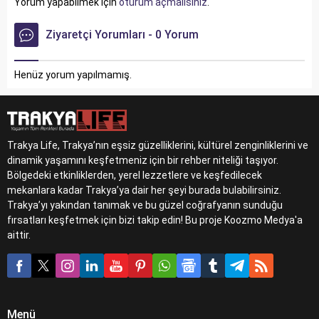
Yorum yapabilmek için
oturum açmalısınız
.
2027'de ilk SDV modelini
sunuyor.
piyasaya sürmeyi planlıyor.
Ziyaretçi Yorumları - 0 Yorum
Henüz yorum yapılmamış.
Trakya Life, Trakya’nın eşsiz güzelliklerini, kültürel zenginliklerini ve
dinamik yaşamını keşfetmeniz için bir rehber niteliği taşıyor.
Bölgedeki etkinliklerden, yerel lezzetlere ve keşfedilecek
mekanlara kadar Trakya’ya dair her şeyi burada bulabilirsiniz.
Trakya’yı yakından tanımak ve bu güzel coğrafyanın sunduğu
fırsatları keşfetmek için bizi takip edin! Bu proje Koozmo Medya'a
aittir.
Menü