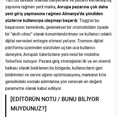
Tüm bu devasa finansal bariyerlere ve pazarın kemikleşmiş
yapısına rağmen yerli marka,
Avrupa pazarına çok daha
yeni giriş yapmasına rağmen Almanya’da şimdiden
yüzlerce kullanıcıya ulaşmayı başardı
. Togg’un bu
başarısının temelinde, geleneksel bir otomobilden ziyade
bir “akıllı cihaz” olarak konumlandırılması ve kullanıcı odaklı
dijital servisleri entegre etmesi yatıyor. Trumore dijital
platformu üzerinden yürütülen uçtan uca kullanıcı
deneyimi, Avrupalı tüketicilere yeni nesil bir mobilite
felsefesi sunuyor. Pazara giriş stratejisinin ilk ve en önemli
halkası olarak belirlenen bu bölgede, kullanıcıların geri
bildirimleri ve servis ağının optimizasyonu, markanın kıta
genelindeki sonraki adımlarına yön verecek en değerli
parametre olarak kabul ediliyor.
[EDİTÖRÜN NOTU / BUNU BİLİYOR
MUYDUNUZ?]