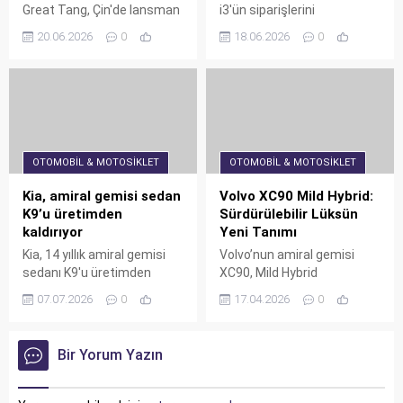
Great Tang, Çin'de lansman
i3'ün siparişlerini
öncesi 150 bin sipariş
beklenenden aylar önce, bu
20.06.2026
0
18.06.2026
0
alarak rekor kırdı. 950 km
hafta içinde açıyor. 440 mil
menzil ve 5 dakikada şarj
menzil ve 10 dakikada 250
gibi özellikler sunan araç,
mil şarj imkanı sunan i3,
2026 sonunda Avrupa'da
güçlü talep nedeniyle erken
satışa sunulacak.
yola çıkıyor. Fiyatının 50.000-
Mercedes, BMW ve Audi gibi
55.000 dolar arasında
premium markalarla
olması beklenen model,
OTOMOBIL & MOTOSIKLET
OTOMOBIL & MOTOSIKLET
rekabet edecek olan bu dev
Neue Klasse teknolojisiyle
elektrikli SUV, uygun
dikkat çekiyor.
Kia, amiral gemisi sedan
Volvo XC90 Mild Hybrid:
fiyatıyla dikkat çekiyor.
K9’u üretimden
Sürdürülebilir Lüksün
kaldırıyor
Yeni Tanımı
Kia, 14 yıllık amiral gemisi
Volvo’nun amiral gemisi
sedanı K9'u üretimden
XC90, Mild Hybrid
kaldırıyor. Satışlar 2022'den
teknolojisiyle hem
07.07.2026
0
17.04.2026
0
bu yana hızla düşerken,
performansı hem de
şirket kaynaklarını EV4, EV5
verimliliği yeniden
gibi uygun fiyatlı elektrikli
tanımlıyor. 48V elektrik
Bir Yorum Yazın
araçlara yönlendiriyor. Kia
desteğiyle donatılan
ayrıca yazılım tanımlı
premium SUV, lüks ve
araçlara geçiş yaparak
sürdürülebilirliği bir arada