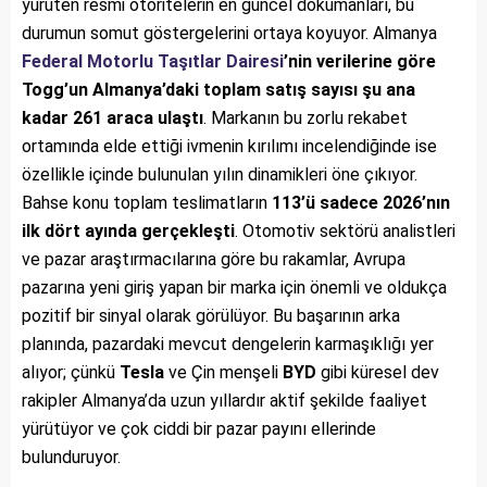
yürüten resmi otoritelerin en güncel dokümanları, bu
durumun somut göstergelerini ortaya koyuyor. Almanya
Federal Motorlu Taşıtlar Dairesi
’nin verilerine göre
Togg’un Almanya’daki toplam satış sayısı şu ana
kadar 261 araca ulaştı
. Markanın bu zorlu rekabet
ortamında elde ettiği ivmenin kırılımı incelendiğinde ise
özellikle içinde bulunulan yılın dinamikleri öne çıkıyor.
Bahse konu toplam teslimatların
113’ü sadece 2026’nın
ilk dört ayında gerçekleşti
. Otomotiv sektörü analistleri
ve pazar araştırmacılarına göre bu rakamlar, Avrupa
pazarına yeni giriş yapan bir marka için önemli ve oldukça
pozitif bir sinyal olarak görülüyor. Bu başarının arka
planında, pazardaki mevcut dengelerin karmaşıklığı yer
alıyor; çünkü
Tesla
ve Çin menşeli
BYD
gibi küresel dev
rakipler Almanya’da uzun yıllardır aktif şekilde faaliyet
yürütüyor ve çok ciddi bir pazar payını ellerinde
bulunduruyor.