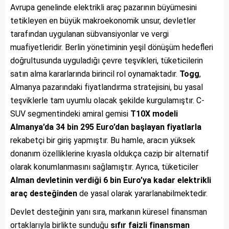
Avrupa genelinde elektrikli araç pazarının büyümesini
tetikleyen en büyük makroekonomik unsur, devletler
tarafından uygulanan sübvansiyonlar ve vergi
muafiyetleridir. Berlin yönetiminin yeşil dönüşüm hedefleri
doğrultusunda uyguladığı çevre teşvikleri, tüketicilerin
satın alma kararlarında birincil rol oynamaktadır.
Togg
,
Almanya pazarındaki fiyatlandırma stratejisini, bu yasal
teşviklerle tam uyumlu olacak şekilde kurgulamıştır. C-
SUV segmentindeki amiral gemisi
T10X modeli
Almanya’da 34 bin 295 Euro’dan başlayan fiyatlarla
rekabetçi bir giriş yapmıştır. Bu hamle, aracın yüksek
donanım özelliklerine kıyasla oldukça cazip bir alternatif
olarak konumlanmasını sağlamıştır. Ayrıca, tüketiciler
Alman devletinin verdiği 6 bin Euro’ya kadar elektrikli
araç desteğinden
de yasal olarak yararlanabilmektedir.
Devlet desteğinin yanı sıra, markanın küresel finansman
ortaklarıyla birlikte sunduğu
sıfır faizli finansman