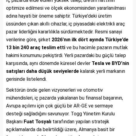
İç pazarda elde edilen yüksek talep, üretim hattının
optimize edilmesi ve ölçek ekonomisinden yararlanılması
adına hayati bir öneme sahiptir. Türkiye’deki üretim
üssünden çıkan akıllı cihazlar, iç piyasadaki elektrikli araç
pazar liderliğini kararlılıkla sürdürmektedir. Resmi sanayi
verilerine göre, şirket
2026’nın ilk dört ayında Türkiye’de
13 bin 240 araç teslim etti
ve bu hacimle pazarın mutlak
hakimi konumunu pekiştirdi. Yerli pazardaki bu güçlü talep
karşısında, aynı dönemde küresel devler
Tesla ve BYD’nin
satışları daha düşük seviyelerde
kalarak yerli markanın
gerisinde listelendi.
Sektörün önde gelen vizyonerleri ve otomotiv
mühendisleri, iç pazarda yakalanan bu finansal başarının,
Avrupa açılımı için çok güçlü bir AR-GE ve sermaye
desteği sağladığını savunuyor. Togg Yönetim Kurulu
Başkanı
Fuat Tosyalı
tarafından yapılan stratejik
açıklamalarda da belirtildiği üzere, Almanya basit bir