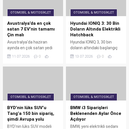
OTOMOBIL & MOTOSIKLET
OTOMOBIL & MOTOSIKLET
Avustralya’da en çok
Hyundai IONIQ 3: 30 Bin
satan 7 EV’nin tamamı
Doların Altında Elektrikli
Çin malı
Hatchback
Avustralya'da haziran
Hyundai IONIQ 3, 30 bin
ayında en çok satan yedi
doların altındaki başlangıç
elektrikli aracın tamamı Çin
fiyatıyla şimdiden rekor
11.07.2026
0
13.07.2026
0
malı: BYD, Geely, MG ve
düzeyde ilgi topluyor. Yeni
hatta Tesla Model Y bile
Pleos Connect bilgi-eğlence
Şanghay'da üretildi. Bu
sistemi ve 496 km menzil
durum, Çin'in EV pazarındaki
sunan elektrikli hatchback,
hakimiyetini ve Japonya'nın
Avrupa'da uygun fiyatlı EV
geride kalışını gözler önüne
arayanlar için ideal bir
seriyor.
seçenek.
OTOMOBIL & MOTOSIKLET
OTOMOBIL & MOTOSIKLET
BYD’nin lüks SUV’u
BMW i3 Siparişleri
Tang’a 150 bin sipariş,
Beklenenden Aylar Önce
şimdi Avrupa yolu
Açılıyor
BYD'nin lüks SUV modeli
BMW, yeni elektrikli sedanı