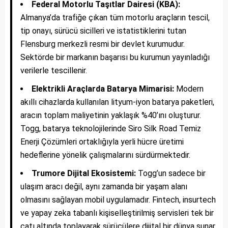
Federal Motorlu Taşıtlar Dairesi (KBA):
Almanya’da trafiğe çıkan tüm motorlu araçların tescil,
tip onayı, sürücü sicilleri ve istatistiklerini tutan
Flensburg merkezli resmi bir devlet kurumudur.
Sektörde bir markanın başarısı bu kurumun yayınladığı
verilerle tescillenir.
Elektrikli Araçlarda Batarya Mimarisi:
Modern
akıllı cihazlarda kullanılan lityum-iyon batarya paketleri,
aracın toplam maliyetinin yaklaşık %40’ını oluşturur.
Togg, batarya teknolojilerinde Siro Silk Road Temiz
Enerji Çözümleri ortaklığıyla yerli hücre üretimi
hedeflerine yönelik çalışmalarını sürdürmektedir.
Trumore Dijital Ekosistemi:
Togg’un sadece bir
ulaşım aracı değil, aynı zamanda bir yaşam alanı
olmasını sağlayan mobil uygulamadır. Fintech, insurtech
ve yapay zeka tabanlı kişiselleştirilmiş servisleri tek bir
çatı altında toplayarak sürücülere dijital bir dünya sunar.