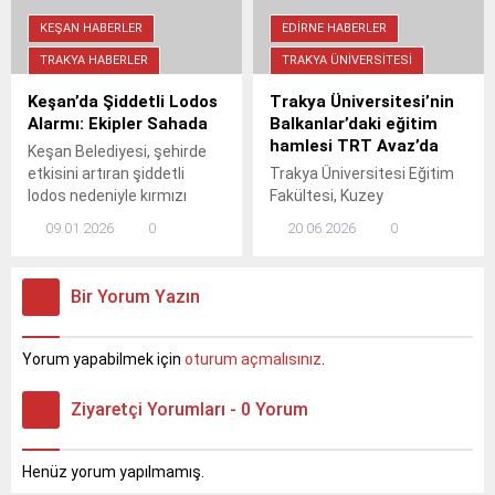
sohbetlerin edildiği ziyaret
sonrası belediyeden
KEŞAN HABERLER
EDIRNE HABERLER
teşekkür mesajı yayımlandı.
TRAKYA HABERLER
TRAKYA ÜNIVERSITESI
Keşan’da Şiddetli Lodos
Trakya Üniversitesi’nin
Alarmı: Ekipler Sahada
Balkanlar’daki eğitim
hamlesi TRT Avaz’da
Keşan Belediyesi, şehirde
etkisini artıran şiddetli
Trakya Üniversitesi Eğitim
lodos nedeniyle kırmızı
Fakültesi, Kuzey
alarma geçti. İtfaiye ekipleri
Makedonya’daki soydaş
09.01.2026
0
20.06.2026
0
teyakkuza geçerken,
öğretmenler için
vatandaşlara "çatı uçması
düzenlediği Mesleki Gelişim
ve ağaç devrilmesi" riskine
Eğitim Programı ile TRT
Bir Yorum Yazın
karşı zorunlu olmadıkça
Avaz ekranlarında yer aldı.
dışarı çıkmayın uyarısı
Rektör Yardımcısı Prof. Dr.
yapıldı.
Eylem Bayır, programın
Yorum yapabilmek için
oturum açmalısınız
.
detaylarını anlattı. Bu iş
birliği, Balkanlar’daki eğitim
Ziyaretçi Yorumları - 0 Yorum
ve kültür bağlarını
güçlendirmeyi hedefliyor.
Henüz yorum yapılmamış.