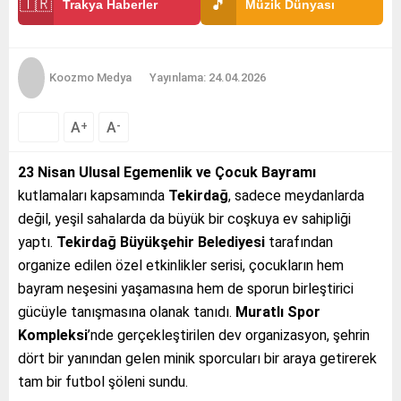
🇹🇷
🎵
Trakya Haberler
Müzik Dünyası
Koozmo Medya
Yayınlama: 24.04.2026
A
A
+
-
23 Nisan Ulusal Egemenlik ve Çocuk Bayramı
kutlamaları kapsamında
Tekirdağ
, sadece meydanlarda
değil, yeşil sahalarda da büyük bir coşkuya ev sahipliği
yaptı.
Tekirdağ Büyükşehir Belediyesi
tarafından
organize edilen özel etkinlikler serisi, çocukların hem
bayram neşesini yaşamasına hem de sporun birleştirici
gücüyle tanışmasına olanak tanıdı.
Muratlı Spor
Kompleksi
’nde gerçekleştirilen dev organizasyon, şehrin
dört bir yanından gelen minik sporcuları bir araya getirerek
tam bir futbol şöleni sundu.