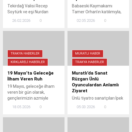
Tekirdağ Valisi Recep
Babaeski Kaymakamı
Soytürk ve eşi Nurdan
Tamer Orhan’ın katılımıyla,
Soytürk, emniyet mensubu
genç girişimci Ceren
26.02.2026
0
02.05.2026
0
şehit yakınları ve gazilerle
Mutlu’ya ait "Buketim
Polisevinde düzenlenen
Seninle" işletmesi törenle
iftarda buluştu. Hacivat-
hizmete açıldı. Tören,
Karagöz gösterisiyle
ilçedeki yerel ticaretin
renklenen gecede birlik ve
gelişimi adına anlamlı bir
beraberlik mesajları verildi.
buluşmaya sahne oldu.
TRAKYA HABERLER
MURATLI HABER
KIRKLARELI HABERLER
TRAKYA HABERLER
19 Mayıs’ta Geleceğe
Muratlı’da Sanat
İlham Veren Ruh
Rüzgarı Ünlü
Oyunculardan Anlamlı
19 Mayıs, geleceğe ilham
Ziyaret
veren bir gün olarak,
gençlerimizin azmiyle
Ünlü tiyatro sanatçıları İpek
ülkemizi daha ileriye taşıyor.
Tenolcay ve Serdar
18.05.2026
0
05.03.2026
0
Bu ruhu yaşatmak,
Sevtekin, Muratlı
hepimizin ortak görevi.
Belediyesi'ne nezaket
ziyaretinde bulundu. Sanat
ve kültür üzerine