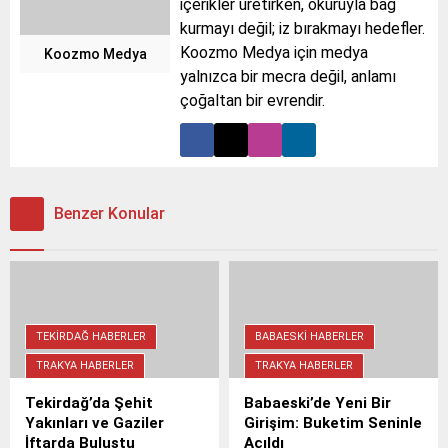
içerikler üretirken, okuruyla bağ
kurmayı değil; iz bırakmayı hedefler.
Koozmo Medya için medya
Koozmo Medya
yalnızca bir mecra değil, anlamı
çoğaltan bir evrendir.
Benzer Konular
TEKIRDAĞ HABERLER
BABAESKI HABERLER
TRAKYA HABERLER
TRAKYA HABERLER
Tekirdağ’da Şehit
Babaeski’de Yeni Bir
Yakınları ve Gaziler
Girişim: Buketim Seninle
İftarda Buluştu
Açıldı