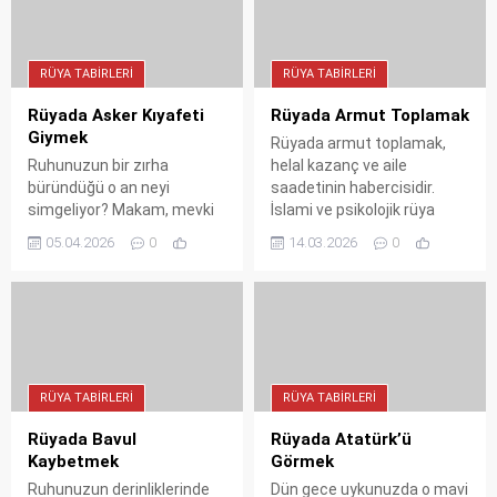
nereye çıktığını öğrenin.
aydınlığa çıkan, size büyük
müjdeler getiren gizemli
kapılarını hep birlikte
RÜYA TABIRLERI
RÜYA TABIRLERI
aralıyoruz!
Rüyada Asker Kıyafeti
Rüyada Armut Toplamak
Giymek
Rüyada armut toplamak,
Ruhunuzun bir zırha
helal kazanç ve aile
büründüğü o an neyi
saadetinin habercisidir.
simgeliyor? Makam, mevki
İslami ve psikolojik rüya
ve ilahi korumanın işareti
tabirleriyle armut
05.04.2026
0
14.03.2026
0
olan asker kıyafeti rüyasını
toplamanın gizemli
tüm detaylarıyla analiz
anlamlarını keşfedin.
ettik.
RÜYA TABIRLERI
RÜYA TABIRLERI
Rüyada Bavul
Rüyada Atatürk’ü
Kaybetmek
Görmek
Ruhunuzun derinliklerinde
Dün gece uykunuzda o mavi