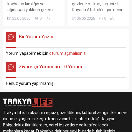
kaybolan kimliğin ve
gözlerle mi karşılaştınız?
ağırlaşan yüklerin gizemli
Rüyada Atatürk'ü görmenin
uyarısı! Rüyada bavul
hayatınızdaki devrimsel
22.05.2026
0
05.05.2026
0
kaybetmek, duygusal bir
anlamlarını keşfetmeye
arayışın ve
hazır olun!
sorumluluklarınızı yeniden
Bir Yorum Yazın
gözden geçirmeniz
gerektiğinin en net manevi
işaretidir. Kadim alimlerin
Yorum yapabilmek için
oturum açmalısınız
.
yorumlarıyla sırrı çözün.
Ziyaretçi Yorumları - 0 Yorum
Henüz yorum yapılmamış.
Trakya Life, Trakya’nın eşsiz güzelliklerini, kültürel zenginliklerini ve
dinamik yaşamını keşfetmeniz için bir rehber niteliği taşıyor.
Bölgedeki etkinliklerden, yerel lezzetlere ve keşfedilecek
mekanlara kadar Trakya’ya dair her şeyi burada bulabilirsiniz.