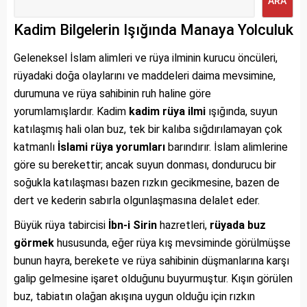
ARA
Kadim Bilgelerin Işığında Manaya Yolculuk
Geleneksel İslam alimleri ve rüya ilminin kurucu öncüleri,
rüyadaki doğa olaylarını ve maddeleri daima mevsimine,
durumuna ve rüya sahibinin ruh haline göre
yorumlamışlardır. Kadim
kadim rüya ilmi
ışığında, suyun
katılaşmış hali olan buz, tek bir kalıba sığdırılamayan çok
katmanlı
İslami rüya yorumları
barındırır. İslam alimlerine
göre su berekettir; ancak suyun donması, dondurucu bir
soğukla katılaşması bazen rızkın gecikmesine, bazen de
dert ve kederin sabırla olgunlaşmasına delalet eder.
Büyük rüya tabircisi
İbn-i Sirin
hazretleri,
rüyada buz
görmek
hususunda, eğer rüya kış mevsiminde görülmüşse
bunun hayra, berekete ve rüya sahibinin düşmanlarına karşı
galip gelmesine işaret olduğunu buyurmuştur. Kışın görülen
buz, tabiatın olağan akışına uygun olduğu için rızkın