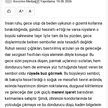
Koozmo Medya
Yayınlama: 19.05.2026
A
A
+
-
İnsan ruhu, gece olup da beden uykunun o gizemli kollarına
bırakıldığında, gündüz hasıraltı ettiği ne varsa rüyaların o
büyülü sahnesine taşır. İşte tam da bu yüzden, gece
düşlerimizde beliren semboller asla tesadüfi değildir.
Ruhun sessiz çığlıkları, bastırılmış arzuları ya da geleceğe
dair sezgisel fısıltıları rüya aleminin diliyle konuşur. Bu
gece sizin payınıza düşen, parmak uçlarınızı sızlatan, hem
dondurucu hem de erimeye yüz tuttuğunda hayat veren bir
sembol oldu:
rüyada buz görmek
. Bu büyüleyici sembol,
ilk bakışta hissettirdiği o soğuk ve mesafeli tavrın ardında,
aslında hayatınızın dönüm noktalarına, duygusal kilitlerinize
ve geleceğe dair çok güçlü
manevi işaret
barındıran
katmanlara sahiptir. Şimdi, zihninizin koridorlarında bir
yolculuğa çıkmaya ve bu dondurucu düşü, kadim bilgelerin