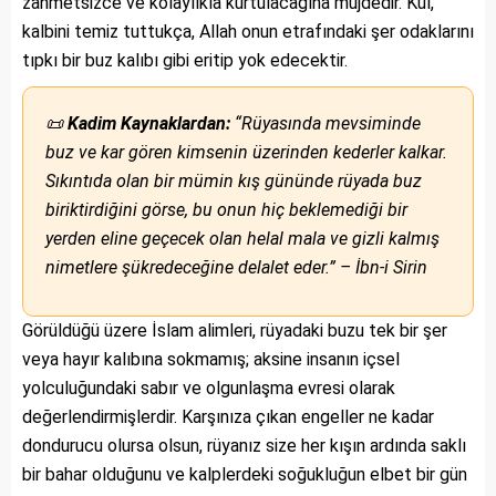
zahmetsizce ve kolaylıkla kurtulacağına müjdedir. Kul,
kalbini temiz tuttukça, Allah onun etrafındaki şer odaklarını
tıpkı bir buz kalıbı gibi eritip yok edecektir.
📜
Kadim Kaynaklardan:
“Rüyasında mevsiminde
buz ve kar gören kimsenin üzerinden kederler kalkar.
Sıkıntıda olan bir mümin kış gününde rüyada buz
biriktirdiğini görse, bu onun hiç beklemediği bir
yerden eline geçecek olan helal mala ve gizli kalmış
nimetlere şükredeceğine delalet eder.” – İbn-i Sirin
Görüldüğü üzere İslam alimleri, rüyadaki buzu tek bir şer
veya hayır kalıbına sokmamış; aksine insanın içsel
yolculuğundaki sabır ve olgunlaşma evresi olarak
değerlendirmişlerdir. Karşınıza çıkan engeller ne kadar
dondurucu olursa olsun, rüyanız size her kışın ardında saklı
bir bahar olduğunu ve kalplerdeki soğukluğun elbet bir gün