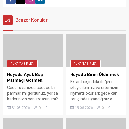
Benzer Konular
RÜYA TABIRLERI
RÜYA TABIRLERI
Rüyada Ayak Baş
Rüyada Birini Öldürmek
Parmağı Görmek
Ekran başındaki değerli
Gece rüyanızda sadece bir
izleyicilerimiz ve sitemizin
parmak mı gördünüz, yoksa
kıymetli okurları; gece kan
kaderinizin yeni rotasını mı?
ter içinde uyandığınız o
Rüyada ayak baş parmağı
sarsıcı rüyanın ardındaki
31.03.2026
0
19.06.2026
0
görmenin ardındaki sırları,
gerçek sırrı çözmeye hazır
İbn-i Sirin ve Nablusi'nin
mısınız? Bugün rüyada birini
kadim yorumlarıyla
öldürmek vizyonunun
keşfedin; adımlarınızın
karanlık görünen ama