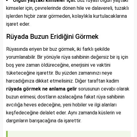
Olgun yaştaki kimseler için:
Buz rüyası olgun yaştaki
kimseler için, çevrelerinde dönen hile ve dalavereli, tuzaklı
işlerden hiçbir zarar görmeden, kolaylıkla kurtulacaklarına
işaret eder.
Rüyada Buzun Eridiğini Görmek
Rüyasında eriyen bir buz görmek, iki farklı şekilde
yorumlanabilir. Bir yönüyle rüya sahibinin değersiz bir iş için
boş yere zaman öldüreceğine, enerjisini ve vaktini
tüketeceğine işarettir. Bu yüzden zamanınızı neye
harcadığınıza dikkat etmelisiniz. Diğer taraftan kadim
rüyada görmek ne anlama gelir
sorusunun cevabı olarak
buzun erimesi; dostların azalacağına fakat rüya sahibinin
avcılığa heves edeceğine, yeni hobiler ve ilgi alanları
keşfedeceğine delalet eder. Aynı zamanda küslerin ve
dargınların barışacağına da işarettir.