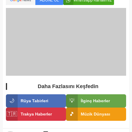
ABONE OL
Whatsapp Kanalımız
Daha Fazlasını Keşfedin
🌙
💡
Rüya Tabirleri
İlginç Haberler
🇹🇷
🎵
Trakya Haberler
Müzik Dünyası