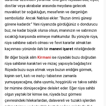
dostlar veya akrabalar arasında meydana gelecek
muvakkat bir soğukluğun, mesafenin ve dargınlığın
sembolüdür. Ancak Nablusi ekler: “Buzun ömrü güneşi
görene kadardır.” Yani rüyanızda gördüğünüz o dondurucu
buz, ne kadar büyük olursa olsun, imanınızın ve sabrınızın
sıcaklığı karşısında erimeye mahkumdur. Bu yönüyle rüya,
rüya sahibine sabırlı olması ve fevri kararlar almaktan
kaçınması yönünde ilahi bir
manevi işaret
niteliğindedir.
Bir diğer büyük alim
Kirmani
ise rüyadaki buzu doğrudan
rüya sahibinin karakteri ve mizaç yapısıyla bağdaştırır.
Rüyada buzu suya atmak veya buzun eridiğini görmek,
kişinin sert, katı ve inatçı tabiatının zamanla
yumuşayacağına, daha uyumlu, hoşgörülü ve takva sahibi
bir mümine dönüşeceğine delalet eder. Eğer rüya sahibi
olgun yaştaki bir kimse ise, rüyada buz görmesi
çevresindeki hilekarlardan, dalavereli ve tuzaklı işlerden