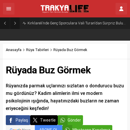
Kırklareli’nde Genç Sporculara Vali Turan’dan Sürpriz Buluşma
Anasayfa
Rüya Tabirleri
Rüyada Buz Görmek
Rüyada Buz Görmek
Rüyanızda parmak uçlarınızı sızlatan o dondurucu buzu
mu gördünüz? Kadim alimlerin ilmi ve modern
psikolojinin ışığında, hayatınızdaki buzların ne zaman
eriyeceğini keşfedin!
Paylaş
Tweetle
Gönder