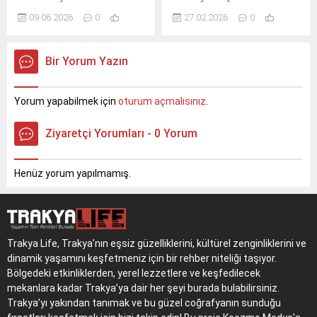
dikkat çekerek partinin
Akın, Susurluk iftar
09.06.2026
0
27.02.2026
0
hukuki süreci kalabalıkların
programının ardından
gürültüsüne bırakmaması
itfaiye personeliyle
gerektiğini söyledi. Bahçeli,
buluşarak telsizden moral
Bir Yorum Yazın
'Ülke gündemi, siyasi
anonsu geçti; ilçe
partilerin iç hesaplarının
protokolüyle istişarelerde
yükünü taşıyacak bir hamal
bulundu.
Yorum yapabilmek için
oturum açmalısınız
.
değil' ifadelerini kullandı.
Ziyaretçi Yorumları - 0 Yorum
Henüz yorum yapılmamış.
Trakya Life, Trakya’nın eşsiz güzelliklerini, kültürel zenginliklerini ve
dinamik yaşamını keşfetmeniz için bir rehber niteliği taşıyor.
Bölgedeki etkinliklerden, yerel lezzetlere ve keşfedilecek
mekanlara kadar Trakya’ya dair her şeyi burada bulabilirsiniz.
Trakya’yı yakından tanımak ve bu güzel coğrafyanın sunduğu