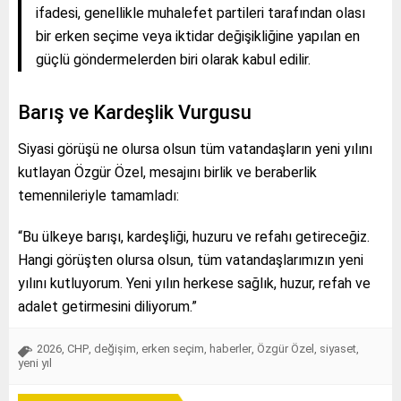
ifadesi, genellikle muhalefet partileri tarafından olası
bir erken seçime veya iktidar değişikliğine yapılan en
güçlü göndermelerden biri olarak kabul edilir.
Barış ve Kardeşlik Vurgusu
Siyasi görüşü ne olursa olsun tüm vatandaşların yeni yılını
kutlayan Özgür Özel, mesajını birlik ve beraberlik
temennileriyle tamamladı:
“Bu ülkeye barışı, kardeşliği, huzuru ve refahı getireceğiz.
Hangi görüşten olursa olsun, tüm vatandaşlarımızın yeni
yılını kutluyorum. Yeni yılın herkese sağlık, huzur, refah ve
adalet getirmesini diliyorum.”
2026
,
CHP
,
değişim
,
erken seçim
,
haberler
,
Özgür Özel
,
siyaset
,
yeni yıl