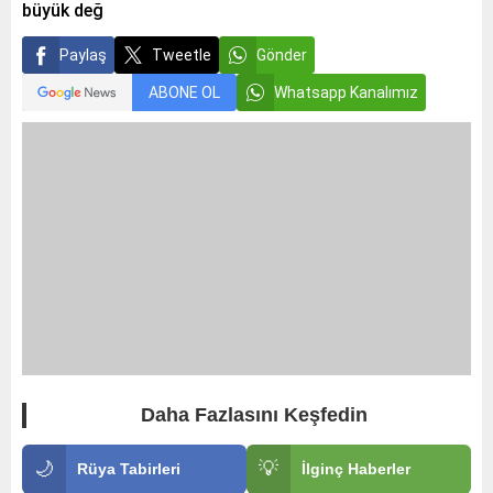
büyük değ
Paylaş
Tweetle
Gönder
ABONE OL
Whatsapp Kanalımız
Daha Fazlasını Keşfedin
🌙
💡
Rüya Tabirleri
İlginç Haberler