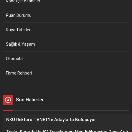
Nöbetçi Eczaneler
Puan Durumu
Rüya Tabirleri
Sağlık & Yaşam
Otomobil
Firma Rehberi
Son Haberler
NKÜ Rektörü TVNET’te Adaylarla Buluşuyor
Tesla, Kanada’da EV Teşvikinden Men Edilmesine Dava Açtı