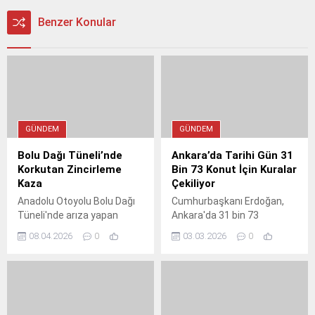
Benzer Konular
GÜNDEM
GÜNDEM
Bolu Dağı Tüneli’nde
Ankara’da Tarihi Gün 31
Korkutan Zincirleme
Bin 73 Konut İçin Kuralar
Kaza
Çekiliyor
Anadolu Otoyolu Bolu Dağı
Cumhurbaşkanı Erdoğan,
Tüneli'nde arıza yapan
Ankara'da 31 bin 73
otomobile tırın çarpması
konutun kura çekim
08.04.2026
0
03.03.2026
0
sonucu meydana gelen
töreninde konuştu.
zincirleme kazada 1'i çocuk
Erdoğan, konut müjdelerinin
5 kişi yaralandı. Kaza
yanı sıra öğretmenlere
nedeniyle Ankara yönünde
yönelik şiddete karşı sert
trafik uzun süre aksadı.
mesajlar verdi.