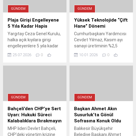
GÜNDEM
GÜNDEM
Plaja Girişi Engelleyene
Yüksek Teknolojide “Çift
5 Yıla Kadar Hapis
Hane” Dönemi
Yargıtay Ceza Genel Kurulu,
Cumhurbaşkanı Yardımcısı
halka açık kıyılara girişi
Cevdet Yılmaz, Kasım ayı
engelleyenlere 5 yıla kadar
sanayi üretiminin %2,5
hapis cezası verilmesine
arttığını açıkladı. Yüksek
25.07.2026
0
10.01.2026
0
hükmetti. Karar, özel plaj
teknolojili ürünlerdeki çift
işletmelerinin vatandaşları
haneli büyümeye dikkat
tehdit ederek
çeken Yılmaz, YTAK ve
uzaklaştırmasını 'kişiyi
HİT30 teşvikleriyle
hürriyetinden yoksun kılma'
sanayideki dönüşümün ve
suçu kapsamında
cari açıktaki düşüşün
değerlendirdi. İşte emsal
süreceğini vurguladı.
GÜNDEM
GÜNDEM
niteliğindeki kararın
detayları ve vatandaşların
Bahçeli’den CHP’ye Sert
Başkan Ahmet Akın
hakları.
Uyarı: Hukuki Süreci
Susurluk’ta Gönül
Kalabalıklara Bırakmayın
Sofrasına Konuk Oldu
MHP lideri Devlet Bahçeli,
Balıkesir Büyükşehir
CHP'deki yönetim krizine
Belediye Başkanı Ahmet