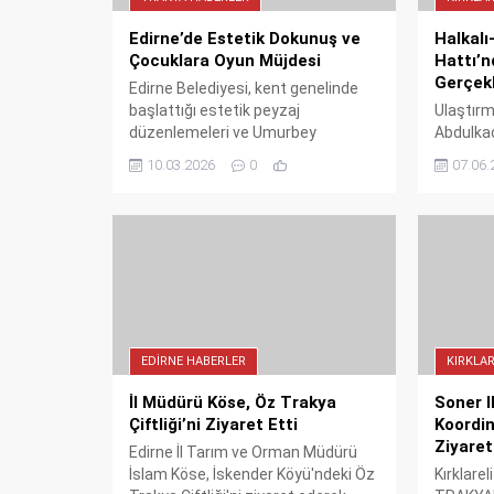
Edirne’de Estetik Dokunuş ve
Halkalı
Çocuklara Oyun Müjdesi
Hattı’n
Gerçekl
Edirne Belediyesi, kent genelinde
başlattığı estetik peyzaj
Ulaştırm
düzenlemeleri ve Umurbey
Abdulkadi
Mahallesi'ne kazandırılan yeni
Kapıkule 
10.03.2026
0
07.06.
çocuk oyun alanı ile şehre taze bir
Çerkezk
nefes aldırdı.
sürüşüne
açılan ö
olarak y
kapasite
Test sü
gelişimi
adımın h
EDIRNE HABERLER
KIRKLAR
İl Müdürü Köse, Öz Trakya
Soner I
Çiftliği’ni Ziyaret Etti
Koordin
Ziyaret
Edirne İl Tarım ve Orman Müdürü
İslam Köse, İskender Köyü'ndeki Öz
Kırklarel