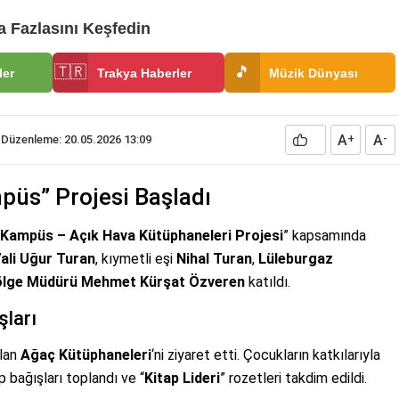
 Fazlasını Keşfedin
🇹🇷
🎵
ler
Trakya Haberler
Müzik Dünyası
A
A
Düzenleme: 20.05.2026 13:09
+
-
üs” Projesi Başladı
Kampüs – Açık Hava Kütüphaneleri Projesi
” kapsamında
ali Uğur Turan
, kıymetli eşi
Nihal Turan
,
Lüleburgaz
lge Müdürü Mehmet Kürşat Özveren
katıldı.
şları
ulan
Ağaç Kütüphaneleri
‘ni ziyaret etti. Çocukların katkılarıyla
 bağışları toplandı ve “
Kitap Lideri
” rozetleri takdim edildi.