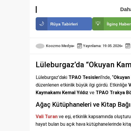
Daha
🌙
💡
Rüya Tabirleri
İlginç Haber
Koozmo Medya
Yayınlama: 19.05.2026
Lüleburgaz’da “Okuyan Kamp
Lüleburgaz’daki
TPAO Tesisleri
‘nde, “
Okuyan 
düzenlenen etkinlik büyük ilgi gördü. Etkinliğe
V
Kaymakamı Kemal Yıldız
ve
TPAO Trakya Bö
Ağaç Kütüphaneleri ve Kitap Bağı
Vali Turan
ve eşi, etkinlik kapsamında oluştur
hayat bulan bu açık hava kütüphanelerinde kitap