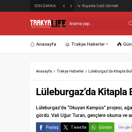
SON DAKİKA
Rüyada Cadı Görmek
Anasayfa
Trakya Haberler
Gün
Anasayfa
Trakya Haberler
Lüleburgaz’da Kitapla B
Lüleburgaz’da Kitapla
Lüleburgaz’da “Okuyan Kampüs” projesi, ağaç 
gördü. Vali Uğur Turan, gençlere okuma ve a
Paylaş
Tweetle
Gönder