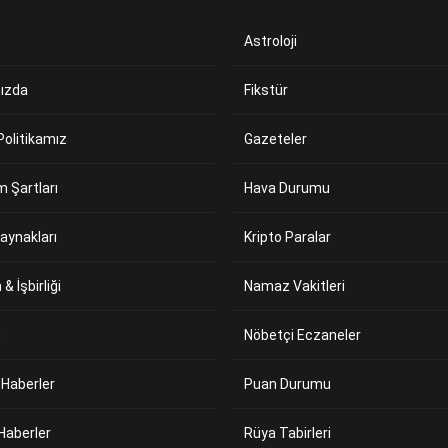
Astroloji
ızda
Fikstür
 Politikamız
Gazeteler
m Şartları
Hava Durumu
aynakları
Kripto Paralar
& İşbirliği
Namaz Vakitleri
m
Nöbetçi Eczaneler
 Haberler
Puan Durumu
Haberler
Rüya Tabirleri