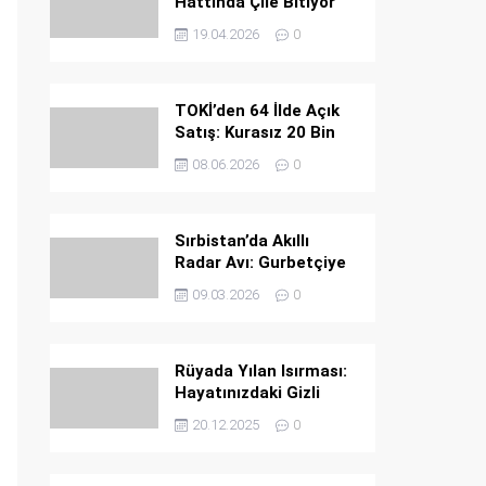
Hattında Çile Bitiyor
19.04.2026
0
TOKİ’den 64 İlde Açık
Satış: Kurasız 20 Bin
Konut Fırsatı
08.06.2026
0
Sırbistan’da Akıllı
Radar Avı: Gurbetçiye
Ağır Ceza
09.03.2026
0
Rüyada Yılan Isırması:
Hayatınızdaki Gizli
Tehlikeler ve Büyük
20.12.2025
0
Uyarılar