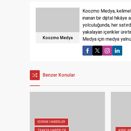
Koozmo Medya, kelimeler
inanan bir dijital hikâye
yolculuğunda, her satırd
yakalayan içerikler üret
Koozmo Medya
Medya için medya yalnızc
Benzer Konular
EDIRNE HABERLER
TRAKYA HABERLER
KIRKLAR