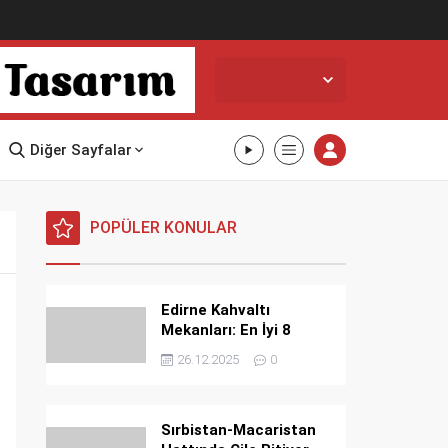
Edirne,
21
°C
Açık
Diğer Sayfalar
POPÜLER KONULAR
Edirne Kahvaltı
Mekanları: En İyi 8
Mekan
26.12.2025
0
Sırbistan-Macaristan