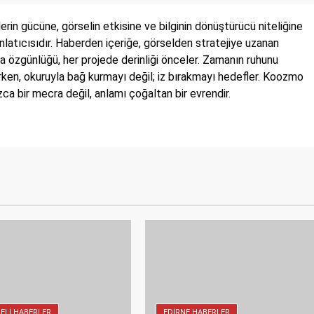
in gücüne, görselin etkisine ve bilginin dönüştürücü niteliğine
 anlatıcısıdır. Haberden içeriğe, görselden stratejiye uzanan
a özgünlüğü, her projede derinliği önceler. Zamanın ruhunu
irken, okuruyla bağ kurmayı değil; iz bırakmayı hedefler. Koozmo
a bir mecra değil, anlamı çoğaltan bir evrendir.
ELI HABERLER
EDIRNE HABERLER