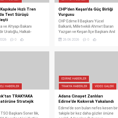
-Kapıkule Hızlı Tren
CHP’den Keşan’da Güç Birliği
da Test Sürüşü
Vurgusu
eşti
CHP Edirne İl Başkanı Yücel
a ve Altyapı Bakanı
Balkanlı, Milletvekili Ahmet Baran
r Uraloğlu, Halkalı-
Yazgan ve Keşan İlçe Başkanı Anıl
Hızlı Tren Hattı'nın
Çakır öncülüğünde Keşan’da bir
2026
0
26.06.2026
0
öy-Kapıkule kesiminde test
araya gelen partililer, örgütsel
 katıldı. Proje, Avrupa'ya
güçlerini ve ilkelerine bağlılıklarını
nemli bir demiryolu koridoru
vurguladı. Toplantıda “Kırıldığımız
olcu ve yük taşımacılığında
yerden güçlenerek çıkacağız”
yi artırmayı hedefliyor.
mesajı öne çıktı.
rüşü, bölgenin ekonomik
ne katkı sağlayacak dev
EDIRNE HABERLER
abercisi.
ELI HABERLER
TRAKYA HABERLER
VIDEO GALERI
lık’tan TRAKYAKA
Adana Cinayet Zanlıları
atörüne Stratejik
Edirne’de Kıskıvrak Yakalandı
Edirne’de son bulan nefes kesen bir
i TSO Başkanı Soner Ilık,
takiple bir kez daha gözler önüne