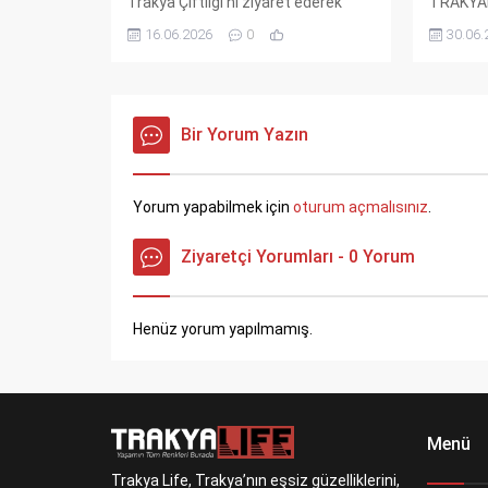
Trakya Çiftliği'ni ziyaret ederek
TRAKYAK
hayvancılık faaliyetlerini yerinde
Özer ile 
16.06.2026
0
30.06.
inceledi. Ziyarette üreticilerle
görüştü.
doğrudan temas kurulurken,
Kırklareli
hayvan sağlığı ve yetiştiricilik
olanakla
konularında önemli
ele alınd
değerlendirmeler yapıldı. Modern
Bir Yorum Yazın
kararı alı
altyapısıyla dikkat çeken çiftlik,
bölge hayvancılığına örnek teşkil
ediyor.
Yorum yapabilmek için
oturum açmalısınız
.
Ziyaretçi Yorumları - 0 Yorum
Henüz yorum yapılmamış.
Menü
Trakya Life, Trakya’nın eşsiz güzelliklerini,