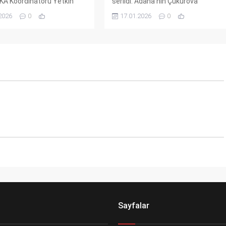
A Koordinatörü Yetkin
serildi. Adana’nın Çukurova
bölgesel yatırım fırsatlarını
ilçesinde işledikleri cinayetin
2026
0
17.01.2026
0
 Toplantıda, Tekirdağ ve
ardından izlerini
 arasındaki iş birliği
kaybettirebileceklerini sanan iki
rı ile teşvik mekanizmaları
şüpheli, Edirne polisinin radarından
ı. Ortak çalıştay ve etkinlik
kaçamadı.
ndı.
Sayfalar