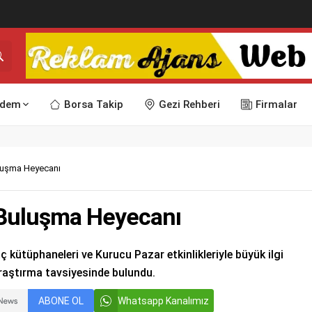
dem
Borsa Takip
Gezi Rehberi
Firmalar
uluşma Heyecanı
 Buluşma Heyecanı
kütüphaneleri ve Kurucu Pazar etkinlikleriyle büyük ilgi
raştırma tavsiyesinde bulundu.
ABONE OL
Whatsapp Kanalımız