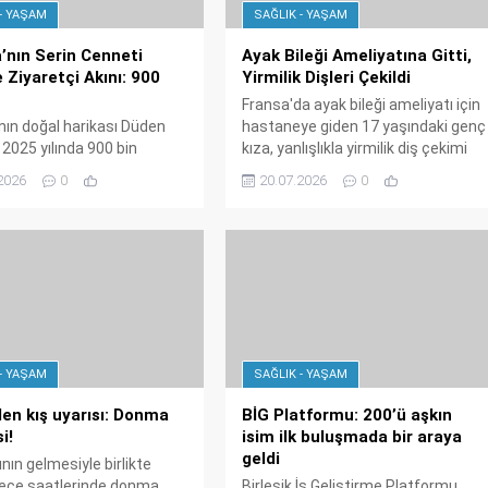
- YAŞAM
SAĞLIK - YAŞAM
’nın Serin Cenneti
Ayak Bileği Ameliyatına Gitti,
 Ziyaretçi Akını: 900
Yirmilik Dişleri Çekildi
Fransa'da ayak bileği ameliyatı için
nın doğal harikası Düden
hastaneye giden 17 yaşındaki genç
 2025 yılında 900 bin
kıza, yanlışlıkla yirmilik diş çekimi
i ağırladı. Büyükşehir
yapıldı. Doktor hatayı kabul ederek
2026
0
20.07.2026
0
i, yaz aylarında ilginin
özür dilerken, aile resmi şikâyette
tığını ve aylık 150 bin kişiye
bulundu. Hastane iç soruşturma
ını açıkladı.
başlattı.
- YAŞAM
SAĞLIK - YAŞAM
en kış uyarısı: Donma
BİG Platformu: 200’ü aşkın
i!
isim ilk buluşmada bir araya
geldi
ının gelmesiyle birlikte
gece saatlerinde donma
Birleşik İş Geliştirme Platformu,