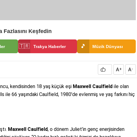
 Fazlasını Keşfedin
🇹🇷
🎵
ler
Trakya Haberler
Müzik Dünyası
A
A
+
-
uncu, kendisinden 18 yaş küçük eşi
Maxwell Caulfield
ile olan
Mills ile 66 yaşındaki Caulfield, 1980’de evlenmiş ve yaş farkını hiç
ştı.
Maxwell Caulfield
, o dönem Juliet’in genç enerjisinden