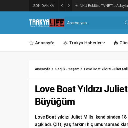
SON DAKİKA
NKÜ Rektörü TVNET’te Adayla
Anasayfa
Trakya Haberler
Gün
Anasayfa
Sağlık - Yaşam
Love Boat Yıldızı Juliet M
Love Boat Yıldızı Julie
Büyüğüm
Love Boat yıldızı Juliet Mills, kendisinden 18 y
açıkladı. Çift, yaş farkını hiç umursamadıklar