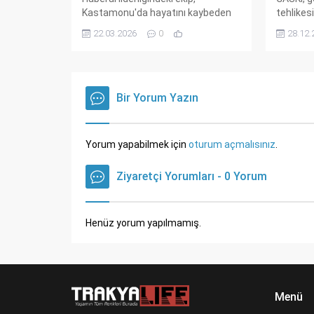
Kastamonu'da hayatını kaybeden
tehlikes
bir vatandaşın bağışlanan
uyarıyor
22.03.2026
0
28.12.
organlarıyla 12 saatte 4 ayrı
tesisat 
hastaya hayat verdi. Karaciğer, kalp
büyük. Ye
ve böbrek bekleyen hastalar için
sorunun
Başkent Üniversitesi Ankara
gelinebi
Hastanesi'nde mucizevi bir gece
Bir Yorum Yazın
Yanlış m
yaşandı.
hasarlar
vurgu yap
neler? D
Yorum yapabilmek için
oturum açmalısınız
.
ihmal et
Ziyaretçi Yorumları - 0 Yorum
Henüz yorum yapılmamış.
Menü