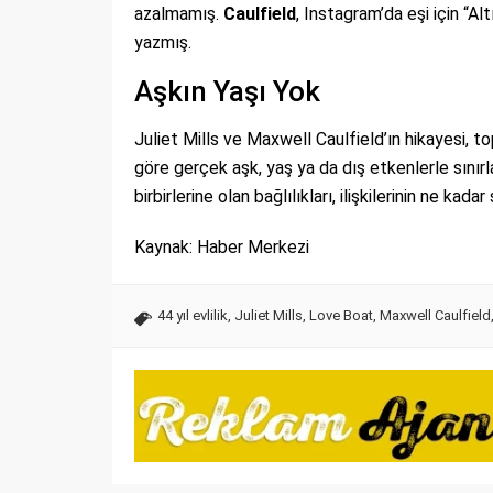
azalmamış.
Caulfield
, Instagram’da eşi için “Al
yazmış.
Aşkın Yaşı Yok
Juliet Mills ve Maxwell Caulfield’ın hikayesi, 
göre gerçek aşk, yaş ya da dış etkenlerle sınır
birbirlerine olan bağlılıkları, ilişkilerinin ne ka
Kaynak: Haber Merkezi
44 yıl evlilik
,
Juliet Mills
,
Love Boat
,
Maxwell Caulfield