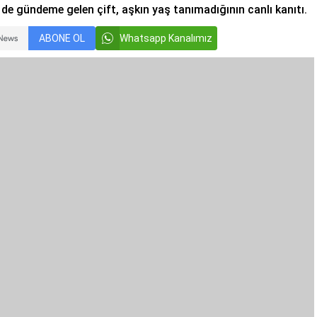
e gündeme gelen çift, aşkın yaş tanımadığının canlı kanıtı.
ABONE OL
Whatsapp Kanalımız