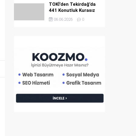
TOKİ’den Tekirdağ’da
441 Konutluk Kurasız
ve Ön Başvurusuz Dev
06.06.2026
0
Satış