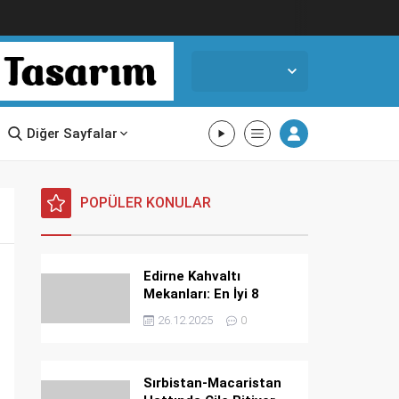
Edirne,
19
°C
Açık
Diğer Sayfalar
POPÜLER KONULAR
Edirne Kahvaltı
Mekanları: En İyi 8
Mekan
26.12.2025
0
Sırbistan-Macaristan