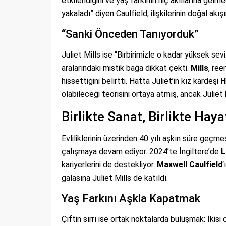
etkilendiğini ve yaş farkının hiç akıllarına gelmed
yakaladı” diyen Caulfield, ilişkilerinin doğal akışı
“Sanki Önceden Tanıyorduk”
Juliet Mills ise “Birbirimizle o kadar yüksek se
aralarındaki mistik bağa dikkat çekti.
Mills
, ree
hissettiğini belirtti. Hatta Juliet’in kız kardeşi
H
olabileceği teorisini ortaya atmış, ancak Julie
Birlikte Sanat, Birlikte Haya
Evliliklerinin üzerinden 40 yılı aşkın süre geç
çalışmaya devam ediyor. 2024’te İngiltere’de
L
kariyerlerini de destekliyor.
Maxwell Caulfield
‘
galasına Juliet Mills de katıldı.
Yaş Farkını Aşkla Kapatmak
Çiftin sırrı ise ortak noktalarda buluşmak: İkisi d