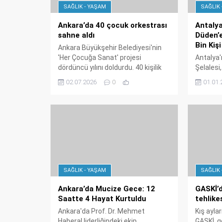
SAĞLIK - YAŞAM
SAĞLIK 
Ankara’da 40 çocuk orkestrası
Antalya
sahne aldı
Düden’e
Bin Kişi
Ankara Büyükşehir Belediyesi'nin
'Her Çocuğa Sanat' projesi
Antalya'
dördüncü yılını doldurdu. 40 kişilik
Şelalesi,
çocuk orkestrası, Altındağ Gençlik
ziyaretç
02.07.2026
0
01.01.
Merkezi'nde verdiği konserle
Belediyes
izleyicileri büyüledi. Proje sayesinde
zirve yap
dezavantajlı bölgelerdeki çocuklar
ulaşıldığ
keman, çello, flüt gibi
enstrümanları öğrenerek
yeteneklerini keşfediyor.
SAĞLIK - YAŞAM
SAĞLIK 
Ankara’da Mucize Gece: 12
GASKİ’d
Saatte 4 Hayat Kurtuldu
tehlikes
Ankara'da Prof. Dr. Mehmet
Kış aylar
Haberal liderliğindeki ekip,
GASKİ, 