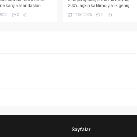
ine karşı vatandaşları
200'ü aşkın katılımcıyla ilk geniş
. Korumasız su sayaçları ve
buluşmasını gerçekleştirdi. İş
2025
0
17.06.2026
0
borularının donma riski
dünyası, siyaset ve akademiden
tkililer, basit önlemlerle bu
önemli isimler bir araya geldi.
 üstesinden
Platform, güven üreten bir
leceğine dikkat çekiyor.
ekosistem ve güçlü bir iş ağı
üdahalelerin daha büyük
kurmayı hedefliyor.
a yol açabileceğine de
ılıyor. Peki, bu önlemler
etaylar için haberi okumayı
meyin!
Sayfalar