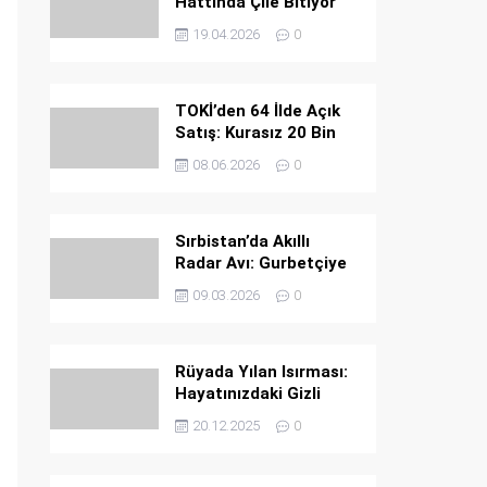
Hattında Çile Bitiyor
19.04.2026
0
TOKİ’den 64 İlde Açık
Satış: Kurasız 20 Bin
Konut Fırsatı
08.06.2026
0
Sırbistan’da Akıllı
Radar Avı: Gurbetçiye
Ağır Ceza
09.03.2026
0
Rüyada Yılan Isırması:
Hayatınızdaki Gizli
Tehlikeler ve Büyük
20.12.2025
0
Uyarılar