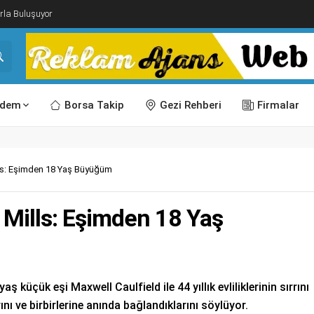
rla Buluşuyor
dem
Borsa Takip
Gezi Rehberi
Firmalar
ills: Eşimden 18 Yaş Büyüğüm
t Mills: Eşimden 18 Yaş
aş küçük eşi Maxwell Caulfield ile 44 yıllık evliliklerinin sırrını
ını ve birbirlerine anında bağlandıklarını söylüyor.