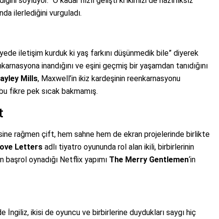
iğini söylüyor. “O kadar hızlı gelişti ki ikimizi de hazırlıksız
nda ilerlediğini vurguladı.
viyede iletişim kurduk ki yaş farkını düşünmedik bile” diyerek
nkarnasyona inandığını ve eşini geçmiş bir yaşamdan tanıdığını
ayley Mills
, Maxwell’in ikiz kardeşinin reenkarnasyonu
t bu fikre pek sıcak bakmamış.
t
mesine rağmen çift, hem sahne hem de ekran projelerinde birlikte
ove Letters
adlı tiyatro oyununda rol alan ikili, birbirlerinin
ın başrol oynadığı Netflix yapımı
The Merry Gentlemen
‘in
e İngiliz, ikisi de oyuncu ve birbirlerine duydukları saygı hiç