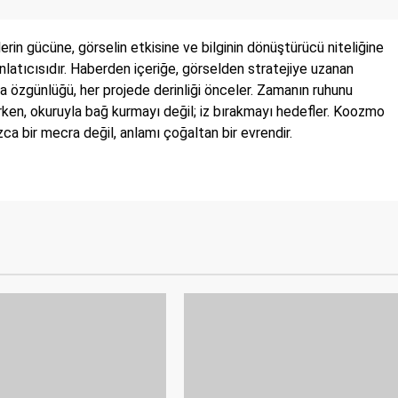
in gücüne, görselin etkisine ve bilginin dönüştürücü niteliğine
 anlatıcısıdır. Haberden içeriğe, görselden stratejiye uzanan
a özgünlüğü, her projede derinliği önceler. Zamanın ruhunu
irken, okuruyla bağ kurmayı değil; iz bırakmayı hedefler. Koozmo
a bir mecra değil, anlamı çoğaltan bir evrendir.