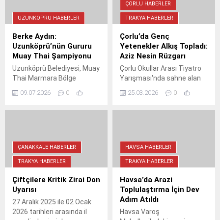
görevler düşüyor.
kendi uçurtmasını
ÇORLU HABERLER
uçurabilecek.
UZUNKÖPRÜ HABERLER
TRAKYA HABERLER
Berke Aydın:
Çorlu’da Genç
Uzunköprü’nün Gururu
Yetenekler Alkış Topladı:
Muay Thai Şampiyonu
Aziz Nesin Rüzgarı
Uzunköprü Belediyesi, Muay
Çorlu Okullar Arası Tiyatro
Thai Marmara Bölge
Yarışması'nda sahne alan
şampiyonu Berke Aydın'ı
Ün Okulları, Aziz Nesin'in
09.07.2026
0
25.03.2026
0
ağırladı. Genç sporcu, elde
"Pırtlatan Bal" eseriyle
ettiği başarılarla ilçenin
izleyicilere unutulmaz bir
gururu olurken, belediye
tiyatro ziyafeti sundu. Genç
yetkilileri kendisine destek
yetenekler Memduh Şevket
sözü verdi. Berke Aydın'ın
Esendal Sahnesi'nde
hedefi Türkiye
devleşti.
ÇANAKKALE HABERLER
HAVSA HABERLER
şampiyonluğu ve
TRAKYA HABERLER
TRAKYA HABERLER
uluslararası başarılar.
Çiftçilere Kritik Zirai Don
Havsa’da Arazi
Uyarısı
Toplulaştırma İçin Dev
Adım Atıldı
27 Aralık 2025 ile 02 Ocak
2026 tarihleri arasında il
Havsa Varoş