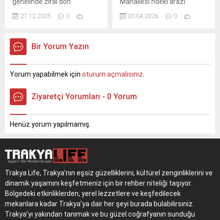
genelinde zirai don
Mahallesi'ndeki arazi
bekleniyor. Çiftçilere
toplulaştırma çalışmaları
27.12.2025
0
30.04.2026
0
ürünlerini korumaları için
için vatandaşları
kritik uyarı yapıldı.
bilgilendirme toplantıları
düzenlenecek. Muhtar Arzu
Bir Yorum Yazın
Karlatlı'nın talebi üzerine
Belediye, Yazlık Düğün
Salonu'nu toplantılar için
Yorum yapabilmek için
oturum açmalısınız
.
tahsis ederek tam
koordinasyon desteği
Ziyaretçi Yorumları - 0 Yorum
sağladı.
Henüz yorum yapılmamış.
Trakya Life, Trakya’nın eşsiz güzelliklerini, kültürel zenginliklerini ve
dinamik yaşamını keşfetmeniz için bir rehber niteliği taşıyor.
Bölgedeki etkinliklerden, yerel lezzetlere ve keşfedilecek
mekanlara kadar Trakya’ya dair her şeyi burada bulabilirsiniz.
Trakya’yı yakından tanımak ve bu güzel coğrafyanın sunduğu