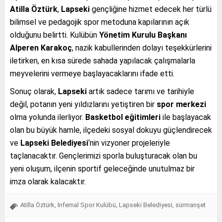
Atilla Öztürk
,
Lapseki
gençliğine hizmet edecek her türlü
bilimsel ve pedagojik spor metoduna kapılarının açık
olduğunu belirtti. Kulübün
Yönetim Kurulu Başkanı
Alperen Karakoç
, nazik kabullerinden dolayı teşekkürlerini
iletirken, en kısa sürede sahada yapılacak çalışmalarla
meyvelerini vermeye başlayacaklarını ifade etti.
Sonuç olarak,
Lapseki
artık sadece tarımı ve tarihiyle
değil, potanın yeni yıldızlarını yetiştiren bir
spor merkezi
olma yolunda ilerliyor.
Basketbol eğitimleri
ile başlayacak
olan bu büyük hamle, ilçedeki sosyal dokuyu güçlendirecek
ve
Lapseki Belediyesi
‘nin vizyoner projeleriyle
taçlanacaktır. Gençlerimizi sporla buluşturacak olan bu
yeni oluşum, ilçenin sportif geleceğinde unutulmaz bir
imza olarak kalacaktır.
Atilla Öztürk
,
İnfernal Spor Kulübü
,
Lapseki Belediyesi
,
sürmanşet