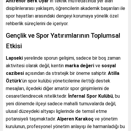
Antrenör Berk Uyar
’ın teknik müfredatında yer alan
disiplinlerarası yaklaşım, öğrencilerin akademik başarıları ile
spor hayatları arasındaki dengeyi korumaya yönelik özel
rehberlik süreçlerini de içeriyor.
Gençlik ve Spor Yatırımlarının Toplumsal
Etkisi
Lapseki
yerelinde sporun gelişimi, sadece bir boş zaman
aktivitesi olarak değil, kentin
marka değeri
ve
sosyal
cazibesi
açısından da stratejik bir öneme sahiptir.
Atilla
Öztürk
’ün spor kulübü yöneticilerine ilettiği destek
mesajları, ilçedeki diğer amatör spor girişimlerini de
cesaretlendirecek niteliktedir.
İnfernal Spor Kulübü
, bu
yeni dönemde ilçeyi sadece mahalli turnuvalarda değil,
ulusal düzeydeki altyapı liglerinde de temsil etme
potansiyeli taşımaktadır.
Alperen Karakoç
ve yönetim
kurulunun, profesyonel yönetim anlayışı ile harmanladığı bu