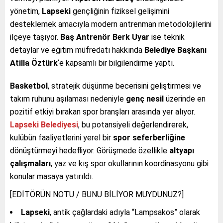
yönetim,
Lapseki
gençliğinin fiziksel gelişimini
desteklemek amacıyla modern antrenman metodolojilerini
ilçeye taşıyor.
Baş Antrenör Berk Uyar
ise teknik
detaylar ve eğitim müfredatı hakkında
Belediye Başkanı
Atilla Öztürk
‘e kapsamlı bir bilgilendirme yaptı.
Basketbol
, stratejik düşünme becerisini geliştirmesi ve
takım ruhunu aşılaması nedeniyle
genç nesil
üzerinde en
pozitif etkiyi bırakan spor branşları arasında yer alıyor.
Lapseki Belediyesi
, bu potansiyeli değerlendirerek,
kulübün faaliyetlerini yerel bir
spor seferberliğine
dönüştürmeyi hedefliyor. Görüşmede özellikle
altyapı
çalışmaları
, yaz ve kış spor okullarının koordinasyonu gibi
konular masaya yatırıldı.
[EDİTÖRÜN NOTU / BUNU BİLİYOR MUYDUNUZ?]
Lapseki
, antik çağlardaki adıyla “Lampsakos” olarak