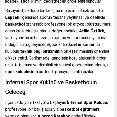
ilçedeki
spor
iklimini değiştirecek projelerini sundular.
Bu ziyaret, sadece bir tanışma merasimi olmaktan öte,
Lapseki
içerisinde sporun tabana yayılması ve özellikle
basketbol
branşında profesyonel bir altyapı oluşturulması
adına kritik bir eşik olarak değerlendirildi.
Atilla Öztürk
,
yerel yönetimin her zaman sporun ve sporcunun yanında
olduğunu vurgulayarak, ilçedeki
fiziksel imkanlar
ile
kulübün
teknik bilgi birikiminin
birleştirilmesinin önemine
dikkat çekti. Görüşmede, gençlerin kötü alışkanlıklardan
uzak tutulması ve disiplinli bir sosyal çevre edinmeleri için
spor kulüplerinin
üstlendiği misyonun altı çizildi.
İnfernal Spor Kulübü ve Basketbolun
Geleceği
İlçemizde yeni faaliyete başlayan
İnfernal Spor Kulübü
,
profesyonel bir bakış açısıyla
basketbol eğitimleri
vermeyi planlıyor.
Alperen Karakoç
önderliğindeki