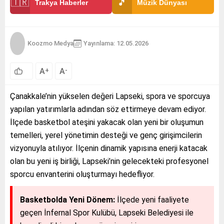
🇹🇷
🎵
Trakya Haberler
Müzik Dünyası
Koozmo Medya
Yayınlama: 12.05.2026
A
A
+
-
Çanakkale’nin yükselen değeri Lapseki, spora ve sporcuya
yapılan yatırımlarla adından söz ettirmeye devam ediyor.
İlçede basketbol ateşini yakacak olan yeni bir oluşumun
temelleri, yerel yönetimin desteği ve genç girişimcilerin
vizyonuyla atılıyor. İlçenin dinamik yapısına enerji katacak
olan bu yeni iş birliği, Lapseki’nin gelecekteki profesyonel
sporcu envanterini oluşturmayı hedefliyor.
Basketbolda Yeni Dönem:
İlçede yeni faaliyete
geçen İnfernal Spor Kulübü, Lapseki Belediyesi ile