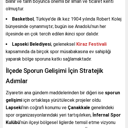
bilinir ve tarih boyunca önemli bir liman ve ticaret kenti
olmuştur.
Basketbol
, Türkiye’de ilk kez 1904 yılında Robert Kolej
bünyesinde oynanmıştır; bugün ise Anadolu’nun her
ilçesinde en çok tercih edilen ikinci spor dalıdır.
Lapseki Belediyesi
, geleneksel
Kiraz Festivali
kapsamında da birçok spor müsabakasına ev sahipliği
yaparak bölge sporuna katkı sağlamaktadır.
İlçede Sporun Gelişimi İçin Stratejik
Adımlar
Ziyaretin ana gündem maddelerinden bir diğeri ise
sporun
gelişimi
için ortaklaşa yürütülecek projeler oldu.
Lapseki
‘nin coğrafi konumu ve
Çanakkale
genelindeki
spor organizasyonlarındaki yeri tartışılırken,
İnfernal Spor
Kulübü
‘nün ilçeyi bölgesel liglerde temsil etme vizyonu