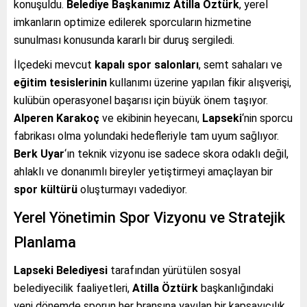
konuşuldu.
Belediye Başkanımız Atilla Öztürk
, yerel
imkanların optimize edilerek sporcuların hizmetine
sunulması konusunda kararlı bir duruş sergiledi.
İlçedeki mevcut
kapalı spor salonları
, semt sahaları ve
eğitim tesislerinin
kullanımı üzerine yapılan fikir alışverişi,
kulübün operasyonel başarısı için büyük önem taşıyor.
Alperen Karakoç
ve ekibinin heyecanı,
Lapseki
‘nin sporcu
fabrikası olma yolundaki hedefleriyle tam uyum sağlıyor.
Berk Uyar
‘ın teknik vizyonu ise sadece skora odaklı değil,
ahlaklı ve donanımlı bireyler yetiştirmeyi amaçlayan bir
spor kültürü
oluşturmayı vadediyor.
Yerel Yönetimin Spor Vizyonu ve Stratejik
Planlama
Lapseki Belediyesi
tarafından yürütülen sosyal
belediyecilik faaliyetleri,
Atilla Öztürk
başkanlığındaki
yeni dönemde sporun her branşına yayılan bir kapsayıcılık