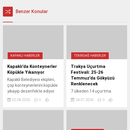
Benzer Konular
KAPAKLI HABERLER
TEKIRDAĞ HABERLER
Kapaklı’da Konteynerler
Trakya Uçurtma
Köpükle Yıkanıyor
Festivali: 25-26
Temmuz’da Gökyüzü
Kapaklı Belediyesi ekipleri,
Renklenecek
çöp konteynerlerini köpükle
yıkayıp dezenfekte ediyor.
7 ülkeden 14 uçurtma
Temizlik seferberliği
sanatçısı, 25-26
02.08.2026
0
24.07.2026
0
kapsamında yürütülen
Temmuz'da Şarköy Hoşköy
çalışmalar, halk sağlığını
Sahili'nde buluşuyor. LED
korumayı hedefliyor.
ışıklı gece uçurtmalarıyla
Vatandaşlara da temiz
gökyüzü aydınlanacak.
çevre konusunda önemli
Ücretsiz etkinlikte herkes