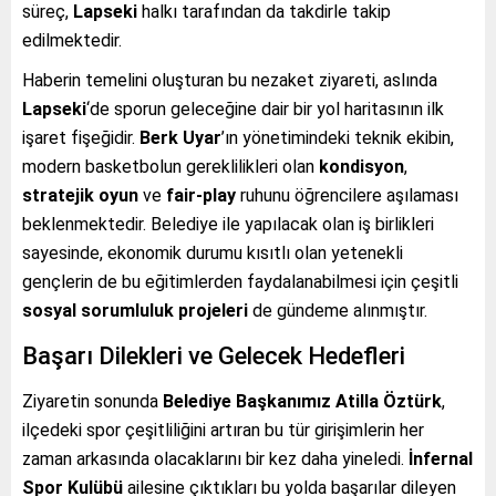
süreç,
Lapseki
halkı tarafından da takdirle takip
edilmektedir.
Haberin temelini oluşturan bu nezaket ziyareti, aslında
Lapseki
‘de sporun geleceğine dair bir yol haritasının ilk
işaret fişeğidir.
Berk Uyar
’ın yönetimindeki teknik ekibin,
modern basketbolun gereklilikleri olan
kondisyon
,
stratejik oyun
ve
fair-play
ruhunu öğrencilere aşılaması
beklenmektedir. Belediye ile yapılacak olan iş birlikleri
sayesinde, ekonomik durumu kısıtlı olan yetenekli
gençlerin de bu eğitimlerden faydalanabilmesi için çeşitli
sosyal sorumluluk projeleri
de gündeme alınmıştır.
Başarı Dilekleri ve Gelecek Hedefleri
Ziyaretin sonunda
Belediye Başkanımız Atilla Öztürk
,
ilçedeki spor çeşitliliğini artıran bu tür girişimlerin her
zaman arkasında olacaklarını bir kez daha yineledi.
İnfernal
Spor Kulübü
ailesine çıktıkları bu yolda başarılar dileyen