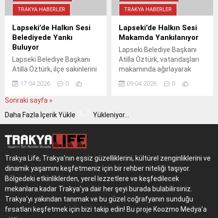
TRAKYA HABERLER
TRAKYA HABERLER
Lapseki’de Halkın Sesi
Lapseki’de Halkın Sesi
Belediyede Yankı
Makamda Yankılanıyor
Buluyor
Lapseki Belediye Başkanı
Lapseki Belediye Başkanı
Atilla Öztürk, vatandaşları
Atilla Öztürk, ilçe sakinlerini
makamında ağırlayarak
makamında ağırlayarak
talep ve önerilerini dinledi.
17.04.2026
0
09.04.2026
0
talep ve önerilerini dinledi.
İlçenin geleceğine dair
Samimi bir atmosferde
samimi bir sohbetin
Sonraki sayfa »
geçen görüşmelerde,
gerçekleştiği ziyaretlerde
Daha Fazla İçerik Yükle
Yükleniyor...
ilçenin geleceğine dair ortak
"ortak akıl" vurgusu yapıldı.
akıl vurgusu yapıldı.
Trakya Life, Trakya’nın eşsiz güzelliklerini, kültürel zenginliklerini ve
dinamik yaşamını keşfetmeniz için bir rehber niteliği taşıyor.
Bölgedeki etkinliklerden, yerel lezzetlere ve keşfedilecek
mekanlara kadar Trakya’ya dair her şeyi burada bulabilirsiniz.
Trakya’yı yakından tanımak ve bu güzel coğrafyanın sunduğu
fırsatları keşfetmek için bizi takip edin! Bu proje Koozmo Medya'a