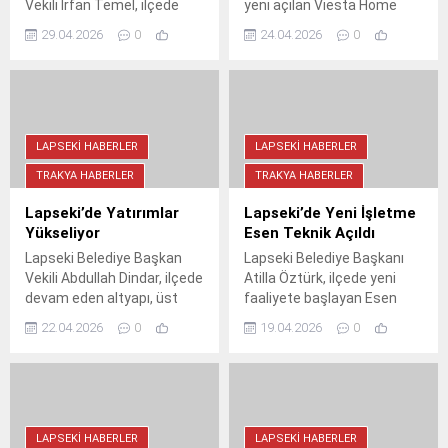
Vekili İrfan Temel, ilçede
yeni açılan Viesta Home
devam eden altyapı ve
işletmesinin kurdele kesim
29.04.2026
0
24.04.2026
0
üstyapı projelerini yerinde
törenine katıldı ve ardından
inceleyerek teknik
Hüseyin Akif Terzioğlu
ekiplerden detaylı bilgi aldı.
Okulu'nun kermesine
Lapseki’nin modern bir
destek verdi.
çehreye kavuşması için
yürütülen çalışmalar hız
LAPSEKI HABERLER
LAPSEKI HABERLER
kesmeden sürüyor.
TRAKYA HABERLER
TRAKYA HABERLER
Lapseki’de Yatırımlar
Lapseki’de Yeni İşletme
Yükseliyor
Esen Teknik Açıldı
Lapseki Belediye Başkan
Lapseki Belediye Başkanı
Vekili Abdullah Dindar, ilçede
Atilla Öztürk, ilçede yeni
devam eden altyapı, üst
faaliyete başlayan Esen
yapı ve sosyal projeleri
Teknik’in açılışına katıldı.
22.04.2026
0
19.04.2026
0
yerinde inceledi. Güzelyalı
Yerel esnafa destek mesajı
Caddesi’nden Sanayi
veren Öztürk, işletmenin
Caddesi’ne, yeni aşevinden
hayırlı ve bereketli
arıtma tesisine kadar birçok
kazançlar getirmesini diledi.
noktada çalışmalar tüm
hızıyla sürüyor.
LAPSEKI HABERLER
LAPSEKI HABERLER