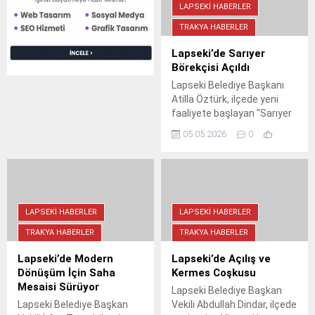
gerçekleştirdi.
LAPSEKI HABERLER
TRAKYA HABERLER
Lapseki’de Sarıyer
Börekçisi Açıldı
Lapseki Belediye Başkanı
Atilla Öztürk, ilçede yeni
faaliyete başlayan "Sarıyer
Börekçisi" adlı işletmenin
05.05.2026
0
açılış kurdelesini keserek
esnafa hayırlı ve bereketli
kazançlar diledi.
LAPSEKI HABERLER
LAPSEKI HABERLER
TRAKYA HABERLER
TRAKYA HABERLER
Lapseki’de Modern
Lapseki’de Açılış ve
Dönüşüm İçin Saha
Kermes Coşkusu
Mesaisi Sürüyor
Lapseki Belediye Başkan
Lapseki Belediye Başkan
Vekili Abdullah Dindar, ilçede