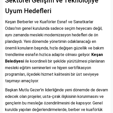
Sektörel Gelişim ve Teknolojiye
Uyum Hedefleri
Keşan Berberler ve Kuaförler Esnaf ve Sanatkarlar
Odası’nın genel kurulunda sadece seçim heyecanı değil,
aynı zamanda mesleki modernizasyon hedefleri de ön
plandaydı. Yeni dönemde yönetimin odaklanacağı en
önemli konuların başında, hızla değişen güzellik ve bakım
trendlerine esnafın hızlıca adapte olması geliyor.
Keşan
Belediyesi
ile koordineli bir şekilde yürütülmesi planlanan
mesleki eğitim seminerleri ve hijyen sertifikasyon
programları, ilçedeki hizmet kalitesini bir üst seviyeye
taşımayı amaçlıyor.
Başkan Mutlu Gezer’in liderliğinde yeni dönemde de devam
edecek olan projeler, usta-çırak ilişkisinin korunmasını ve
gençlerin bu mesleğe özendirilmesini de kapsıyor. Genel
kurulda yapılan değerlendirmelerde, berber ve kuaförlük