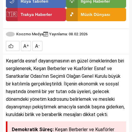
🌙
💡
Rüya Tabirleri
İlginç Haberler
🇹🇷
🎵
Trakya Haberler
Müzik Dünyası
Koozmo Medya
Yayınlama: 08.02.2026
A
A
+
-
Keşan’da esnaf dayanışmasının en güzel örneklerinden biri
sergilenerek, Keşan Berberler ve Kuaförler Esnaf ve
Sanatkarlar Odası’nın Seçimli Olağan Genel Kurulu büyük
bir katılımla gerçekleştirildi. İlçenin ekonomik ve sosyal
hayatında önemli bir yer tutan oda üyeleri, gelecek
dönemdeki yönetim kadrosunu belirlemek ve mesleki
dayanışmayı pekiştirmek amacıyla sandık başına giderken,
kuruldaki birlik ve beraberlik mesajları dikkat çekti.
Demokratik Süreç:
Keşan Berberler ve Kuaförler