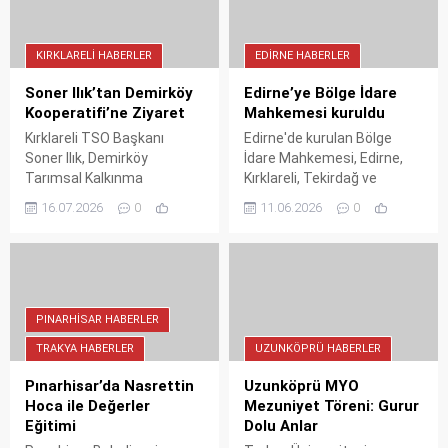
KIRKLARELI HABERLER
EDIRNE HABERLER
Soner Ilık’tan Demirköy
Edirne’ye Bölge İdare
Kooperatifi’ne Ziyaret
Mahkemesi kuruldu
Kırklareli TSO Başkanı
Edirne'de kurulan Bölge
Soner Ilık, Demirköy
İdare Mahkemesi, Edirne,
Tarımsal Kalkınma
Kırklareli, Tekirdağ ve
Kooperatifi yöneticilerini
Çanakkale illerini kapsıyor.
16.07.2026
0
11.06.2026
0
ağırladı. Görüşmede
Adalet Bakanı Akın Gürlek'in
tarımsal üretim ve
tensipleriyle alınan karar,
kooperatifçilik konuları ele
yargılamaların hızlanmasını
alındı. Bölgesel kalkınma için
hedefliyor. Yeni mahkeme,
iş birliği mesajları verildi.
11 Haziran 2026'da Resmi
Gazete'de yayımlanarak
PINARHISAR HABERLER
yürürlüğe girdi.
TRAKYA HABERLER
UZUNKÖPRÜ HABERLER
Pınarhisar’da Nasrettin
Uzunköprü MYO
Hoca ile Değerler
Mezuniyet Töreni: Gurur
Eğitimi
Dolu Anlar