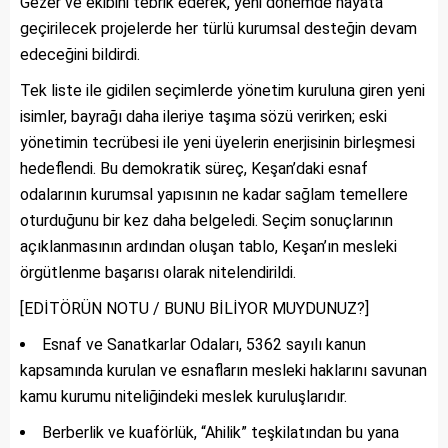
Gezer ve ekibini tebrik ederek, yeni dönemde hayata
geçirilecek projelerde her türlü kurumsal desteğin devam
edeceğini bildirdi.
Tek liste ile gidilen seçimlerde yönetim kuruluna giren yeni
isimler, bayrağı daha ileriye taşıma sözü verirken; eski
yönetimin tecrübesi ile yeni üyelerin enerjisinin birleşmesi
hedeflendi. Bu demokratik süreç, Keşan’daki esnaf
odalarının kurumsal yapısının ne kadar sağlam temellere
oturduğunu bir kez daha belgeledi. Seçim sonuçlarının
açıklanmasının ardından oluşan tablo, Keşan’ın mesleki
örgütlenme başarısı olarak nitelendirildi.
[EDİTÖRÜN NOTU / BUNU BİLİYOR MUYDUNUZ?]
Esnaf ve Sanatkarlar Odaları, 5362 sayılı kanun
kapsamında kurulan ve esnafların mesleki haklarını savunan
kamu kurumu niteliğindeki meslek kuruluşlarıdır.
Berberlik ve kuaförlük, “Ahilik” teşkilatından bu yana