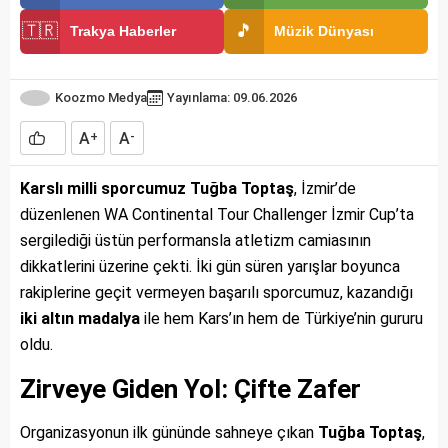
🇹🇷
🎵
Trakya Haberler
Müzik Dünyası
Koozmo Medya
Yayınlama: 09.06.2026
A
A
+
-
Karslı milli sporcumuz Tuğba Toptaş
, İzmir’de
düzenlenen WA Continental Tour Challenger İzmir Cup’ta
sergilediği üstün performansla atletizm camiasının
dikkatlerini üzerine çekti. İki gün süren yarışlar boyunca
rakiplerine geçit vermeyen başarılı sporcumuz, kazandığı
iki altın madalya
ile hem Kars’ın hem de Türkiye’nin gururu
oldu.
Zirveye Giden Yol: Çifte Zafer
Organizasyonun ilk gününde sahneye çıkan
Tuğba Toptaş
,