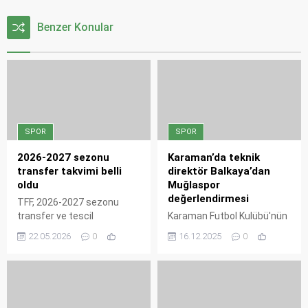
Benzer Konular
SPOR
SPOR
2026-2027 sezonu
Karaman’da teknik
transfer takvimi belli
direktör Balkaya’dan
oldu
Muğlaspor
değerlendirmesi
TFF, 2026-2027 sezonu
transfer ve tescil
Karaman Futbol Kulübü'nün
dönemlerini belirledi. İlk
teknik direktörü Niyazi
22.05.2026
0
16.12.2025
0
transfer dönemi 22 Haziran
Balkaya, Muğlaspor ile 1-1
2026'da başlayıp 4 Eylül'de
berabere kaldıkları maç
sona erecek. İkinci dönem
sonrası önemli
ise 1 Ocak 2027'de açılacak
açıklamalarda bulundu.
ve 5 Şubat'ta kapanacak.
Alınan bu bir puanın ligin