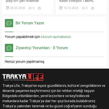
play-off yarı finalinde
Kadın Voleybol Takımı,
Romanya'yı Ferdi
Cengiz Göllü Voleybol
26.03.2026
0
18.12.2025
0
Kadıoğlu'nun golüyle 1-0
Salonu’nda Bahçelievler
mağlup ederek finale
Belediyesi’ni 3-0 mağlup
yükseldi. Ay-yıldızlılar,
ederek önemli bir galibiyet
Bir Yorum Yazın
finalde Slovakya-Kosova
elde etti. Bu sonuçla puanını
galibiyle karşılaşacak.
23’e çıkaran takım, ligde
altıncı sıraya yükseldi.
Yorum yapabilmek için
oturum açmalısınız
.
Gözler şimdi 21 Aralık’ta
Fenerbahçe ile oynanacak
Ziyaretçi Yorumları - 0 Yorum
heyecan verici
karşılaşmada.
Henüz yorum yapılmamış.
Trakya Life, Trakya’nın eşsiz güzelliklerini, kültürel zenginliklerini ve
dinamik yaşamını keşfetmeniz için bir rehber niteliği taşıyor.
Bölgedeki etkinliklerden, yerel lezzetlere ve keşfedilecek
mekanlara kadar Trakya’ya dair her şeyi burada bulabilirsiniz.
Trakya’yı yakından tanımak ve bu güzel coğrafyanın sunduğu