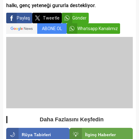
halkı, genç yeteneği gururla destekliyor.
Paylaş
Tweetle
Gönder
ABONE OL
Whatsapp Kanalımız
Daha Fazlasını Keşfedin
🌙
💡
Rüya Tabirleri
İlginç Haberler