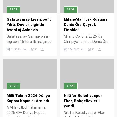
Kulüpler için kritik tarihler
liderinden gelen bir puandan
netleşti.
daha değerli olduğunu
SPOR
SPOR
vurgulayan Balkaya, kadro
sıkıntısına rağmen
Galatasaray Liverpool’u
Milano’da Türk Rüzgarı
oyuncularının karakterini
Yıktı: Devler Liginde
Denis Örs Çeyrek
öne çıkardı. İki maç
Avantaj Aslan’da
Finalde!
sonrasında durumlarını
Galatasaray, Şampiyonlar
Milano Cortina 2026 Kış
nasıl sürdüreceklerini
Ligi son 16 turu ilk maçında
Olimpiyatları'nda Denis Örs,
öğrenmek için haberi
RAMS Park’ta Liverpool’u 1-
erkekler 500 metre kısa
okuyun.
10.03.2026
0
16.02.2026
0
0 mağlup etti. Lemina’nın
kulvar sürat pateninde
erken golü ve Uğurcan
çeyrek finale yükselerek
Çakır’ın devleştiği gecede
büyük bir başarıya imza attı.
Aslan, İngiltere’deki rövanş
Heyecan yarın akşam
öncesi dev bir avantaj
devam edecek.
yakaladı.
SPOR
SPOR
Milli Takım 2026 Dünya
Nilüfer Belediyespor
Kupası Kapısını Araladı
Eker, Bahçelievler’i
yendi
A Milli Futbol Takımımız,
2026 FIFA Dünya Kupası
Nilüfer Belediyespor Eker