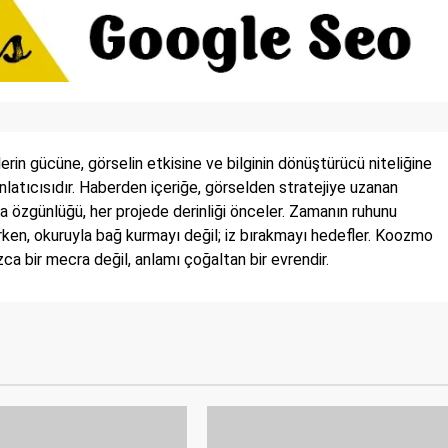
in gücüne, görselin etkisine ve bilginin dönüştürücü niteliğine
 anlatıcısıdır. Haberden içeriğe, görselden stratejiye uzanan
a özgünlüğü, her projede derinliği önceler. Zamanın ruhunu
irken, okuruyla bağ kurmayı değil; iz bırakmayı hedefler. Koozmo
a bir mecra değil, anlamı çoğaltan bir evrendir.