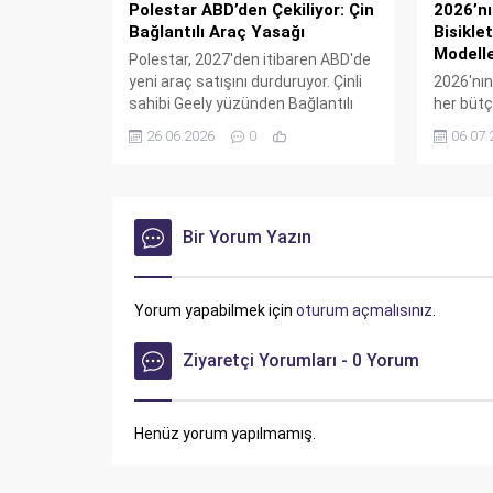
Polestar ABD’den Çekiliyor: Çin
2026’nın
Bağlantılı Araç Yasağı
Bisikle
Modell
Polestar, 2027'den itibaren ABD'de
yeni araç satışını durduruyor. Çinli
2026'nın 
sahibi Geely yüzünden Bağlantılı
her bütç
Araç Kuralı'na takılan marka, Güney
dolardan
26.06.2026
0
06.07.
Carolina'da üretilen Polestar 3'ü
Lectric,
bile satamayacak. Volvo aynı
markalar
sahibe rağmen izin alırken,
keşfedin.
Polestar çekiliyor.
lüks bir 
Bir Yorum Yazın
sizin iç
Yorum yapabilmek için
oturum açmalısınız
.
Ziyaretçi Yorumları - 0 Yorum
Henüz yorum yapılmamış.