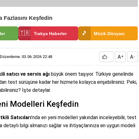
 Fazlasını Keşfedin
🇹🇷
🎵
ler
Trakya Haberler
Müzik Dünyası
A
A
Düzenleme: 03.06.2026 22:48
+
-
ili satıcı ve servis ağı
büyük önem taşıyor. Türkiye genelinde
an test sürüşüne kadar her hizmete kolayca erişebilirsiniz. Peki,
bilirsiniz? İşte detaylar.
Yeni Modelleri Keşfedin
kili Satıcıları
’nda en yeni modelleri yakından inceleyebilir, test
da detaylı bilgi almanızı sağlar ve ihtiyaçlarınıza en uygun modeli