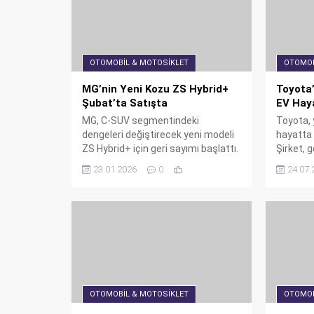
OTOMOBIL & MOTOSIKLET
OTOMOB
MG’nin Yeni Kozu ZS Hybrid+
Toyota’
Şubat’ta Satışta
EV Hay
MG, C-SUV segmentindeki
Toyota, y
dengeleri değiştirecek yeni modeli
hayatta 
ZS Hybrid+ için geri sayımı başlattı.
Şirket, 
197 PS güç, 5.1 litre yakıt tüketimi
ayakta 
23.01.2026
0
24.07.
ve üstün donanım özellikleriyle
ederken, 
gelen yeni hibrit canavar, şubat
kaybettiğ
ayında Türkiye yollarına çıkıyor.
Toyota'nı
geleceği
OTOMOBIL & MOTOSIKLET
OTOMOB