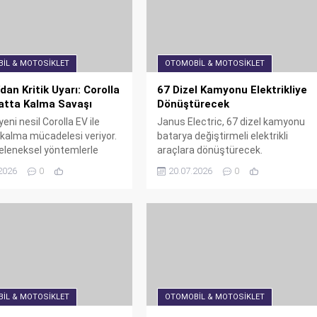
IL & MOTOSIKLET
OTOMOBIL & MOTOSIKLET
dan Kritik Uyarı: Corolla
67 Dizel Kamyonu Elektrikliye
atta Kalma Savaşı
Dönüştürecek
eni nesil Corolla EV ile
Janus Electric, 67 dizel kamyonu
kalma mücadelesi veriyor.
batarya değiştirmeli elektrikli
geleneksel yöntemlerle
araçlara dönüştürecek.
kalamayacağını kabul
Avustralya'da 3.500'den fazla
2026
0
20.07.2026
0
Çinli rakiplerine karşı
batarya değişimi yapıldı ve 600.000
ini itiraf ediyor. İşte
km yol kat edildi. Siparişler ABD'dek
n kriz anı ve Corolla EV'nin
dört firma tarafından verildi ve
.
dönüşümler EVC tarafından
destekleniyor.
IL & MOTOSIKLET
OTOMOBIL & MOTOSIKLET