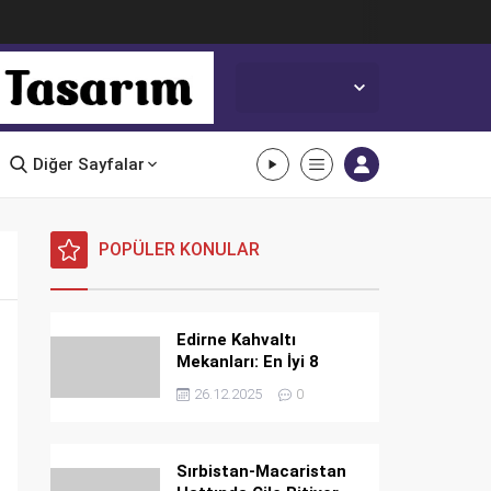
Edirne,
20
°C
Açık
Diğer Sayfalar
POPÜLER KONULAR
Edirne Kahvaltı
Mekanları: En İyi 8
Mekan
26.12.2025
0
Sırbistan-Macaristan