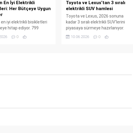
 En İyi Elektrikli
Toyota ve Lexus’tan 3 sıralı
tleri: Her Bütçeye Uygun
elektrikli SUV hamlesi
er
Toyota ve Lexus, 2026 sonuna
en iyi elektrikli bisikletleri
kadar 3 sıralı elektrikli SUV'lerini
eye hitap ediyor. 799
piyasaya sürmeye hazırlanıyor.
 başlayan fiyatlarla
Lexus TZ 300 mil menzil ve 420
2026
0
10.06.2026
0
 Ride1Up ve Aventon gibi
beygir güç sunarken, Toyota
ın test edilmiş modellerini
Highlander BEV 320 mil menzil ile
 İster uygun fiyatlı ister
dikkat çekiyor. Her iki modelde de
e-bisiklet arayın, bu listede
NACS bağlantı noktası sayesinde
in doğru seçenek var.
Tesla Supercharger kullanımı
mümkün olacak.