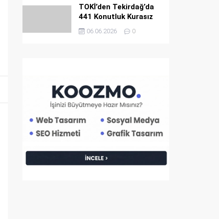
TOKİ’den Tekirdağ’da
441 Konutluk Kurasız
ve Ön Başvurusuz Dev
06.06.2026
0
Satış