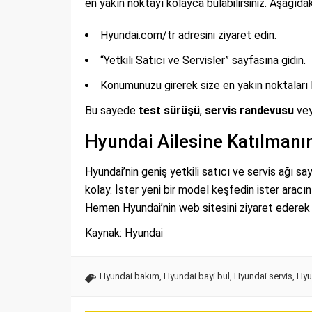
en yakın noktayı kolayca bulabilirsiniz. Aşağıdaki
Hyundai.com/tr adresini ziyaret edin.
“Yetkili Satıcı ve Servisler” sayfasına gidin.
Konumunuzu girerek size en yakın noktaları l
Bu sayede
test sürüşü
,
servis randevusu
ve
Hyundai Ailesine Katılman
Hyundai’nin geniş yetkili satıcı ve servis ağı say
kolay. İster yeni bir model keşfedin ister aracı
Hemen Hyundai’nin web sitesini ziyaret ederek s
Kaynak: Hyundai
Hyundai bakım
,
Hyundai bayi bul
,
Hyundai servis
,
Hyun