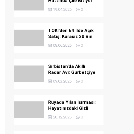
Hattında Çile Bitiyor
19.04.2026
0
TOKİ’den 64 İlde Açık
Satış: Kurasız 20 Bin
Konut Fırsatı
08.06.2026
0
Sırbistan’da Akıllı
Radar Avı: Gurbetçiye
Ağır Ceza
09.03.2026
0
Rüyada Yılan Isırması:
Hayatınızdaki Gizli
Tehlikeler ve Büyük
20.12.2025
0
Uyarılar