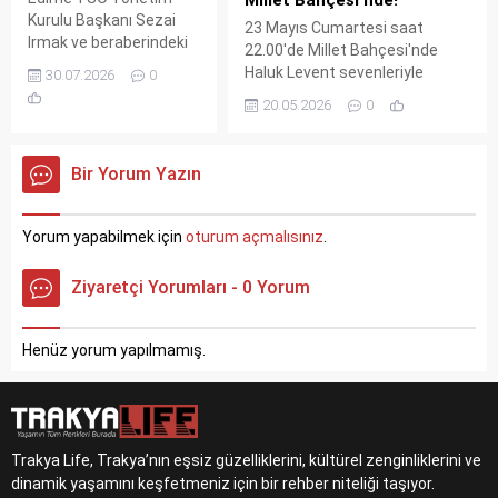
Kurulu Başkanı Sezai
23 Mayıs Cumartesi saat
Irmak ve beraberindeki
22.00'de Millet Bahçesi'nde
heyet, göreve yeni
Haluk Levent sevenleriyle
30.07.2026
0
başlayan Edirne
buluşuyor. Ücretsiz ve herkese
20.05.2026
0
Defterdarı Ulvi Cantürk
açık bu konser, unutulmaz bir
Kaya'yı ziyaret ederek
yaz akşamı vaat ediyor.
hayırlı olsun dileklerini
Sanatçının en sevilen şarkıları
Bir Yorum Yazın
sundu. Ziyarette iş
eşliğinde müzik dolu anlar
birliği ve dayanışma
yaşanacak.
mesajları ön plana çıktı.
Yorum yapabilmek için
oturum açmalısınız
.
Ziyaretçi Yorumları - 0 Yorum
Henüz yorum yapılmamış.
Trakya Life, Trakya’nın eşsiz güzelliklerini, kültürel zenginliklerini ve
dinamik yaşamını keşfetmeniz için bir rehber niteliği taşıyor.