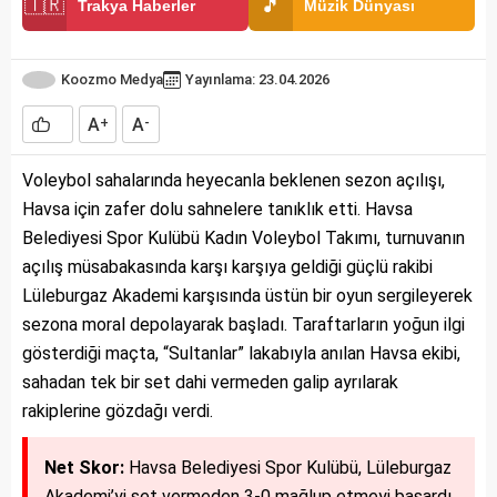
🇹🇷
🎵
Trakya Haberler
Müzik Dünyası
Koozmo Medya
Yayınlama: 23.04.2026
A
A
+
-
Voleybol sahalarında heyecanla beklenen sezon açılışı,
Havsa için zafer dolu sahnelere tanıklık etti. Havsa
Belediyesi Spor Kulübü Kadın Voleybol Takımı, turnuvanın
açılış müsabakasında karşı karşıya geldiği güçlü rakibi
Lüleburgaz Akademi karşısında üstün bir oyun sergileyerek
sezona moral depolayarak başladı. Taraftarların yoğun ilgi
gösterdiği maçta, “Sultanlar” lakabıyla anılan Havsa ekibi,
sahadan tek bir set dahi vermeden galip ayrılarak
rakiplerine gözdağı verdi.
Net Skor:
Havsa Belediyesi Spor Kulübü, Lüleburgaz
Akademi’yi set vermeden 3-0 mağlup etmeyi başardı.