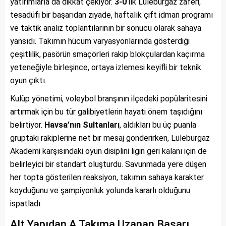
yatırımlarla da dikkat çekiyor.
3-0
’lık Lüleburgaz zaferi,
tesadüfi bir başarıdan ziyade, haftalık çift idman programı
ve taktik analiz toplantılarının bir sonucu olarak sahaya
yansıdı. Takımın hücum varyasyonlarında gösterdiği
çeşitlilik, pasörün smaçörleri rakip blokçulardan kaçırma
yeteneğiyle birleşince, ortaya izlemesi keyifli bir teknik
oyun çıktı.
Kulüp yönetimi, voleybol branşının ilçedeki popülaritesini
artırmak için bu tür galibiyetlerin hayati önem taşıdığını
belirtiyor.
Havsa’nın Sultanları
, aldıkları bu üç puanla
gruptaki rakiplerine net bir mesaj gönderirken, Lüleburgaz
Akademi karşısındaki oyun disiplini ligin geri kalanı için de
belirleyici bir standart oluşturdu. Savunmada yere düşen
her topta gösterilen reaksiyon, takımın sahaya karakter
koyduğunu ve şampiyonluk yolunda kararlı olduğunu
ispatladı.
Alt Yapıdan A Takıma Uzanan Başarı