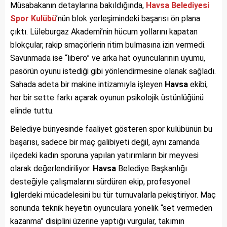
Müsabakanın detaylarına bakıldığında,
Havsa Belediyesi
Spor Kulübü
’nün blok yerleşimindeki başarısı ön plana
çıktı. Lüleburgaz Akademi’nin hücum yollarını kapatan
blokçular, rakip smaçörlerin ritim bulmasına izin vermedi.
Savunmada ise “libero” ve arka hat oyuncularının uyumu,
pasörün oyunu istediği gibi yönlendirmesine olanak sağladı.
Sahada adeta bir makine intizamıyla işleyen
Havsa
ekibi,
her bir sette farkı açarak oyunun psikolojik üstünlüğünü
elinde tuttu.
Belediye bünyesinde faaliyet gösteren spor kulübünün bu
başarısı, sadece bir maç galibiyeti değil, aynı zamanda
ilçedeki kadın sporuna yapılan yatırımların bir meyvesi
olarak değerlendiriliyor.
Havsa
Belediye Başkanlığı
desteğiyle çalışmalarını sürdüren ekip, profesyonel
liglerdeki mücadelesini bu tür turnuvalarla pekiştiriyor. Maç
sonunda teknik heyetin oyunculara yönelik “set vermeden
kazanma” disiplini üzerine yaptığı vurgular, takımın