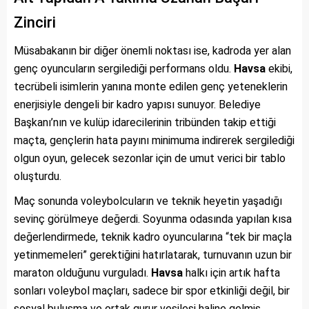
Zinciri
Müsabakanın bir diğer önemli noktası ise, kadroda yer alan
genç oyuncuların sergilediği performans oldu.
Havsa
ekibi,
tecrübeli isimlerin yanına monte edilen genç yeteneklerin
enerjisiyle dengeli bir kadro yapısı sunuyor. Belediye
Başkanı’nın ve kulüp idarecilerinin tribünden takip ettiği
maçta, gençlerin hata payını minimuma indirerek sergilediği
olgun oyun, gelecek sezonlar için de umut verici bir tablo
oluşturdu.
Maç sonunda voleybolcuların ve teknik heyetin yaşadığı
sevinç görülmeye değerdi. Soyunma odasında yapılan kısa
değerlendirmede, teknik kadro oyuncularına “tek bir maçla
yetinmemeleri” gerektiğini hatırlatarak, turnuvanın uzun bir
maraton olduğunu vurguladı.
Havsa
halkı için artık hafta
sonları voleybol maçları, sadece bir spor etkinliği değil, bir
sosyal buluşma ve ortak gurur vesilesi haline gelmiş