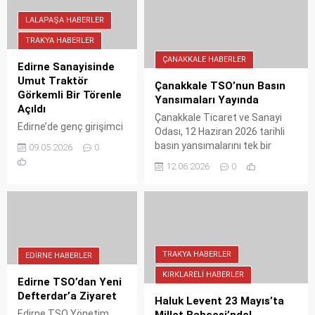
protokolü yoğun ilgi gösterdi.
temsilcileriyle
LALAPAŞA HABERLER
buluşmasına destek
verdi.
TRAKYA HABERLER
ÇANAKKALE HABERLER
Edirne Sanayisinde
Umut Traktör
Çanakkale TSO’nun Basın
Görkemli Bir Törenle
Yansımaları Yayında
Açıldı
Çanakkale Ticaret ve Sanayi
Edirne’de genç girişimci
Odası, 12 Haziran 2026 tarihli
Umut Güker tarafından
basın yansımalarını tek bir
09.05.2026
0
açılan Umut Traktör,
PDF'te topladı. Yerel ve ulusal
12.06.2026
0
protokolün yoğun
basında yer alan tüm haberlere
katılımıyla hizmete girdi.
cnk.tc/d/ctsobsn12062026.pdf
Belediye Başkanı Zafer
linkinden ulaşabilirsiniz. Oda,
Sezgin Geldi’nin
şeffaflık politikası kapsamında
ekonomik cesaret
bu paylaşımları düzenli olarak
vurgusu yaptığı açılış,
sürdürüyor.
bölge tarımı ve sanayi
TRAKYA HABERLER
EDIRNE HABERLER
esnafı için yeni bir
KIRKLARELI HABERLER
dönemin kapılarını
Edirne TSO’dan Yeni
araladı.
Defterdar’a Ziyaret
Haluk Levent 23 Mayıs’ta
Edirne TSO Yönetim
Millet Bahçesi’nde!