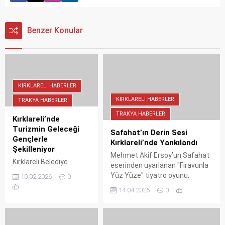
Benzer Konular
KIRKLARELI HABERLER
KIRKLARELI HABERLER
TRAKYA HABERLER
TRAKYA HABERLER
Kırklareli’nde
Turizmin Geleceği
Safahat’ın Derin Sesi
Gençlerle
Kırklareli’nde Yankılandı
Şekilleniyor
Mehmet Akif Ersoy’un Safahat
Kırklareli Belediye
eserinden uyarlanan "Firavunla
Başkan Yardımcısı Sabri
Yüz Yüze" tiyatro oyunu,
10.02.2026
0
Çınar, Kırklareli
Kırklareli’nde sahnelendi. Ahmet
14.04.2026
0
Üniversitesi 15. Kariyer
ve Burak Alp Yenilmez'in
Günleri Turizm Fakültesi
performansıyla büyüleyen
etkinliklerine katılarak
geceye Vali Uğur Turan ve il
gençlerin sektör