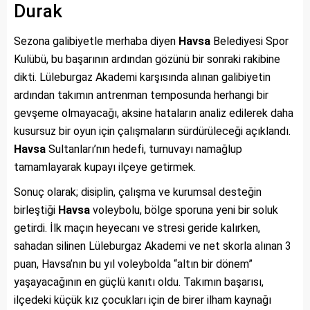
Durak
Sezona galibiyetle merhaba diyen
Havsa
Belediyesi Spor
Kulübü, bu başarının ardından gözünü bir sonraki rakibine
dikti. Lüleburgaz Akademi karşısında alınan galibiyetin
ardından takımın antrenman temposunda herhangi bir
gevşeme olmayacağı, aksine hataların analiz edilerek daha
kusursuz bir oyun için çalışmaların sürdürüleceği açıklandı.
Havsa
Sultanları’nın hedefi, turnuvayı namağlup
tamamlayarak kupayı ilçeye getirmek.
Sonuç olarak; disiplin, çalışma ve kurumsal desteğin
birleştiği
Havsa
voleybolu, bölge sporuna yeni bir soluk
getirdi. İlk maçın heyecanı ve stresi geride kalırken,
sahadan silinen Lüleburgaz Akademi ve net skorla alınan 3
puan, Havsa’nın bu yıl voleybolda “altın bir dönem”
yaşayacağının en güçlü kanıtı oldu. Takımın başarısı,
ilçedeki küçük kız çocukları için de birer ilham kaynağı