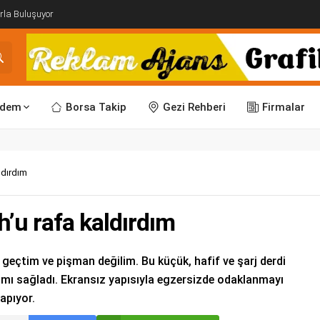
rla Buluşuyor
dem
Borsa Takip
Gezi Rehberi
Firmalar
aldırdım
ch’u rafa kaldırdım
geçtim ve pişman değilim. Bu küçük, hafif ve şarj derdi
mı sağladı. Ekransız yapısıyla egzersizde odaklanmayı
yapıyor.