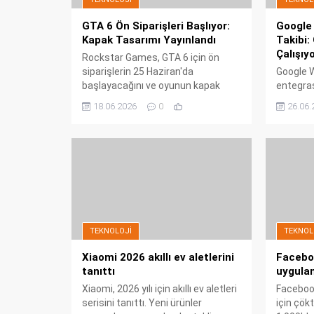
GTA 6 Ön Siparişleri Başlıyor:
Google 
Kapak Tasarımı Yayınlandı
Takibi:
Çalışıy
Rockstar Games, GTA 6 için ön
siparişlerin 25 Haziran'da
Google W
başlayacağını ve oyunun kapak
entegras
tasarımını duyurdu. 13 yıl aradan
özelliği
18.06.2026
0
26.06.
sonra gelen oyun, 19 Kasım'da
başlayan
çıkıyor ve Vice City'de geçiyor. İlk
durumuna
etapta konsollara gelecek oyun,
yerde to
PC'de 2027'de olacak.
olmasa da
bir pane
TEKNOLOJI
TEKNOL
Xiaomi 2026 akıllı ev aletlerini
Faceboo
tanıttı
uygula
Xiaomi, 2026 yılı için akıllı ev aletleri
Facebook
serisini tanıttı. Yeni ürünler
için çök