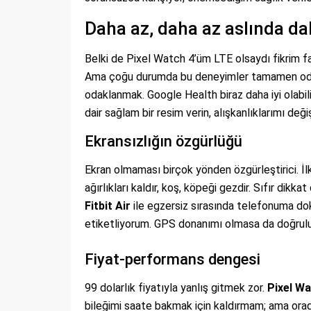
Daha az, daha az aslında da
Belki de Pixel Watch 4’üm LTE olsaydı fikrim f
Ama çoğu durumda bu deneyimler tamamen odakl
odaklanmak. Google Health biraz daha iyi olabil
dair sağlam bir resim verin, alışkanlıklarımı değiş
Ekransızlığın özgürlüğü
Ekran olmaması birçok yönden özgürleştirici. İ
ağırlıkları kaldır, koş, köpeği gezdir. Sıfır dik
Fitbit Air
ile egzersiz sırasında telefonuma 
etiketliyorum. GPS donanımı olmasa da doğruluk 
Fiyat-performans dengesi
99 dolarlık fiyatıyla yanlış gitmek zor.
Pixel W
bileğimi saate bakmak için kaldırmam; ama orad