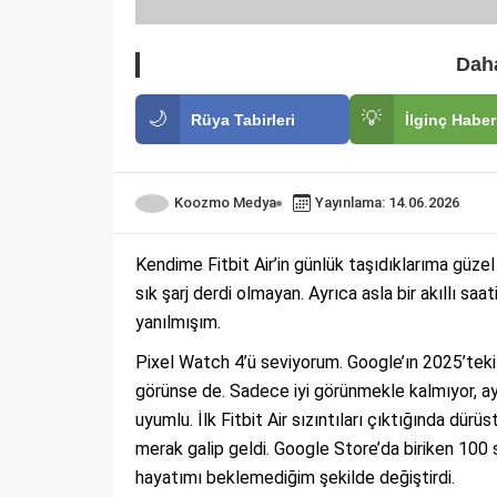
Daha
🌙
💡
Rüya Tabirleri
İlginç Haber
Koozmo Medya
Yayınlama: 14.06.2026
Kendime Fitbit Air’in günlük taşıdıklarıma güzel 
sık şarj derdi olmayan. Ayrıca asla bir akıllı s
yanılmışım.
Pixel Watch 4’ü seviyorum. Google’ın 2025’teki 
görünse de. Sadece iyi görünmekle kalmıyor, a
uyumlu. İlk Fitbit Air sızıntıları çıktığında dü
merak galip geldi. Google Store’da biriken 100 s
hayatımı beklemediğim şekilde değiştirdi.