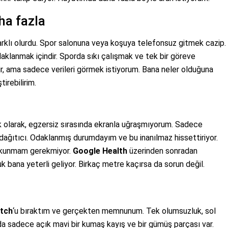
ha fazla
arklı olurdu. Spor salonuna veya koşuya telefonsuz gitmek cazip.
anmak içindir. Sporda sıkı çalışmak ve tek bir göreve
ir, ama sadece verileri görmek istiyorum. Bana neler olduğuna
tirebilirim.
lk olarak, egzersiz sırasında ekranla uğraşmıyorum. Sadece
kat dağıtıcı. Odaklanmış durumdayım ve bu inanılmaz hissettiriyor.
dokunmam gerekmiyor.
Google Health
üzerinden sonradan
bana yeterli geliyor. Birkaç metre kaçırsa da sorun değil.
atch
‘u bıraktım ve gerçekten memnunum. Tek olumsuzluk, sol
a sadece açık mavi bir kumaş kayış ve bir gümüş parçası var.