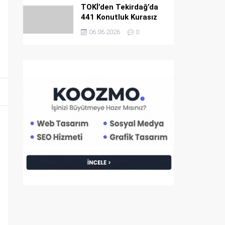
TOKİ’den Tekirdağ’da
441 Konutluk Kurasız
ve Ön Başvurusuz Dev
06.06.2026
0
Satış