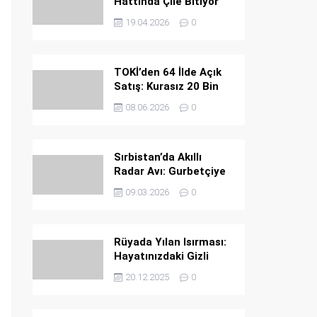
Hattında Çile Bitiyor
19.04.2026
0
TOKİ’den 64 İlde Açık
Satış: Kurasız 20 Bin
Konut Fırsatı
08.06.2026
0
Sırbistan’da Akıllı
Radar Avı: Gurbetçiye
Ağır Ceza
09.03.2026
0
Rüyada Yılan Isırması:
Hayatınızdaki Gizli
Tehlikeler ve Büyük
20.12.2025
0
Uyarılar