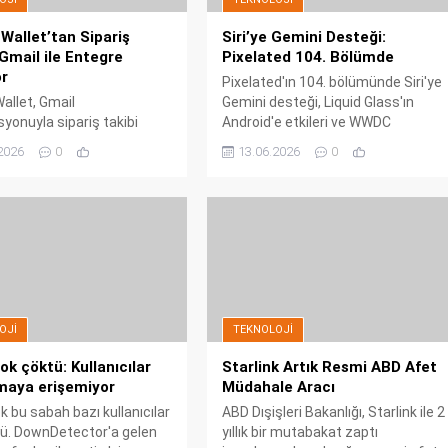
Wallet’tan Sipariş
Siri’ye Gemini Desteği:
 Gmail ile Entegre
Pixelated 104. Bölümde
or
Pixelated'ın 104. bölümünde Siri'ye
allet, Gmail
Gemini desteği, Liquid Glass'ın
yonuyla sipariş takibi
Android'e etkileri ve WWDC
ni kullanıma sunuyor. ABD’de
izlenimleri masaya yatırılıyor. Paris
2026
0
13.06.2026
0
 bu özellik, fişlerden kargo
Hilton'un Android aşkı ve yeni QPR1
 kadar her şeyi tek bir
beta sürümü de bölümde yer alıyor.
pluyor. Henüz herkese açık
, Wallet’ı daha kullanışlı
le dönüştürecek.
OJI
TEKNOLOJI
k çöktü: Kullanıcılar
Starlink Artık Resmi ABD Afet
maya erişemiyor
Müdahale Aracı
 bu sabah bazı kullanıcılar
ABD Dışişleri Bakanlığı, Starlink ile 2
tü. DownDetector'a gelen
yıllık bir mutabakat zaptı