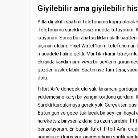
Giyilebilir ama giyilebilir h
Yıllardır akıllı saatimi telefonuma köprü olarak 
Telefonumu sürekli sessiz modda tutuyorum. K
istiyorum. Sonra bu rahatsızlıkları akıllı saatle
pişman oldum. Pixel Watch’larım telefonumun bir
mücadele haline geldi. Mantıklı karar titreşiml
ekranda kaydırmamı veya bir şeylerin görünmesi
gözden uzak olabilir. Saatim ise tam tersi; vücud
dolu.
Fitbit Air’e dönecek olursak, lansmanı gördüğüm
yüklemesine karşı bir yangın kordonu gördüm. 
Sürekli kurcalamaya gerek yok. Gerçekten pasif 
Bütün gün ve gece takılacak bir şey için hayal e
hareketsiz biriyseniz daha da uzun sürebilir. İlt
benzetiyorum. En büyük iltifat, Fitbit Air’in ora
sorunsuzca karışıyor, önemsediğim sağlık verile