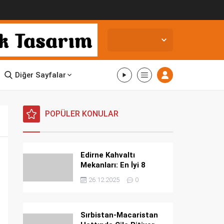
Edirne,
19
°C
Açık
Diğer Sayfalar
POPÜLER KONULAR
Edirne Kahvaltı
Mekanları: En İyi 8
Mekan
26.12.2025
0
Sırbistan-Macaristan