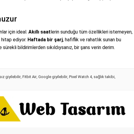
huzur
lar için ideal.
Akıllı saat
lerin sunduğu tüm özellikleri istemeyen,
hitap ediyor.
Haftada bir şarj
, hafiflik ve rahatlık sunan bu
sürekli bildirimlerden sıkıldıysanız, bir şans verin derim.
ız giyilebilir
,
Fitbit Air
,
Google giyilebilir
,
Pixel Watch 4
,
sağlık takibi
,