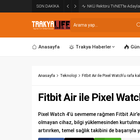
SON DAKİKA
NKÜ Rektörü TVNET’te Adayla
Anasayfa
Trakya Haberler
Gün
Anasayfa
Teknoloji
Fitbit Air ile Pixel Watch’u rafa k
Fitbit Air ile Pixel Wat
Pixel Watch 4’ü sevmeme rağmen Fitbit Air’e 
olmayan cihaz, bilgi yüklemesinden kurtulma
artırırken, temel sağlık takibini de başarıyla 