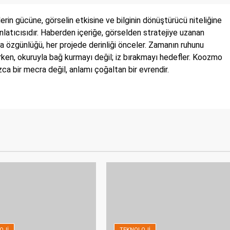
in gücüne, görselin etkisine ve bilginin dönüştürücü niteliğine
 anlatıcısıdır. Haberden içeriğe, görselden stratejiye uzanan
a özgünlüğü, her projede derinliği önceler. Zamanın ruhunu
irken, okuruyla bağ kurmayı değil; iz bırakmayı hedefler. Koozmo
a bir mecra değil, anlamı çoğaltan bir evrendir.
OJI
TEKNOLOJI