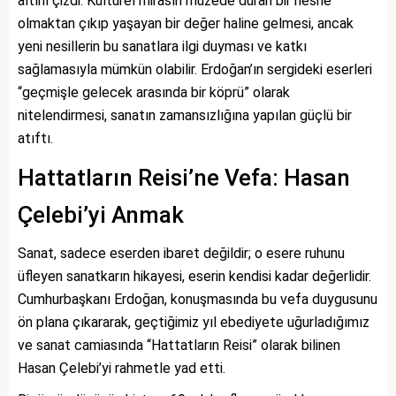
altını çizdi. Kültürel mirasın müzede duran bir nesne
olmaktan çıkıp yaşayan bir değer haline gelmesi, ancak
yeni nesillerin bu sanatlara ilgi duyması ve katkı
sağlamasıyla mümkün olabilir. Erdoğan’ın sergideki eserleri
“geçmişle gelecek arasında bir köprü” olarak
nitelendirmesi, sanatın zamansızlığına yapılan güçlü bir
atıftı.
Hattatların Reisi’ne Vefa: Hasan
Çelebi’yi Anmak
Sanat, sadece eserden ibaret değildir; o esere ruhunu
üfleyen sanatkarın hikayesi, eserin kendisi kadar değerlidir.
Cumhurbaşkanı Erdoğan, konuşmasında bu vefa duygusunu
ön plana çıkararak, geçtiğimiz yıl ebediyete uğurladığımız
ve sanat camiasında “Hattatların Reisi” olarak bilinen
Hasan Çelebi’yi rahmetle yad etti.