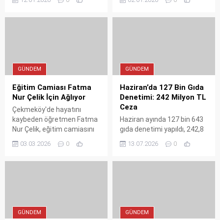
peş peşe uyarılar geldi. Salı
kırmızı bültenle ve ulusal
günü donacağız, Çarşamba
seviyede aranan 40
ısınacağız. İşte 5 günlük
suçlunun 9 farklı ülkeden
detaylı hava durumu.
Türkiye'ye getirildiğini
açıkladı. Operasyonda aslan
payı 27 suçlu ile Gürcistan'ın
oldu.
GÜNDEM
GÜNDEM
Eğitim Camiası Fatma
Haziran’da 127 Bin Gıda
Nur Çelik İçin Ağlıyor
Denetimi: 242 Milyon TL
Ceza
Çekmeköy'de hayatını
kaybeden öğretmen Fatma
Haziran ayında 127 bin 643
Nur Çelik, eğitim camiasını
gıda denetimi yapıldı, 242,8
yasa boğdu. Sevenleri ve
milyon lira ceza kesildi ve 32
03.03.2026
0
13.07.2026
0
öğrencileri, değerli
işletme hakkında suç
eğitimciyi rahmetle anarken
duyurusunda bulunuldu.
adalet çağrısında bulundu.
Bakan Yumaklı, gıda
fırsatçılarına sıfır tolerans
gösterileceğini vurguladı.
Vatandaşların sağlıklı
gıdaya erişimi için
GÜNDEM
GÜNDEM
denetimler aralıksız