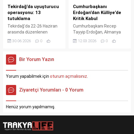
sürecek.
Tekirdağ’da uyuşturucu
Cumhurbaşkanı
operasyonu: 13
Erdoğan’dan Külliye’de
tutuklama
Kritik Kabul
Tekirdağ'da 22-26 Haziran
Cumhurbaşkanı Recep
arasında düzenlenen
Tayyip Erdoğan, Almanya
uyuşturucu
Dışişleri Bakanı Johann
30.06.2026
0
12.03.2026
0
operasyonlarında 13 kişi
Wadephul’u Külliye’de kabul
tutuklandı. 537 gram
etti. Görüşmede Türkiye-
uyuşturucu ve 14 bin 813
Almanya ilişkileri ve
Bir Yorum Yazın
hap ele geçirilirken,
bölgesel iş birliği konuları
emniyetten ailelere ve
masaya yatırıldı.
gençlere önemli uyarılar
Yorum yapabilmek için
oturum açmalısınız
.
yapıldı.
Ziyaretçi Yorumları - 0 Yorum
Henüz yorum yapılmamış.