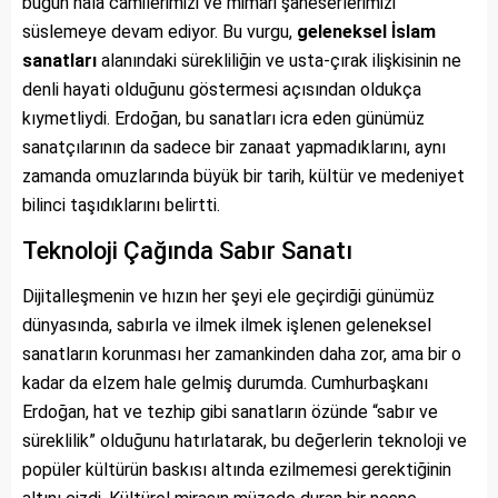
bugün hala camilerimizi ve mimari şaheserlerimizi
süslemeye devam ediyor. Bu vurgu,
geleneksel İslam
sanatları
alanındaki sürekliliğin ve usta-çırak ilişkisinin ne
denli hayati olduğunu göstermesi açısından oldukça
kıymetliydi. Erdoğan, bu sanatları icra eden günümüz
sanatçılarının da sadece bir zanaat yapmadıklarını, aynı
zamanda omuzlarında büyük bir tarih, kültür ve medeniyet
bilinci taşıdıklarını belirtti.
Teknoloji Çağında Sabır Sanatı
Dijitalleşmenin ve hızın her şeyi ele geçirdiği günümüz
dünyasında, sabırla ve ilmek ilmek işlenen geleneksel
sanatların korunması her zamankinden daha zor, ama bir o
kadar da elzem hale gelmiş durumda. Cumhurbaşkanı
Erdoğan, hat ve tezhip gibi sanatların özünde “sabır ve
süreklilik” olduğunu hatırlatarak, bu değerlerin teknoloji ve
popüler kültürün baskısı altında ezilmemesi gerektiğinin