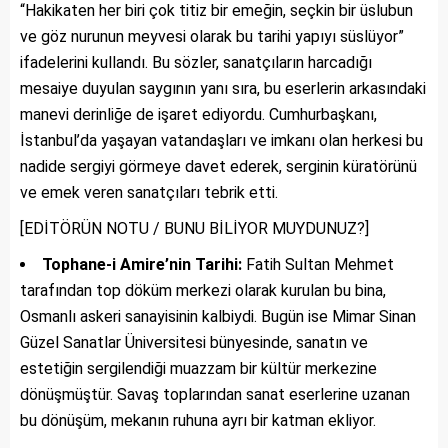
“Hakikaten her biri çok titiz bir emeğin, seçkin bir üslubun
ve göz nurunun meyvesi olarak bu tarihi yapıyı süslüyor”
ifadelerini kullandı. Bu sözler, sanatçıların harcadığı
mesaiye duyulan saygının yanı sıra, bu eserlerin arkasındaki
manevi derinliğe de işaret ediyordu. Cumhurbaşkanı,
İstanbul’da yaşayan vatandaşları ve imkanı olan herkesi bu
nadide sergiyi görmeye davet ederek, serginin küratörünü
ve emek veren sanatçıları tebrik etti.
[EDİTÖRÜN NOTU / BUNU BİLİYOR MUYDUNUZ?]
Tophane-i Amire’nin Tarihi:
Fatih Sultan Mehmet
tarafından top döküm merkezi olarak kurulan bu bina,
Osmanlı askeri sanayisinin kalbiydi. Bugün ise Mimar Sinan
Güzel Sanatlar Üniversitesi bünyesinde, sanatın ve
estetiğin sergilendiği muazzam bir kültür merkezine
dönüşmüştür. Savaş toplarından sanat eserlerine uzanan
bu dönüşüm, mekanın ruhuna ayrı bir katman ekliyor.