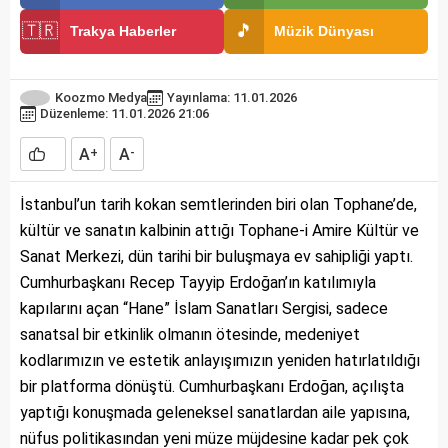
🇹🇷
🎵
Trakya Haberler
Müzik Dünyası
Koozmo Medya
Yayınlama: 11.01.2026
Düzenleme: 11.01.2026 21:06
A
A
+
-
İstanbul’un tarih kokan semtlerinden biri olan Tophane’de,
kültür ve sanatın kalbinin attığı Tophane-i Amire Kültür ve
Sanat Merkezi, dün tarihi bir buluşmaya ev sahipliği yaptı.
Cumhurbaşkanı Recep Tayyip Erdoğan’ın katılımıyla
kapılarını açan “Hane” İslam Sanatları Sergisi, sadece
sanatsal bir etkinlik olmanın ötesinde, medeniyet
kodlarımızın ve estetik anlayışımızın yeniden hatırlatıldığı
bir platforma dönüştü. Cumhurbaşkanı Erdoğan, açılışta
yaptığı konuşmada geleneksel sanatlardan aile yapısına,
nüfus politikasından yeni müze müjdesine kadar pek çok