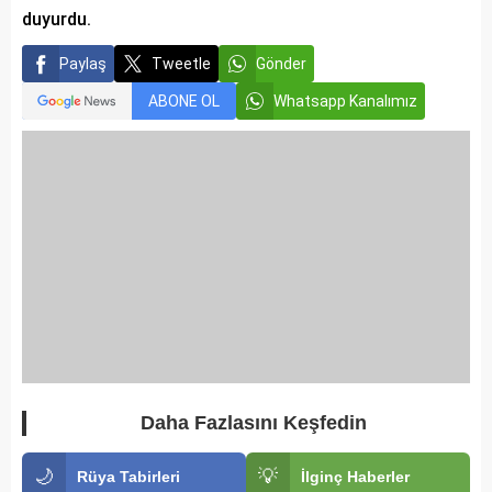
duyurdu.
Paylaş
Tweetle
Gönder
ABONE OL
Whatsapp Kanalımız
Daha Fazlasını Keşfedin
🌙
💡
Rüya Tabirleri
İlginç Haberler