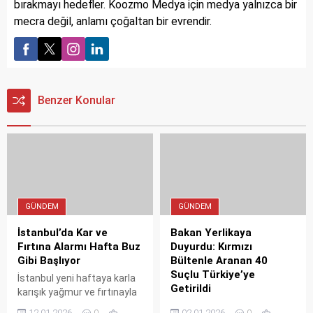
bırakmayı hedefler. Koozmo Medya için medya yalnızca bir
mecra değil, anlamı çoğaltan bir evrendir.
Benzer Konular
GÜNDEM
GÜNDEM
İstanbul’da Kar ve
Bakan Yerlikaya
Fırtına Alarmı Hafta Buz
Duyurdu: Kırmızı
Gibi Başlıyor
Bültenle Aranan 40
Suçlu Türkiye’ye
İstanbul yeni haftaya karla
Getirildi
karışık yağmur ve fırtınayla
başlıyor. MGM ve Valilikten
İçişleri Bakanı Ali Yerlikaya,
12.01.2026
0
02.01.2026
0