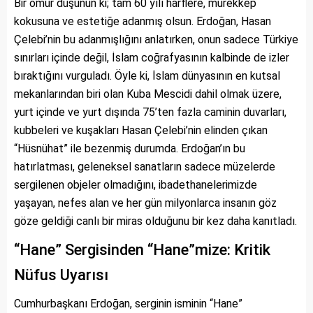
Bir ömür düşünün ki; tam 60 yılı harflere, mürekkep
kokusuna ve estetiğe adanmış olsun. Erdoğan, Hasan
Çelebi’nin bu adanmışlığını anlatırken, onun sadece Türkiye
sınırları içinde değil, İslam coğrafyasının kalbinde de izler
bıraktığını vurguladı. Öyle ki, İslam dünyasının en kutsal
mekanlarından biri olan Kuba Mescidi dahil olmak üzere,
yurt içinde ve yurt dışında 75’ten fazla caminin duvarları,
kubbeleri ve kuşakları Hasan Çelebi’nin elinden çıkan
“Hüsnühat” ile bezenmiş durumda. Erdoğan’ın bu
hatırlatması, geleneksel sanatların sadece müzelerde
sergilenen objeler olmadığını, ibadethanelerimizde
yaşayan, nefes alan ve her gün milyonlarca insanın göz
göze geldiği canlı bir miras olduğunu bir kez daha kanıtladı.
“Hane” Sergisinden “Hane”mize: Kritik
Nüfus Uyarısı
Cumhurbaşkanı Erdoğan, serginin isminin “Hane”