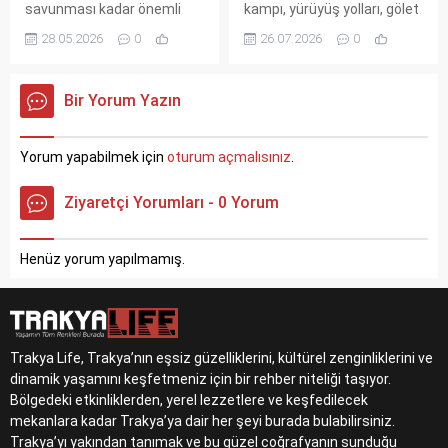
savunması kadar önemli
kampı, yürüyüş yolları, gölet
olduğunu söyledi. Su
ve spor kompleksiyle dört
28.05.2026
0
26.07.2026
0
kaynaklarının stratejik
mevsim doğayla iç içe bir
önemine dikkat çeken
deneyim sunuyor. Güneşli
Erdoğan, toplumsal
günlerde ailenizle keyifli
Bir Yorum Yazın
bilinçlenme çağrısı yaptı.
anılar biriktirmek için ideal
Türkiye'nin su yönetimi
bir rota.
politikalarına vurgu yapıldı.
Yorum yapabilmek için
oturum açmalısınız
.
Ziyaretçi Yorumları - 0 Yorum
Henüz yorum yapılmamış.
Trakya Life, Trakya’nın eşsiz güzelliklerini, kültürel zenginliklerini ve
dinamik yaşamını keşfetmeniz için bir rehber niteliği taşıyor.
Bölgedeki etkinliklerden, yerel lezzetlere ve keşfedilecek
mekanlara kadar Trakya’ya dair her şeyi burada bulabilirsiniz.
Trakya’yı yakından tanımak ve bu güzel coğrafyanın sunduğu