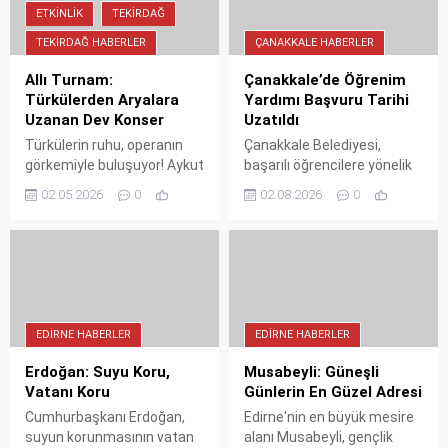
paylaşıldı.
ETKINLIK
TEKIRDAĞ
TEKIRDAĞ HABERLER
ÇANAKKALE HABERLER
Allı Turnam:
Çanakkale’de Öğrenim
Türkülerden Aryalara
Yardımı Başvuru Tarihi
Uzanan Dev Konser
Uzatıldı
Türkülerin ruhu, operanın
Çanakkale Belediyesi,
görkemiyle buluşuyor! Aykut
başarılı öğrencilere yönelik
Yılmaz ve Simay Yılmaz’ın
karşılıksız öğrenim yardımı
02.05.2026
0
02.08.2026
0
büyüleyici performansıyla
başvurularının tarihini 7
"Allı Turnam" konseri 2
Ağustos 2026'ya kadar
Mayıs’ta Çorlu’da sahnede.
uzattı. Spor, sanat, yabancı
dil veya akademik alanda
başarılı olan öğrenciler bu
fırsattan yararlanabilecek.
Başvurular Sosyal
EDIRNE HABERLER
EDIRNE HABERLER
Hizmetler Müdürlüğü'ne
yapılacak.
Erdoğan: Suyu Koru,
Musabeyli: Güneşli
Vatanı Koru
Günlerin En Güzel Adresi
Cumhurbaşkanı Erdoğan,
Edirne'nin en büyük mesire
suyun korunmasının vatan
alanı Musabeyli, gençlik