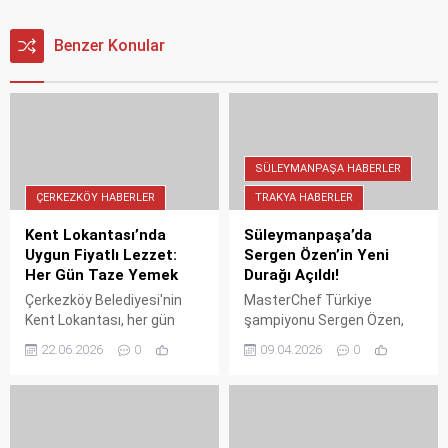
Benzer Konular
SÜLEYMANPAŞA HABERLER
ÇERKEZKÖY HABERLER
TRAKYA HABERLER
Kent Lokantası’nda
Süleymanpaşa’da
Uygun Fiyatlı Lezzet:
Sergen Özen’in Yeni
Her Gün Taze Yemek
Durağı Açıldı!
Çerkezköy Belediyesi'nin
MasterChef Türkiye
Kent Lokantası, her gün
şampiyonu Sergen Özen,
uygun fiyatlı ve lezzetli
Süleymanpaşa'daki yeni
22.06.2026
0
09.04.2026
0
yemekler sunuyor. Sosyal
restoranını görkemli bir
medyada paylaşılan video
törenle açtı. Şehrin
büyük ilgi gördü. İşte o
gastronomi hayatına değer
lezzet dolu duyuru ve
katacak dev yatırım için
detaylar.
"Hayırlı olsun" dilekleri