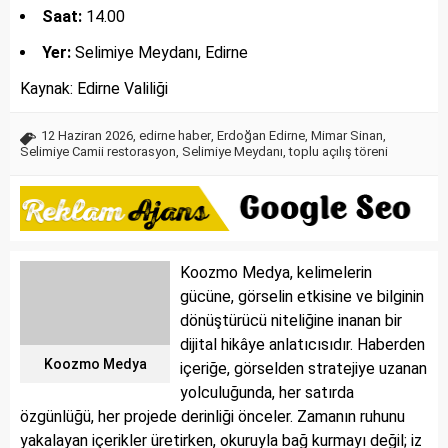
Saat:
14.00
Yer:
Selimiye Meydanı, Edirne
Kaynak: Edirne Valiliği
12 Haziran 2026
,
edirne haber
,
Erdoğan Edirne
,
Mimar Sinan
,
Selimiye Camii restorasyon
,
Selimiye Meydanı
,
toplu açılış töreni
Koozmo Medya, kelimelerin
gücüne, görselin etkisine ve bilginin
dönüştürücü niteliğine inanan bir
dijital hikâye anlatıcısıdır. Haberden
Koozmo Medya
içeriğe, görselden stratejiye uzanan
yolculuğunda, her satırda
özgünlüğü, her projede derinliği önceler. Zamanın ruhunu
yakalayan içerikler üretirken, okuruyla bağ kurmayı değil; iz