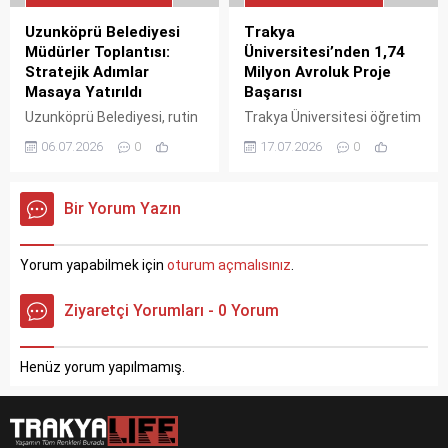
Uzunköprü Belediyesi
Trakya
Müdürler Toplantısı:
Üniversitesi’nden 1,74
Stratejik Adımlar
Milyon Avroluk Proje
Masaya Yatırıldı
Başarısı
Uzunköprü Belediyesi, rutin
Trakya Üniversitesi öğretim
müdürler toplantısında
üyeleri, 1,74 milyon Avro
06.07.2026
0
17.07.2026
0
ilçenin gelişimi için
bütçeli AVIAT-STEM
yürütülen projeleri ve
projesiyle uluslararası bir
önümüzdeki dönemde
başarıya imza attı. Proje,
Bir Yorum Yazın
atılacak adımları
Almanya
değerlendirdi. Altyapı,
koordinatörlüğünde dört
ulaşım ve sosyal
ülkeden üniversite ve
Yorum yapabilmek için
oturum açmalısınız
.
belediyecilik alanlarındaki
sanayi kuruluşlarını bir
çalışmalar masaya yatırıldı.
araya getiriyor. Girişimcilik
Ziyaretçi Yorumları - 0 Yorum
Toplantıda belirlenen kısa
ve inovasyon odaklı bu
ve uzun vadeli hedeflerle
girişim, müfredatları
Uzunköprü'nün kalkınması
yeniden yapılandırarak
Henüz yorum yapılmamış.
hedefleniyor.
öğrenci ve akademisyenlere
yeni fırsatlar sunacak.