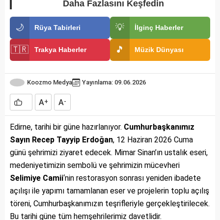
Daha Fazlasını Keşfedin
🌙
💡
Rüya Tabirleri
İlginç Haberler
🇹🇷
🎵
Trakya Haberler
Müzik Dünyası
Koozmo Medya
Yayınlama: 09.06.2026
A
A
+
-
Edirne, tarihi bir güne hazırlanıyor.
Cumhurbaşkanımız
Sayın Recep Tayyip Erdoğan
, 12 Haziran 2026 Cuma
günü şehrimizi ziyaret edecek. Mimar Sinan’ın ustalık eseri,
medeniyetimizin sembolü ve şehrimizin mücevheri
Selimiye Camii
‘nin restorasyon sonrası yeniden ibadete
açılışı ile yapımı tamamlanan eser ve projelerin toplu açılış
töreni, Cumhurbaşkanımızın teşrifleriyle gerçekleştirilecek.
Bu tarihi güne tüm hemşehrilerimiz davetlidir.