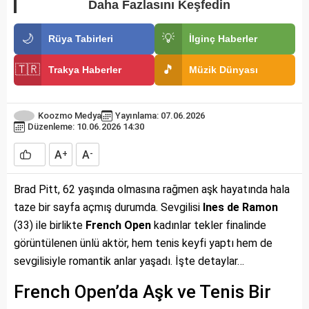
Daha Fazlasını Keşfedin
🌙
💡
Rüya Tabirleri
İlginç Haberler
🇹🇷
🎵
Trakya Haberler
Müzik Dünyası
Koozmo Medya
Yayınlama: 07.06.2026
Düzenleme: 10.06.2026 14:30
A
A
+
-
Brad Pitt, 62 yaşında olmasına rağmen aşk hayatında hala
taze bir sayfa açmış durumda. Sevgilisi
Ines de Ramon
(33) ile birlikte
French Open
kadınlar tekler finalinde
görüntülenen ünlü aktör, hem tenis keyfi yaptı hem de
sevgilisiyle romantik anlar yaşadı. İşte detaylar…
French Open’da Aşk ve Tenis Bir