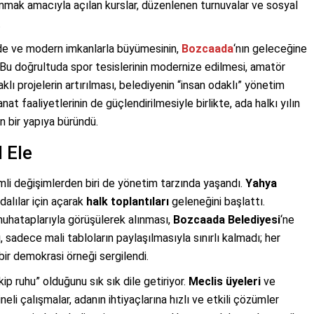
unmak amacıyla açılan kurslar, düzenlenen turnuvalar ve sosyal
.
rede ve modern imkanlarla büyümesinin,
Bozcaada
‘nın geleceğine
Bu doğrultuda spor tesislerinin modernize edilmesi, amatör
lı projelerin artırılması, belediyenin “insan odaklı” yönetim
anat faaliyetlerinin de güçlendirilmesiyle birlikte, ada halkı yılın
 bir yapıya büründü.
 Ele
mli değişimlerden biri de yönetim tarzında yaşandı.
Yahya
adalılar için açarak
halk toplantıları
geleneğini başlattı.
 muhataplarıyla görüşülerek alınması,
Bozcaada Belediyesi
‘ne
, sadece mali tabloların paylaşılmasıyla sınırlı kalmadı; her
bir demokrasi örneği sergilendi.
ip ruhu” olduğunu sık sık dile getiriyor.
Meclis üyeleri
ve
eli çalışmalar, adanın ihtiyaçlarına hızlı ve etkili çözümler