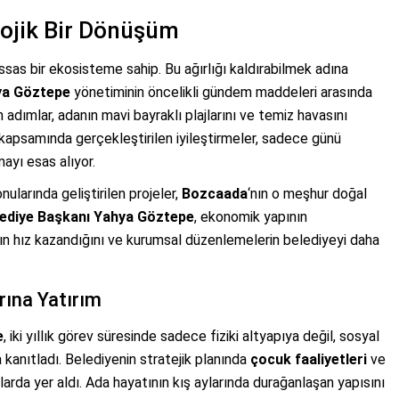
olojik Bir Dönüşüm
hassas bir ekosisteme sahip. Bu ağırlığı kaldırabilmek adına
ya Göztepe
yönetiminin öncelikli gündem maddeleri arasında
adımlar, adanın mavi bayraklı plajlarını ve temiz havasını
kapsamında gerçekleştirilen iyileştirmeler, sadece günü
ayı esas alıyor.
ularında geliştirilen projeler,
Bozcaada
‘nın o meşhur doğal
lediye Başkanı Yahya Göztepe
, ekonomik yapının
arın hız kazandığını ve kurumsal düzenlemelerin belediyeyi daha
rına Yatırım
e
, iki yıllık görev süresinde sadece fiziki altyapıya değil, sosyal
 kanıtladı. Belediyenin stratejik planında
çocuk faaliyetleri
ve
larda yer aldı. Ada hayatının kış aylarında durağanlaşan yapısını