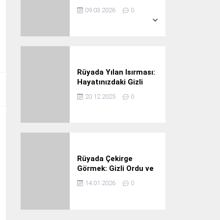
Ağır Ceza
38° /
20°
09.03.2026
0
Rüyada Yılan Isırması:
Hayatınızdaki Gizli
Tehlikeler ve Büyük
20.12.2025
0
Uyarılar
Rüyada Çekirge
Görmek: Gizli Ordu ve
İlahi İkaz
14.01.2026
0