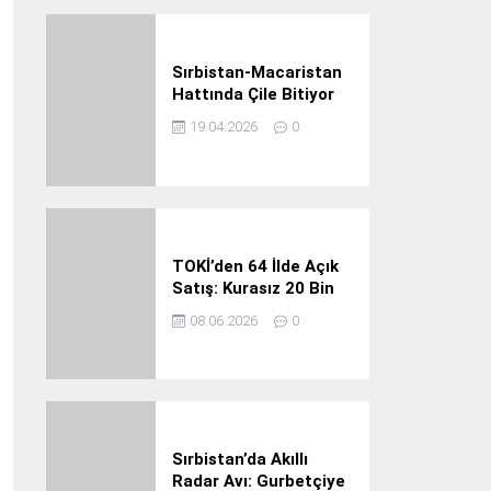
açık
36° /
22°
Sırbistan-Macaristan
Pazartesi
Hattında Çile Bitiyor
19.04.2026
0
açık
36° /
22°
Salı
TOKİ’den 64 İlde Açık
Satış: Kurasız 20 Bin
Konut Fırsatı
08.06.2026
0
açık
38° /
20°
Çarşamba
Sırbistan’da Akıllı
Radar Avı: Gurbetçiye
açık