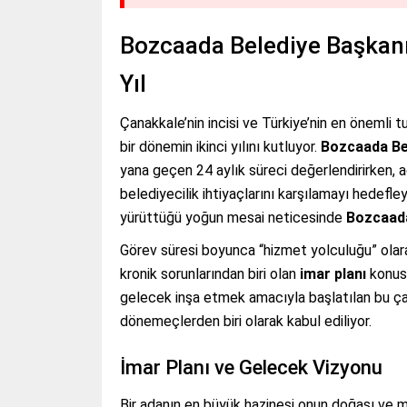
Bozcaada Belediye Başkanı
Yıl
Çanakkale’nin incisi ve Türkiye’nin en önemli 
bir dönemin ikinci yılını kutluyor.
Bozcaada Be
yana geçen 24 aylık süreci değerlendirirken,
belediyecilik ihtiyaçlarını karşılamayı hedefl
yürüttüğü yoğun mesai neticesinde
Bozcaad
Görev süresi boyunca “hizmet yolculuğu” olar
kronik sorunlarından biri olan
imar planı
konusu
gelecek inşa etmek amacıyla başlatılan bu ça
dönemeçlerden biri olarak kabul ediliyor.
İmar Planı ve Gelecek Vizyonu
Bir adanın en büyük hazinesi onun doğası ve 