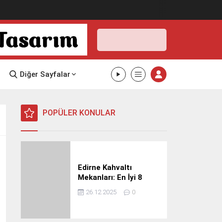
Edirne,
21
°C
Açık
Edirne
İlçe
Seçin
Diğer Sayfalar
21°
08 Ağustos
2026
açık
POPÜLER KONULAR
HİSSEDİLEN
Edirne Kahvaltı
20°
Mekanları: En İyi 8
NEM
RÜZGAR
%54
1.79 m/s
Mekan
26.12.2025
0
Pazar