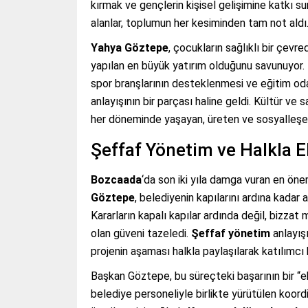
kırmak ve gençlerin kişisel gelişimine katkı s
alanlar, toplumun her kesiminden tam not aldı
Yahya Göztepe
, çocukların sağlıklı bir çev
yapılan en büyük yatırım olduğunu savunuyor. 
spor branşlarının desteklenmesi ve eğitim odak
anlayışının bir parçası haline geldi. Kültür ve s
her döneminde yaşayan, üreten ve sosyalleşen
Şeffaf Yönetim ve Halkla El
Bozcaada
‘da son iki yıla damga vuran en öne
Göztepe
, belediyenin kapılarını ardına kadar 
Kararların kapalı kapılar ardında değil, bizzat
olan güveni tazeledi.
Şeffaf yönetim
anlayışı
projenin aşaması halkla paylaşılarak katılımcı 
Başkan Göztepe, bu süreçteki başarının bir “ek
belediye personeliyle birlikte yürütülen koordin