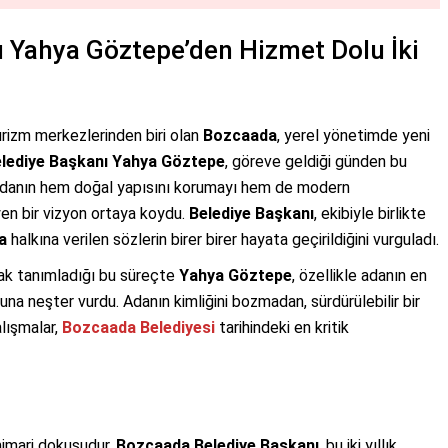
 Yahya Göztepe’den Hizmet Dolu İki
turizm merkezlerinden biri olan
Bozcaada
, yerel yönetimde yeni
lediye Başkanı Yahya Göztepe
, göreve geldiği günden bu
 adanın hem doğal yapısını korumayı hem de modern
eyen bir vizyon ortaya koydu.
Belediye Başkanı
, ekibiyle birlikte
a
halkına verilen sözlerin birer birer hayata geçirildiğini vurguladı.
ak tanımladığı bu süreçte
Yahya Göztepe
, özellikle adanın en
na neşter vurdu. Adanın kimliğini bozmadan, sürdürülebilir bir
lışmalar,
Bozcaada Belediyesi
tarihindeki en kritik
mimari dokusudur.
Bozcaada Belediye Başkanı
, bu iki yıllık