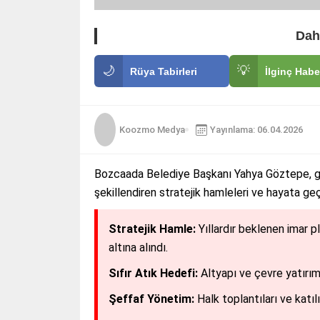
Dah
🌙
💡
Rüya Tabirleri
İlginç Habe
Koozmo Medya
Yayınlama: 06.04.2026
Bozcaada Belediye Başkanı Yahya Göztepe, gör
şekillendiren stratejik hamleleri ve hayata geç
Stratejik Hamle:
Yıllardır beklenen imar p
altına alındı.
Sıfır Atık Hedefi:
Altyapı ve çevre yatırımla
Şeffaf Yönetim:
Halk toplantıları ve katıl