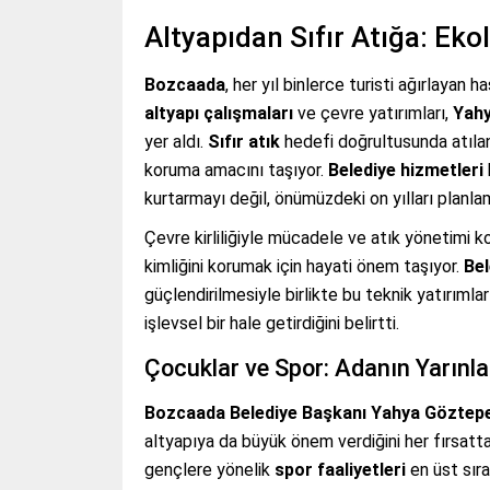
Altyapıdan Sıfır Atığa: Ek
Bozcaada
, her yıl binlerce turisti ağırlayan 
altyapı çalışmaları
ve çevre yatırımları,
Yah
yer aldı.
Sıfır atık
hedefi doğrultusunda atılan 
koruma amacını taşıyor.
Belediye hizmetleri
kurtarmayı değil, önümüzdeki on yılları planlam
Çevre kirliliğiyle mücadele ve atık yönetimi kon
kimliğini korumak için hayati önem taşıyor.
Be
güçlendirilmesiyle birlikte bu teknik yatırıml
işlevsel bir hale getirdiğini belirtti.
Çocuklar ve Spor: Adanın Yarınla
Bozcaada Belediye Başkanı Yahya Göztep
altyapıya da büyük önem verdiğini her fırsatta
gençlere yönelik
spor faaliyetleri
en üst sıra