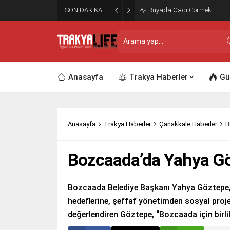
SON DAKİKA
Rüyada Cadı Görmek
Anasayfa
Trakya Haberler
Gü
Anasayfa
Trakya Haberler
Çanakkale Haberler
B
Bozcaada’da Yahya Göz
Bozcaada Belediye Başkanı Yahya Göztepe, gö
hedeflerine, şeffaf yönetimden sosyal proje
değerlendiren Göztepe, “Bozcaada için birl