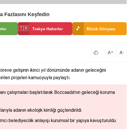
a Fazlasını Keşfedin
🇹🇷
🎵
rler
Trakya Haberler
Müzik Dünyası
A
A
+
-
eve gelişinin ikinci yıl dönümünde adanın geleceğini
irilen projeleri kamuoyuyla paylaştı.
lanı çalışmaları başlatılarak Bozcaada’nın geleceği koruma
rıyla adanın ekolojik kimliği güçlendirildi.
ımcı belediyecilik anlayışı kurumsal bir yapıya kavuşturuldu.