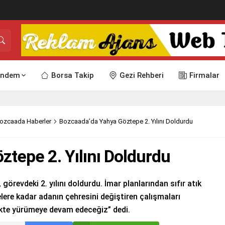
ndem
Borsa Takip
Gezi Rehberi
Firmalar
ozcaada Haberler
Bozcaada’da Yahya Göztepe 2. Yılını Doldurdu
tepe 2. Yılını Doldurdu
revdeki 2. yılını doldurdu. İmar planlarından sıfır atık
lere kadar adanın çehresini değiştiren çalışmaları
ikte yürümeye devam edeceğiz” dedi.