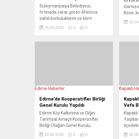
Kırklare
Süleymanpaşa Belediyesi,
Garnizo
fırtınada zarar gören Altınova
Köse, ke
sahili korkuluklarını ve kent
Per. Bn
20.04
mobilyalarını hızla onarıyor.
İlyas Ç
16.02.2026
0
0
Belediye yönetimi çalışmaları
törenler
yerinde takip etti.
acısını 
Edirne Haberler
Kapaklı Ha
Edirne’de Kooperatifler Birliği
Kapakl
Genel Kurulu Yapıldı
Vefa B
Edirne Köy Kalkınma ve Diğer
Kapaklı
Tarımsal Amaçlı Kooperatifler
Yaşlıla
Birliği Olağan Genel Kurulu,
ilçedek
kooperatif başkanları ve
ziyaret 
30.06.2026
0
0
23.03
üreticilerin katılımıyla gerçekleşti.
ve vefa 