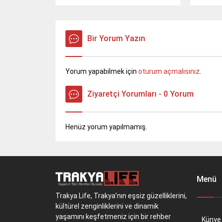
Toplantıda tarımsal kalkınma
hedefleri ve yeni projeler ele alındı.
Birlik, üreticilere yönelik eğitim ve
pazarlama stratejileri geliştirmeyi
Bir Yorum Yazın
planlıyor.
Yorum yapabilmek için
oturum açmalısınız
.
Ziyaretçi Yorumları - 0 Yorum
Henüz yorum yapılmamış.
Menü
Trakya Life, Trakya’nın eşsiz güzelliklerini,
kültürel zenginliklerini ve dinamik
yaşamını keşfetmeniz için bir rehber
Künye