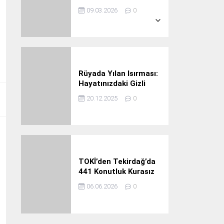
Ağır Ceza
36° /
21°
09.03.2026
0
Rüyada Yılan Isırması:
Hayatınızdaki Gizli
Tehlikeler ve Büyük
20.12.2025
0
Uyarılar
TOKİ’den Tekirdağ’da
441 Konutluk Kurasız
ve Ön Başvurusuz Dev
06.06.2026
0
Satış