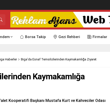
ndem
Borsa Takip
Gezi Rehberi
Firmalar
iga Haberler
Biga’da Esnaf Temsilcilerinden Kaymakamlığa Ziyaret
cilerinden Kaymakamlığa
let Kooperatifi Başkanı Mustafa Kurt ve Kahveciler Odası