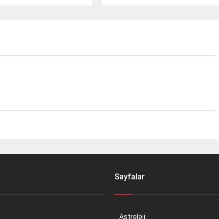
hazırlanan projenin detayları
yakında açıklanacak. Başkan
Bulut, Bakan Osman Aşkın Bak’a
teşekkür ederek müjdeyi verdi.
Sayfalar
Astroloji