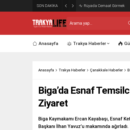
SON DAKİKA
Rüyada Cemaat Görmek
Anasayfa
Trakya Haberler
Gü
Anasayfa
Trakya Haberler
Çanakkale Haberler
B
Biga’da Esnaf Temsil
Ziyaret
Biga Kaymakamı Ercan Kayabaşı, Esnaf Kefa
Başkanı İlhan Yavuz’u makamında ağırladı.