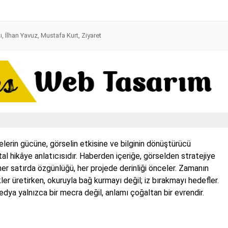
ı
,
İlhan Yavuz
,
Mustafa Kurt
,
Ziyaret
rin gücüne, görselin etkisine ve bilginin dönüştürücü
jital hikâye anlatıcısıdır. Haberden içeriğe, görselden stratejiye
er satırda özgünlüğü, her projede derinliği önceler. Zamanın
ler üretirken, okuruyla bağ kurmayı değil; iz bırakmayı hedefler.
a yalnızca bir mecra değil, anlamı çoğaltan bir evrendir.