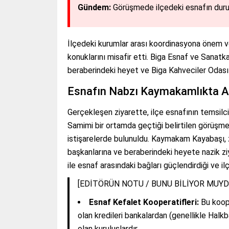
Gündem:
Görüşmede ilçedeki esnafın durumu
İlçedeki kurumlar arası koordinasyona önem 
konuklarını misafir etti. Biga Esnaf ve Sanat
beraberindeki heyet ve Biga Kahveciler Odası
Esnafın Nabzı Kaymakamlıkta A
Gerçekleşen ziyarette, ilçe esnafının temsilci
Samimi bir ortamda geçtiği belirtilen görüşme
istişarelerde bulunuldu. Kaymakam Kayabaşı, 
başkanlarına ve beraberindeki heyete nazik ziy
ile esnaf arasındaki bağları güçlendirdiği ve ilç
[EDİTÖRÜN NOTU / BUNU BİLİYOR MUY
Esnaf Kefalet Kooperatifleri:
Bu koope
olan kredileri bankalardan (genellikle Halkb
olan kuruluşlardır.