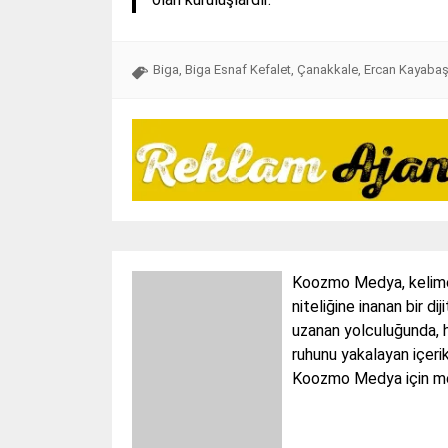
Biga
,
Biga Esnaf Kefalet
,
Çanakkale
,
Ercan Kayabaş
Koozmo Medya, kelimele
niteliğine inanan bir di
uzanan yolculuğunda, h
ruhunu yakalayan içerik
Koozmo Medya için medy