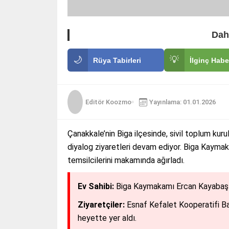
Dah
🌙
💡
Rüya Tabirleri
İlginç Habe
Editör Koozmo
Yayınlama: 01.01.2026
Çanakkale’nin Biga ilçesinde, sivil toplum kurulu
diyalog ziyaretleri devam ediyor. Biga Kayma
temsilcilerini makamında ağırladı.
Ev Sahibi:
Biga Kaymakamı Ercan Kayabaşı, e
Ziyaretçiler:
Esnaf Kefalet Kooperatifi Ba
heyette yer aldı.