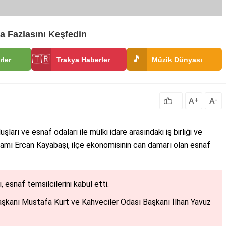
a Fazlasını Keşfedin
🇹🇷
🎵
rler
Trakya Haberler
Müzik Dünyası
A
A
+
-
şları ve esnaf odaları ile mülki idare arasındaki iş birliği ve
kamı Ercan Kayabaşı, ilçe ekonomisinin can damarı olan esnaf
snaf temsilcilerini kabul etti.
şkanı Mustafa Kurt ve Kahveciler Odası Başkanı İlhan Yavuz