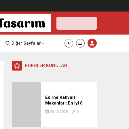
Edirne,
33
°C
Açık
Edirne
İlçe
Seçin
Diğer Sayfalar
33°
06 Ağustos
2026
açık
POPÜLER KONULAR
HİSSEDİLEN
Edirne Kahvaltı
32°
Mekanları: En İyi 8
NEM
RÜZGAR
%23
8.27 m/s
Mekan
26.12.2025
0
Cuma