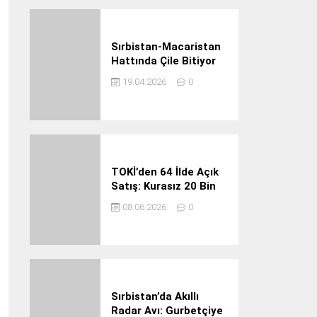
açık
37° /
18°
Sırbistan-Macaristan
Cumartesi
Hattında Çile Bitiyor
19.04.2026
0
açık
38° /
21°
Pazar
TOKİ’den 64 İlde Açık
Satış: Kurasız 20 Bin
Konut Fırsatı
08.06.2026
0
açık
37° /
25°
Pazartesi
Sırbistan’da Akıllı
Radar Avı: Gurbetçiye
açık