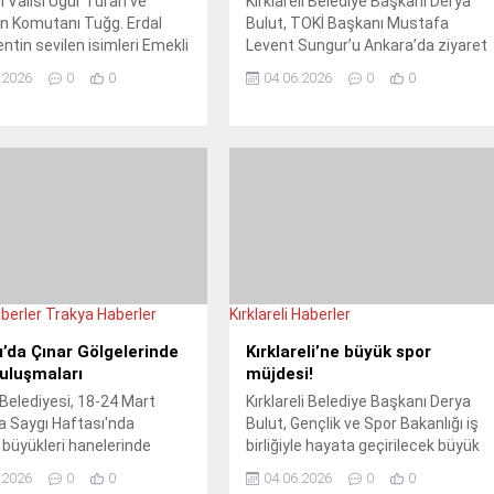
li Valisi Uğur Turan ve
Kırklareli Belediye Başkanı Derya
n Komutanı Tuğg. Erdal
Bulut, TOKİ Başkanı Mustafa
ntin sevilen isimleri Emekli
Levent Sungur’u Ankara’da ziyaret
b. Erhan Gepdiremen ve
etti. Görüşmede şehrin gelecek
.2026
0
0
04.06.2026
0
0
etinkaya’nın cenaze
projeleri ve TOKİ iş birliği ele alındı.
ine katılarak ailelerin
Başkan Bulut, destekleri için
paylaştı.
Sungur’a teşekkür etti.
berler
Trakya Haberler
Kırklareli Haberler
ı’da Çınar Gölgelerinde
Kırklareli’ne büyük spor
uluşmaları
müjdesi!
 Belediyesi, 18-24 Mart
Kırklareli Belediye Başkanı Derya
ra Saygı Haftası'nda
Bulut, Gençlik ve Spor Bakanlığı iş
i büyükleri hanelerinde
birliğiyle hayata geçirilecek büyük
ederek hayır dualarını aldı
spor projesini duyurdu. Sağlıklı
.2026
0
0
04.06.2026
0
0
örneği sergiledi.
nesiller ve spor kültürü hedefiyle