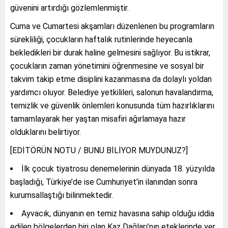
güvenini artırdığı gözlemlenmiştir.
Cuma ve Cumartesi akşamları düzenlenen bu programların
sürekliliği, çocukların haftalık rutinlerinde heyecanla
bekledikleri bir durak haline gelmesini sağlıyor. Bu istikrar,
çocukların zaman yönetimini öğrenmesine ve sosyal bir
takvim takip etme disiplini kazanmasına da dolaylı yoldan
yardımcı oluyor. Belediye yetkilileri, salonun havalandırma,
temizlik ve güvenlik önlemleri konusunda tüm hazırlıklarını
tamamlayarak her yaştan misafiri ağırlamaya hazır
olduklarını belirtiyor.
[EDİTÖRÜN NOTU / BUNU BİLİYOR MUYDUNUZ?]
İlk çocuk tiyatrosu denemelerinin dünyada 18. yüzyılda
başladığı, Türkiye’de ise Cumhuriyet’in ilanından sonra
kurumsallaştığı bilinmektedir.
Ayvacık, dünyanın en temiz havasına sahip olduğu iddia
edilen bölgelerden biri olan Kaz Dağları’nın eteklerinde yer