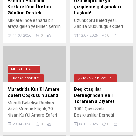
Esnafla Hasbihal:
Uzunköprü’de yol
Kırklareli’nin Üretim
çizgileme çalışmaları
Gücüne Destek
başladı!
Kırklareli'nde esnafla bir
Uzunköprü Belediyesi,
araya gelen yetkililer, şehrin
Zabıta Müdürlüğü ekipleri
üretim gücüne katkı
gözetiminde yol çizgileme
11.07.2026
0
13.07.2026
0
sağlayan esnafın öneri ve
çalışmalarına başladı.
değerlendirmelerini dinliyor.
Edirne Belediyesi'nden
Samimi sohbetlerle geçen
gelen araç ve teknik
buluşmalarda, Kırklareli'nin
personel ile yürütülen
geleceği için ortak akıl
çalışmalar, daha güvenli ve
oluşturuluyor. Esnafın güler
düzenli bir trafik akışı
MURATLI HABER
yüzü ve kıymetli görüşleri,
sağlayacak. Vatandaşların
TRAKYA HABERLER
ÇANAKKALE HABERLER
şehrin kalkınmasına ışık
geçici trafik işaretlerine
tutuyor.
uyması istendi.
Muratlı’da Kut’ül Amare
Beşiktaşlılar
Zaferi Coşkusu Yaşandı
Derneği’nden Vali
Toraman’a Ziyaret
Muratlı Belediye Başkan
Vekili Mümün Küçük, 29
1903 Çanakkale
Nisan Kut’ül Amare Zaferi
Beşiktaşlılar Derneği
dolayısıyla düzenlenen
Başkanı Aydın Sevinç ve
29.04.2026
0
06.08.2026
0
anma programına katıldı.
yeni yönetim kurulu, Vali
Tarihi zaferin önemi ve milli
Doç. Dr. Ömer Toraman'ı