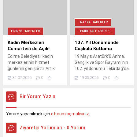
birlik mesajlarının verildiği
makamında ziyaret etti.
etkinlikte, kahraman
Spor ve iş birliği mesajlarının
Mehmetçikler rahmetle
öne çıktığı buluşmada,
anıldı.
ortak projeler masaya
TRAKYA HABERLER
yatırıldı.
EDIRNE HABERLER
TEKIRDAĞ HABERLER
Kadın Merkezleri
107. Yıl Dönümünde
Cumartesi de Açık!
Coşkulu Kutlama
Edirne Belediyesi, kadın
19 Mayıs Atatürk’ü Anma,
merkezlerinin hizmet
Gençlik ve Spor Bayramı'nın
günlerini genişletti. Artık
107. yıl dönümü Tekirdağ'da
Zübeyde Hanım, Özgecan,
büyük bir coşkuyla kutlandı.
31.07.2026
0
19.05.2026
0
Babademirtaş ve
Amfi Tiyatro'da düzenlenen
Yeniimaret Kadın
törene katılım yoğundu ve
Merkezleri, Salı'dan
gençlerin enerjisi görülmeye
Bir Yorum Yazın
Cumartesi'ye 08.30-17.30
değerdi.
saatleri arasında hizmet
verecek. Ücretsiz spor
Yorum yapabilmek için
oturum açmalısınız
.
salonlarından psikolojik
danışmanlığa kadar birçok
Ziyaretçi Yorumları - 0 Yorum
hizmetten yararlanmak için
cumartesi gününü de