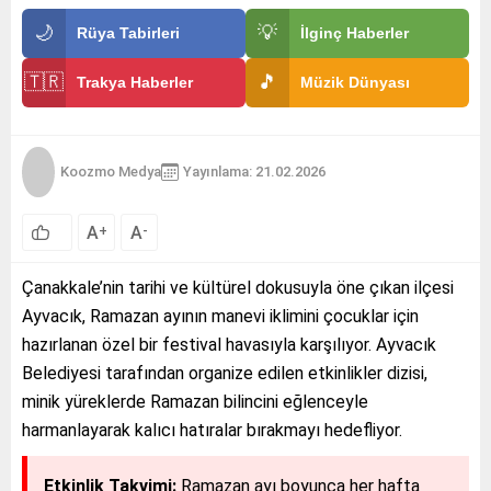
🌙
💡
Rüya Tabirleri
İlginç Haberler
🇹🇷
🎵
Trakya Haberler
Müzik Dünyası
Koozmo Medya
Yayınlama: 21.02.2026
A
A
+
-
Çanakkale’nin tarihi ve kültürel dokusuyla öne çıkan ilçesi
Ayvacık, Ramazan ayının manevi iklimini çocuklar için
hazırlanan özel bir festival havasıyla karşılıyor. Ayvacık
Belediyesi tarafından organize edilen etkinlikler dizisi,
minik yüreklerde Ramazan bilincini eğlenceyle
harmanlayarak kalıcı hatıralar bırakmayı hedefliyor.
Etkinlik Takvimi:
Ramazan ayı boyunca her hafta