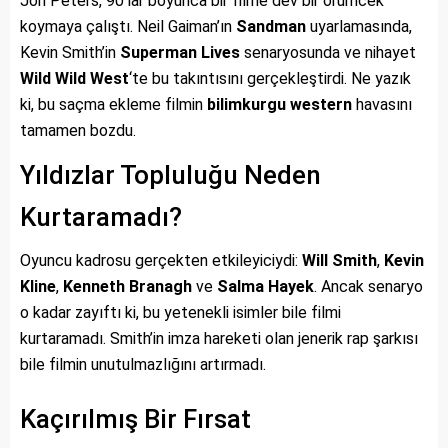
Jon Peters, 90’lar boyunca bir filme dev bir örümcek
koymaya çalıştı. Neil Gaiman’ın
Sandman
uyarlamasında,
Kevin Smith’in
Superman Lives
senaryosunda ve nihayet
Wild Wild West
‘te bu takıntısını gerçekleştirdi. Ne yazık
ki, bu saçma ekleme filmin
bilimkurgu western
havasını
tamamen bozdu.
Yıldızlar Topluluğu Neden
Kurtaramadı?
Oyuncu kadrosu gerçekten etkileyiciydi:
Will Smith
,
Kevin
Kline
,
Kenneth Branagh
ve
Salma Hayek
. Ancak senaryo
o kadar zayıftı ki, bu yetenekli isimler bile filmi
kurtaramadı. Smith’in imza hareketi olan jenerik rap şarkısı
bile filmin unutulmazlığını artırmadı.
Kaçırılmış Bir Fırsat