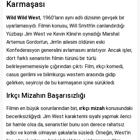
Karmaşası
Wild Wild West
, 1960’ların aynı adlı dizisinin gevşek bir
uyarlamasıydı. Filmin konusu, Will Smith’in canlandırdığı
Yüzbaşı Jim West ve Kevin Kline’ın oynadığı Marshal
Artemus Gordon’un, Jim’in ailesini öldüren eski
Konfederasyon generalini avlamasını anlatıyor. Ancak işler,
dört farklı senaristin filmin türünü bir türlü
belirleyememesiyle çığırından çıktı. Film, ırkçı komedi,
casus gerilimi ve bilimkurgu western arasında gidip
gelirken, seyirciyi de bu karmaşanın içine sürükledi.
Irkçı Mizahın Başarısızlığı
Filmin en büyük sorunlarından biri,
ırkçı mizah
konusundaki
beceriksizliğiydi. Jim West karakterini siyahi yapmak ilerici
bir hamle olsa da, senaristler bunu son derece rahatsız
edici ve komik olmayan şakalarla süsledi. Örneğin, West’in