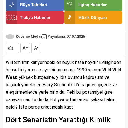
🌙
💡
Rüya Tabirleri
İlginç Haberler
🇹🇷
🎵
Trakya Haberler
Müzik Dünyası
Koozmo Medya
Yayınlama: 07.07.2026
A
A
+
-
Will Smith’in kariyerindeki en büyük hata neydi? Evliliğinden
bahsetmiyorum, o ayrı bir muamma. 1999 yapımı
Wild Wild
West
, yüksek bütçesine, yıldız oyuncu kadrosuna ve
başarılı yönetmen Barry Sonnenfeld’e rağmen gişede ve
eleştirmenlerce yerle bir oldu. Peki bu potansiyel gişe
canavarı nasıl oldu da Hollywood’un en acı şakası haline
geldi? İşte perde arkasındaki kaos.
Dört Senaristin Yarattığı Kimlik