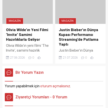
sürükledi. Travis Kelce ise o
paylaştığı nadir fotoğraf,
dönem evlenme teklifi
onun hala eski dizi
planladığını itiraf etti. Swift
arkadaşlarıyla görüştüğünü
ayrıca yeni albümünü
gösteriyor. Peki, neden
MAGAZIN
MAGAZIN
duyurdu.
Hollywood'dan tamamen
kopmadı?
Olivia Wilde’ın Yeni Filmi
Justin Bieber’ın Dünya
‘Invite’ Samimi
Kupası Performansı
Hazırlıklarla Geliyor
Streaming’de Patlama
Yaptı
Olivia Wilde'ın yeni filmi 'The
Invite', samimi hazırlık
Justin Bieber'ın Dünya
süreciyle dikkat çekiyor.
Kupası devre arasında
27.06.2026
0
21.07.2026
0
Oyuncular, çekimler
seslendirdiği 'Everything
öncesinde evlilikleri ve
Hallelujah' şarkısı,
cinsel dinamikleri hakkında
Spotify'da 0 streaming
Bir Yorum Yazın
kişisel deneyimlerini
artışı yakaladı. Kafa
paylaştı. Film, Sundance'de
karıştırıcı bulunan bu seçim,
ayakta alkışlanmıştı.
aslında sanatçıya büyük bir
Yorum yapabilmek için
oturum açmalısınız
.
çıkış sağladı. İşte detaylar
ve gelen tepkiler.
Ziyaretçi Yorumları - 0 Yorum