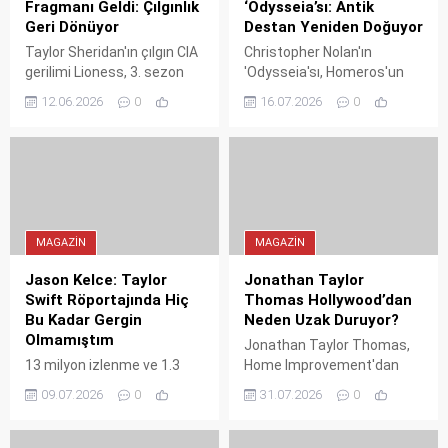
Fragmanı Geldi: Çılgınlık
‘Odysseia’sı: Antik
Geri Dönüyor
Destan Yeniden Doğuyor
Taylor Sheridan'ın çılgın CIA
Christopher Nolan'ın
gerilimi Lioness, 3. sezon
'Odysseia'sı, Homeros'un
fragmanıyla geri dönüyor.
destanını IMAX
12.06.2026
0
16.07.2026
0
Zoe Saldaña ve Nicole
büyüklüğünde bir görsel
Kidman'lı dizi, 2 Ağustos'ta
şölene dönüştürüyor. Matt
Paramount+'ta
Damon'ın hayat verdiği
yayınlanacak. Yeni sezonda
Odysseus, eve dönüş
ekip en kişisel görevine
yolculuğunda hem tanrılarla
çıkarken, Joe McNamara
hem de kendi vicdanıyla
görünmeyen düşmanlarla
hesaplaşıyor. Film, Nolan'ın
MAGAZIN
MAGAZIN
yüzleşiyor.
zamansız temalarını antik
bir hikâyeyle harmanlayarak
Jason Kelce: Taylor
Jonathan Taylor
sinema tarihine geçiyor.
Swift Röportajında Hiç
Thomas Hollywood’dan
Bu Kadar Gergin
Neden Uzak Duruyor?
Olmamıştım
Jonathan Taylor Thomas,
13 milyon izlenme ve 1.3
Home Improvement'dan
milyon eşzamanlı izleyici
ayrıldıktan sonra Harvard ve
09.07.2026
0
31.07.2026
0
rekoru kıran Taylor Swift
Columbia'da okudu,
röportajı, Jason Kelce'yi
yönetmenliğe yöneldi.
kariyerinin en gergin anına
Patricia Richardson'ın