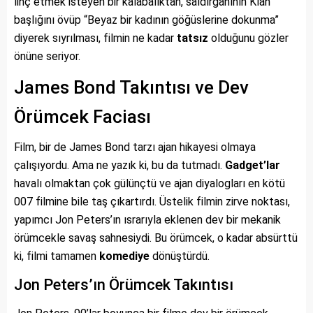
linç etmek isteyen bir kalabalıktan, saldırganının Klan
başlığını övüp “Beyaz bir kadının göğüslerine dokunma”
diyerek sıyrılması, filmin ne kadar
tatsız
olduğunu gözler
önüne seriyor.
James Bond Takıntısı ve Dev
Örümcek Faciası
Film, bir de James Bond tarzı ajan hikayesi olmaya
çalışıyordu. Ama ne yazık ki, bu da tutmadı.
Gadget’lar
havalı olmaktan çok gülünçtü ve ajan diyalogları en kötü
007 filmine bile taş çıkartırdı. Üstelik filmin zirve noktası,
yapımcı Jon Peters’ın ısrarıyla eklenen dev bir mekanik
örümcekle savaş sahnesiydi. Bu örümcek, o kadar absürttü
ki, filmi tamamen
komediye
dönüştürdü.
Jon Peters’ın Örümcek Takıntısı