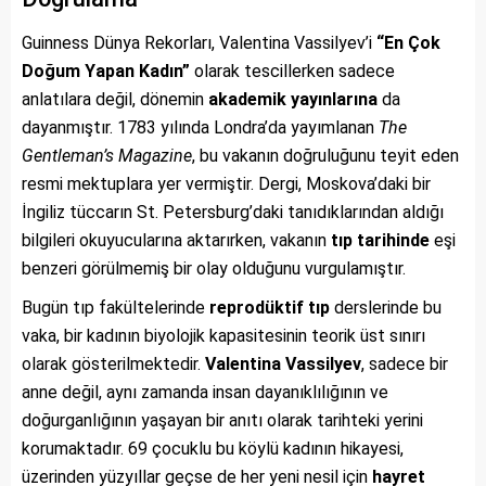
Guinness Dünya Rekorları, Valentina Vassilyev’i
“En Çok
Doğum Yapan Kadın”
olarak tescillerken sadece
anlatılara değil, dönemin
akademik yayınlarına
da
dayanmıştır. 1783 yılında Londra’da yayımlanan
The
Gentleman’s Magazine
, bu vakanın doğruluğunu teyit eden
resmi mektuplara yer vermiştir. Dergi, Moskova’daki bir
İngiliz tüccarın St. Petersburg’daki tanıdıklarından aldığı
bilgileri okuyucularına aktarırken, vakanın
tıp tarihinde
eşi
benzeri görülmemiş bir olay olduğunu vurgulamıştır.
Bugün tıp fakültelerinde
reprodüktif tıp
derslerinde bu
vaka, bir kadının biyolojik kapasitesinin teorik üst sınırı
olarak gösterilmektedir.
Valentina Vassilyev
, sadece bir
anne değil, aynı zamanda insan dayanıklılığının ve
doğurganlığının yaşayan bir anıtı olarak tarihteki yerini
korumaktadır. 69 çocuklu bu köylü kadının hikayesi,
üzerinden yüzyıllar geçse de her yeni nesil için
hayret