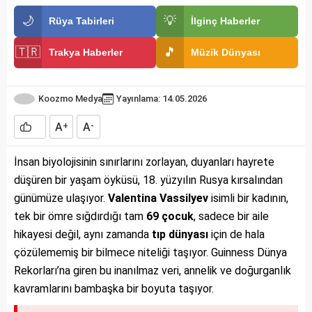
🌙
💡
Rüya Tabirleri
İlginç Haberler
🇹🇷
🎵
Trakya Haberler
Müzik Dünyası
Koozmo Medya
Yayınlama: 14.05.2026
A
A
+
-
İnsan biyolojisinin sınırlarını zorlayan, duyanları hayrete
düşüren bir yaşam öyküsü, 18. yüzyılın Rusya kırsalından
günümüze ulaşıyor.
Valentina Vassilyev
isimli bir kadının,
tek bir ömre sığdırdığı tam
69 çocuk
, sadece bir aile
hikayesi değil, aynı zamanda
tıp dünyası
için de hala
çözülememiş bir bilmece niteliği taşıyor. Guinness Dünya
Rekorları’na giren bu inanılmaz veri, annelik ve doğurganlık
kavramlarını bambaşka bir boyuta taşıyor.