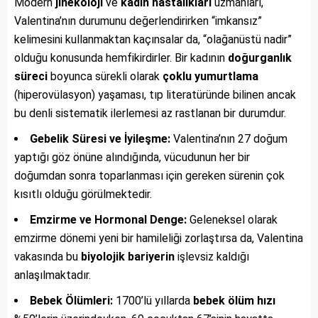
Modern
jinekoloji
ve
kadın hastalıkları
uzmanları,
Valentina’nın durumunu değerlendirirken “imkansız”
kelimesini kullanmaktan kaçınsalar da, “olağanüstü nadir”
olduğu konusunda hemfikirdirler. Bir kadının
doğurganlık
süreci
boyunca sürekli olarak
çoklu yumurtlama
(hiperovülasyon) yaşaması, tıp literatüründe bilinen ancak
bu denli sistematik ilerlemesi az rastlanan bir durumdur.
Gebelik Süresi ve İyileşme:
Valentina’nın 27 doğum
yaptığı göz önüne alındığında, vücudunun her bir
doğumdan sonra toparlanması için gereken sürenin çok
kısıtlı olduğu görülmektedir.
Emzirme ve Hormonal Denge:
Geleneksel olarak
emzirme dönemi yeni bir hamileliği zorlaştırsa da, Valentina
vakasında bu
biyolojik bariyerin
işlevsiz kaldığı
anlaşılmaktadır.
Bebek Ölümleri:
1700’lü yıllarda
bebek ölüm hızı