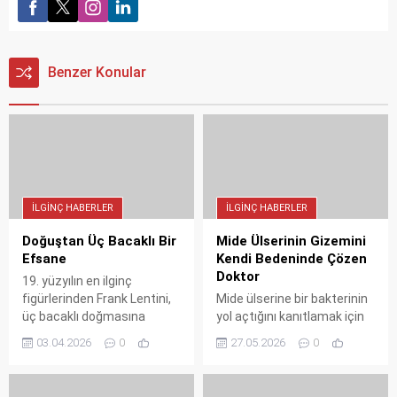
Benzer Konular
İLGINÇ HABERLER
İLGINÇ HABERLER
Doğuştan Üç Bacaklı Bir
Mide Ülserinin Gizemini
Efsane
Kendi Bedeninde Çözen
Doktor
19. yüzyılın en ilginç
figürlerinden Frank Lentini,
Mide ülserine bir bakterinin
üç bacaklı doğmasına
yol açtığını kanıtlamak için
rağmen bu durumunu
ölümcül mikrop kültürünü
03.04.2026
0
27.05.2026
0
dünya çapında bir başarıya
içen ve kendini hasta
dönüştürdü. İşte tıp
ederek tıbbı haksız çıkaran
tarihinin en ünlü "Üç Bacaklı
Dr. Barry Marshall'ın Nobel'e