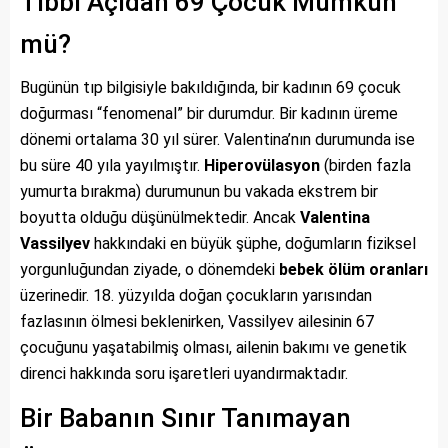
Tıbbi Açıdan 69 Çocuk Mümkün
mü?
Bugünün tıp bilgisiyle bakıldığında, bir kadının 69 çocuk
doğurması “fenomenal” bir durumdur. Bir kadının üreme
dönemi ortalama 30 yıl sürer. Valentina’nın durumunda ise
bu süre 40 yıla yayılmıştır.
Hiperovülasyon
(birden fazla
yumurta bırakma) durumunun bu vakada ekstrem bir
boyutta olduğu düşünülmektedir. Ancak
Valentina
Vassilyev
hakkındaki en büyük şüphe, doğumların fiziksel
yorgunluğundan ziyade, o dönemdeki
bebek ölüm oranları
üzerinedir. 18. yüzyılda doğan çocukların yarısından
fazlasının ölmesi beklenirken, Vassilyev ailesinin 67
çocuğunu yaşatabilmiş olması, ailenin bakımı ve genetik
direnci hakkında soru işaretleri uyandırmaktadır.
Bir Babanın Sınır Tanımayan