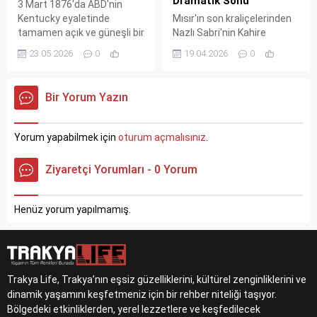
Dramatik Sonu
3 Mart 1876'da ABD'nin
Kentucky eyaletinde
Mısır'ın son kraliçelerinden
tamamen açık ve güneşli bir
Nazlı Sabri'nin Kahire
havada gökyüzünden taze
saraylarından Los
23.05.2026
0
19.04.2026
0
et parçaları yağdı. Tıp
Angeles'taki yalnızlığa
profesörlerinin ve Scientific
uzanan "film gibi" hayat
American laboratuvarlarının
hikayesi. Din değiştiren,
Bir Yorum Yazın
incelediği numunelerin,
unvanlarını kaybeden ve
yüksek irtifadan geçen bir
sefalet içinde ölen
akbaba sürüsünün toplu
kraliçenin dramı.
Yorum yapabilmek için
oturum açmalısınız
.
kusma refleksiyle yere
düştüğü bilimsel olarak
Ziyaretçi Yorumları - 0 Yorum
kanıtlandı.
Henüz yorum yapılmamış.
Trakya Life, Trakya’nın eşsiz güzelliklerini, kültürel zenginliklerini ve
dinamik yaşamını keşfetmeniz için bir rehber niteliği taşıyor.
Bölgedeki etkinliklerden, yerel lezzetlere ve keşfedilecek