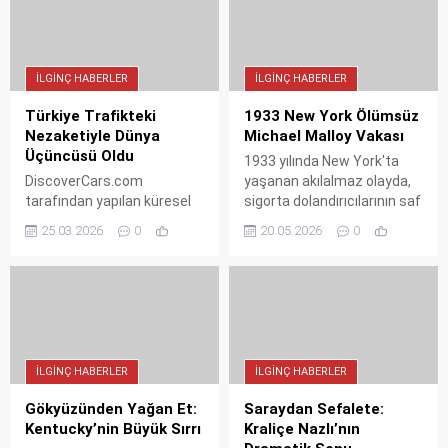
Adam"ının ilham veren
uzanan inanılmaz hikayesi.
hikayesi.
İLGINÇ HABERLER
İLGINÇ HABERLER
Türkiye Trafikteki
1933 New York Ölümsüz
Nezaketiyle Dünya
Michael Malloy Vakası
Üçüncüsü Oldu
1933 yılında New York'ta
DiscoverCars.com
yaşanan akılalmaz olayda,
tarafından yapılan küresel
sigorta dolandırıcılarının saf
araştırmaya göre Türkiye,
antifriz, dondurucu soğuk
25.03.2026
0
20.05.2026
0
dünyanın en nazik
ve trafik kazasıyla
sürücülerine sahip 3. ülke
öldüremediği evsiz Michael
seçildi. 4 bin 930 turistin
Malloy'un trajik hikayesi ve
katılımıyla hazırlanan
çetenin elektrikli
listede Türkiye, birçok
sandalyeye uzanan hukuki
Avrupa devini geride
sonu.
bırakarak büyük bir başarıya
İLGINÇ HABERLER
İLGINÇ HABERLER
imza attı.
Gökyüzünden Yağan Et:
Saraydan Sefalete:
Kentucky’nin Büyük Sırrı
Kraliçe Nazlı’nın