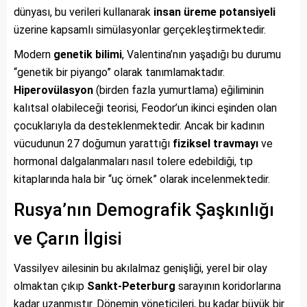
dünyası, bu verileri kullanarak
insan üreme potansiyeli
üzerine kapsamlı simülasyonlar gerçekleştirmektedir.
Modern
genetik bilimi
, Valentina’nın yaşadığı bu durumu
“genetik bir piyango” olarak tanımlamaktadır.
Hiperovülasyon
(birden fazla yumurtlama) eğiliminin
kalıtsal olabileceği teorisi, Feodor’un ikinci eşinden olan
çocuklarıyla da desteklenmektedir. Ancak bir kadının
vücudunun 27 doğumun yarattığı
fiziksel travmayı
ve
hormonal dalgalanmaları nasıl tolere edebildiği, tıp
kitaplarında hala bir “uç örnek” olarak incelenmektedir.
Rusya’nın Demografik Şaşkınlığı
ve Çarın İlgisi
Vassilyev ailesinin bu akılalmaz genişliği, yerel bir olay
olmaktan çıkıp
Sankt-Peterburg
sarayının koridorlarına
kadar uzanmıştır. Dönemin yöneticileri, bu kadar büyük bir