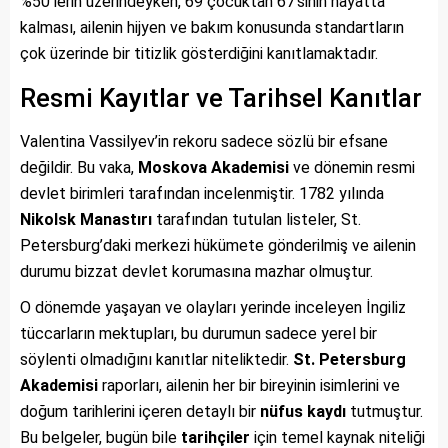
%50’lerin üzerindeyken, 69 çocuktan 67’sinin hayatta
kalması, ailenin hijyen ve bakım konusunda standartların
çok üzerinde bir titizlik gösterdiğini kanıtlamaktadır.
Resmi Kayıtlar ve Tarihsel Kanıtlar
Valentina Vassilyev’in rekoru sadece sözlü bir efsane
değildir. Bu vaka,
Moskova Akademisi
ve dönemin resmi
devlet birimleri tarafından incelenmiştir. 1782 yılında
Nikolsk Manastırı
tarafından tutulan listeler, St.
Petersburg’daki merkezi hükümete gönderilmiş ve ailenin
durumu bizzat devlet korumasına mazhar olmuştur.
O dönemde yaşayan ve olayları yerinde inceleyen İngiliz
tüccarların mektupları, bu durumun sadece yerel bir
söylenti olmadığını kanıtlar niteliktedir.
St. Petersburg
Akademisi
raporları, ailenin her bir bireyinin isimlerini ve
doğum tarihlerini içeren detaylı bir
nüfus kaydı
tutmuştur.
Bu belgeler, bugün bile
tarihçiler
için temel kaynak niteliği