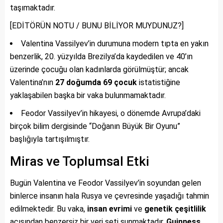
taşımaktadır.
[EDİTÖRÜN NOTU / BUNU BİLİYOR MUYDUNUZ?]
Valentina Vassilyev’in durumuna modern tıpta en yakın
benzerlik, 20. yüzyılda Brezilya’da kaydedilen ve 40’ın
üzerinde çocuğu olan kadınlarda görülmüştür; ancak
Valentina’nın
27 doğumda 69 çocuk
istatistiğine
yaklaşabilen başka bir vaka bulunmamaktadır.
Feodor Vassilyev’in hikayesi, o dönemde Avrupa’daki
birçok bilim dergisinde “Doğanın Büyük Bir Oyunu”
başlığıyla tartışılmıştır.
Miras ve Toplumsal Etki
Bugün Valentina ve Feodor Vassilyev’in soyundan gelen
binlerce insanın hala Rusya ve çevresinde yaşadığı tahmin
edilmektedir. Bu vaka,
insan evrimi
ve
genetik çeşitlilik
açısından benzersiz bir veri seti sunmaktadır.
Guinness