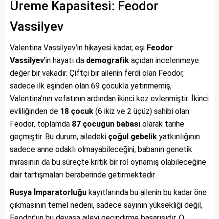
Üreme Kapasitesi: Feodor
Vassilyev
Valentina Vassilyev’in hikayesi kadar, eşi
Feodor
Vassilyev
’in hayatı da
demografik
açıdan incelenmeye
değer bir vakadır. Çiftçi bir ailenin ferdi olan Feodor,
sadece ilk eşinden olan 69 çocukla yetinmemiş,
Valentina’nın vefatının ardından ikinci kez evlenmiştir. İkinci
evliliğinden de
18 çocuk
(6 ikiz ve 2 üçüz) sahibi olan
Feodor, toplamda
87 çocuğun babası
olarak tarihe
geçmiştir. Bu durum, ailedeki
çoğul gebelik
yatkınlığının
sadece anne odaklı olmayabileceğini, babanın genetik
mirasının da bu süreçte kritik bir rol oynamış olabileceğine
dair tartışmaları beraberinde getirmektedir.
Rusya İmparatorluğu
kayıtlarında bu ailenin bu kadar öne
çıkmasının temel nedeni, sadece sayının yüksekliği değil,
Feodor’un bu devasa aileyi geçindirme başarısıdır. O