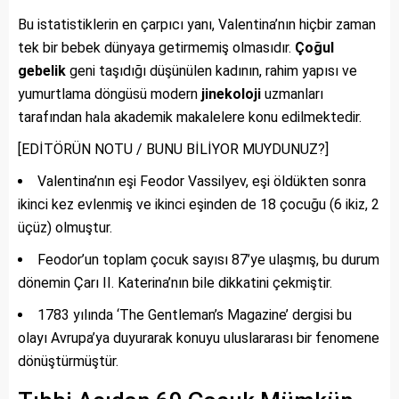
Bu istatistiklerin en çarpıcı yanı, Valentina’nın hiçbir zaman
tek bir bebek dünyaya getirmemiş olmasıdır.
Çoğul
gebelik
geni taşıdığı düşünülen kadının, rahim yapısı ve
yumurtlama döngüsü modern
jinekoloji
uzmanları
tarafından hala akademik makalelere konu edilmektedir.
[EDİTÖRÜN NOTU / BUNU BİLİYOR MUYDUNUZ?]
Valentina’nın eşi Feodor Vassilyev, eşi öldükten sonra
ikinci kez evlenmiş ve ikinci eşinden de 18 çocuğu (6 ikiz, 2
üçüz) olmuştur.
Feodor’un toplam çocuk sayısı 87’ye ulaşmış, bu durum
dönemin Çarı II. Katerina’nın bile dikkatini çekmiştir.
1783 yılında ‘The Gentleman’s Magazine’ dergisi bu
olayı Avrupa’ya duyurarak konuyu uluslararası bir fenomene
dönüştürmüştür.