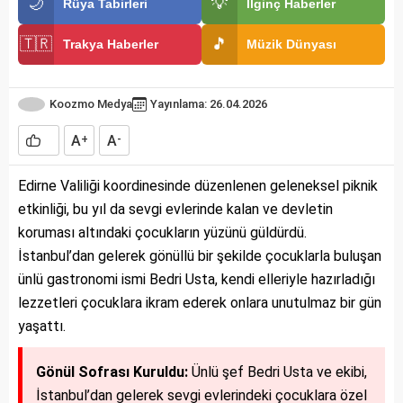
🌙
💡
Rüya Tabirleri
İlginç Haberler
🇹🇷
🎵
Trakya Haberler
Müzik Dünyası
Koozmo Medya
Yayınlama: 26.04.2026
A
A
+
-
Edirne Valiliği koordinesinde düzenlenen geleneksel piknik
etkinliği, bu yıl da sevgi evlerinde kalan ve devletin
koruması altındaki çocukların yüzünü güldürdü.
İstanbul’dan gelerek gönüllü bir şekilde çocuklarla buluşan
ünlü gastronomi ismi Bedri Usta, kendi elleriyle hazırladığı
lezzetleri çocuklara ikram ederek onlara unutulmaz bir gün
yaşattı.
Gönül Sofrası Kuruldu:
Ünlü şef Bedri Usta ve ekibi,
İstanbul’dan gelerek sevgi evlerindeki çocuklara özel