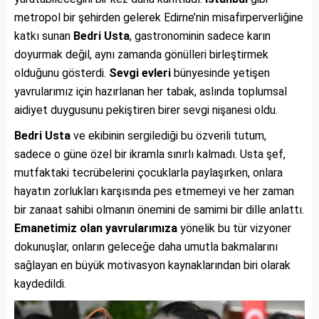
metropol bir şehirden gelerek Edirne’nin misafirperverliğine
katkı sunan
Bedri Usta
, gastronominin sadece karın
doyurmak değil, aynı zamanda gönülleri birleştirmek
olduğunu gösterdi.
Sevgi evleri
bünyesinde yetişen
yavrularımız için hazırlanan her tabak, aslında toplumsal
aidiyet duygusunu pekiştiren birer sevgi nişanesi oldu.
Bedri Usta
ve ekibinin sergilediği bu özverili tutum,
sadece o güne özel bir ikramla sınırlı kalmadı. Usta şef,
mutfaktaki tecrübelerini çocuklarla paylaşırken, onlara
hayatın zorlukları karşısında pes etmemeyi ve her zaman
bir zanaat sahibi olmanın önemini de samimi bir dille anlattı.
Emanetimiz olan yavrularımıza
yönelik bu tür vizyoner
dokunuşlar, onların geleceğe daha umutla bakmalarını
sağlayan en büyük motivasyon kaynaklarından biri olarak
kaydedildi.