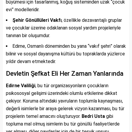
büyümesi için tasarlanmış, koğuş sisteminden uzak “çocuk
evi” modelleridir.
Şehir Gönüllüleri Vakfı
, özellikle dezavantajlı gruplar
ve çocuklar üzerine odaklanan sosyal yardım projeleriyle
tanınan bir oluşumdur.
Edirne, Osmanlı döneminden bu yana “vakıf şehri” olarak
bilinir ve sosyal dayanışma kültürü bu topraklarda yüzlerce
yıldır devam etmektedir.
Devletin Şefkat Eli Her Zaman Yanlarında
Edirne Valiliği
, bu tür organizasyonların çocukların
psikososyal gelişimi üzerindeki olumlu etkilerine dikkat
çekiyor. Koruma altındaki yavruların toplumla kaynaşması,
değerli isimlerle bir araya gelerek vizyon kazanması, bu tür
projelerin temel amacını oluşturuyor.
Bedri Usta
gibi
topluma mal olmuş isimlerin bu tür gönüllü faaliyetlerde
yer alması, diğer paydaşlar için de bir teşvik unsuru