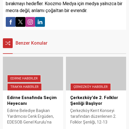
bırakmayı hedefler. Koozmo Medya için medya yalnızca bir
mecra değil, anlamı çoğaltan bir evrendir.
Benzer Konular
EDIRNE HABERLER
TRAKYA HABERLER
ÇERKEZKÖY HABERLER
Edirne Esnafında Seçim
Çerkezköy’de 2. Folklor
Heyecanı
Şenliği Başlıyor
Edirne Belediye Başkan
Çerkezköy Kent Konseyi
Yardımcısı Cenk Ergüden,
tarafından düzenlenen 2.
EDESOB Genel Kurulu'na
Folklor Şenliği, 12-13
katılarak esnaf camiasının
Haziran'da Atatürk Kültür