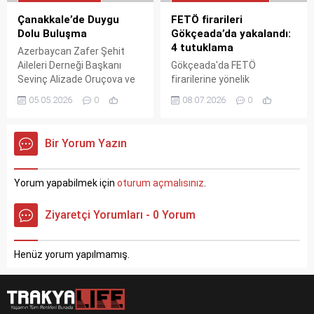
Çanakkale’de Duygu
FETÖ firarileri
Dolu Buluşma
Gökçeada’da yakalandı:
4 tutuklama
Azerbaycan Zafer Şehit
Aileleri Derneği Başkanı
Gökçeada'da FETÖ
Sevinç Alizade Oruçova ve
firarilerine yönelik
beraberindeki şehit
operasyonda 9 kişi
05.05.2026
0
08.07.2026
0
anneleri, Çanakkale Valisi
yakalandı. 4 şüpheli
Doç. Dr. Ömer Toraman’ı
tutuklanırken, 2'si adli
makamında ziyaret ederek
kontrolle serbest bırakıldı.
Bir Yorum Yazın
iki ülke arasındaki vefa
Organizatörler de adli
bağlarını güçlendirdi.
kontrol şartıyla salıverildi.
Yorum yapabilmek için
oturum açmalısınız
.
Ziyaretçi Yorumları - 0 Yorum
Henüz yorum yapılmamış.