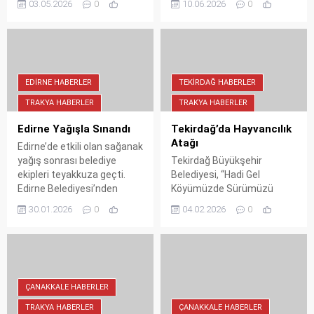
03.05.2026
0
10.06.2026
0
heyecanına ortak oldu ve
Merkezi'nde saat 20.00'de
başkan adaylarına başarı
başlıyor. Farklı yörelerin halk
dileklerini iletti.
oyunları, ezgileri ve
gelenekleriyle dolu iki
akşam sizleri bekliyor.
Ücretsiz etkinliğe tüm
EDIRNE HABERLER
TEKIRDAĞ HABERLER
hemşehriler davetli.
TRAKYA HABERLER
TRAKYA HABERLER
Edirne Yağışla Sınandı
Tekirdağ’da Hayvancılık
Atağı
Edirne’de etkili olan sağanak
yağış sonrası belediye
Tekirdağ Büyükşehir
ekipleri teyakkuza geçti.
Belediyesi, “Hadi Gel
Edirne Belediyesi’nden
Köyümüzde Sürümüzü
yapılan açıklamada,
Büyütelim” projesiyle
30.01.2026
0
04.02.2026
0
“Sorunları görmezden
küçükbaş hayvancılığa dev
gelmiyoruz, kalıcı altyapı
destek veriyor. 3-23 Şubat
çözümleri için sahadayız”
2026 tarihleri arasında
mesajı verildi.
başvuruları alınacak projede
kadın yetiştiricilere öncelik
tanınıyor.
ÇANAKKALE HABERLER
TRAKYA HABERLER
ÇANAKKALE HABERLER