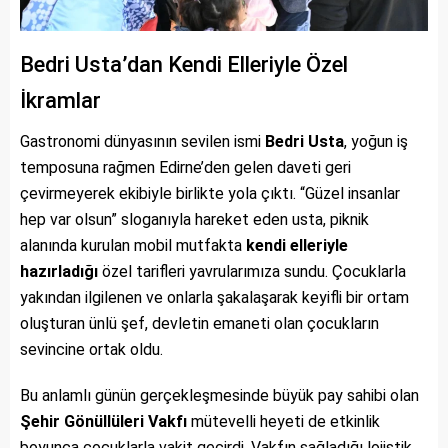
Bedri Usta’dan Kendi Elleriyle Özel
İkramlar
Gastronomi dünyasının sevilen ismi
Bedri Usta
, yoğun iş
temposuna rağmen Edirne’den gelen daveti geri
çevirmeyerek ekibiyle birlikte yola çıktı. “Güzel insanlar
hep var olsun” sloganıyla hareket eden usta, piknik
alanında kurulan mobil mutfakta
kendi elleriyle
hazırladığı
özel tarifleri yavrularımıza sundu. Çocuklarla
yakından ilgilenen ve onlarla şakalaşarak keyifli bir ortam
oluşturan ünlü şef, devletin emaneti olan çocukların
sevincine ortak oldu.
Bu anlamlı günün gerçekleşmesinde büyük pay sahibi olan
Şehir Gönüllüleri Vakfı
mütevelli heyeti de etkinlik
boyunca çocuklarla vakit geçirdi. Vakfın sağladığı lojistik