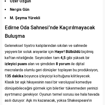
Özer Özgün
Nergis Gün
M. Şeyma Yürekli
Edirne Oda Sahnesi’nde Kaçırılmayacak
Buluşma
Geleneksel tiyatro kalıplarından sıkılan ve sahnede
yepyeni bir soluk arayanlar için
Hayır! Bülbüldü
biçilmiş
kaftan niteliğinde. Seyirciden tam
4,5
gibi yüksek bir
izleyici puanı
alan ve şimdiden
8 yorum
ile dijital
mecralarda olumlu geri dönüşler toplayan bu prodüksiyon,
135 dakika
boyunca izleyiciyi koltuğuna kilitleyecek.
Klasik bir aşk hikayesinin nasıl bir varoluşsal komediye
dönüşebileceğini görmek için biletler tükenmeden yerinizi
ayırtmanız gerekiyor. Oyunun temel sorusu ise hala havada
asılı duruyor: Aşk mı kazanacak, yoksa Shakespeare’ın