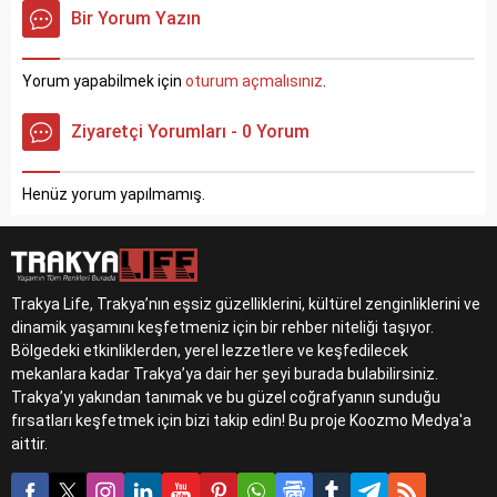
Begüm Topçu Turay ve
Ayhan Bal ve Orçun
Bir Yorum Yazın
Cantuğ Turay’ın başrollerini
Çabuk’un solistliğinde
paylaştığı bu müzikli şölen,
gerçekleşecek bu özel
24 Mart’ta Edirne Halk
gecede Türk müziğinin en
Yorum yapabilmek için
oturum açmalısınız
.
Eğitim Merkezi’nde
seçkin eserleri
sahnelenecek. Dans, müzik
yankılanacak.
Ziyaretçi Yorumları - 0 Yorum
ve kahkaha dolu bir akşam
için geri sayım başladı.
Henüz yorum yapılmamış.
Trakya Life, Trakya’nın eşsiz güzelliklerini, kültürel zenginliklerini ve
dinamik yaşamını keşfetmeniz için bir rehber niteliği taşıyor.
Bölgedeki etkinliklerden, yerel lezzetlere ve keşfedilecek
mekanlara kadar Trakya’ya dair her şeyi burada bulabilirsiniz.
Trakya’yı yakından tanımak ve bu güzel coğrafyanın sunduğu
fırsatları keşfetmek için bizi takip edin! Bu proje Koozmo Medya'a
aittir.