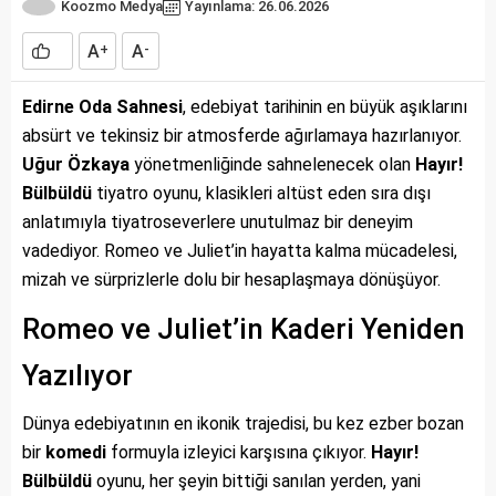
Koozmo Medya
Yayınlama: 26.06.2026
A
A
+
-
Edirne Oda Sahnesi
, edebiyat tarihinin en büyük aşıklarını
absürt ve tekinsiz bir atmosferde ağırlamaya hazırlanıyor.
Uğur Özkaya
yönetmenliğinde sahnelenecek olan
Hayır!
Bülbüldü
tiyatro oyunu, klasikleri altüst eden sıra dışı
anlatımıyla tiyatroseverlere unutulmaz bir deneyim
vadediyor. Romeo ve Juliet’in hayatta kalma mücadelesi,
mizah ve sürprizlerle dolu bir hesaplaşmaya dönüşüyor.
Romeo ve Juliet’in Kaderi Yeniden
Yazılıyor
Dünya edebiyatının en ikonik trajedisi, bu kez ezber bozan
bir
komedi
formuyla izleyici karşısına çıkıyor.
Hayır!
Bülbüldü
oyunu, her şeyin bittiği sanılan yerden, yani