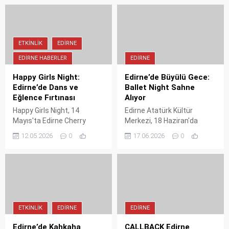
ETKINLIK
EDIRNE
EDIRNE HABERLER
EDIRNE
Happy Girls Night:
Edirne’de Büyülü Gece:
Edirne’de Dans ve
Ballet Night Sahne
Eğlence Fırtınası
Alıyor
Happy Girls Night, 14
Edirne Atatürk Kültür
Mayıs'ta Edirne Cherry
Merkezi, 18 Haziran'da
Lounge'da pop, R&B ve K-
büyüleyici bir çocuk
12.05.2026
0
17.06.2026
0
Pop hitleriyle dolu
balesine ev sahipliği yapıyor.
muhteşem bir gece vaat
Çiçek Bale tarafından
ediyor.
düzenlenen Ballet Night
gösterisinde minik
dansçılar sahne alacak.
ETKINLIK
EDIRNE
EDIRNE
Edirne’de Kahkaha
CALLBACK Edirne