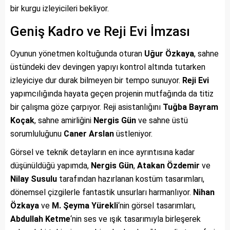
bir kurgu izleyicileri bekliyor.
Geniş Kadro ve Reji Evi İmzası
Oyunun yönetmen koltuğunda oturan
Uğur Özkaya
, sahne
üstündeki dev devingen yapıyı kontrol altında tutarken
izleyiciye dur durak bilmeyen bir tempo sunuyor.
Reji Evi
yapımcılığında hayata geçen projenin mutfağında da titiz
bir çalışma göze çarpıyor. Reji asistanlığını
Tuğba Bayram
Koçak
, sahne amirliğini
Nergis Gün
ve sahne üstü
sorumluluğunu
Caner Arslan
üstleniyor.
Görsel ve teknik detayların en ince ayrıntısına kadar
düşünüldüğü yapımda,
Nergis Gün
,
Atakan Özdemir
ve
Nilay Susulu
tarafından hazırlanan kostüm tasarımları,
dönemsel çizgilerle fantastik unsurları harmanlıyor.
Nihan
Özkaya
ve
M. Şeyma Yürekli
‘nin görsel tasarımları,
Abdullah Ketme
‘nin ses ve ışık tasarımıyla birleşerek