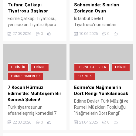
Tufanı: Çatkapı
Sahnesinde: Sınırları
Tiyatrosu Başlıyor
Zorlayan Oyun
Edirne Çatkapı Tiyatrosu,
İstanbul Devlet
yeni sezon Tiyatro Sporu
Tiyatrosu’nun sınırları
gösterileriyle geri dönüyor!
zorlayan, gerilim ve kara
27.03.2026
0
10.06.2026
0
2022'den beri Edirne'de
komediyi harmanlayan tek
sahne alan ekip, her cuma
perdelik oyunu CALLBACK,
Kolektif Kahve Sanat'ta
10-11 Haziran tarihlerinde
izleyiciyi kahkahaya
Edirne DT sahnesinde
boğacak.
izleyicilerle buluşuyor.
ETKINLIK
EDIRNE
EDIRNE HABERLER
EDIRNE
EDIRNE HABERLER
ETKINLIK
7 Kocalı Hürmüz
Edirne’de Nağmelerin
Edirne’de: Muhteşem Bir
Dört Rengi Yankılanacak
Komedi Şöleni!
Edirne Devlet Türk Müziği ve
Türk tiyatrosunun
Rumeli Müzikleri Topluluğu,
efsaneleşmiş komedisi 7
"Nağmelerin Dört Rengi"
Kocalı Hürmüz, Tiyatro
konseriyle 21 Nisan'da
22.03.2026
0
21.04.2026
0
Kafe’nin 25 kişilik dev
sahne alıyor. Müzeyyen
kadrosuyla Edirne’ye geliyor!
Çağlar, Gülferi Ateş Yürük,