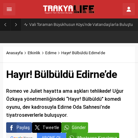
Vali Toraman Büyükhusun Köyü’nde Vatandaşlarla Buluştu
Anasayfa
Etkinlik
Edirne
Hayır! Bülbüldü Edirne’de
Hayır! Bülbüldü Edirne’de
Romeo ve Juliet hayatta ama aşkları tehlikede! Uğur
Özkaya yönetmenliğindeki “Hayır! Bülbüldü” komedi
oyunu, dev kadrosuyla Edirne Oda Sahnesi’nde
tiyatroseverlerle buluşuyor.
Paylaş
Tweetle
Gönder