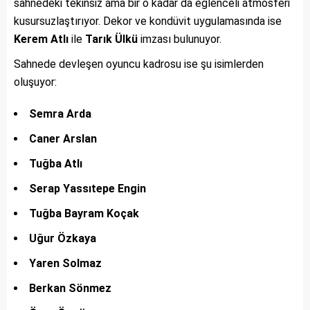
sahnedeki tekinsiz ama bir o kadar da eğlenceli atmosferi
kusursuzlaştırıyor. Dekor ve kondüvit uygulamasında ise
Kerem Atlı
ile
Tarık Ülkü
imzası bulunuyor.
Sahnede devleşen oyuncu kadrosu ise şu isimlerden
oluşuyor:
Semra Arda
Caner Arslan
Tuğba Atlı
Serap Yassıtepe Engin
Tuğba Bayram Koçak
Uğur Özkaya
Yaren Solmaz
Berkan Sönmez