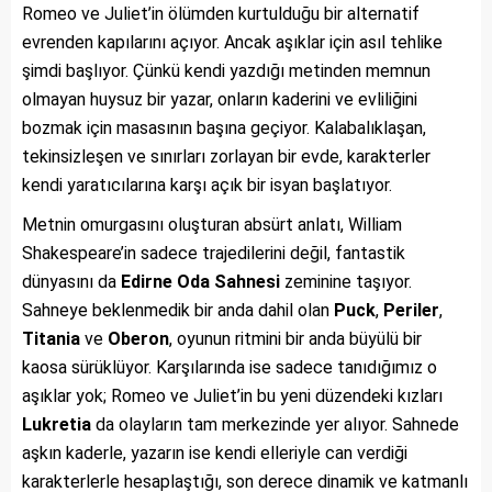
Romeo ve Juliet’in ölümden kurtulduğu bir alternatif
evrenden kapılarını açıyor. Ancak aşıklar için asıl tehlike
şimdi başlıyor. Çünkü kendi yazdığı metinden memnun
olmayan huysuz bir yazar, onların kaderini ve evliliğini
bozmak için masasının başına geçiyor. Kalabalıklaşan,
tekinsizleşen ve sınırları zorlayan bir evde, karakterler
kendi yaratıcılarına karşı açık bir isyan başlatıyor.
Metnin omurgasını oluşturan absürt anlatı, William
Shakespeare’in sadece trajedilerini değil, fantastik
dünyasını da
Edirne Oda Sahnesi
zeminine taşıyor.
Sahneye beklenmedik bir anda dahil olan
Puck
,
Periler
,
Titania
ve
Oberon
, oyunun ritmini bir anda büyülü bir
kaosa sürüklüyor. Karşılarında ise sadece tanıdığımız o
aşıklar yok; Romeo ve Juliet’in bu yeni düzendeki kızları
Lukretia
da olayların tam merkezinde yer alıyor. Sahnede
aşkın kaderle, yazarın ise kendi elleriyle can verdiği
karakterlerle hesaplaştığı, son derece dinamik ve katmanlı