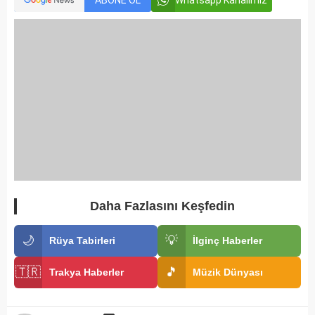
ABONE OL
Whatsapp Kanalımız
Daha Fazlasını Keşfedin
🌙
💡
Rüya Tabirleri
İlginç Haberler
🇹🇷
🎵
Trakya Haberler
Müzik Dünyası